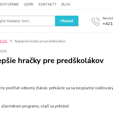
ODSTÚPENIE
GDPR
KONTAKTY
BLOG
Neviet
Hľadať
+421
BLOG
Najlepšie hračky pre predškolákov
2019
epšie hračky pre predškolákov
ete prečítať odborný článok, prihláste sa na bezplatný rodičov
 účastníkom programu, stačí sa prihlásiť