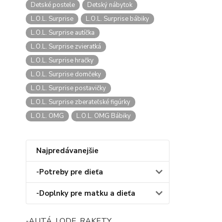
Detské postele
Detský nábytok
L.O.L. Surprise
L.O.L. Surprise bábiky
L.O.L. Surprise autíčka
L.O.L. Surprise zvieratká
L.O.L. Surprise hračky
L.O.L. Surprise domčeky
L.O.L. Surprise postavičky
L.O.L. Surprise zberateľské figúrky
L.O.L. OMG
L.O.L. OMG Bábiky
Najpredávanejšie
-Potreby pre dieťa
-Doplnky pre matku a dieťa
-AUTÁ, LODE, RAKETY