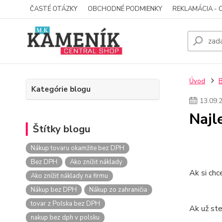
ČASTÉ OTÁZKY
OBCHODNÉ PODMIENKY
REKLAMÁCIA - 
Úvod
Kategórie blogu
13
.
09
.
Najl
Štítky blogu
Nákup tovaru okamžite bez DPH
Bez DPH
Ako znížiť náklady
Ak si chc
Ako znížiť náklady na firmu
Nákup bez DPH
Nákup zo zahraničia
tovar z Poľska bez DPH
Ak už ste
nakup bez dph v polsku