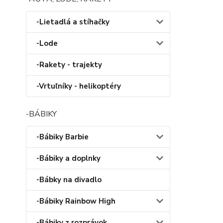
-Lietadlá a stíhačky
-Lode
-Rakety - trajekty
-Vrtuľníky - helikoptéry
-BÁBIKY
-Bábiky Barbie
-Bábiky a doplnky
-Bábky na divadlo
-Bábiky Rainbow High
-Bábiky z rozprávok