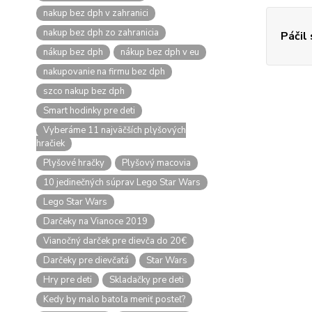
nakup bez dph v zahranici
nakup bez dph zo zahranicia
Páčil
nákup bez dph
nákup bez dph v eu
nakupovanie na firmu bez dph
szco nakup bez dph
Smart hodinky pre deti
Vyberáme 11 najväčších plyšových
hračiek
Plyšové hračky
Plyšový macovia
10 jedinečných súprav Lego Star Wars
Lego Star Wars
Darčeky na Vianoce 2019
Vianočný darček pre dievča do 20€
Darčeky pre dievčatá
Star Wars
Hry pre deti
Skladačky pre deti
Kedy by malo batoľa meniť posteľ?