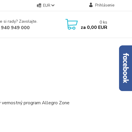
Prihlásenie
EUR
e si rady? Zavolajte.
0
ks
za
0,00 EUR
 940 949 000
ský vernostný program Allegro Zone