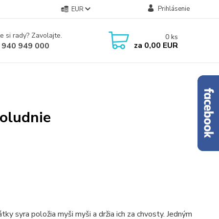
Prihlásenie
EUR
e si rady? Zavolajte.
0
ks
za
0,00 EUR
 940 949 000
poludnie
látky syra položia myši myši a držia ich za chvosty. Jedným