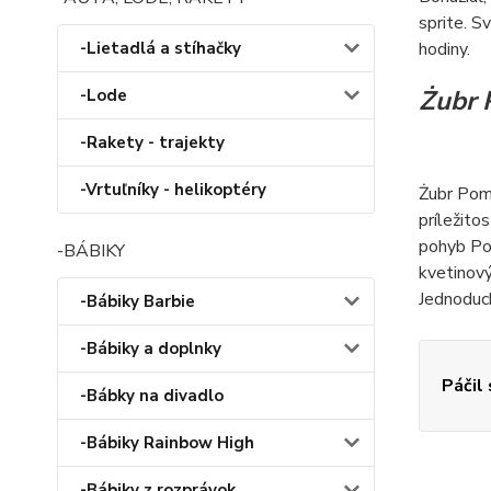
sprite. S
-Lietadlá a stíhačky
hodiny.
Żubr 
-Lode
-Rakety - trajekty
-Vrtuľníky - helikoptéry
Żubr Pomp
príležito
pohyb Pom
-BÁBIKY
kvetinový
Jednoduch
-Bábiky Barbie
-Bábiky a doplnky
Páčil
-Bábky na divadlo
-Bábiky Rainbow High
-Bábiky z rozprávok