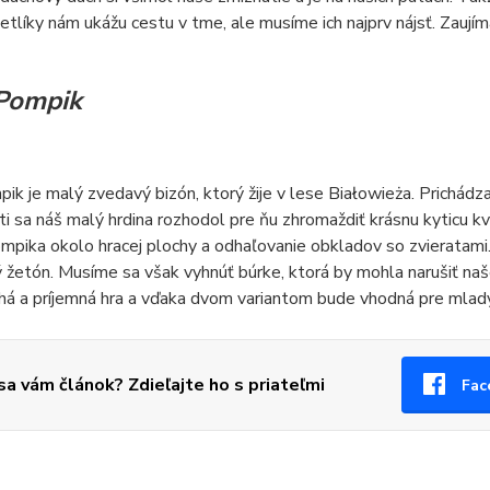
vetlíky nám ukážu cestu v tme, ale musíme ich najprv nájsť. Zaují
Pompik
ik je malý zvedavý bizón, ktorý žije v lese Białowieża. Prichádza
sti sa náš malý hrdina rozhodol pre ňu zhromaždiť krásnu kyticu 
pika okolo hracej plochy a odhaľovanie obkladov so zvieratami
 žetón. Musíme sa však vyhnúť búrke, ktorá by mohla narušiť naše
á a príjemná hra a vďaka dvom variantom bude vhodná pre mladýc
 sa vám článok? Zdieľajte ho s priateľmi
Fac