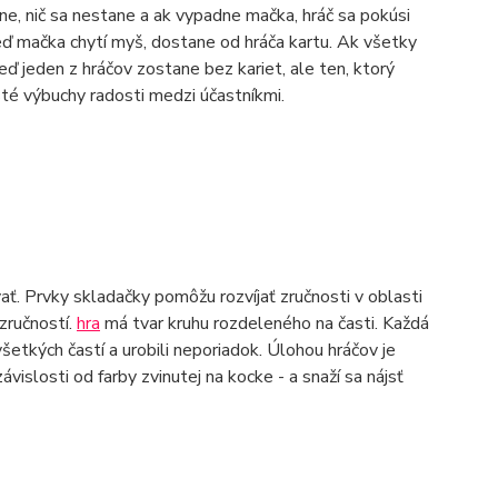
ne, nič sa nestane a ak vypadne mačka, hráč sa pokúsi
Keď mačka chytí myš, dostane od hráča kartu. Ak všetky
eď jeden z hráčov zostane bez kariet, ale ten, ktorý
asté výbuchy radosti medzi účastníkmi.
ať. Prvky skladačky pomôžu rozvíjať zručnosti v oblasti
zručností.
hra
má tvar kruhu rozdeleného na časti. Každá
šetkých častí a urobili neporiadok. Úlohou hráčov je
vislosti od farby zvinutej na kocke - a snaží sa nájsť