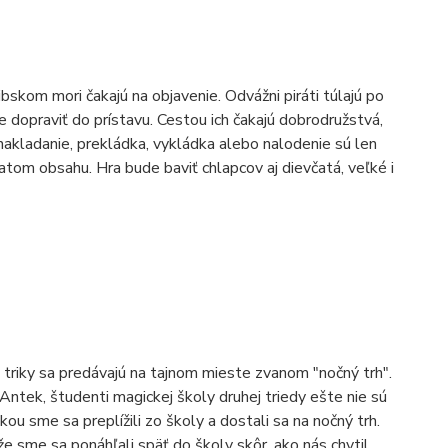
bskom mori čakajú na objavenie. Odvážni piráti túlajú po
e dopraviť do prístavu. Cestou ich čakajú dobrodružstvá,
 nakladanie, prekládka, vykládka alebo nalodenie sú len
tom obsahu. Hra bude baviť chlapcov aj dievčatá, veľké i
triky sa predávajú na tajnom mieste zvanom "nočný trh".
ntek, študenti magickej školy druhej triedy ešte nie sú
ou sme sa preplížili zo školy a dostali sa na nočný trh.
že sme sa ponáhľali späť do školy skôr, ako nás chytil