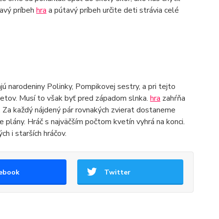
mavý príbeh
hra
a pútavý príbeh určite deti strávia celé
jú narodeniny Polinky, Pompikovej sestry, a pri tejto
kvetov. Musí to však byť pred západom slnka.
hra
zahŕňa
. Za každý nájdený pár rovnakých zvierat dostaneme
 plány. Hráč s najväčším počtom kvetín vyhrá na konci.
h i starších hráčov.
ebook
Twitter