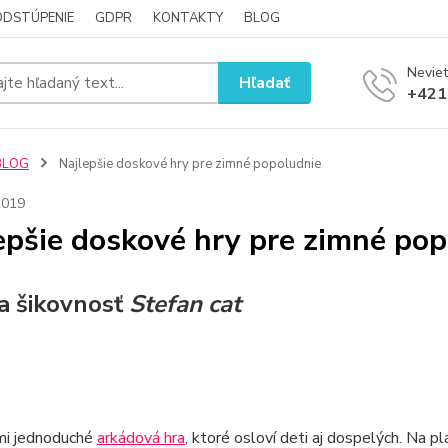
ODSTÚPENIE
GDPR
KONTAKTY
BLOG
Neviet
Hľadať
+421
BLOG
Najlepšie doskové hry pre zimné popoludnie
2019
epšie doskové hry pre zimné po
a šikovnosť
Stefan cat
ľmi jednoduché
arkádová hra
, ktoré osloví deti aj dospelých. Na p