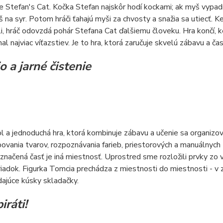
je Stefan's Cat. Kočka Stefan najskôr hodí kockami; ak myš vypad
š na syr. Potom hráči ťahajú myši za chvosty a snažia sa utiecť. 
li, hráč odovzdá pohár Stefana Cat ďalšiemu človeku. Hra končí, k
l najviac víťazstiev. Je to hra, ktorá zaručuje skvelú zábavu a č
 a jarné čistenie
l a jednoduchá hra, ktorá kombinuje zábavu a učenie sa organizov
ovania tvarov, rozpoznávania farieb, priestorových a manuálnych 
značená časť je iná miestnosť. Uprostred sme rozložili prvky zo v
riadok. Figurka Tomcia prechádza z miestnosti do miestnosti - v zá
ajúce kúsky skladačky.
iráti!