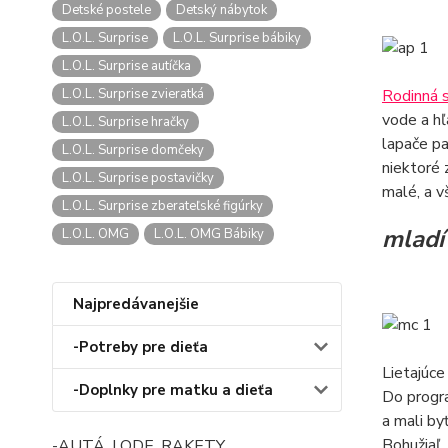
Detské postele
Detský nábytok
L.O.L. Surprise
L.O.L. Surprise bábiky
L.O.L. Surprise autíčka
L.O.L. Surprise zvieratká
Rodinná s
vode a hľ
L.O.L. Surprise hračky
lapače pa
L.O.L. Surprise domčeky
niektoré 
L.O.L. Surprise postavičky
malé, a vš
L.O.L. Surprise zberateľské figúrky
mladí 
L.O.L. OMG
L.O.L. OMG Bábiky
Najpredávanejšie
-Potreby pre dieťa
Lietajúce
-Doplnky pre matku a dieťa
Do progra
a mali by
Bohužiaľ,
-AUTÁ, LODE, RAKETY