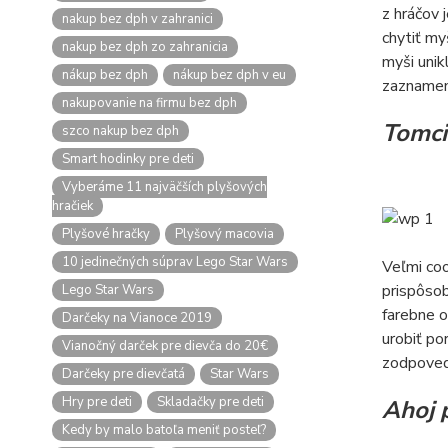
z hráčov 
nakup bez dph v zahranici
chytiť my
nakup bez dph zo zahranicia
myši unik
nákup bez dph
nákup bez dph v eu
zaznamena
nakupovanie na firmu bez dph
Tomcio
szco nakup bez dph
Smart hodinky pre deti
Vyberáme 11 najväčších plyšových
hračiek
Plyšové hračky
Plyšový macovia
10 jedinečných súprav Lego Star Wars
Veľmi coo
prispôsob
Lego Star Wars
farebne o
Darčeky na Vianoce 2019
urobiť po
Vianočný darček pre dievča do 20€
zodpoved
Darčeky pre dievčatá
Star Wars
Hry pre deti
Skladačky pre deti
Ahoj p
Kedy by malo batoľa meniť posteľ?