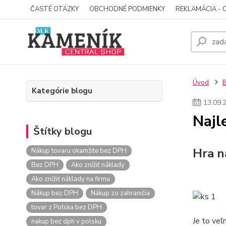
ČASTÉ OTÁZKY
OBCHODNÉ PODMIENKY
REKLAMÁCIA - 
Úvod
Kategórie blogu
13
.
09
.
Najl
Štítky blogu
Hra n
Nákup tovaru okamžite bez DPH
Bez DPH
Ako znížiť náklady
Ako znížiť náklady na firmu
Nákup bez DPH
Nákup zo zahraničia
tovar z Poľska bez DPH
Je to ve
nakup bez dph v polsku