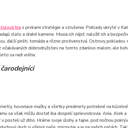
tolová hra
s prvkami stratégie a vzrušenia. Poklady ukryté v Kari
adajú zlato a drahé kamene. Musia ich nájsť, naložiť ich a bezpečn
su, ďalší piráti, tornáda a rôzne protivenstvá. Ostrovy pokladov,
z očakávaných dobrodružstiev na tomto zdanlivo malom, ale boha
etci sa radi vrátia.
čarodejníci
 metly, hovoriace mačky a všetky predmety potrebné na kúzelné 
mu sa však môžu dostať iba dospelí sprievodcovia. Ania, Alek a A
ť v posteli už dlho. Hráme svoje úlohy a tajne, pod nočnou pokrývk
 duchový duch si všimol naše zmiznutie a je na našich pätách. Tak