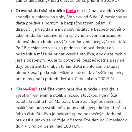
zabraňuje pošmyknutiu dieťaťa. Cena: približne 200 PLN
Drevená detská stolička
biela
má tiež nastaviteľnú výšku
sedadla a opierku na nohy. Vo veku od 6 do 18 mesiacov sa
dieťa používa s hornými a bezpečnostnými pásmi. K
dispozícii je tiež ďalšia možnosť inštalácie bezpečnostného
luku. Sedadlo nastavené na správnu úroveň zaručuje, že
stolová doska bude vo výške zodpovedajúcej výške dieťaťa.
Po 18 mesiacoch veku sa podnos (stolová doska) dá
odstrániť a môže sa pridať vysoká stolička, aby dieťa mohlo
jesť s dospelými. Ak je to potrebné, bezpečnostné pásy sa
dajú odstrániť tak, aby staršie dieťa mohlo samo stúpať
alebo klesať po kresle. Môžete tiež nastaviť výšku opierky
pre nohy podľa potrieb dieťaťa. Cena: okolo 200 PLN
"
Baby-Raj
" stolička
kombinuje dve funkcie - stoličku s
vysokým kŕmením a stolík s nízkou stoličkou, kde môže
batoľa kresliť a hrať. Má pásy, ktoré zaisťujú bezpečnosť,
mäkké sedadlo vyrobené z peny a olejovej utierky, ktoré sa
ľahko čistí. Stolička je pokrytá úplne bezpečnými farbami
pre deti a ľahko sa udržuje v čistote. Pre deti od 6 mesiacov
do 4 - 5 rokov. Cena: nad 160 PLN.