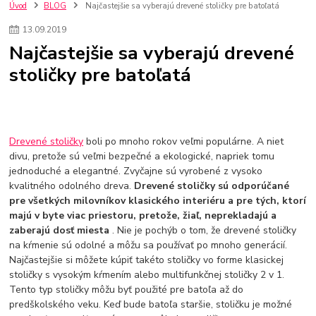
szco nakup bez dph
Smart hodinky pre deti
Úvod
BLOG
Najčastejšie sa vyberajú drevené stoličky pre batoľatá
Vyberáme 11 najväčších plyšových hračiek
Plyšové hračky
13
.
09
.
2019
Plyšový macovia
10 jedinečných súprav Lego Star Wars
Najčastejšie sa vyberajú drevené
Lego Star Wars
Darčeky na Vianoce 2019
stoličky pre batoľatá
Vianočný darček pre dievča do 20€
Darčeky pre dievčatá
Star Wars
Hry pre deti
Skladačky pre deti
Kedy by malo batoľa meniť posteľ?
Detské postele
Detský nábytok
L.O.L. Surprise
L.O.L. Surprise bábiky
L.O.L. Surprise autíčka
L.O.L. Surprise zvieratká
L.O.L. Surprise hračky
Drevené stoličky
boli po mnoho rokov veľmi populárne. A niet
L.O.L. Surprise domčeky
L.O.L. Surprise postavičky
divu, pretože sú veľmi bezpečné a ekologické, napriek tomu
jednoduché a elegantné. Zvyčajne sú vyrobené z vysoko
L.O.L. Surprise zberateľské figúrky
L.O.L. OMG
L.O.L. OMG Bábiky
kvalitného odolného dreva.
Drevené stoličky sú odporúčané
pre všetkých milovníkov klasického interiéru a pre tých, ktorí
majú v byte viac priestoru, pretože, žiaľ, neprekladajú a
zaberajú dosť miesta
. Nie je pochýb o tom, že drevené stoličky
na kŕmenie sú odolné a môžu sa používať po mnoho generácií.
Najčastejšie si môžete kúpiť takéto stoličky vo forme klasickej
stoličky s vysokým kŕmením alebo multifunkčnej stoličky 2 v 1.
Tento typ stoličky môžu byť použité pre batoľa až do
predškolského veku. Keď bude batoľa staršie, stoličku je možné