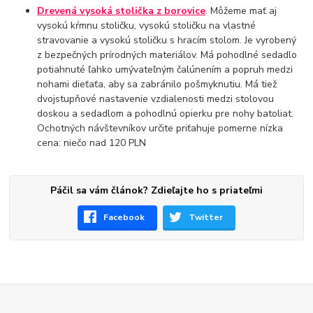
Drevená vysoká stolička z borovice
. Môžeme mať aj
vysokú kŕmnu stoličku, vysokú stoličku na vlastné
stravovanie a vysokú stoličku s hracím stolom. Je vyrobený
z bezpečných prírodných materiálov. Má pohodlné sedadlo
potiahnuté ľahko umývateľným čalúnením a popruh medzi
nohami dieťaťa, aby sa zabránilo pošmyknutiu. Má tiež
dvojstupňové nastavenie vzdialenosti medzi stolovou
doskou a sedadlom a pohodlnú opierku pre nohy batoliat.
Ochotných návštevníkov určite priťahuje pomerne nízka
cena: niečo nad 120 PLN
Páčil sa vám článok? Zdieľajte ho s priateľmi
Facebook
Twitter