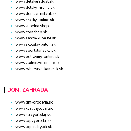
www.detskaradost.sk
www.detsky-hrdina.sk
www.domaci-milacik.sk
www.hracky-online.sk
www.kupelna.shop
www.stonshop.sk
www.sanita-kupelne.sk
www.skolsky-batoh.sk
www.sportaturistika.sk
www.potraviny-online.sk
www.zlatnictvo-online.sk
www.rybarstvo-kamenik.sk
DOM, ZÁHRADA
www.dm-drogeria.sk
www.kvalitnytovar.sk
www.najvypredaj.sk
www.topvypredaj.sk
www.top-nabytok.sk