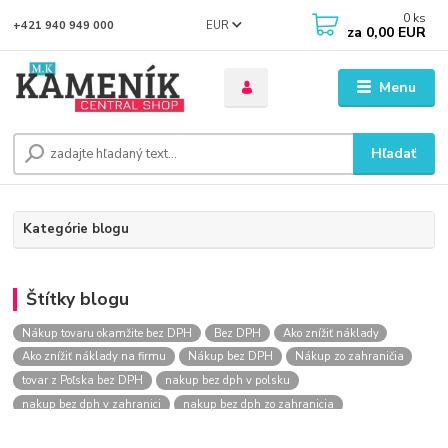
0
ks
EUR
+421 940 949 000
za
0,00 EUR
Menu
Hľadať
Kategórie blogu
Štítky blogu
Nákup tovaru okamžite bez DPH
Bez DPH
Ako znížiť náklady
Ako znížiť náklady na firmu
Nákup bez DPH
Nákup zo zahraničia
tovar z Poľska bez DPH
nakup bez dph v polsku
nakup bez dph v zahranici
nakup bez dph zo zahranicia
nákup bez dph
nákup bez dph v eu
nakupovanie na firmu bez dph