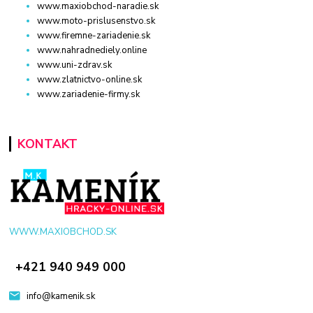
www.maxiobchod-naradie.sk
www.moto-prislusenstvo.sk
www.firemne-zariadenie.sk
www.nahradnediely.online
www.uni-zdrav.sk
www.zlatnictvo-online.sk
www.zariadenie-firmy.sk
KONTAKT
WWW.MAXIOBCHOD.SK
+421 940 949 000
info@kamenik.sk