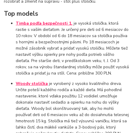
rozobrať a zmeniť na súpravu - stôl plus stoličku.
Top models
Timba podľa bezpečnosti 1.
je vysoká stolička, ktorá
rastie s vaším dieťaťom. Je určený pre deti od 6 mesiacov do
10 rokov. V období od 6 do 18 mesiacov sa stolička používa
s hornými a bezpečnostnými pásmi. Po 18 mesiacoch je
možné zásobník vybrať a pridať vysokú stoličku. Môžete tiež
nastaviť výšku opierky pre nohy podľa potrieb vášho
dieťaťa. Pre staršie deti, v predškolskom veku, t. J. Od 3
rokov, sa na výrobu štandardnej stoličky môže použiť vysoká
stolička a pridať ju na stôl. Cena: približne 300 PLN.
Woody stolička
je vyrobený z vysoko kvalitného dreva.
Určite poteší každého rodiča a každé dieťa. Má pohodlné
nastavenie, ktoré vďaka použitiu 12 vodidiel umožňuje
dokonale nastaviť sedadlo a opierku na nohu do výšky
dieťaťa. Woody bol skonštruovaný tak, aby ho mohli
používať deti od 6 mesiacov veku až do dosiahnutia telesnej
hmotnosti 15 kg. Stolička má tiež výsuvnú vaničku, ktorá sa
ľahko čistí, dva mäkké vankúše a 3-bodový pás, ktorý