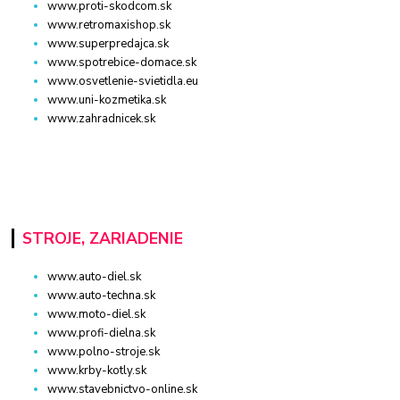
www.proti-skodcom.sk
www.retromaxishop.sk
www.superpredajca.sk
www.spotrebice-domace.sk
www.osvetlenie-svietidla.eu
www.uni-kozmetika.sk
www.zahradnicek.sk
STROJE, ZARIADENIE
www.auto-diel.sk
www.auto-techna.sk
www.moto-diel.sk
www.profi-dielna.sk
www.polno-stroje.sk
www.krby-kotly.sk
www.stavebnictvo-online.sk