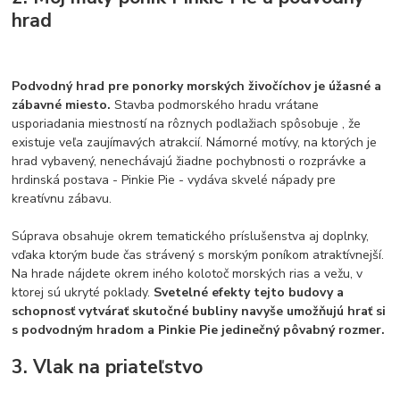
hrad
Podvodný hrad pre ponorky morských živočíchov je úžasné a
zábavné miesto.
Stavba podmorského hradu vrátane
usporiadania miestností na rôznych podlažiach spôsobuje , že
existuje veľa zaujímavých atrakcií. Námorné motívy, na ktorých je
hrad vybavený, nenechávajú žiadne pochybnosti o rozprávke a
hrdinská postava - Pinkie Pie - vydáva skvelé nápady pre
kreatívnu zábavu.
Súprava obsahuje okrem tematického príslušenstva aj doplnky,
vďaka ktorým bude čas strávený s morským poníkom atraktívnejší.
Na hrade nájdete okrem iného kolotoč morských rias a vežu, v
ktorej sú ukryté poklady.
Svetelné efekty tejto budovy a
schopnosť vytvárať skutočné bubliny navyše umožňujú hrať si
s podvodným hradom a Pinkie Pie jedinečný pôvabný rozmer.
3. Vlak na priateľstvo