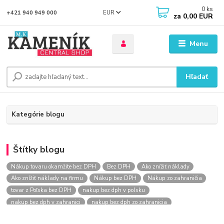
0
ks
EUR
+421 940 949 000
za
0,00 EUR
Menu
Hľadať
Kategórie blogu
Štítky blogu
Nákup tovaru okamžite bez DPH
Bez DPH
Ako znížiť náklady
Ako znížiť náklady na firmu
Nákup bez DPH
Nákup zo zahraničia
tovar z Poľska bez DPH
nakup bez dph v polsku
nakup bez dph v zahranici
nakup bez dph zo zahranicia
nákup bez dph
nákup bez dph v eu
nakupovanie na firmu bez dph