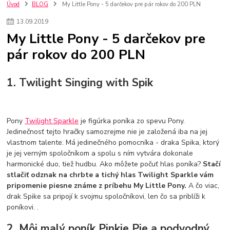
szco nakup bez dph
Smart hodinky pre deti
Úvod
BLOG
My Little Pony - 5 darčekov pre pár rokov do 200 PLN
Vyberáme 11 najväčších plyšových hračiek
Plyšové hračky
13
.
09
.
2019
Plyšový macovia
10 jedinečných súprav Lego Star Wars
My Little Pony - 5 darčekov pre
Lego Star Wars
Darčeky na Vianoce 2019
pár rokov do 200 PLN
Vianočný darček pre dievča do 20€
Darčeky pre dievčatá
Star Wars
Hry pre deti
Skladačky pre deti
Kedy by malo batoľa meniť posteľ?
Detské postele
Detský nábytok
L.O.L. Surprise
1. Twilight Singing with Spik
L.O.L. Surprise bábiky
L.O.L. Surprise autíčka
L.O.L. Surprise zvieratká
L.O.L. Surprise hračky
L.O.L. Surprise domčeky
L.O.L. Surprise postavičky
Pony
Twilight Sparkle
je figúrka poníka zo spevu Pony.
L.O.L. Surprise zberateľské figúrky
L.O.L. OMG
L.O.L. OMG Bábiky
Jedinečnosť tejto hračky samozrejme nie je založená iba na jej
vlastnom talente. Má jedinečného pomocníka - draka Spika, ktorý
je jej verným spoločníkom a spolu s ním vytvára dokonale
harmonické duo, tiež hudbu. Ako môžete počuť hlas poníka?
Stačí
stlačiť odznak na chrbte a tichý hlas Twilight Sparkle vám
pripomenie piesne známe z príbehu My Little Pony.
A čo viac,
drak Spike sa pripojí k svojmu spoločníkovi, len čo sa priblíži k
poníkovi. .
2. Môj malý poník Pinkie Pie a podvodný