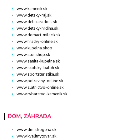
www.kamenik.sk
www.detsky-raj.sk
www.detskaradost.sk
www.detsky-hrdina.sk
www.domaci-milacik.sk
www.hracky-online.sk
www.kupelna.shop
www.stonshop.sk
www.sanita-kupelne.sk
www.skolsky-batoh.sk
www.sportaturistika.sk
www.potraviny-online.sk
www.zlatnictvo-online.sk
www.rybarstvo-kamenik.sk
DOM, ZÁHRADA
www.dm-drogeria.sk
www.kvalitnytovar.sk