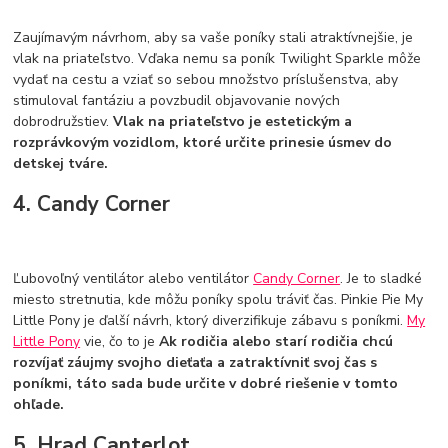
Zaujímavým návrhom, aby sa vaše poníky stali atraktívnejšie, je
vlak na priateľstvo. Vďaka nemu sa poník Twilight Sparkle môže
vydať na cestu a vziať so sebou množstvo príslušenstva, aby
stimuloval fantáziu a povzbudil objavovanie nových
dobrodružstiev.
Vlak na priateľstvo je estetickým a
rozprávkovým vozidlom, ktoré určite prinesie úsmev do
detskej tváre.
4. Candy Corner
Ľubovoľný ventilátor alebo ventilátor
Candy Corner
. Je to sladké
miesto stretnutia, kde môžu poníky spolu tráviť čas. Pinkie Pie My
Little Pony je ďalší návrh, ktorý diverzifikuje zábavu s poníkmi.
My
Little Pony
vie, čo to je
Ak rodičia alebo starí rodičia chcú
rozvíjať záujmy svojho dieťaťa a zatraktívniť svoj čas s
poníkmi, táto sada bude určite v dobré riešenie v tomto
ohľade.
5. Hrad Canterlot