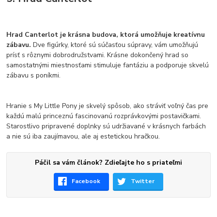
Hrad Canterlot je krásna budova, ktorá umožňuje kreatívnu
zábavu.
Dve figúrky, ktoré sú súčasťou súpravy, vám umožňujú
prísť s rôznymi dobrodružstvami. Krásne dokončený hrad so
samostatnými miestnosťami stimuluje fantáziu a podporuje skvelú
zábavu s poníkmi.
Hranie s My Little Pony je skvelý spôsob, ako stráviť voľný čas pre
každú malú princeznú fascinovanú rozprávkovými postavičkami.
Starostlivo pripravené doplnky sú udržiavané v krásnych farbách
a nie sú iba zaujímavou, ale aj estetickou hračkou.
Páčil sa vám článok? Zdieľajte ho s priateľmi
Facebook
Twitter