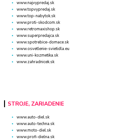
www.najvypredaj.sk
www.topvypredaj.sk
www.top-nabytok.sk
www.proti-skodcom.sk
www.retromaxishop.sk
www.superpredajca.sk
www.spotrebice-domace.sk
www.osvetlenie-svietidla.eu
www.uni-kozmetika.sk
www.zahradnicek.sk
STROJE, ZARIADENIE
www.auto-diel.sk
www.auto-techna.sk
www.moto-diel.sk
www.profi-dielna.sk