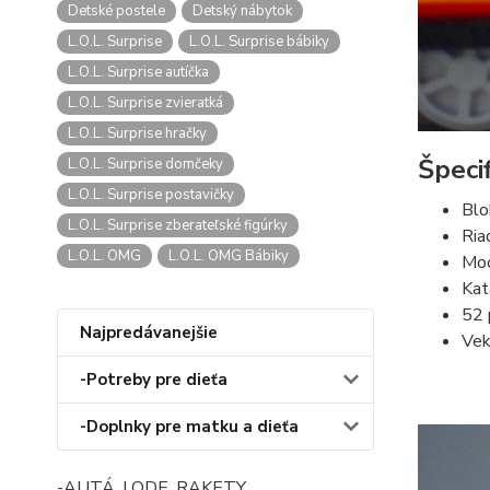
Detské postele
Detský nábytok
L.O.L. Surprise
L.O.L. Surprise bábiky
L.O.L. Surprise autíčka
L.O.L. Surprise zvieratká
L.O.L. Surprise hračky
Špecif
L.O.L. Surprise domčeky
L.O.L. Surprise postavičky
Blo
L.O.L. Surprise zberateľské figúrky
Ria
L.O.L. OMG
L.O.L. OMG Bábiky
Mod
Kat
52 
Najpredávanejšie
Vek
-Potreby pre dieťa
-Doplnky pre matku a dieťa
-AUTÁ, LODE, RAKETY