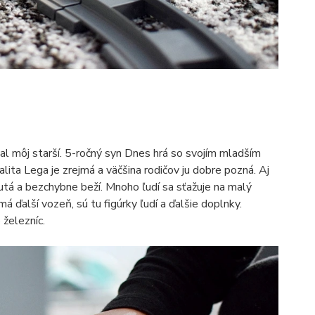
tal môj starší. 5-ročný syn Dnes hrá so svojím mladším
lita Lega je zrejmá a väčšina rodičov ju dobre pozná. Aj
á a bezchybne beží. Mnoho ľudí sa sťažuje na malý
á ďalší vozeň, sú tu figúrky ľudí a ďalšie doplnky.
železníc.