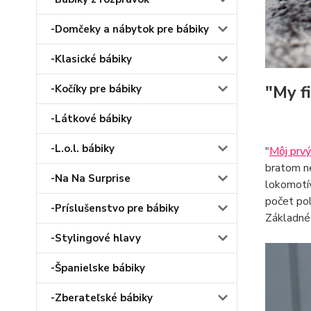
-Domčeky a nábytok pre bábiky
-Klasické bábiky
"My f
-Kočíky pre bábiky
-Látkové bábiky
-L.o.l. bábiky
"
Môj prvý
bratom ne
-Na Na Surprise
lokomotí
počet pol
-Príslušenstvo pre bábiky
Základné 
-Stylingové hlavy
-Španielske bábiky
-Zberateľské bábiky