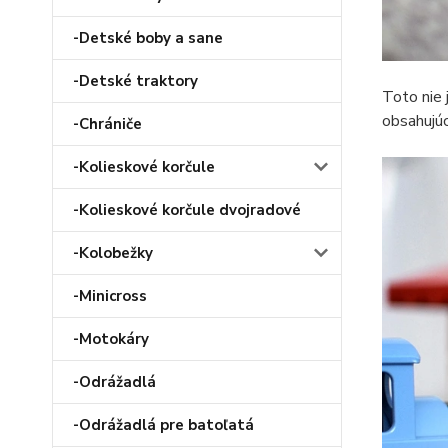
-Detské boby a sane
-Detské traktory
Toto nie 
obsahujúc
-Chrániče
-Kolieskové korčule
-Kolieskové korčule dvojradové
-Kolobežky
-Minicross
-Motokáry
-Odrážadlá
-Odrážadlá pre batoľatá