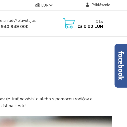
Prihlásenie
EUR
e si rady? Zavolajte.
0
ks
za
0,00 EUR
 940 949 000
tavuje trať nezávisle alebo s pomocou rodičov a
 ísť na cestu!