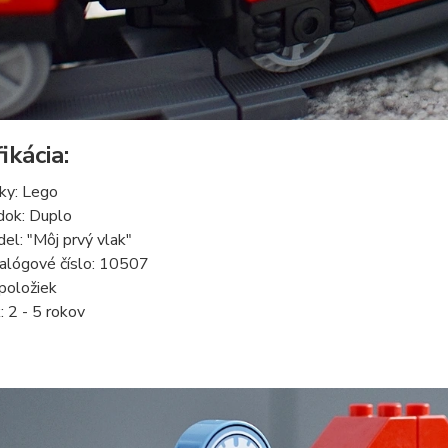
ikácia:
ky: Lego
dok: Duplo
el: "Môj prvý vlak"
alógové číslo: 10507
položiek
: 2 - 5 rokov