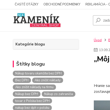
ČASTÉ OTÁZKY
OBCHODNÉ PODMIENKY
REKLAMÁCIA - 
Úvod
Kategórie blogu
13
.
09
.
„Môj
Štítky blogu
Nákup tovaru okamžite bez DPH
Bez DPH
Ako znížiť náklady
Hranie sa
Ako znížiť náklady na firmu
zostavuje
Nákup bez DPH
Nákup zo zahraničia
tovar z Poľska bez DPH
nakup bez dph v polsku