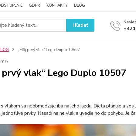
ODSTÚPENIE
GDPR
KONTAKTY
BLOG
Neviet
Hľadať
+421
BLOG
„Môj prvý vlak“ Lego Duplo 10507
2019
 prvý vlak“ Lego Duplo 10507
 s vlakom sa neobmedzuje iba na jeho jazdu. Dieťa plánuje a zos
 jednotlivé prvky. Nasadí na ne vlak a uvedie ho do pohybu. Je čas