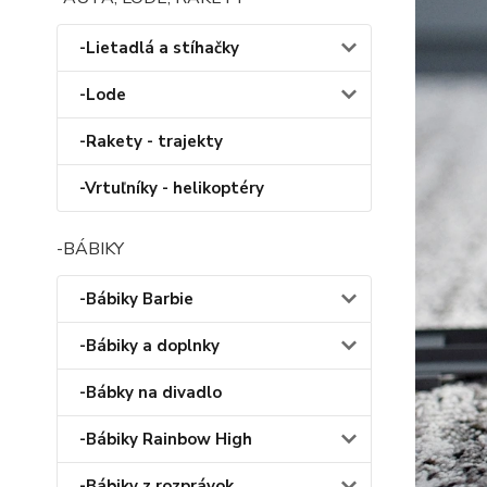
-Lietadlá a stíhačky
-Lode
-Rakety - trajekty
-Vrtuľníky - helikoptéry
-BÁBIKY
-Bábiky Barbie
-Bábiky a doplnky
-Bábky na divadlo
-Bábiky Rainbow High
-Bábiky z rozprávok