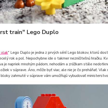
irst train" Lego Duplo
 vlak
" Lego Duplo je jedna z prvých sérií Lego blokov, ktorú dos
celý rok a pol. Nepochybne ide o takmer nezničiteľnú hračku. Kva
va je napriek mnohým pádom, nehodám a zrážkam stále nedotknut
ožiek v súprave. Áno, môže byť viac, ale nie je čo preháňať. Vlak m
bloky zahrnuté v súprave vám umožňujú vybudovať ministerstvo 