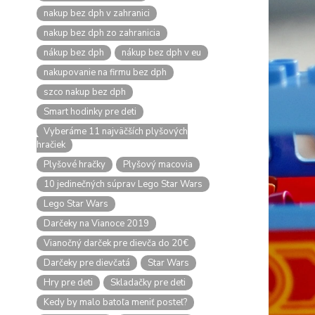
nakup bez dph v zahranici
nakup bez dph zo zahranicia
nákup bez dph
nákup bez dph v eu
nakupovanie na firmu bez dph
szco nakup bez dph
Smart hodinky pre deti
Vyberáme 11 najväčších plyšových
hračiek
Plyšové hračky
Plyšový macovia
10 jedinečných súprav Lego Star Wars
Lego Star Wars
Darčeky na Vianoce 2019
Vianočný darček pre dievča do 20€
Darčeky pre dievčatá
Star Wars
Hry pre deti
Skladačky pre deti
Kedy by malo batoľa meniť posteľ?