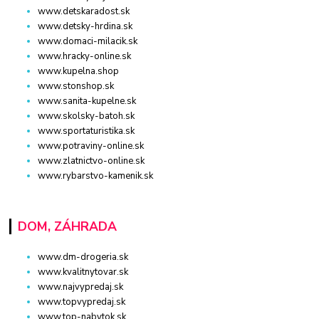
www.detskaradost.sk
www.detsky-hrdina.sk
www.domaci-milacik.sk
www.hracky-online.sk
www.kupelna.shop
www.stonshop.sk
www.sanita-kupelne.sk
www.skolsky-batoh.sk
www.sportaturistika.sk
www.potraviny-online.sk
www.zlatnictvo-online.sk
www.rybarstvo-kamenik.sk
DOM, ZÁHRADA
www.dm-drogeria.sk
www.kvalitnytovar.sk
www.najvypredaj.sk
www.topvypredaj.sk
www.top-nabytok.sk