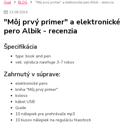
szco nakup bez dph
Smart hodinky pre deti
Úvod
BLOG
"Môj prvý primer" a elektronické pero Albik - recenzia
Vyberáme 11 najväčších plyšových hračiek
Plyšové hračky
13
.
09
.
2019
Plyšový macovia
10 jedinečných súprav Lego Star Wars
"Môj prvý primer" a elektronické
Lego Star Wars
Darčeky na Vianoce 2019
pero Albik - recenzia
Vianočný darček pre dievča do 20€
Darčeky pre dievčatá
Star Wars
Hry pre deti
Skladačky pre deti
Kedy by malo batoľa meniť posteľ?
Detské postele
Detský nábytok
L.O.L. Surprise
Špecifikácia
L.O.L. Surprise bábiky
L.O.L. Surprise autíčka
type: book and pen
L.O.L. Surprise zvieratká
L.O.L. Surprise hračky
vek: výrobca navrhuje 3-7 rokov
L.O.L. Surprise domčeky
L.O.L. Surprise postavičky
L.O.L. Surprise zberateľské figúrky
L.O.L. OMG
L.O.L. OMG Bábiky
Zahrnutý v súprave:
elektronické pero
kniha "Môj prvý primer"
koleso
kábel USB
Guide
10 nálepiek pre prehrávače mp3
10 kusov nálepiek na reguláciu hlasitosti