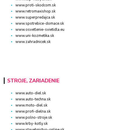
www.proti-skodcom.sk
www.retromaxishop.sk
www.superpredajca.sk
www.spotrebice-domace.sk
www.osvetlenie-svietidla.eu
www.uni-kozmetika.sk
www.zahradnicek.sk
STROJE, ZARIADENIE
www.auto-diel.sk
www.auto-techna.sk
www.moto-diel.sk
www.profi-dielna.sk
www.polno-stroje.sk
www.krby-kotly.sk
www.stavebnictvo-online.sk