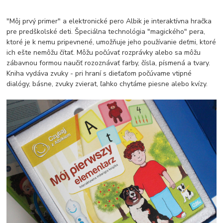
"Môj prvý primer" a elektronické pero Albik je interaktívna hračka
pre predškolské deti. Špeciálna technológia "magického" pera,
ktoré je k nemu pripevnené, umožňuje jeho používanie deťmi, ktoré
ich ešte nemôžu čítať. Môžu počúvať rozprávky alebo sa môžu
zábavnou formou naučiť rozoznávať farby, čísla, písmená a tvary.
Kniha vydáva zvuky - pri hraní s dieťaťom počúvame vtipné
dialógy, básne, zvuky zvierat, ľahko chytáme piesne alebo kvízy.