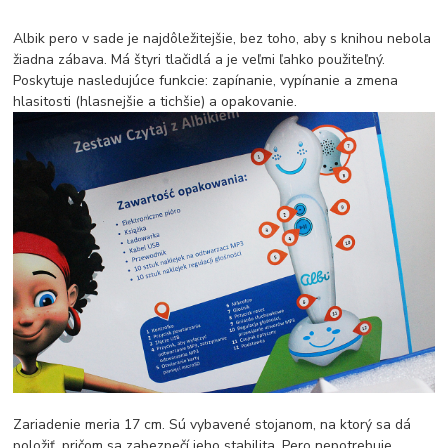
Albik pero v sade je najdôležitejšie, bez toho, aby s knihou nebola
žiadna zábava. Má štyri tlačidlá a je veľmi ľahko použiteľný.
Poskytuje nasledujúce funkcie: zapínanie, vypínanie a zmena
hlasitosti (hlasnejšie a tichšie) a opakovanie.
Zariadenie meria 17 cm. Sú vybavené stojanom, na ktorý sa dá
položiť, pričom sa zabezpečí jeho stabilita. Pero nepotrebuje