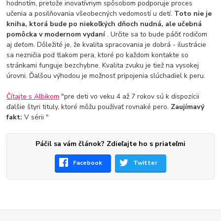
hodnotím, pretože inovatívnym spôsobom podporuje proces
učenia a posilňovania všeobecných vedomostí u detí.
Toto nie je
kniha, ktorá bude po niekoľkých dňoch nudná, ale učebná
pomôcka v modernom vydaní
. Určite sa to bude páčiť rodičom
aj deťom. Dôležité je, že kvalita spracovania je dobrá - ilustrácie
sa nezničia pod tlakom pera, ktoré po každom kontakte so
stránkami funguje bezchybne. Kvalita zvuku je tiež na vysokej
úrovni. Ďalšou výhodou je možnosť pripojenia slúchadiel k peru.
Čítajte s Albikom
"pre deti vo veku 4 až 7 rokov sú k dispozícii
ďalšie štyri tituly, ktoré môžu používať rovnaké pero.
Zaujímavý
fakt:
V sérii "
Páčil sa vám článok? Zdieľajte ho s priateľmi
Facebook
Twitter