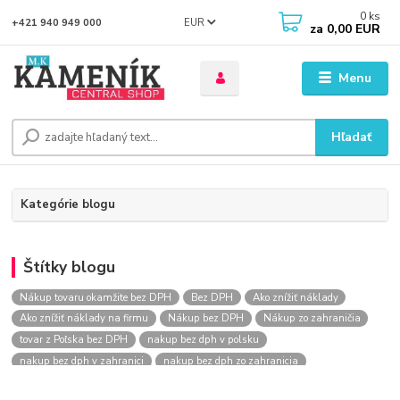
0
ks
EUR
+421 940 949 000
za
0,00 EUR
Menu
Hľadať
Kategórie blogu
Štítky blogu
Nákup tovaru okamžite bez DPH
Bez DPH
Ako znížiť náklady
Ako znížiť náklady na firmu
Nákup bez DPH
Nákup zo zahraničia
tovar z Poľska bez DPH
nakup bez dph v polsku
nakup bez dph v zahranici
nakup bez dph zo zahranicia
nákup bez dph
nákup bez dph v eu
nakupovanie na firmu bez dph