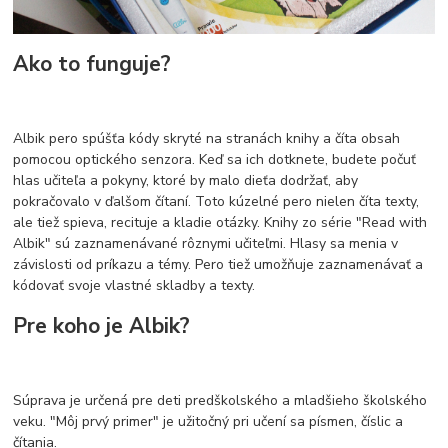
Ako to funguje?
Albik pero spúšťa kódy skryté na stranách knihy a číta obsah
pomocou optického senzora. Keď sa ich dotknete, budete počuť
hlas učiteľa a pokyny, ktoré by malo dieťa dodržať, aby
pokračovalo v ďalšom čítaní. Toto kúzelné pero nielen číta texty,
ale tiež spieva, recituje a kladie otázky. Knihy zo série "Read with
Albik" sú zaznamenávané rôznymi učiteľmi. Hlasy sa menia v
závislosti od príkazu a témy. Pero tiež umožňuje zaznamenávať a
kódovať svoje vlastné skladby a texty.
Pre koho je Albik?
Súprava je určená pre deti predškolského a mladšieho školského
veku. "Môj prvý primer" je užitočný pri učení sa písmen, číslic a
čítania.