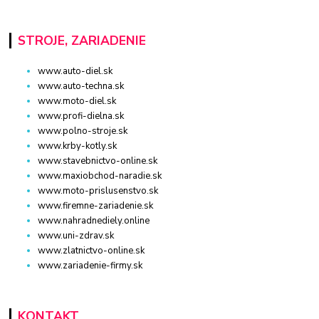
STROJE, ZARIADENIE
www.auto-diel.sk
www.auto-techna.sk
www.moto-diel.sk
www.profi-dielna.sk
www.polno-stroje.sk
www.krby-kotly.sk
www.stavebnictvo-online.sk
www.maxiobchod-naradie.sk
www.moto-prislusenstvo.sk
www.firemne-zariadenie.sk
www.nahradnediely.online
www.uni-zdrav.sk
www.zlatnictvo-online.sk
www.zariadenie-firmy.sk
KONTAKT