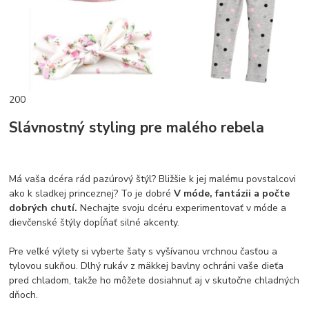
200
Slávnostný styling pre malého rebela
Má vaša dcéra rád pazúrový štýl? Bližšie k jej malému povstalcovi
ako k sladkej princeznej? To je dobré
V móde, fantázii a počte
dobrých chutí.
Nechajte svoju dcéru experimentovať v móde a
dievčenské štýly dopĺňať silné akcenty.
Pre veľké výlety si vyberte šaty s vyšívanou vrchnou časťou a
tylovou sukňou. Dlhý rukáv z mäkkej bavlny ochráni vaše dieťa
pred chladom, takže ho môžete dosiahnuť aj v skutočne chladných
dňoch.