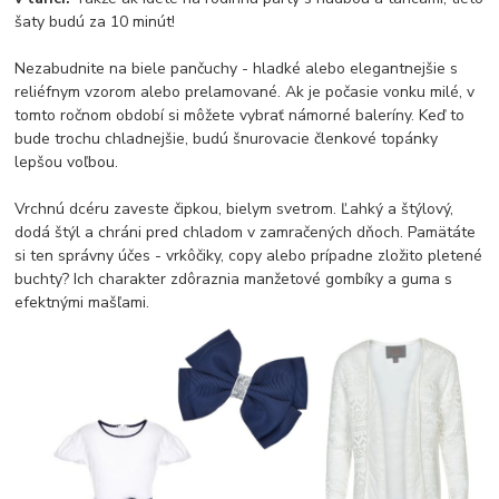
šaty budú za 10 minút!
Nezabudnite na biele pančuchy - hladké alebo elegantnejšie s
reliéfnym vzorom alebo prelamované. Ak je počasie vonku milé, v
tomto ročnom období si môžete vybrať námorné baleríny. Keď to
bude trochu chladnejšie, budú šnurovacie členkové topánky
lepšou voľbou.
Vrchnú dcéru zaveste čipkou, bielym svetrom. Ľahký a štýlový,
dodá štýl a chráni pred chladom v zamračených dňoch. Pamätáte
si ten správny účes - vrkôčiky, copy alebo prípadne zložito pletené
buchty? Ich charakter zdôraznia manžetové gombíky a guma s
efektnými mašľami.