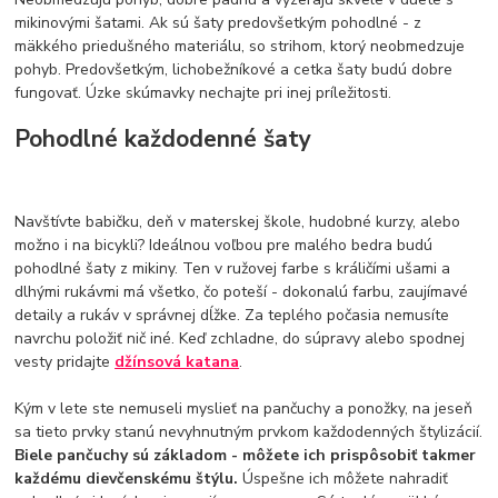
mikinovými šatami. Ak sú šaty predovšetkým pohodlné - z
mäkkého priedušného materiálu, so strihom, ktorý neobmedzuje
pohyb. Predovšetkým, lichobežníkové a cetka šaty budú dobre
fungovať. Úzke skúmavky nechajte pri inej príležitosti.
Pohodlné každodenné šaty
Navštívte babičku, deň v materskej škole, hudobné kurzy, alebo
možno i na bicykli? Ideálnou voľbou pre malého bedra budú
pohodlné šaty z mikiny. Ten v ružovej farbe s králičími ušami a
dlhými rukávmi má všetko, čo poteší - dokonalú farbu, zaujímavé
detaily a rukáv v správnej dĺžke. Za teplého počasia nemusíte
navrchu položiť nič iné. Keď zchladne, do súpravy alebo spodnej
vesty pridajte
džínsová katana
.
Kým v lete ste nemuseli myslieť na pančuchy a ponožky, na jeseň
sa tieto prvky stanú nevyhnutným prvkom každodenných štylizácií.
Biele pančuchy sú základom - môžete ich prispôsobiť takmer
každému dievčenskému štýlu.
Úspešne ich môžete nahradiť