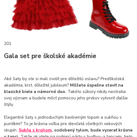
201
Gala set pre školské akadémie
Aké šaty by ste si mali zvoliť pre dôležitú oslavu? Predškolská
akadémia, krst, dôležité jubileum?
Môžete úspešne staviť na
klasické biele a námorné duo.
Takéto súbory nikdy nestratia
svoj význam a budete môcť pomocou jeho prvkov vytvoriť ďalšie
štýly.
Elegantné šaty s jednoduchým bavlneným topom a sukňou s
puntíkmi? To je krásna voľba pre dievčatá všetkých vekových
skupín.
Sukňa s kruhom
, ozdobený tylom, bude vyzerať krásne
v tanci.
Takže ak idete na rodinnú párty s hudbou a tancami, tieto