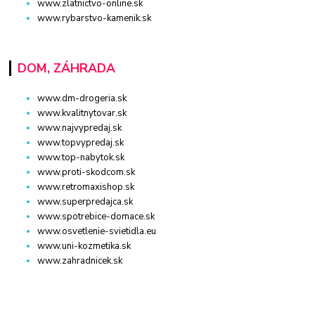
www.zlatnictvo-online.sk
www.rybarstvo-kamenik.sk
DOM, ZÁHRADA
www.dm-drogeria.sk
www.kvalitnytovar.sk
www.najvypredaj.sk
www.topvypredaj.sk
www.top-nabytok.sk
www.proti-skodcom.sk
www.retromaxishop.sk
www.superpredajca.sk
www.spotrebice-domace.sk
www.osvetlenie-svietidla.eu
www.uni-kozmetika.sk
www.zahradnicek.sk