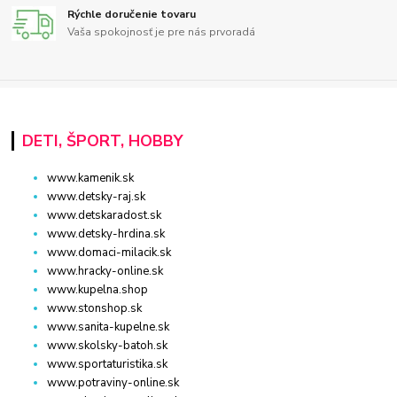
Rýchle doručenie tovaru
Vaša spokojnosť je pre nás prvoradá
DETI, ŠPORT, HOBBY
www.kamenik.sk
www.detsky-raj.sk
www.detskaradost.sk
www.detsky-hrdina.sk
www.domaci-milacik.sk
www.hracky-online.sk
www.kupelna.shop
www.stonshop.sk
www.sanita-kupelne.sk
www.skolsky-batoh.sk
www.sportaturistika.sk
www.potraviny-online.sk