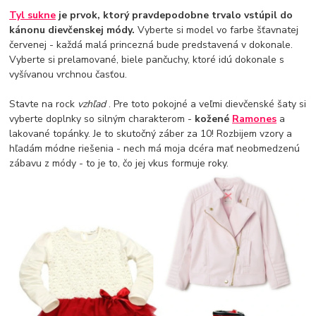
Tyl sukne
je prvok, ktorý pravdepodobne trvalo vstúpil do
kánonu dievčenskej módy.
Vyberte si model vo farbe šťavnatej
červenej - každá malá princezná bude predstavená v dokonale.
Vyberte si prelamované, biele pančuchy, ktoré idú dokonale s
vyšívanou vrchnou časťou.
Stavte na rock
vzhľad
. Pre toto pokojné a veľmi dievčenské šaty si
vyberte doplnky so silným charakterom -
kožené
Ramones
a
lakované topánky. Je to skutočný záber za 10! Rozbijem vzory a
hľadám módne riešenia - nech má moja dcéra mať neobmedzenú
zábavu z módy - to je to, čo jej vkus formuje roky.