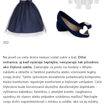
202
Na jeseň sa vaša dcéra nemusí vzdať sukní a šiat.
Dlhé
nohavice, aj keď vyzerajú teplejšie, nevyzerajú tak pôsobivo
ako štýlová sukňa.
Zamerajte sa preto na modely s dlhými
rukávmi a oblečte si farebné pančuchy alebo vzorované legíny
svojej dcéry. Týmto spôsobom dosiahnete požadovaný kompromis
medzi komfortom, tepelným komfortom a štýlovým vzhľadom. Celá
štylizácia bude korunovaná skutočne dievčenskými doplnkami -
vyšívanou kabelkou, čelenkou s umelými kvetmi, zaujímavou
sponkou do vlasov alebo prípadne ozdobnou mašľou? Nechajte
svoju dcéru experimentovať s módou a uvidíte, ako sa jej módny