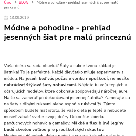
szco nakup bez dph
Smart hodinky pre deti
Úvod
BLOG
Módne a pohodlne - prehľad jesenných šiat pre malú
princeznú
Vyberáme 11 najväčších plyšových hračiek
Plyšové hračky
Plyšový macovia
10 jedinečných súprav Lego Star Wars
13
.
09
.
2019
Lego Star Wars
Darčeky na Vianoce 2019
Módne a pohodlne - prehľad
Vianočný darček pre dievča do 20€
Darčeky pre dievčatá
Star Wars
jesenných šiat pre malú princeznú
Hry pre deti
Skladačky pre deti
Kedy by malo batoľa meniť posteľ?
Detské postele
Detský nábytok
L.O.L. Surprise
L.O.L. Surprise bábiky
L.O.L. Surprise autíčka
L.O.L. Surprise zvieratká
L.O.L. Surprise hračky
Vaša dcéra sa rada oblieka? Šaty a sukne tvoria základ jej
L.O.L. Surprise domčeky
L.O.L. Surprise postavičky
šatníka! To je perfektné. Každé dievčatko miluje experimenty s
L.O.L. Surprise zberateľské figúrky
L.O.L. OMG
L.O.L. OMG Bábiky
módou.
Na jeseň, keď vás počasie vonku nepoškodí, nemusíte
nahrádzať štýlové šaty nohavicami.
Nájdete tu veľa teplých a
očarujúcich modelov, ktoré dokonale zodpovedajú náročnej aure.
Na čo sa zamerať pri dokončovaní jesennej šatníka? Zamerajte sa
na šaty s dlhými rukávmi alebo aspoň s rukávmi ¾. Týmto
spôsobom budete mať istotu, že vaše dieťa je teplé a nebudete
musieť zabaliť sveter svojej dcéry. Dokončite zbierku
pančuchových nohavíc a gamašov.
Mäkké a flexibilné legíny
budú skvelou voľbou pre predškolských skautov.
Neobmedzujú pohyb, dobre padnú a vyzerajú skvele v duete s