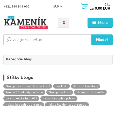
0
ks
EUR
+421 940 949 000
za
0,00 EUR
Menu
Hľadať
Kategórie blogu
Štítky blogu
Nákup tovaru okamžite bez DPH
Bez DPH
Ako znížiť náklady
Ako znížiť náklady na firmu
Nákup bez DPH
Nákup zo zahraničia
tovar z Poľska bez DPH
nakup bez dph v polsku
nakup bez dph v zahranici
nakup bez dph zo zahranicia
nákup bez dph
nákup bez dph v eu
nakupovanie na firmu bez dph