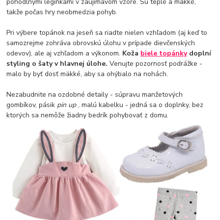
pohodlnými legínkami v zaujímavom vzore. Sú teplé a mäkké,
takže počas hry neobmedzia pohyb.
Pri výbere topánok na jeseň sa riadte nielen vzhľadom (aj keď to
samozrejme zohráva obrovskú úlohu v prípade dievčenských
odevov), ale aj vzhľadom a výkonom.
Koža
biele topánky
doplní
styling o šaty v hlavnej úlohe.
Venujte pozornosť podrážke -
malo by byť dosť mäkké, aby sa ohýbalo na nohách.
Nezabudnite na ozdobné detaily - súpravu manžetových
gombíkov, pásik
pin up
, malú kabelku - jedná sa o doplnky, bez
ktorých sa nemôže žiadny bedrík pohybovať z domu.