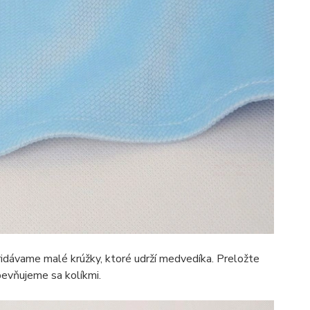
idávame malé krúžky, ktoré udrží medvedíka. Preložte
pevňujeme sa kolíkmi.