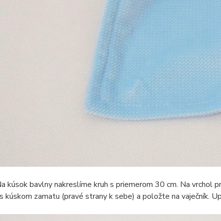
a kúsok bavlny nakreslíme kruh s priemerom 30 cm. Na vrchol pr
 s kúskom zamatu (pravé strany k sebe) a položte na vaječník. U