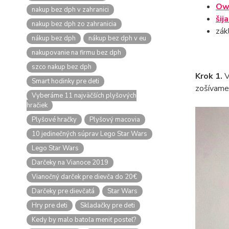
Ow
nakup bez dph v zahranici
šija
nakup bez dph zo zahranicia
zák
nákup bez dph
nákup bez dph v eu
nakupovanie na firmu bez dph
szco nakup bez dph
Krok 1.
V
Smart hodinky pre deti
zošívame.
Vyberáme 11 najväčších plyšových
hračiek
Plyšové hračky
Plyšový macovia
10 jedinečných súprav Lego Star Wars
Lego Star Wars
Darčeky na Vianoce 2019
Vianočný darček pre dievča do 20€
Darčeky pre dievčatá
Star Wars
Hry pre deti
Skladačky pre deti
Kedy by malo batoľa meniť posteľ?