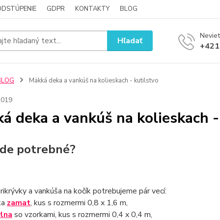
ODSTÚPENIE
GDPR
KONTAKTY
BLOG
Neviet
Hľadať
+421
BLOG
Mäkká deka a vankúš na kolieskach - kutilstvo
2019
á deka a vankúš na kolieskach -
de potrebné?
prikrývky a vankúša na kočík potrebujeme pár vecí:
ka
zamat
, kus s rozmermi 0,8 x 1,6 m,
lna
so vzorkami, kus s rozmermi 0,4 x 0,4 m,