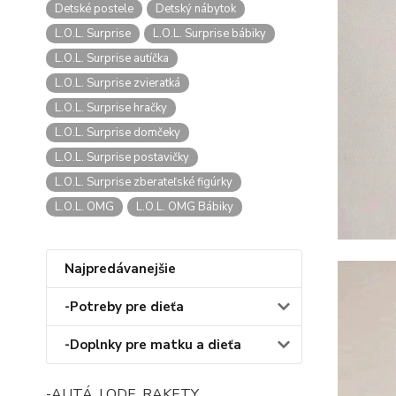
Detské postele
Detský nábytok
L.O.L. Surprise
L.O.L. Surprise bábiky
L.O.L. Surprise autíčka
L.O.L. Surprise zvieratká
L.O.L. Surprise hračky
L.O.L. Surprise domčeky
L.O.L. Surprise postavičky
L.O.L. Surprise zberateľské figúrky
L.O.L. OMG
L.O.L. OMG Bábiky
Najpredávanejšie
-Potreby pre dieťa
-Doplnky pre matku a dieťa
-AUTÁ, LODE, RAKETY