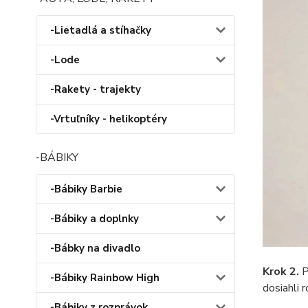
-Lietadlá a stíhačky
-Lode
-Rakety - trajekty
-Vrtuľníky - helikoptéry
-BÁBIKY
-Bábiky Barbie
-Bábiky a doplnky
-Bábky na divadlo
Krok 2.
P
-Bábiky Rainbow High
dosiahli r
-Bábiky z rozprávok