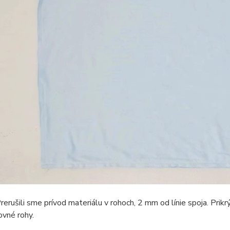
rerušili sme prívod materiálu v rohoch, 2 mm od línie spoja. Prik
ovné rohy.