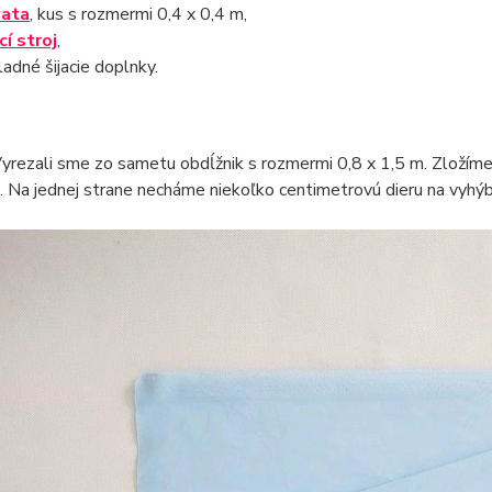
ata
, kus s rozmermi 0,4 x 0,4 m,
cí stroj
,
ladné šijacie doplnky.
yrezali sme zo sametu obdĺžnik s rozmermi 0,8 x 1,5 m. Zložím
 Na jednej strane necháme niekoľko centimetrovú dieru na vyhýb