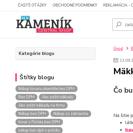
ČASTÉ OTÁZKY
OBCHODNÉ PODMIENKY
REKLAMÁCIA - 
Úvod
Kategórie blogu
13
.
09
.
Mäkk
Štítky blogu
Čo bu
Nákup tovaru okamžite bez DPH
Bez DPH
Ako znížiť náklady
Ako znížiť náklady na firmu
Nákup bez DPH
Nákup zo zahraničia
Na šitie 
tovar z Poľska bez DPH
lát
bav
nakup bez dph v polsku