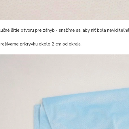
učné šitie otvoru pre záhyb - snažíme sa, aby niť bola neviditeľná
rešívame prikrývku okolo 2 cm od okraja.