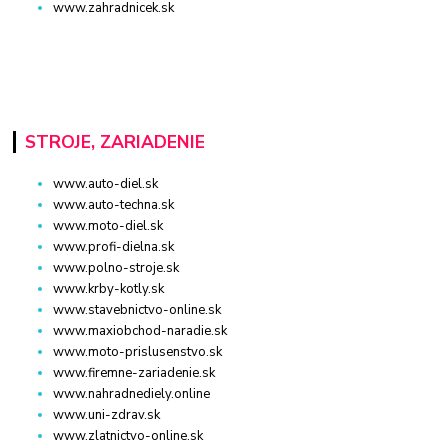
www.zahradnicek.sk
STROJE, ZARIADENIE
www.auto-diel.sk
www.auto-techna.sk
www.moto-diel.sk
www.profi-dielna.sk
www.polno-stroje.sk
www.krby-kotly.sk
www.stavebnictvo-online.sk
www.maxiobchod-naradie.sk
www.moto-prislusenstvo.sk
www.firemne-zariadenie.sk
www.nahradnediely.online
www.uni-zdrav.sk
www.zlatnictvo-online.sk