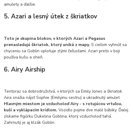
amulety a ďalšie.
5. Azari a lesný útek z škriatkov
Toto je skupina blokov, v ktorých Azari a Pegasus
prenasledujú škriatok, ktorý uniká z mapy.
S cieľom vyhnúť sa
chyceniu sa Goblin oplotuje zlými čeľusťami. Azari preto v boji
používa kušu a oheň.
6. Airy Airship
Tentoraz sa dobrodružstvá, v ktorých sa Emily Jones a škriatok
Aira snažia nájsť Sophie (Emilyinu sestru) a ukradnutý amulet.
Hlavným miestom je vzducholoď Airy - s rotujúcou vrtuľou,
kuší a vyklápacím krídlom.
Vozidlo pojme dve malé bábiky. Ďalej
získame figúrku Dukelina Goblina, ktorý vzducholoď ťahá.
Zahrnutý je aj klzák Goblin.