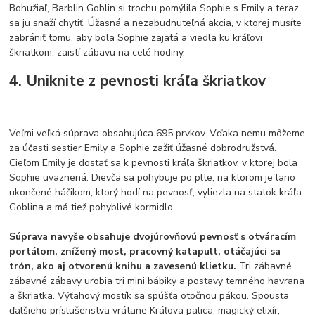
Bohužiaľ, Barblin Goblin si trochu pomýlila Sophie s Emily a teraz
sa ju snaží chytiť. Úžasná a nezabudnuteľná akcia, v ktorej musíte
zabrániť tomu, aby bola Sophie zajatá a viedla ku kráľovi
škriatkom, zaistí zábavu na celé hodiny.
4. Uniknite z pevnosti kráľa škriatkov
Veľmi veľká súprava obsahujúca 695 prvkov. Vďaka nemu môžeme
za účasti sestier Emily a Sophie zažiť úžasné dobrodružstvá.
Cieľom Emily je dostať sa k pevnosti kráľa škriatkov, v ktorej bola
Sophie uväznená. Dievča sa pohybuje po plte, na ktorom je lano
ukončené háčikom, ktorý hodí na pevnosť, vyliezla na statok kráľa
Goblina a má tiež pohyblivé kormidlo.
Súprava navyše obsahuje dvojúrovňovú pevnosť s otváracím
portálom, znížený most, pracovný katapult, otáčajúci sa
trón, ako aj otvorenú knihu a zavesenú klietku.
Tri zábavné
zábavné zábavy urobia tri mini bábiky a postavy temného havrana
a škriatka. Výťahový mostík sa spúšťa otočnou pákou. Spousta
ďalšieho príslušenstva vrátane Kráľova palica, magický elixír,