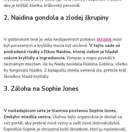
ako je krištáľ, klietka, kráľovský personál.
2. Naidina gondola a zlodej škrupiny
V goblinskom lese je veľa neobjavených potokov.
škriatok
musí
byť porazených a kryštály musia byť uložené.
V tejto sade sú
podradené riadky s Elkou Naidou, ktorej cieľom je hľadať
vzácne kryštály a ingrediencie.
Kompas a mapa povedú k
neznámym miestam. Ak by Naidy nevidela Roblina Goblina, všetko
by fungovalo hladko. Z katapultu strieľa semená zla, pretože kráľ
škriatkov hľadá kryštály.
3. Záloha na Sophie Jones
V nasledujúcom sete je hlavnou postavou Sophie Jones,
Emilyho mladšia sestra.
Úlohou tejto organizácie je dostať sa
cez portál, aby prebral nové výzvy a zažil nové dobrodružstvá.
Expedícia Sophie je ohrozená kvôli škriatkom, ktorí ju nasledovali.