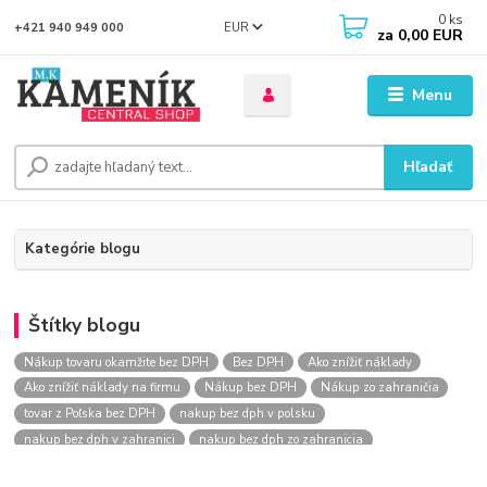
0
ks
EUR
+421 940 949 000
za
0,00 EUR
Menu
Hľadať
Kategórie blogu
Štítky blogu
Nákup tovaru okamžite bez DPH
Bez DPH
Ako znížiť náklady
Ako znížiť náklady na firmu
Nákup bez DPH
Nákup zo zahraničia
tovar z Poľska bez DPH
nakup bez dph v polsku
nakup bez dph v zahranici
nakup bez dph zo zahranicia
nákup bez dph
nákup bez dph v eu
nakupovanie na firmu bez dph