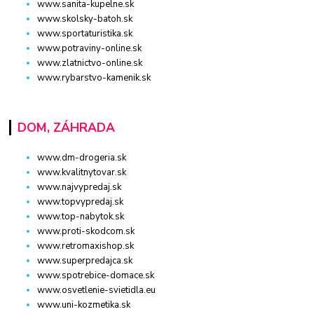
www.sanita-kupelne.sk
www.skolsky-batoh.sk
www.sportaturistika.sk
www.potraviny-online.sk
www.zlatnictvo-online.sk
www.rybarstvo-kamenik.sk
DOM, ZÁHRADA
www.dm-drogeria.sk
www.kvalitnytovar.sk
www.najvypredaj.sk
www.topvypredaj.sk
www.top-nabytok.sk
www.proti-skodcom.sk
www.retromaxishop.sk
www.superpredajca.sk
www.spotrebice-domace.sk
www.osvetlenie-svietidla.eu
www.uni-kozmetika.sk