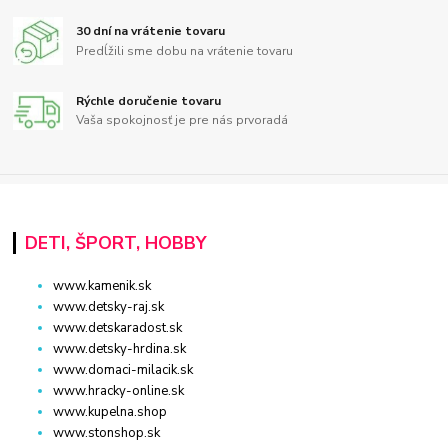
30 dní na vrátenie tovaru
Predĺžili sme dobu na vrátenie tovaru
Rýchle doručenie tovaru
Vaša spokojnosť je pre nás prvoradá
DETI, ŠPORT, HOBBY
www.kamenik.sk
www.detsky-raj.sk
www.detskaradost.sk
www.detsky-hrdina.sk
www.domaci-milacik.sk
www.hracky-online.sk
www.kupelna.shop
www.stonshop.sk