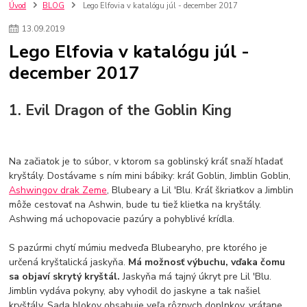
szco nakup bez dph
Smart hodinky pre deti
Úvod
BLOG
Lego Elfovia v katalógu júl - december 2017
Vyberáme 11 najväčších plyšových hračiek
Plyšové hračky
13
.
09
.
2019
Plyšový macovia
10 jedinečných súprav Lego Star Wars
Lego Elfovia v katalógu júl -
Lego Star Wars
Darčeky na Vianoce 2019
december 2017
Vianočný darček pre dievča do 20€
Darčeky pre dievčatá
Star Wars
Hry pre deti
Skladačky pre deti
Kedy by malo batoľa meniť posteľ?
Detské postele
Detský nábytok
L.O.L. Surprise
1. Evil Dragon of the Goblin King
L.O.L. Surprise bábiky
L.O.L. Surprise autíčka
L.O.L. Surprise zvieratká
L.O.L. Surprise hračky
L.O.L. Surprise domčeky
L.O.L. Surprise postavičky
Na začiatok je to súbor, v ktorom sa goblinský kráľ snaží hľadať
L.O.L. Surprise zberateľské figúrky
L.O.L. OMG
L.O.L. OMG Bábiky
kryštály. Dostávame s ním mini bábiky: kráľ Goblin, Jimblin Goblin,
Ashwingov drak Zeme
, Blubeary a Lil 'Blu. Kráľ škriatkov a Jimblin
môže cestovať na Ashwin, bude tu tiež klietka na kryštály.
Ashwing má uchopovacie pazúry a pohyblivé krídla.
S pazúrmi chytí múmiu medveďa Blubearyho, pre ktorého je
určená kryštalická jaskyňa.
Má možnosť výbuchu, vďaka čomu
sa objaví skrytý kryštál.
Jaskyňa má tajný úkryt pre Lil 'Blu.
Jimblin vydáva pokyny, aby vyhodil do jaskyne a tak našiel
kryštály. Sada blokov obsahuje veľa rôznych doplnkov, vrátane