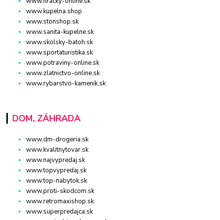
www.hracky-online.sk
www.kupelna.shop
www.stonshop.sk
www.sanita-kupelne.sk
www.skolsky-batoh.sk
www.sportaturistika.sk
www.potraviny-online.sk
www.zlatnictvo-online.sk
www.rybarstvo-kamenik.sk
DOM, ZÁHRADA
www.dm-drogeria.sk
www.kvalitnytovar.sk
www.najvypredaj.sk
www.topvypredaj.sk
www.top-nabytok.sk
www.proti-skodcom.sk
www.retromaxishop.sk
www.superpredajca.sk