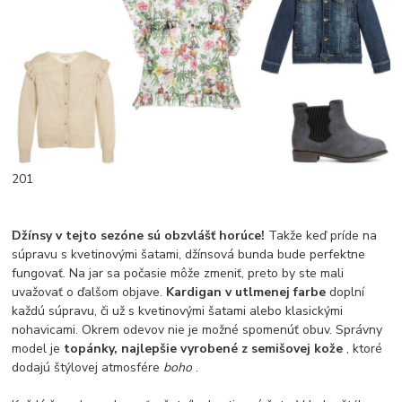
201
Džínsy v tejto sezóne sú obzvlášť horúce!
Takže keď príde na
súpravu s kvetinovými šatami, džínsová bunda bude perfektne
fungovať. Na jar sa počasie môže zmeniť, preto by ste mali
uvažovať o ďalšom objave.
Kardigan v utlmenej farbe
doplní
každú súpravu, či už s kvetinovými šatami alebo klasickými
nohavicami. Okrem odevov nie je možné spomenúť obuv. Správny
model je
topánky, najlepšie vyrobené z semišovej kože
, ktoré
dodajú štýlovej atmosfére
boho
.