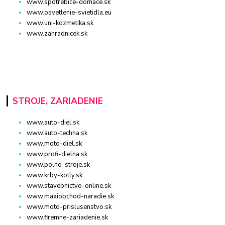
www.spotrebice-domace.sk
www.osvetlenie-svietidla.eu
www.uni-kozmetika.sk
www.zahradnicek.sk
STROJE, ZARIADENIE
www.auto-diel.sk
www.auto-techna.sk
www.moto-diel.sk
www.profi-dielna.sk
www.polno-stroje.sk
www.krby-kotly.sk
www.stavebnictvo-online.sk
www.maxiobchod-naradie.sk
www.moto-prislusenstvo.sk
www.firemne-zariadenie.sk