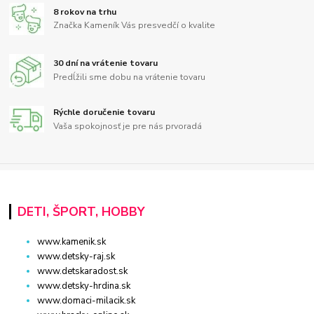
8 rokov na trhu
Značka Kameník Vás presvedčí o kvalite
30 dní na vrátenie tovaru
Predĺžili sme dobu na vrátenie tovaru
Rýchle doručenie tovaru
Vaša spokojnosť je pre nás prvoradá
DETI, ŠPORT, HOBBY
www.kamenik.sk
www.detsky-raj.sk
www.detskaradost.sk
www.detsky-hrdina.sk
www.domaci-milacik.sk