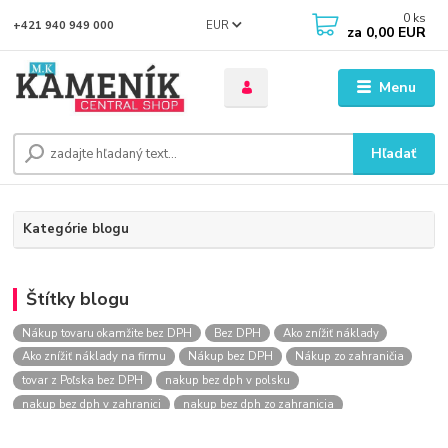
0
ks
EUR
+421 940 949 000
za
0,00 EUR
Menu
Hľadať
Kategórie blogu
Štítky blogu
Nákup tovaru okamžite bez DPH
Bez DPH
Ako znížiť náklady
Ako znížiť náklady na firmu
Nákup bez DPH
Nákup zo zahraničia
tovar z Poľska bez DPH
nakup bez dph v polsku
nakup bez dph v zahranici
nakup bez dph zo zahranicia
nákup bez dph
nákup bez dph v eu
nakupovanie na firmu bez dph