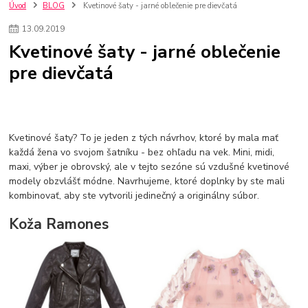
szco nakup bez dph
Smart hodinky pre deti
Úvod
BLOG
Kvetinové šaty - jarné oblečenie pre dievčatá
Vyberáme 11 najväčších plyšových hračiek
Plyšové hračky
13
.
09
.
2019
Plyšový macovia
10 jedinečných súprav Lego Star Wars
Kvetinové šaty - jarné oblečenie
Lego Star Wars
Darčeky na Vianoce 2019
pre dievčatá
Vianočný darček pre dievča do 20€
Darčeky pre dievčatá
Star Wars
Hry pre deti
Skladačky pre deti
Kedy by malo batoľa meniť posteľ?
Detské postele
Detský nábytok
L.O.L. Surprise
L.O.L. Surprise bábiky
L.O.L. Surprise autíčka
L.O.L. Surprise zvieratká
L.O.L. Surprise hračky
Kvetinové šaty? To je jeden z tých návrhov, ktoré by mala mať
L.O.L. Surprise domčeky
L.O.L. Surprise postavičky
každá žena vo svojom šatníku - bez ohľadu na vek. Mini, midi,
maxi, výber je obrovský, ale v tejto sezóne sú vzdušné kvetinové
L.O.L. Surprise zberateľské figúrky
L.O.L. OMG
L.O.L. OMG Bábiky
modely obzvlášť módne. Navrhujeme, ktoré doplnky by ste mali
kombinovať, aby ste vytvorili jedinečný a originálny súbor.
Koža Ramones