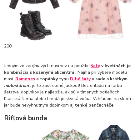
200
Jedným zo zaujímavých návrhov na použitie
šaty
v kvetinách je
kombinácia s koženými akcentmi
. Najmä pri výbere modelu
maxi.
Ramones
a topánky typu
Dlhé šaty
v sade s krátkym
motorkárom
, je to zastrelené jackpot! Bez ohľadu na farbu
šatstva, doplnkov je najlepšie, ak sú v tlmených odtieňoch.
Klasická čierna alebo hnedá je skvelá voľba. Vzhľadom na skorú
jar bude nevyhnutným doplnkom aj
tenké pančucháče
.
Rifľová bunda