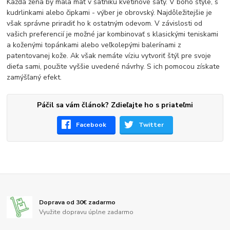
Každá žena by mala mať v šatníku kvetinové šaty. V boho štýle, s
kudrlinkami alebo čipkami - výber je obrovský. Najdôležitejšie je
však správne priradiť ho k ostatným odevom. V závislosti od
vašich preferencií je možné jar kombinovať s klasickými teniskami
a koženými topánkami alebo veľkolepými balerínami z
patentovanej kože. Ak však nemáte víziu vytvoriť štýl pre svoje
dieťa sami, použite vyššie uvedené návrhy. S ich pomocou získate
zamýšľaný efekt.
Páčil sa vám článok? Zdieľajte ho s priateľmi
Facebook
Twitter
Doprava od 30€ zadarmo
Využite dopravu úplne zadarmo