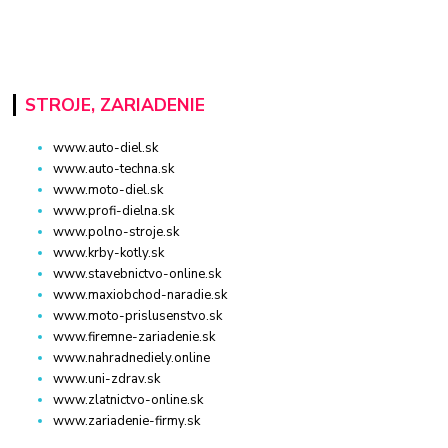
STROJE, ZARIADENIE
www.auto-diel.sk
www.auto-techna.sk
www.moto-diel.sk
www.profi-dielna.sk
www.polno-stroje.sk
www.krby-kotly.sk
www.stavebnictvo-online.sk
www.maxiobchod-naradie.sk
www.moto-prislusenstvo.sk
www.firemne-zariadenie.sk
www.nahradnediely.online
www.uni-zdrav.sk
www.zlatnictvo-online.sk
www.zariadenie-firmy.sk