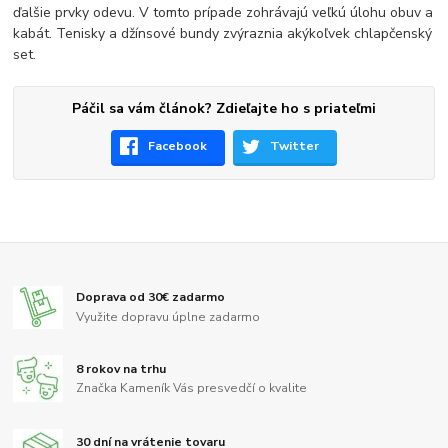
ďalšie prvky odevu. V tomto prípade zohrávajú veľkú úlohu obuv a
kabát. Tenisky a džínsové bundy zvýraznia akýkoľvek chlapčenský
set.
Páčil sa vám článok? Zdieľajte ho s priateľmi
Facebook
Twitter
Doprava od 30€ zadarmo
Využite dopravu úplne zadarmo
8 rokov na trhu
Značka Kameník Vás presvedčí o kvalite
30 dní na vrátenie tovaru