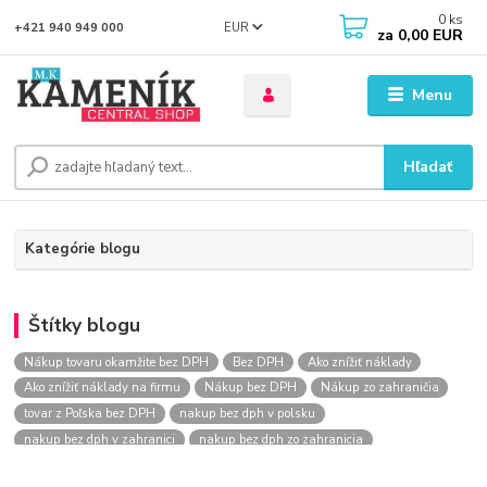
0
ks
EUR
+421 940 949 000
za
0,00 EUR
Menu
Hľadať
Kategórie blogu
Štítky blogu
Nákup tovaru okamžite bez DPH
Bez DPH
Ako znížiť náklady
Ako znížiť náklady na firmu
Nákup bez DPH
Nákup zo zahraničia
tovar z Poľska bez DPH
nakup bez dph v polsku
nakup bez dph v zahranici
nakup bez dph zo zahranicia
nákup bez dph
nákup bez dph v eu
nakupovanie na firmu bez dph