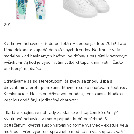
201
Kvetinové nohavice? Budú perfektní v období jar-leto 2018! Táto
téma dokonale zapadá do súčasných trendov. Na trhu je veľa
modelov - od bavlnených bežcov po džínsy s našitými kvetinovými
výšivkami. Aj keď je výber veľmi veľký, chlapci k nim veľmi často
pristupujú na diaľku.
Stretávame sa so stereotypom, že kvety sa zhodujú iba s
dievčatami, a preto ponúkame hlavnú rolu so súpravami teplákov.
Kombinácia s klasickou džínsovou bundou, teniskami a hladkou
košeľou dodá štýlu jedinečný charakter.
Hľadáte zaujímavé náhrady za klasické chlapčenské džínsy?
Kvetinové nohavice v tomto prípade budú perfektné. S
potlačenými kvetmi alebo všitými vo forme výšiviek - existuje veľa
možností. Pred výberom správneho modelu sa však oplatí zvážiť