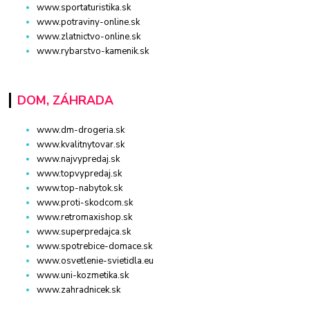
www.sportaturistika.sk
www.potraviny-online.sk
www.zlatnictvo-online.sk
www.rybarstvo-kamenik.sk
DOM, ZÁHRADA
www.dm-drogeria.sk
www.kvalitnytovar.sk
www.najvypredaj.sk
www.topvypredaj.sk
www.top-nabytok.sk
www.proti-skodcom.sk
www.retromaxishop.sk
www.superpredajca.sk
www.spotrebice-domace.sk
www.osvetlenie-svietidla.eu
www.uni-kozmetika.sk
www.zahradnicek.sk