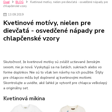
szco nakup bez dph
Smart hodinky pre deti
Úvod
BLOG
Kvetinové motívy, nielen pre dievčatá - osvedčené nápady pre
chlapčenské vzory
Vyberáme 11 najväčších plyšových hračiek
Plyšové hračky
Plyšový macovia
10 jedinečných súprav Lego Star Wars
13
.
09
.
2019
Lego Star Wars
Darčeky na Vianoce 2019
Kvetinové motívy, nielen pre
Vianočný darček pre dievča do 20€
Darčeky pre dievčatá
Star Wars
dievčatá - osvedčené nápady pre
Hry pre deti
Skladačky pre deti
Kedy by malo batoľa meniť posteľ?
chlapčenské vzory
Detské postele
Detský nábytok
L.O.L. Surprise
L.O.L. Surprise bábiky
L.O.L. Surprise autíčka
L.O.L. Surprise zvieratká
L.O.L. Surprise hračky
L.O.L. Surprise domčeky
L.O.L. Surprise postavičky
L.O.L. Surprise zberateľské figúrky
L.O.L. OMG
L.O.L. OMG Bábiky
Skutočnosť, že kvetinové motívy sú zvlášť uctievané ženským
sexom, nie je nová. Vyskytujú sa na šatách, sukniach alebo vo
forme doplnkov. Nie sú to však len návrhy na ich použitie. Štýly
pre chlapcov môžu byť doplnené aj kvetinovými motívmi.
Skontrolujte a uvidíte, aké ľahké je vytvoriť pre chlapca veľkolepý
a originálny set.
Kvetinová mikina