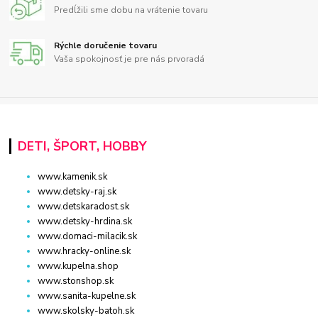
Predĺžili sme dobu na vrátenie tovaru
Rýchle doručenie tovaru
Vaša spokojnosť je pre nás prvoradá
DETI, ŠPORT, HOBBY
www.kamenik.sk
www.detsky-raj.sk
www.detskaradost.sk
www.detsky-hrdina.sk
www.domaci-milacik.sk
www.hracky-online.sk
www.kupelna.shop
www.stonshop.sk
www.sanita-kupelne.sk
www.skolsky-batoh.sk