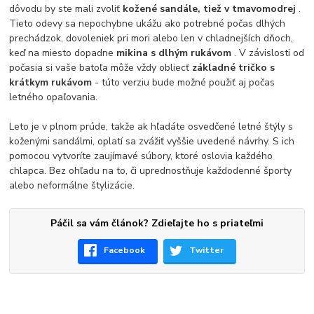
dôvodu by ste mali zvoliť
kožené sandále, tiež v tmavomodrej
.
Tieto odevy sa nepochybne ukážu ako potrebné počas dlhých
prechádzok, dovoleniek pri mori alebo len v chladnejších dňoch,
keď na miesto dopadne
mikina s dlhým rukávom
. V závislosti od
počasia si vaše batoľa môže vždy obliecť
základné tričko s
krátkym rukávom
- túto verziu bude možné použiť aj počas
letného opaľovania.
Leto je v plnom prúde, takže ak hľadáte osvedčené letné štýly s
koženými sandálmi, oplatí sa zvážiť vyššie uvedené návrhy. S ich
pomocou vytvoríte zaujímavé súbory, ktoré oslovia každého
chlapca. Bez ohľadu na to, či uprednostňuje každodenné športy
alebo neformálne štylizácie.
Páčil sa vám článok? Zdieľajte ho s priateľmi
Facebook
Twitter