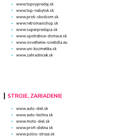
www.topvypredaj.sk
www.top-nabytok.sk
www.proti-skodcom.sk
www.retromaxishop.sk
www.superpredajca.sk
www.spotrebice-domace.sk
www.osvetlenie-svietidla.eu
www.uni-kozmetika.sk
www.zahradnicek.sk
STROJE, ZARIADENIE
www.auto-diel.sk
www.auto-techna.sk
www.moto-diel.sk
www.profi-dielna.sk
www.polno-stroje.sk