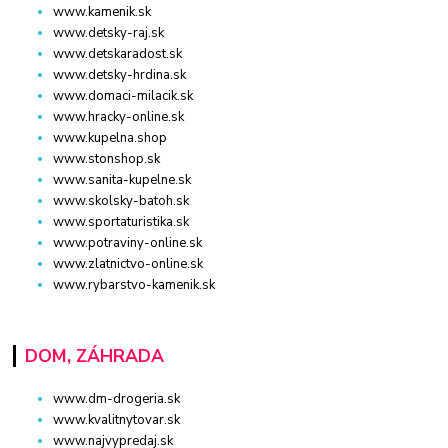
www.kamenik.sk
www.detsky-raj.sk
www.detskaradost.sk
www.detsky-hrdina.sk
www.domaci-milacik.sk
www.hracky-online.sk
www.kupelna.shop
www.stonshop.sk
www.sanita-kupelne.sk
www.skolsky-batoh.sk
www.sportaturistika.sk
www.potraviny-online.sk
www.zlatnictvo-online.sk
www.rybarstvo-kamenik.sk
DOM, ZÁHRADA
www.dm-drogeria.sk
www.kvalitnytovar.sk
www.najvypredaj.sk