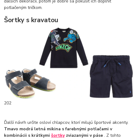
ďalších dekorácií, potom je dobré sa pokúsiť ich doplniť
potlačeným tričkom.
Šortky s kravatou
202
Ďalší návrh určite osloví chlapcov, ktorí milujú športové akcenty.
Tmavo modrá letná mikina s farebnými potlačami v
kombinácii s krátkymi
šortky
zviazanými v páse
. Z tohto