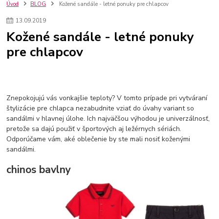
szco nakup bez dph
Smart hodinky pre deti
Úvod
BLOG
Kožené sandále - letné ponuky pre chlapcov
Vyberáme 11 najväčších plyšových hračiek
Plyšové hračky
13
.
09
.
2019
Plyšový macovia
10 jedinečných súprav Lego Star Wars
Kožené sandále - letné ponuky
Lego Star Wars
Darčeky na Vianoce 2019
pre chlapcov
Vianočný darček pre dievča do 20€
Darčeky pre dievčatá
Star Wars
Hry pre deti
Skladačky pre deti
Kedy by malo batoľa meniť posteľ?
Detské postele
Detský nábytok
L.O.L. Surprise
L.O.L. Surprise bábiky
L.O.L. Surprise autíčka
L.O.L. Surprise zvieratká
L.O.L. Surprise hračky
Znepokojujú vás vonkajšie teploty? V tomto prípade pri vytváraní
L.O.L. Surprise domčeky
L.O.L. Surprise postavičky
štylizácie pre chlapca nezabudnite vziať do úvahy variant so
sandálmi v hlavnej úlohe. Ich najväčšou výhodou je univerzálnosť,
L.O.L. Surprise zberateľské figúrky
L.O.L. OMG
L.O.L. OMG Bábiky
pretože sa dajú použiť v športových aj ležérnych sériách.
Odporúčame vám, aké oblečenie by ste mali nosiť koženými
sandálmi.
chinos bavlny