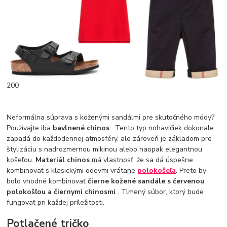
200
Neformálna súprava s koženými sandálmi pre skutočného módy?
Používajte iba
bavlnené chinos
. Tento typ nohavičiek dokonale
zapadá do každodennej atmosféry, ale zároveň je základom pre
štylizáciu s nadrozmernou mikinou alebo naopak elegantnou
košeľou.
Materiál chinos
má vlastnosť, že sa dá úspešne
kombinovať s klasickými odevmi vrátane
polokošeľa
. Preto by
bolo vhodné kombinovať
čierne kožené sandále s červenou
polokošľou a čiernymi chinosmi
. Tlmený súbor, ktorý bude
fungovať pri každej príležitosti.
Potlačené tričko