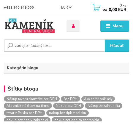
0
ks
EUR
+421 940 949 000
za
0,00 EUR
Menu
Hľadať
Kategórie blogu
Štítky blogu
Nákup tovaru okamžite bez DPH
Bez DPH
Ako znížiť náklady
Ako znížiť náklady na firmu
Nákup bez DPH
Nákup zo zahraničia
tovar z Poľska bez DPH
nakup bez dph v polsku
nakup bez dph v zahranici
nakup bez dph zo zahranicia
nákup bez dph
nákup bez dph v eu
nakupovanie na firmu bez dph