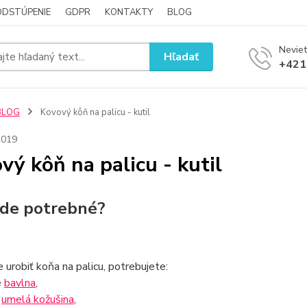
ODSTÚPENIE
GDPR
KONTAKTY
BLOG
Neviet
Hľadať
+421
BLOG
Kovový kôň na palicu - kutil
2019
vý kôň na palicu - kutil
de potrebné?
 urobiť koňa na palicu, potrebujete:
é
bavlna
,
s
umelá kožušina
,