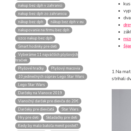
ku
nakup bez dph v zahranici
vyp
nakup bez dph zo zahranicia
dv
nákup bez dph
nákup bez dph v eu
dre
nakupovanie na firmu bez dph
zák
szco nakup bez dph
miz
šija
Smart hodinky pre deti
Vyberáme 11 najväčších plyšových
hračiek
Plyšové hračky
Plyšový macovia
1.Na mate
10 jedinečných súprav Lego Star Wars
strihali 
Lego Star Wars
Darčeky na Vianoce 2019
Vianočný darček pre dievča do 20€
Darčeky pre dievčatá
Star Wars
Hry pre deti
Skladačky pre deti
Kedy by malo batoľa meniť posteľ?