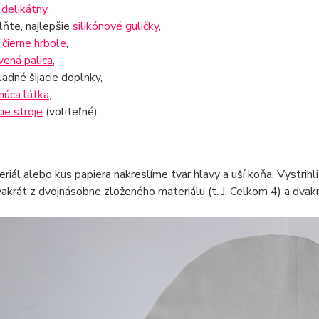
s
delikátny
,
lňte, najlepšie
silikónové guličky
,
a
čierne hrbole
,
vená palica
,
ladné šijacie doplnky,
núca látka
,
cie stroje
(voliteľné).
riál alebo kus papiera nakreslíme tvar hlavy a uší koňa. Vystrihl
dvakrát z dvojnásobne zloženého materiálu (t. J. Celkom 4) a dvakr