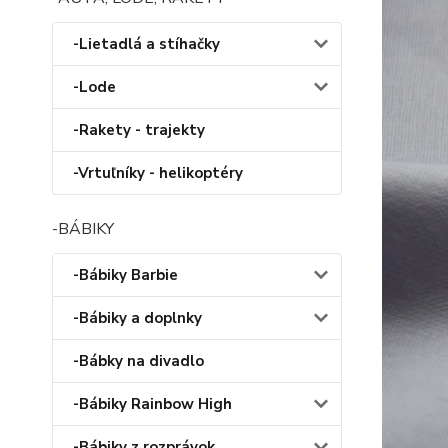
-Lietadlá a stíhačky
-Lode
-Rakety - trajekty
-Vrtuľníky - helikoptéry
-BÁBIKY
-Bábiky Barbie
-Bábiky a doplnky
-Bábky na divadlo
-Bábiky Rainbow High
-Bábiky z rozprávok