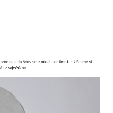
i sme sa a do švov sme pridali centimeter. Uši sme si
át z vaječníkov.