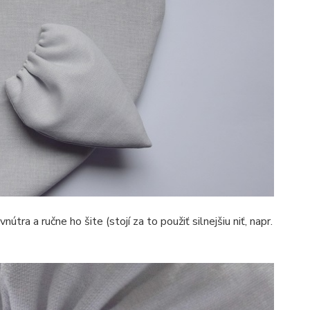
tra a ručne ho šite (stojí za to použiť silnejšiu niť, napr.