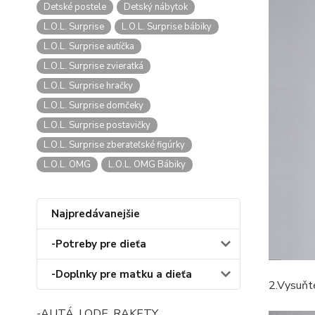
Detské postele
Detský nábytok
L.O.L. Surprise
L.O.L. Surprise bábiky
L.O.L. Surprise autíčka
L.O.L. Surprise zvieratká
L.O.L. Surprise hračky
L.O.L. Surprise domčeky
L.O.L. Surprise postavičky
L.O.L. Surprise zberateľské figúrky
L.O.L. OMG
L.O.L. OMG Bábiky
Najpredávanejšie
-Potreby pre dieťa
-Doplnky pre matku a dieťa
2.Vysuňte
-AUTÁ, LODE, RAKETY