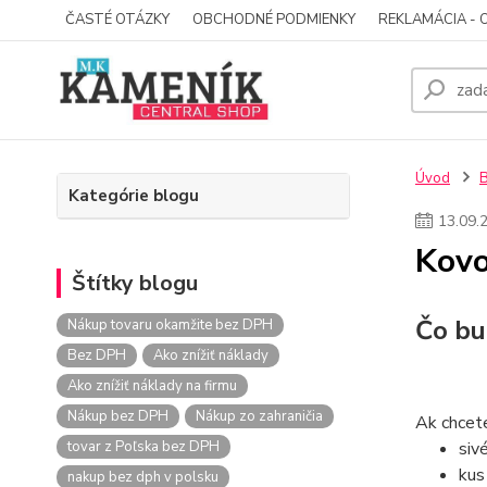
ČASTÉ OTÁZKY
OBCHODNÉ PODMIENKY
REKLAMÁCIA - 
Úvod
Kategórie blogu
13
.
09
.
Kovo
Štítky blogu
Čo bu
Nákup tovaru okamžite bez DPH
Bez DPH
Ako znížiť náklady
Ako znížiť náklady na firmu
Nákup bez DPH
Nákup zo zahraničia
Ak chcete
tovar z Poľska bez DPH
siv
ku
nakup bez dph v polsku