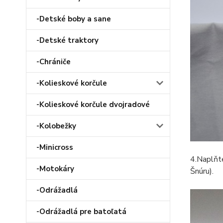
-Detské boby a sane
-Detské traktory
-Chrániče
-Kolieskové korčule
-Kolieskové korčule dvojradové
-Kolobežky
-Minicross
4.Naplňte 
-Motokáry
Šnúru).
-Odrážadlá
-Odrážadlá pre batoľatá