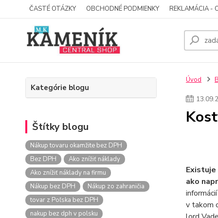
ČASTÉ OTÁZKY
OBCHODNÉ PODMIENKY
REKLAMÁCIA - 
Úvod
Kategórie blogu
13
.
09
.
Kost
Štítky blogu
Nákup tovaru okamžite bez DPH
Bez DPH
Ako znížiť náklady
Existuje
Ako znížiť náklady na firmu
ako napr
Nákup bez DPH
Nákup zo zahraničia
informáci
tovar z Poľska bez DPH
v takom o
nakup bez dph v polsku
lord Vade