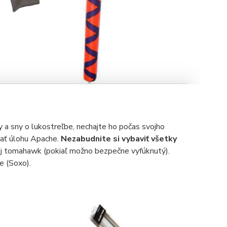
y a sny o lukostreľbe, nechajte ho počas svojho
rať úlohu Apache.
Nezabudnite si vybaviť všetky
 aj tomahawk (pokiaľ možno bezpečne vyfúknutý).
e (Soxo).