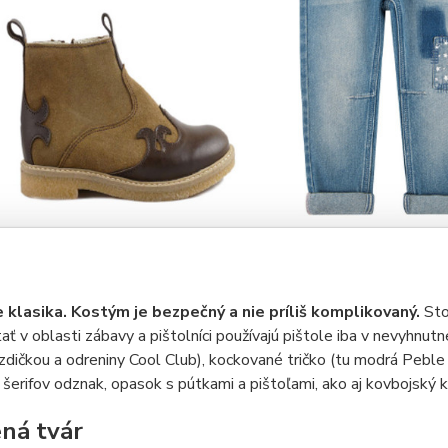
e klasika. Kostým je bezpečný a nie príliš komplikovaný.
Sto
ať v oblasti zábavy a pištolníci používajú pištole iba v nevyhnut
ezdičkou a odreniny Cool Club), kockované tričko (tu modrá Peble
 šerifov odznak, opasok s pútkami a pištoľami, ako aj kovbojský 
ná tvár