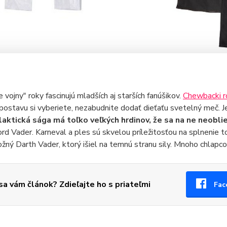
 vojny" roky fascinujú mladších aj starších fanúšikov.
Chewbacki r
 postavu si vyberiete, nezabudnite dodať dieťaťu svetelný meč. 
aktická sága má toľko veľkých hrdinov, že sa na ne neobli
ord Vader. Karneval a ples sú skvelou príležitosťou na splnenie 
žný Darth Vader, ktorý išiel na temnú stranu sily. Mnoho chlapcov
 sa vám článok? Zdieľajte ho s priateľmi
Fac