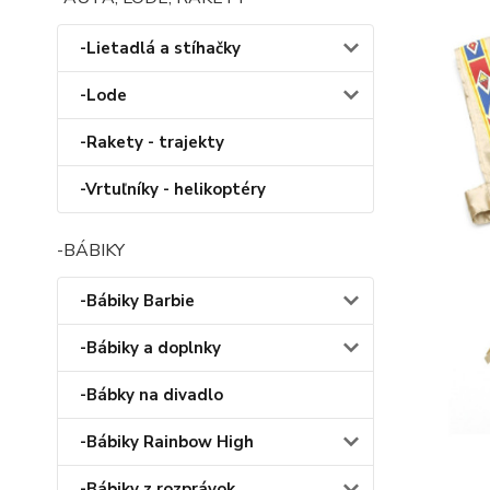
-Lietadlá a stíhačky
-Lode
-Rakety - trajekty
-Vrtuľníky - helikoptéry
-BÁBIKY
-Bábiky Barbie
-Bábiky a doplnky
-Bábky na divadlo
-Bábiky Rainbow High
-Bábiky z rozprávok