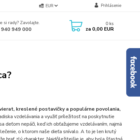
Prihlásenie
EUR
e si rady? Zavolajte.
0
ks
za
0,00 EUR
 940 949 000
ca?
zvierat, kreslené postavičky a populárne povolania,
iska vzdelávania a využiť príležitosť na poskytnutie
ac sa deťom nepáči, keď ich obťažujeme vzdelávaním, najmä
ečenie, o ktorom naše dieťa snívalo. A to je len krutý
 hrať zlý charakter. Najdôležitejšie je, aby bola šťastná.