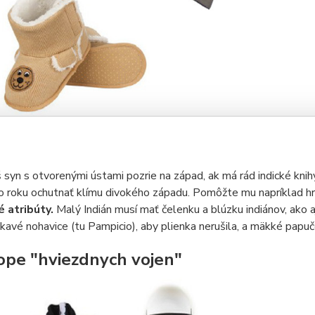
 syn s otvorenými ústami pozrie na západ, ak má rád indické knih
o roku ochutnať klímu divokého západu. Pomôžte mu napríklad h
 atribúty.
Malý Indián musí mať čelenku a blúzku indiánov, ako
vé nohavice (tu Pampicio), aby plienka nerušila, a mäkké papuč
ope "hviezdnych vojen"