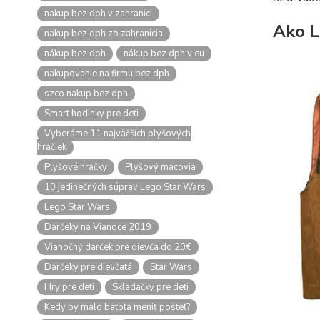
nakup bez dph v zahranici
Ako L
nakup bez dph zo zahranicia
nákup bez dph
nákup bez dph v eu
nakupovanie na firmu bez dph
szco nakup bez dph
Smart hodinky pre deti
Vyberáme 11 najväčších plyšových
hračiek
Plyšové hračky
Plyšový macovia
10 jedinečných súprav Lego Star Wars
Lego Star Wars
Darčeky na Vianoce 2019
Vianočný darček pre dievča do 20€
Darčeky pre dievčatá
Star Wars
Hry pre deti
Skladačky pre deti
Kedy by malo batoľa meniť posteľ?