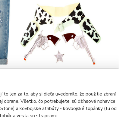
jí to len za to, aby si dieťa uvedomilo, že použitie zbraní
nej obrane. Všetko, čo potrebujete, sú džínsové nohavice
 Stone) a kovbojské atribúty - kovbojské topánky (tu od
klobúk a vesta so strapcami.