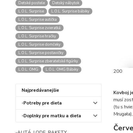
Detské postele
Detský nábytok
L.O.L. Surprise
L.O.L. Surprise bábiky
L.O.L. Surprise autíčka
L.O.L. Surprise zvieratká
L.O.L. Surprise hračky
L.O.L. Surprise domčeky
L.O.L. Surprise postavičky
L.O.L. Surprise zberateľské figúrky
L.O.L. OMG
L.O.L. OMG Bábiky
200
Najpredávanejšie
Kovboj j
musí zost
-Potreby pre dieťa
(tu s hvi
Mrugała),
-Doplnky pre matku a dieťa
Červe
-AUTÁ, LODE, RAKETY