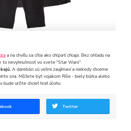
ola
a na chvíľu sa cítia ako chlpatí chlapi. Bez ohľadu na
Je to nevyhnutnosť vo svete "Star Wars".
ekajú.
A darebáci sú veľmi zaujímaví a niekedy chceme
tohto sna. Môžete byť vojakom Ríše - biely búrka alebo
 bude určite chcieť hrať úlohu
ebook
Twitter