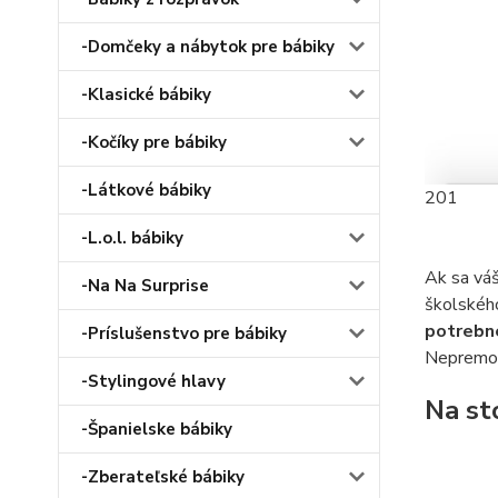
-Domčeky a nábytok pre bábiky
-Klasické bábiky
-Kočíky pre bábiky
-Látkové bábiky
201
-L.o.l. bábiky
Ak sa váš
-Na Na Surprise
školskéh
potrebné
-Príslušenstvo pre bábiky
Nepremoka
-Stylingové hlavy
Na st
-Španielske bábiky
-Zberateľské bábiky