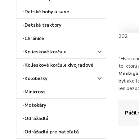
-Detské boby a sane
-Detské traktory
202
-Chrániče
-Kolieskové korčule
"Hviezdne
-Kolieskové korčule dvojradové
to, ktorú
Medzigal
-Kolobežky
byť ako l
len bezbo
-Minicross
-Motokáry
Páčil
-Odrážadlá
-Odrážadlá pre batoľatá