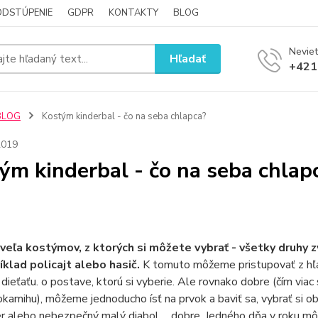
ODSTÚPENIE
GDPR
KONTAKTY
BLOG
Neviet
Hľadať
+421
BLOG
Kostým kinderbal - čo na seba chlapca?
2019
ým kinderbal - čo na seba chlap
 veľa kostýmov, z ktorých si môžete vybrať - všetky druhy 
íklad policajt alebo hasič.
K tomuto môžeme pristupovať z hľad
í dieťaťu. o postave, ktorú si vyberie. Ale rovnako dobre (čím vi
kamihu), môžeme jednoducho ísť na prvok a baviť sa, vybrať si obl
r alebo nebezpečný malý diabol ... dobre. Jedného dňa v roku môže