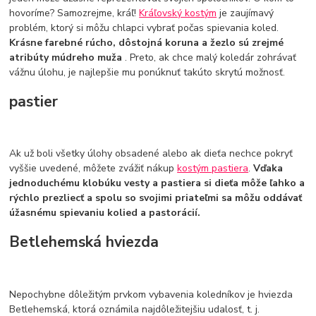
hovoríme? Samozrejme, kráľ!
Kráľovský kostým
je zaujímavý
problém, ktorý si môžu chlapci vybrať počas spievania koled.
Krásne farebné rúcho, dôstojná koruna a žezlo sú zrejmé
atribúty múdreho muža
. Preto, ak chce malý koledár zohrávať
vážnu úlohu, je najlepšie mu ponúknuť takúto skrytú možnosť.
pastier
Ak už boli všetky úlohy obsadené alebo ak dieťa nechce pokryť
vyššie uvedené, môžete zvážiť nákup
kostým pastiera
.
Vďaka
jednoduchému klobúku vesty a pastiera si dieťa môže ľahko a
rýchlo prezliecť a spolu so svojimi priateľmi sa môžu oddávať
úžasnému spievaniu kolied a pastorácií.
Betlehemská hviezda
Nepochybne dôležitým prvkom vybavenia koledníkov je hviezda
Betlehemská, ktorá oznámila najdôležitejšiu udalosť, t. j.