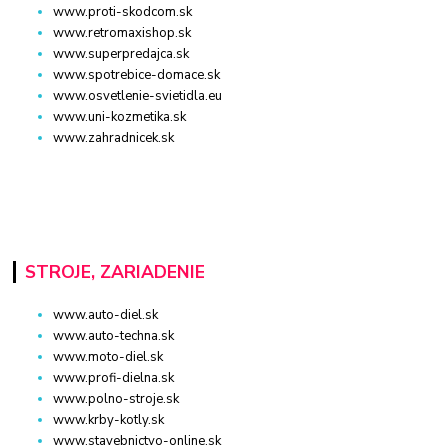
www.proti-skodcom.sk
www.retromaxishop.sk
www.superpredajca.sk
www.spotrebice-domace.sk
www.osvetlenie-svietidla.eu
www.uni-kozmetika.sk
www.zahradnicek.sk
STROJE, ZARIADENIE
www.auto-diel.sk
www.auto-techna.sk
www.moto-diel.sk
www.profi-dielna.sk
www.polno-stroje.sk
www.krby-kotly.sk
www.stavebnictvo-online.sk