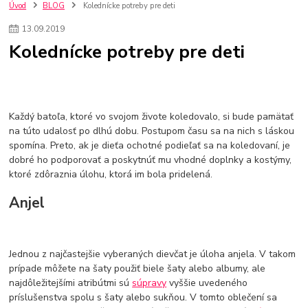
szco nakup bez dph
Smart hodinky pre deti
Úvod
BLOG
Kolednícke potreby pre deti
Vyberáme 11 najväčších plyšových hračiek
Plyšové hračky
13
.
09
.
2019
Plyšový macovia
10 jedinečných súprav Lego Star Wars
Kolednícke potreby pre deti
Lego Star Wars
Darčeky na Vianoce 2019
Vianočný darček pre dievča do 20€
Darčeky pre dievčatá
Star Wars
Hry pre deti
Skladačky pre deti
Kedy by malo batoľa meniť posteľ?
Detské postele
Detský nábytok
L.O.L. Surprise
Každý batoľa, ktoré vo svojom živote koledovalo, si bude pamätať
L.O.L. Surprise bábiky
L.O.L. Surprise autíčka
na túto udalosť po dlhú dobu. Postupom času sa na nich s láskou
L.O.L. Surprise zvieratká
L.O.L. Surprise hračky
spomína. Preto, ak je dieťa ochotné podieľať sa na koledovaní, je
L.O.L. Surprise domčeky
L.O.L. Surprise postavičky
dobré ho podporovať a poskytnúť mu vhodné doplnky a kostýmy,
L.O.L. Surprise zberateľské figúrky
L.O.L. OMG
L.O.L. OMG Bábiky
ktoré zdôraznia úlohu, ktorá im bola pridelená.
Anjel
Jednou z najčastejšie vyberaných dievčat je úloha anjela. V takom
prípade môžete na šaty použiť biele šaty alebo albumy, ale
najdôležitejšími atribútmi sú
súpravy
vyššie uvedeného
príslušenstva spolu s šaty alebo sukňou. V tomto oblečení sa