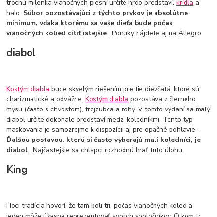
trochu milenka vianočných piesní určite hrdo predstaví.
krídla
a
halo.
Súbor pozostávajúci z týchto prvkov je absolútne
minimum, vďaka ktorému sa vaše dieťa bude počas
vianočných kolied cítiť istejšie
. Ponuky nájdete aj na Allegro
diabol
Kostým diabla
bude skvelým riešením pre tie dievčatá, ktoré sú
charizmatické a odvážne.
Kostým diabla
pozostáva z čierneho
mysu (často s chvostom), trojzubca a rohy. V tomto vydaní sa malý
diabol určite dokonale predstaví medzi koledníkmi. Tento typ
maskovania je samozrejme k dispozícii aj pre opačné pohlavie -
Ďalšou postavou, ktorú si často vyberajú malí koledníci, je
diabol
. Najčastejšie sa chlapci rozhodnú hrať túto úlohu.
King
Hoci tradícia hovorí, že tam boli tri, počas vianočných koled a
jeden môže úžasne reprezentovať svojich spoločníkov. O kom to