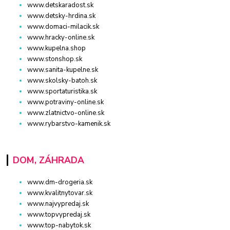
www.detskaradost.sk
www.detsky-hrdina.sk
www.domaci-milacik.sk
www.hracky-online.sk
www.kupelna.shop
www.stonshop.sk
www.sanita-kupelne.sk
www.skolsky-batoh.sk
www.sportaturistika.sk
www.potraviny-online.sk
www.zlatnictvo-online.sk
www.rybarstvo-kamenik.sk
DOM, ZÁHRADA
www.dm-drogeria.sk
www.kvalitnytovar.sk
www.najvypredaj.sk
www.topvypredaj.sk
www.top-nabytok.sk