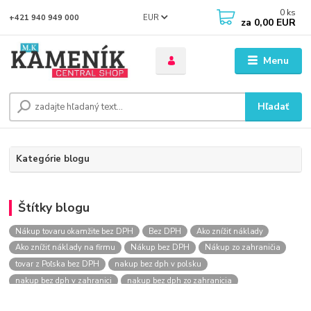
0
ks
EUR
+421 940 949 000
za
0,00 EUR
Menu
Hľadať
Kategórie blogu
Štítky blogu
Nákup tovaru okamžite bez DPH
Bez DPH
Ako znížiť náklady
Ako znížiť náklady na firmu
Nákup bez DPH
Nákup zo zahraničia
tovar z Poľska bez DPH
nakup bez dph v polsku
nakup bez dph v zahranici
nakup bez dph zo zahranicia
nákup bez dph
nákup bez dph v eu
nakupovanie na firmu bez dph