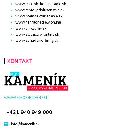
www.maxiobchod-naradie.sk
www.moto-prislusenstvo.sk
www.firemne-zariadenie.sk
www.nahradnediely.online
www.uni-zdrav.sk
www.zlatnictvo-online.sk
www.zariadenie-firmy.sk
KONTAKT
WWW.MAXIOBCHOD.SK
+421 940 949 000
info@kamenik.sk