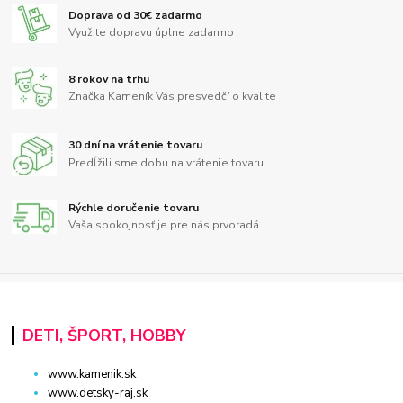
Doprava od 30€ zadarmo
Využite dopravu úplne zadarmo
8 rokov na trhu
Značka Kameník Vás presvedčí o kvalite
30 dní na vrátenie tovaru
Predĺžili sme dobu na vrátenie tovaru
Rýchle doručenie tovaru
Vaša spokojnosť je pre nás prvoradá
DETI, ŠPORT, HOBBY
www.kamenik.sk
www.detsky-raj.sk