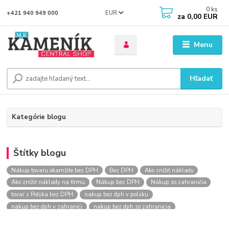
0
ks
EUR
+421 940 949 000
za
0,00 EUR
Menu
Hľadať
Kategórie blogu
Štítky blogu
Nákup tovaru okamžite bez DPH
Bez DPH
Ako znížiť náklady
Ako znížiť náklady na firmu
Nákup bez DPH
Nákup zo zahraničia
tovar z Poľska bez DPH
nakup bez dph v polsku
nakup bez dph v zahranici
nakup bez dph zo zahranicia
nákup bez dph
nákup bez dph v eu
nakupovanie na firmu bez dph