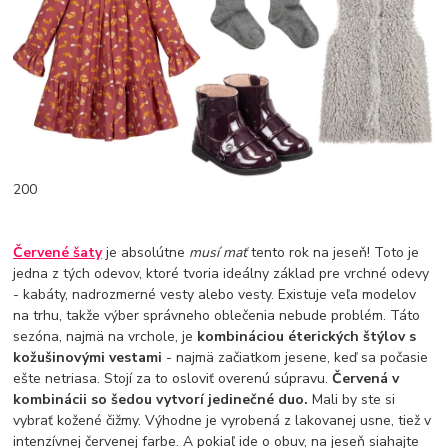
200
Červené šaty
je absolútne
musí mať
tento rok na jeseň! Toto je
jedna z tých odevov, ktoré tvoria ideálny základ pre vrchné odevy
- kabáty, nadrozmerné vesty alebo vesty. Existuje veľa modelov
na trhu, takže výber správneho oblečenia nebude problém. Táto
sezóna, najmä na vrchole, je
kombináciou éterických štýlov s
kožušinovými vestami
- najmä začiatkom jesene, keď sa počasie
ešte netriasa. Stojí za to osloviť overenú súpravu.
Červená v
kombinácii so šedou vytvorí jedinečné duo.
Mali by ste si
vybrať kožené čižmy. Výhodne je vyrobená z lakovanej usne, tiež v
intenzívnej červenej farbe. A pokiaľ ide o obuv, na jeseň siahajte