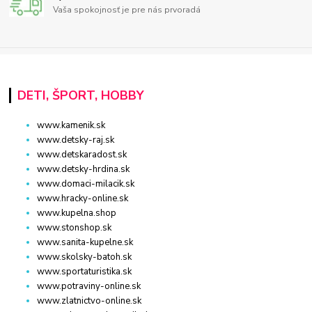
Vaša spokojnosť je pre nás prvoradá
DETI, ŠPORT, HOBBY
www.kamenik.sk
www.detsky-raj.sk
www.detskaradost.sk
www.detsky-hrdina.sk
www.domaci-milacik.sk
www.hracky-online.sk
www.kupelna.shop
www.stonshop.sk
www.sanita-kupelne.sk
www.skolsky-batoh.sk
www.sportaturistika.sk
www.potraviny-online.sk
www.zlatnictvo-online.sk