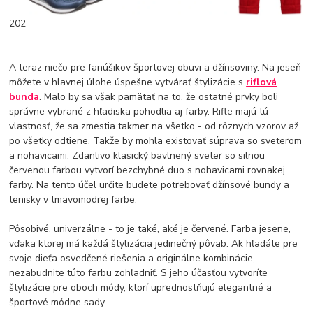
202
A teraz niečo pre fanúšikov športovej obuvi a džínsoviny. Na jeseň
môžete v hlavnej úlohe úspešne vytvárať štylizácie s
riflová
bunda
. Malo by sa však pamätať na to, že ostatné prvky boli
správne vybrané z hľadiska pohodlia aj farby. Rifle majú tú
vlastnosť, že sa zmestia takmer na všetko - od rôznych vzorov až
po všetky odtiene. Takže by mohla existovať súprava so sveterom
a nohavicami. Zdanlivo klasický bavlnený sveter so silnou
červenou farbou vytvorí bezchybné duo s nohavicami rovnakej
farby. Na tento účel určite budete potrebovať džínsové bundy a
tenisky v tmavomodrej farbe.
Pôsobivé, univerzálne - to je také, aké je červené. Farba jesene,
vďaka ktorej má každá štylizácia jedinečný pôvab. Ak hľadáte pre
svoje dieťa osvedčené riešenia a originálne kombinácie,
nezabudnite túto farbu zohľadniť. S jeho účasťou vytvoríte
štylizácie pre oboch módy, ktorí uprednostňujú elegantné a
športové módne sady.