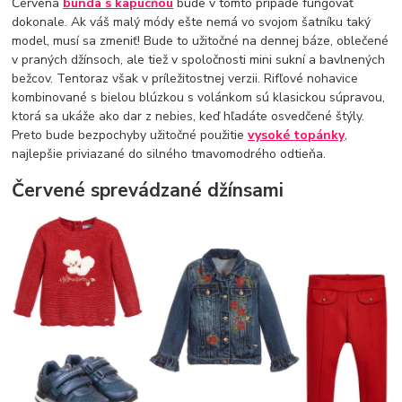
Červená
bunda s kapucňou
bude v tomto prípade fungovať
dokonale. Ak váš malý módy ešte nemá vo svojom šatníku taký
model, musí sa zmeniť! Bude to užitočné na dennej báze, oblečené
v praných džínsoch, ale tiež v spoločnosti mini sukní a bavlnených
bežcov. Tentoraz však v príležitostnej verzii. Rifľové nohavice
kombinované s bielou blúzkou s volánkom sú klasickou súpravou,
ktorá sa ukáže ako dar z nebies, keď hľadáte osvedčené štýly.
Preto bude bezpochyby užitočné použitie
vysoké topánky
,
najlepšie priviazané do silného tmavomodrého odtieňa.
Červené sprevádzané džínsami