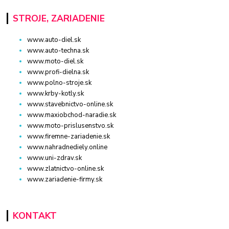
STROJE, ZARIADENIE
www.auto-diel.sk
www.auto-techna.sk
www.moto-diel.sk
www.profi-dielna.sk
www.polno-stroje.sk
www.krby-kotly.sk
www.stavebnictvo-online.sk
www.maxiobchod-naradie.sk
www.moto-prislusenstvo.sk
www.firemne-zariadenie.sk
www.nahradnediely.online
www.uni-zdrav.sk
www.zlatnictvo-online.sk
www.zariadenie-firmy.sk
KONTAKT