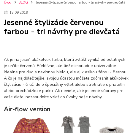
szco nakup bez dph
Smart hodinky pre deti
Úvod
BLOG
Jesenné štylizácie červenou farbou - tri návrhy pre dievčatá
Vyberáme 11 najväčších plyšových hračiek
Plyšové hračky
13
.
09
.
2019
Plyšový macovia
10 jedinečných súprav Lego Star Wars
Jesenné štylizácie červenou
Lego Star Wars
Darčeky na Vianoce 2019
farbou - tri návrhy pre dievčatá
Vianočný darček pre dievča do 20€
Darčeky pre dievčatá
Star Wars
Hry pre deti
Skladačky pre deti
Kedy by malo batoľa meniť posteľ?
Detské postele
Detský nábytok
L.O.L. Surprise
L.O.L. Surprise bábiky
L.O.L. Surprise autíčka
L.O.L. Surprise zvieratká
L.O.L. Surprise hračky
Ak je na jeseň akákoľvek farba, ktorá zvlášť vyniká od ostatných -
L.O.L. Surprise domčeky
L.O.L. Surprise postavičky
je určite červená. Efektívne, ale tiež mimoriadne univerzálne.
Ideálne pre duo s nevinnou bielou, ale aj klasikou žánru - čiernou.
L.O.L. Surprise zberateľské figúrky
L.O.L. OMG
L.O.L. OMG Bábiky
A čo je najdôležitejšie, svojou účasťou môžete zdôrazniť akúkoľvek
štylizáciu - či už ide o špeciálny výlet alebo stretnutie s priateľmi
alebo prechádzku v parku. Ak neviete, aké jesenné súpravy pre
vaše dieťa, nezabudnite vziať do úvahy naše návrhy.
Air-flow version