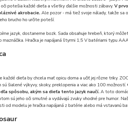
oči potešia každé dieťa a všetky ďalšie možnosti zábavy.
V prvo
bláznivé akrobacie.
Ale pozor - má tiež svoje nálady, takže sa o
eho brucho ho určite poteší.
íme jazyk, dostaneme bozk. Sada obsahuje hrebeň, ktorý môžete
maznáčika. Hračka je napájaná štyrmi 1,5 V batériami typu AAA
ca
e každé dieťa by chcela mať opicu doma a učiť jej rôzne triky. ZO
sú šialené výkyvy, skoky, preklopenia a viac ako 100 možností.
dľa spôsobu, akým sa dieťa tento jazyk naučí.
A toto domáce
tom sú jeho oči smutné a vydávajú zvuky vhodné pre humor. Našou 
sti od modelu je hračka napájaná z batérie alebo má vstavanú ba
nosaur