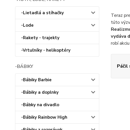
-Lietadlá a stíhačky
Teraz pre
túto výzv
-Lode
Realizmu
vydáva d
-Rakety - trajekty
robí akci
-Vrtuľníky - helikoptéry
Páčil
-BÁBIKY
-Bábiky Barbie
-Bábiky a doplnky
-Bábky na divadlo
-Bábiky Rainbow High
-Bábiky z rozprávok