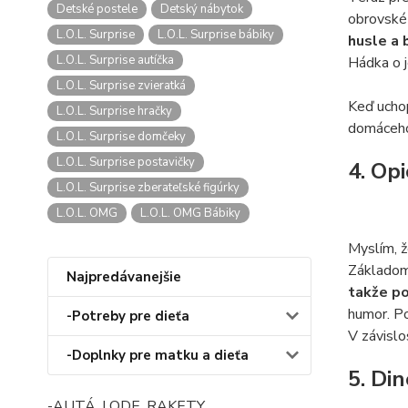
Detské postele
Detský nábytok
obrovské 
L.O.L. Surprise
L.O.L. Surprise bábiky
husle a 
L.O.L. Surprise autíčka
Hádka o j
L.O.L. Surprise zvieratká
Keď uchop
L.O.L. Surprise hračky
domáceho 
L.O.L. Surprise domčeky
L.O.L. Surprise postavičky
4. Opi
L.O.L. Surprise zberateľské figúrky
L.O.L. OMG
L.O.L. OMG Bábiky
Myslím, ž
Základom 
Najpredávanejšie
takže po
humor. Po
-Potreby pre dieťa
V závislo
-Doplnky pre matku a dieťa
5. Di
-AUTÁ, LODE, RAKETY