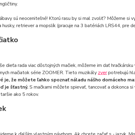
gličtiny.
bavy sú neoceniteľné! Ktorú rasu by si mal zvoliť? Môžeme si vy
a husky, retriever a mopslík (pracuje na 3 batériách LRS44, pre de
čiatko
e dieťa rada viac dôstojných mačiek, môžeme im dať hračkársku 
ívnych mačiatok série ZOOMER. Tieto muzikály
zver
potrebujú hla
é je, že môžete ľahko spoznať náladu nášho domáceho maz
eď je šťastný.
S mačkami môžete spievať, tancovať a dokonca si v
staršie ako 5 rokov.
ek
jdeme k ďalším vlastným návrhom. Ak chcete začať s - jazyk. Mod