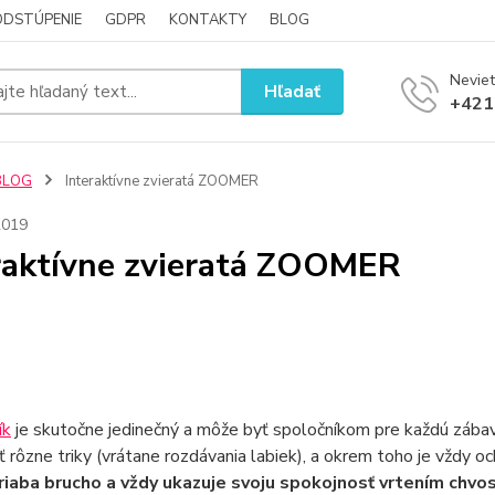
ODSTÚPENIE
GDPR
KONTAKTY
BLOG
Neviet
Hľadať
+421
BLOG
Interaktívne zvieratá ZOOMER
2019
raktívne zvieratá ZOOMER
ík
je skutočne jedinečný a môže byť spoločníkom pre každú zábavu
 rôzne triky (vrátane rozdávania labiek), a okrem toho je vždy
iaba brucho a vždy ukazuje svoju spokojnosť vrtením chvo