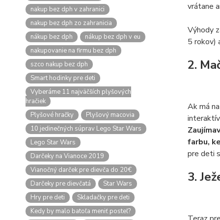
vrátane an
nakup bez dph v zahranici
nakup bez dph zo zahranicia
Výhody zá
nákup bez dph
nákup bez dph v eu
5 rokov) 
nakupovanie na firmu bez dph
2. Ma
szco nakup bez dph
Smart hodinky pre deti
Vyberáme 11 najväčších plyšových
hračiek
Ak má naš
Plyšové hračky
Plyšový macovia
interakt
10 jedinečných súprav Lego Star Wars
Zaujímav
farbu, k
Lego Star Wars
pre deti 
Darčeky na Vianoce 2019
Vianočný darček pre dievča do 20€
3. Jež
Darčeky pre dievčatá
Star Wars
Hry pre deti
Skladačky pre deti
Kedy by malo batoľa meniť posteľ?
Teraz pre