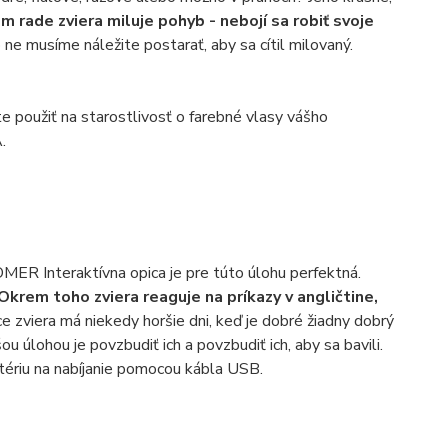
m rade zviera miluje pohyb - nebojí sa robiť svoje
 ne musíme náležite postarať, aby sa cítil milovaný.
 použiť na starostlivosť o farebné vlasy vášho
.
OMER Interaktívna opica je pre túto úlohu perfektná.
Okrem toho zviera reaguje na príkazy v angličtine,
 zviera má niekedy horšie dni, keď je dobré žiadny dobrý
úlohou je povzbudiť ich a povzbudiť ich, aby sa bavili.
tériu na nabíjanie pomocou kábla USB.