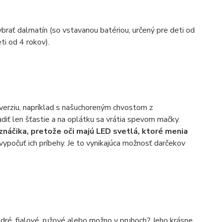
brať dalmatín (so vstavanou batériou, určený pre deti od
ti od 4 rokov).
verziu, napríklad s našuchoreným chvostom z
diť len šťastie a na oplátku sa vrátia spevom mačky.
náčika, pretože oči majú LED svetlá, ktoré menia
ypočuť ich príbehy. Je to vynikajúca možnosť darčekov
ré, fialové, ružové alebo možno v pruhoch? Jeho krásne,