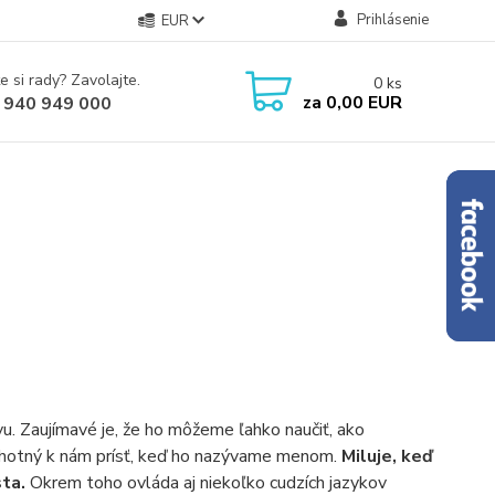
Prihlásenie
EUR
e si rady? Zavolajte.
0
ks
za
0,00 EUR
 940 949 000
. Zaujímavé je, že ho môžeme ľahko naučiť, ako
 ochotný k nám prísť, keď ho nazývame menom.
Miluje, keď
sta.
Okrem toho ovláda aj niekoľko cudzích jazykov