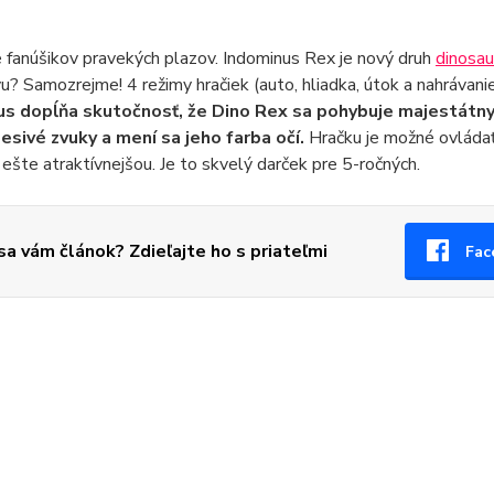
 fanúšikov pravekých plazov. Indominus Rex je nový druh
dinosau
u? Samozrejme! 4 režimy hračiek (auto, hliadka, útok a nahrávanie)
s dopĺňa skutočnosť, že Dino Rex sa pohybuje majestátn
esivé zvuky a mení sa jeho farba očí.
Hračku je možné ovláda
u ešte atraktívnejšou. Je to skvelý darček pre 5-ročných.
 sa vám článok? Zdieľajte ho s priateľmi
Fac