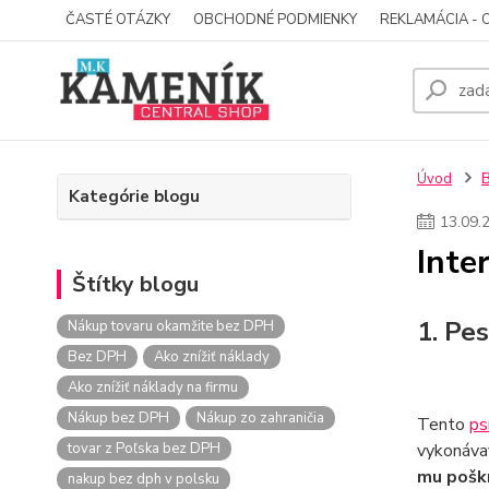
ČASTÉ OTÁZKY
OBCHODNÉ PODMIENKY
REKLAMÁCIA - 
Úvod
Kategórie blogu
13
.
09
.
Inte
Štítky blogu
1. Pes
Nákup tovaru okamžite bez DPH
Bez DPH
Ako znížiť náklady
Ako znížiť náklady na firmu
Nákup bez DPH
Nákup zo zahraničia
Tento
ps
tovar z Poľska bez DPH
vykonávať
mu poškr
nakup bez dph v polsku