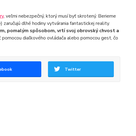
ry
, veľmi nebezpečný, ktorý musí byť skrotený. Berieme
 zaručujú dlhé hodiny vytvárania fantastickej reality.
ym, pomalým spôsobom, vrtí svoj obrovský chvost a
ť pomocou diaľkového ovládača alebo pomocou gest, čo
ebook
Twitter