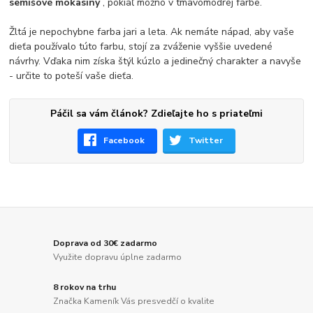
semišové mokasíny
, pokiaľ možno v tmavomodrej farbe.
Žltá je nepochybne farba jari a leta. Ak nemáte nápad, aby vaše
dieťa používalo túto farbu, stojí za zváženie vyššie uvedené
návrhy. Vďaka nim získa štýl kúzlo a jedinečný charakter a navyše
- určite to poteší vaše dieťa.
Páčil sa vám článok? Zdieľajte ho s priateľmi
Facebook
Twitter
Doprava od 30€ zadarmo
Využite dopravu úplne zadarmo
8 rokov na trhu
Značka Kameník Vás presvedčí o kvalite