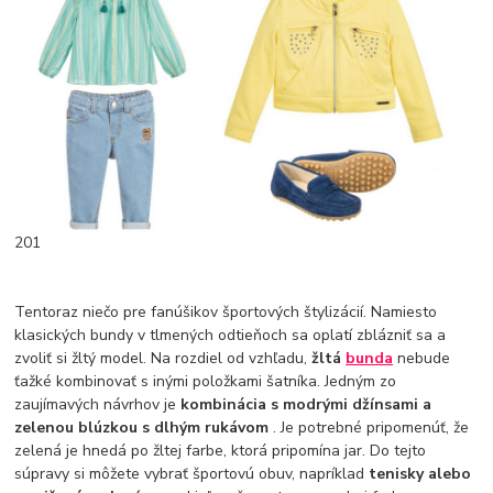
201
Tentoraz niečo pre fanúšikov športových štylizácií. Namiesto
klasických bundy v tlmených odtieňoch sa oplatí zblázniť sa a
zvoliť si žltý model. Na rozdiel od vzhľadu,
žltá
bunda
nebude
ťažké kombinovať s inými položkami šatníka. Jedným zo
zaujímavých návrhov je
kombinácia s modrými džínsami a
zelenou blúzkou s dlhým rukávom
. Je potrebné pripomenúť, že
zelená je hnedá po žltej farbe, ktorá pripomína jar. Do tejto
súpravy si môžete vybrať športovú obuv, napríklad
tenisky alebo