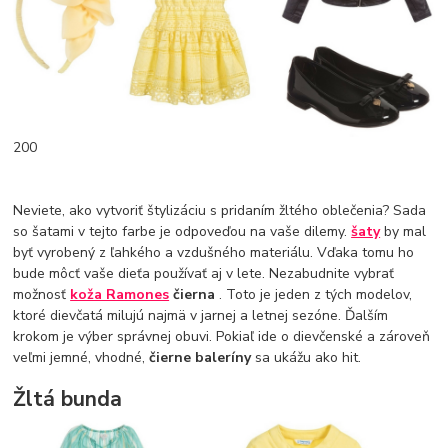
200
Neviete, ako vytvoriť štylizáciu s pridaním žltého oblečenia? Sada
so šatami v tejto farbe je odpoveďou na vaše dilemy.
šaty
by mal
byť vyrobený z ľahkého a vzdušného materiálu. Vďaka tomu ho
bude môcť vaše dieťa používať aj v lete. Nezabudnite vybrať
možnosť
koža Ramones
čierna
. Toto je jeden z tých modelov,
ktoré dievčatá milujú najmä v jarnej a letnej sezóne. Ďalším
krokom je výber správnej obuvi. Pokiaľ ide o dievčenské a zároveň
veľmi jemné, vhodné,
čierne baleríny
sa ukážu ako hit.
Žltá bunda