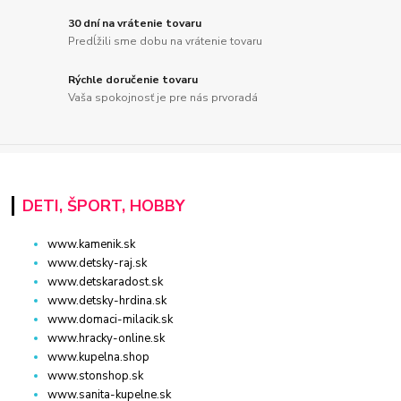
30 dní na vrátenie tovaru
Predĺžili sme dobu na vrátenie tovaru
Rýchle doručenie tovaru
Vaša spokojnosť je pre nás prvoradá
DETI, ŠPORT, HOBBY
www.kamenik.sk
www.detsky-raj.sk
www.detskaradost.sk
www.detsky-hrdina.sk
www.domaci-milacik.sk
www.hracky-online.sk
www.kupelna.shop
www.stonshop.sk
www.sanita-kupelne.sk