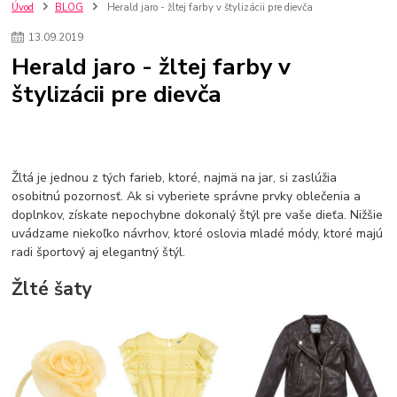
szco nakup bez dph
Smart hodinky pre deti
Úvod
BLOG
Herald jaro - žltej farby v štylizácii pre dievča
Vyberáme 11 najväčších plyšových hračiek
Plyšové hračky
13
.
09
.
2019
Plyšový macovia
10 jedinečných súprav Lego Star Wars
Herald jaro - žltej farby v
Lego Star Wars
Darčeky na Vianoce 2019
štylizácii pre dievča
Vianočný darček pre dievča do 20€
Darčeky pre dievčatá
Star Wars
Hry pre deti
Skladačky pre deti
Kedy by malo batoľa meniť posteľ?
Detské postele
Detský nábytok
L.O.L. Surprise
L.O.L. Surprise bábiky
L.O.L. Surprise autíčka
L.O.L. Surprise zvieratká
L.O.L. Surprise hračky
Žltá je jednou z tých farieb, ktoré, najmä na jar, si zaslúžia
L.O.L. Surprise domčeky
L.O.L. Surprise postavičky
osobitnú pozornosť. Ak si vyberiete správne prvky oblečenia a
doplnkov, získate nepochybne dokonalý štýl pre vaše dieťa. Nižšie
L.O.L. Surprise zberateľské figúrky
L.O.L. OMG
L.O.L. OMG Bábiky
uvádzame niekoľko návrhov, ktoré oslovia mladé módy, ktoré majú
radi športový aj elegantný štýl.
Žlté šaty