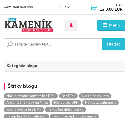
0
ks
EUR
+421 940 949 000
za
0,00 EUR
Menu
Hľadať
Kategórie blogu
Štítky blogu
Nákup tovaru okamžite bez DPH
Bez DPH
Ako znížiť náklady
Ako znížiť náklady na firmu
Nákup bez DPH
Nákup zo zahraničia
tovar z Poľska bez DPH
nakup bez dph v polsku
nakup bez dph v zahranici
nakup bez dph zo zahranicia
nákup bez dph
nákup bez dph v eu
nakupovanie na firmu bez dph