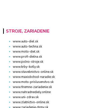
STROJE, ZARIADENIE
www.auto-diel.sk
www.auto-techna.sk
www.moto-diel.sk
www.profi-dielna.sk
www.polno-stroje.sk
www.krby-kotly.sk
www.stavebnictvo-online.sk
www.maxiobchod-naradie.sk
www.moto-prislusenstvo.sk
www.firemne-zariadenie.sk
www.nahradnediely.online
www.uni-zdrav.sk
www.zlatnictvo-online.sk
www.zariadenie-firmy.sk