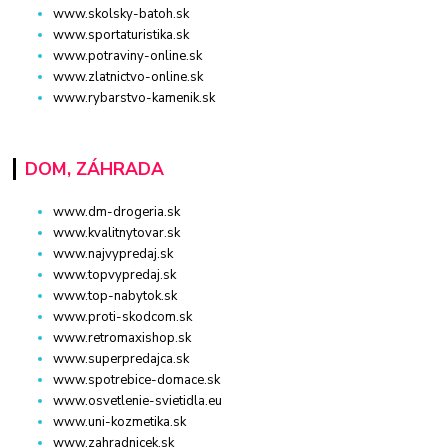
www.skolsky-batoh.sk
www.sportaturistika.sk
www.potraviny-online.sk
www.zlatnictvo-online.sk
www.rybarstvo-kamenik.sk
DOM, ZÁHRADA
www.dm-drogeria.sk
www.kvalitnytovar.sk
www.najvypredaj.sk
www.topvypredaj.sk
www.top-nabytok.sk
www.proti-skodcom.sk
www.retromaxishop.sk
www.superpredajca.sk
www.spotrebice-domace.sk
www.osvetlenie-svietidla.eu
www.uni-kozmetika.sk
www.zahradnicek.sk