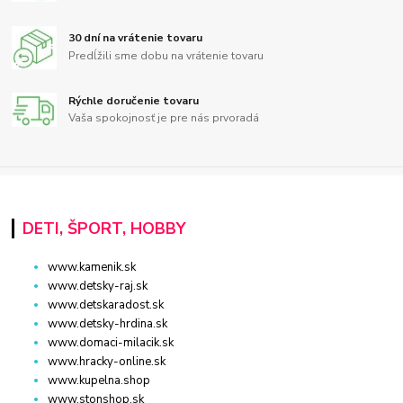
30 dní na vrátenie tovaru
Predĺžili sme dobu na vrátenie tovaru
Rýchle doručenie tovaru
Vaša spokojnosť je pre nás prvoradá
DETI, ŠPORT, HOBBY
www.kamenik.sk
www.detsky-raj.sk
www.detskaradost.sk
www.detsky-hrdina.sk
www.domaci-milacik.sk
www.hracky-online.sk
www.kupelna.shop
www.stonshop.sk