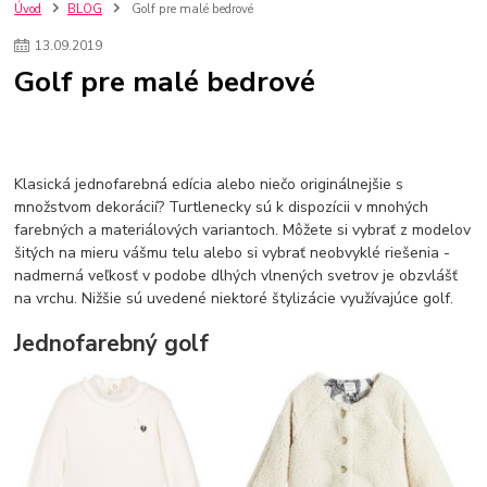
szco nakup bez dph
Smart hodinky pre deti
Úvod
BLOG
Golf pre malé bedrové
Vyberáme 11 najväčších plyšových hračiek
Plyšové hračky
13
.
09
.
2019
Plyšový macovia
10 jedinečných súprav Lego Star Wars
Golf pre malé bedrové
Lego Star Wars
Darčeky na Vianoce 2019
Vianočný darček pre dievča do 20€
Darčeky pre dievčatá
Star Wars
Hry pre deti
Skladačky pre deti
Kedy by malo batoľa meniť posteľ?
Detské postele
Detský nábytok
L.O.L. Surprise
Klasická jednofarebná edícia alebo niečo originálnejšie s
L.O.L. Surprise bábiky
L.O.L. Surprise autíčka
množstvom dekorácií? Turtlenecky sú k dispozícii v mnohých
L.O.L. Surprise zvieratká
L.O.L. Surprise hračky
farebných a materiálových variantoch. Môžete si vybrať z modelov
L.O.L. Surprise domčeky
L.O.L. Surprise postavičky
šitých na mieru vášmu telu alebo si vybrať neobvyklé riešenia -
L.O.L. Surprise zberateľské figúrky
L.O.L. OMG
L.O.L. OMG Bábiky
nadmerná veľkosť v podobe dlhých vlnených svetrov je obzvlášť
na vrchu. Nižšie sú uvedené niektoré štylizácie využívajúce golf.
Jednofarebný golf