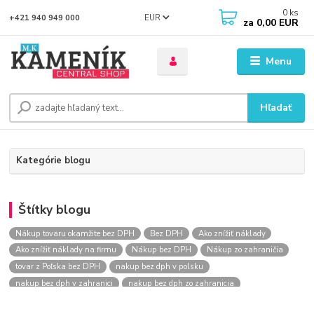
0
ks
EUR
+421 940 949 000
za
0,00 EUR
Menu
Hľadať
Kategórie blogu
Štítky blogu
Nákup tovaru okamžite bez DPH
Bez DPH
Ako znížiť náklady
Ako znížiť náklady na firmu
Nákup bez DPH
Nákup zo zahraničia
tovar z Poľska bez DPH
nakup bez dph v polsku
nakup bez dph v zahranici
nakup bez dph zo zahranicia
nákup bez dph
nákup bez dph v eu
nakupovanie na firmu bez dph