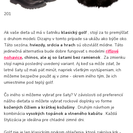
201
Ak vaše dieťa už má v šatníku
klasický golf
, stojí za to premýšľať
o druhom modeli. Dizajny v tomto prípade sa ukážu ako býčie oko.
Táto sezóna,
hviezdy, srdcia a hrach
sú obzvlášť módne. Táto
jedinečná alternatíva bude dobre fungovať s modelmi
rifľové
nohavice
, chinos, ale aj so šatami bez ramienok
. Za zmienku
stojí najmä posledný uvedený variant. Aj keď sa môže zdať, že
letné šaty už mali päť minút, napriek všetkým vystúpeniam, ich
môžeme bezpečne použiť aj v zime - okrem iného tým, že ich
umiestnime pod teplý golf.
Čo iného si môžeme vybrať pre šaty? V závislosti od preferencií
nášho dieťaťa si môžete vybrať rockové doplnky vo forme
kožených čižiem a krátkej kožušiny
. Druhým návrhom je
kombinácia
vysokých topánok a vlneného kabátu
. Každá
štylizácia je ideálna pre chladné zimné dni.
Golf nie je len klasickým prvkom oblečenia, ktoré zakrýva krk -