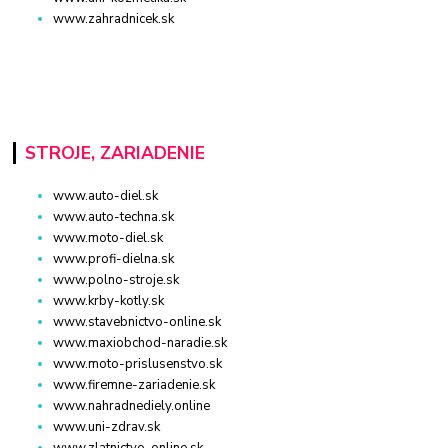
www.zahradnicek.sk
STROJE, ZARIADENIE
www.auto-diel.sk
www.auto-techna.sk
www.moto-diel.sk
www.profi-dielna.sk
www.polno-stroje.sk
www.krby-kotly.sk
www.stavebnictvo-online.sk
www.maxiobchod-naradie.sk
www.moto-prislusenstvo.sk
www.firemne-zariadenie.sk
www.nahradnediely.online
www.uni-zdrav.sk
www.zlatnictvo-online.sk