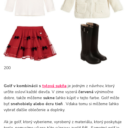
200
Golf v kombinácii s
tylová sukňa
je jedným z návrhov, ktorý
určite osloví každé dievča. V zime vyzerá
červená
výnimočne
dobre, takže môžeme
sukne
ľahko kúpiť v tejto farbe. Golf môže
byť
snehobiely alebo écru tieň
. Vďaka tomu si môžeme ľahko
vybrať ďalšie oblečenie a doplnky.
Ak je golf, ktorý vyberieme, vyrobený z materiálu, ktorý poskytuje
teplo, nemusíme už pre túto súpravu zvoliť
šál
. Samotný golf je