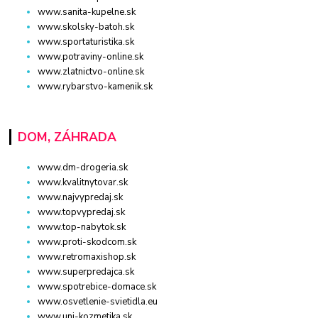
www.sanita-kupelne.sk
www.skolsky-batoh.sk
www.sportaturistika.sk
www.potraviny-online.sk
www.zlatnictvo-online.sk
www.rybarstvo-kamenik.sk
DOM, ZÁHRADA
www.dm-drogeria.sk
www.kvalitnytovar.sk
www.najvypredaj.sk
www.topvypredaj.sk
www.top-nabytok.sk
www.proti-skodcom.sk
www.retromaxishop.sk
www.superpredajca.sk
www.spotrebice-domace.sk
www.osvetlenie-svietidla.eu
www.uni-kozmetika.sk