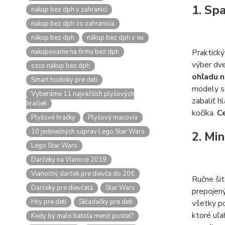
1. Sp
nakup bez dph v zahranici
nakup bez dph zo zahranicia
nákup bez dph
nákup bez dph v eu
nakupovanie na firmu bez dph
Praktick
výber dve
szco nakup bez dph
ohľadu n
Smart hodinky pre deti
modely s 
Vyberáme 11 najväčších plyšových
zabaliť h
hračiek
kočíka.
C
Plyšové hračky
Plyšový macovia
10 jedinečných súprav Lego Star Wars
2. Mi
Lego Star Wars
Darčeky na Vianoce 2019
Vianočný darček pre dievča do 20€
Ručne šit
Darčeky pre dievčatá
Star Wars
prepojený
Hry pre deti
Skladačky pre deti
všetky p
ktoré uľa
Kedy by malo batoľa meniť posteľ?