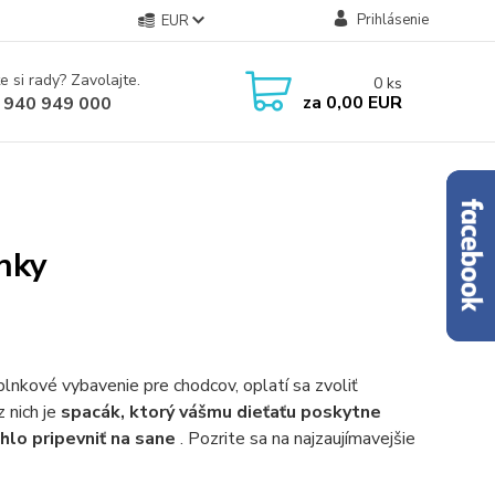
Prihlásenie
EUR
e si rady? Zavolajte.
0
ks
za
0,00 EUR
 940 949 000
ánky
nkové vybavenie pre chodcov, oplatí sa zvoliť
 nich je
spacák, ktorý vášmu dieťaťu poskytne
hlo pripevniť na sane
. Pozrite sa na najzaujímavejšie