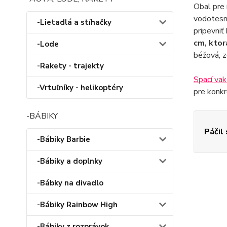
Obal pre 
vodotesný
-Lietadlá a stíhačky
pripevniť
cm, ktor
-Lode
béžová, z
-Rakety - trajekty
Spací vak
-Vrtuľníky - helikoptéry
pre konkr
-BÁBIKY
Páčil
-Bábiky Barbie
-Bábiky a doplnky
-Bábky na divadlo
-Bábiky Rainbow High
-Bábiky z rozprávok