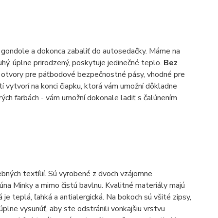
ch, gondole a dokonca zabaliť do autosedačky. Máme na
ruhý, úplne prirodzený, poskytuje jedinečné teplo.
Bez
ú otvory pre päťbodové bezpečnostné pásy, vhodné pre
tí vytvorí na konci čiapku, ktorá vám umožní dôkladne
cerých farbách - vám umožní dokonale ladiť s čalúnením
ebných textílií. Sú vyrobené z dvoch vzájomne
á rúna Minky a mimo čistú bavlnu. Kvalitné materiály majú
 je teplá, ľahká a antialergická. Na bokoch sú všité zipsy,
úplne vysunúť, aby ste odstránili vonkajšiu vrstvu