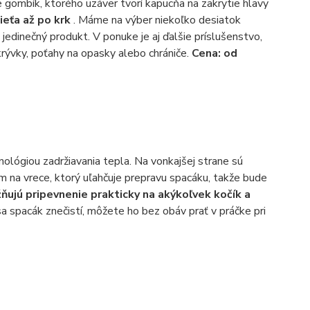
ne gombík, ktorého uzáver tvorí kapucňa na zakrytie hlavy
ieťa až po krk
. Máme na výber niekoľko desiatok
jedinečný produkt. V ponuke je aj ďalšie príslušenstvo,
rývky, poťahy na opasky alebo chrániče.
Cena: od
ológiou zadržiavania tepla. Na vonkajšej strane sú
m na vrece, ktorý uľahčuje prepravu spacáku, takže bude
ujú pripevnenie prakticky na akýkoľvek kočík a
sa spacák znečistí, môžete ho bez obáv prať v práčke pri