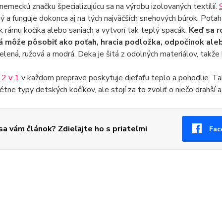
nemeckú značku špecializujúcu sa na výrobu izolovaných textílií.
 a funguje dokonca aj na tých najväčších snehových búrok. Poťah
 k rámu kočíka alebo saniach a vytvorí tak teplý spacák.
Keď sa r
á môže pôsobiť ako poťah, hracia podložka, odpočinok ale
elená, ružová a modrá. Deka je šitá z odolných materiálov, takže
 2 v 1
v každom preprave poskytuje dieťaťu teplo a pohodlie. Ta
étne typy detských kočíkov, ale stojí za to zvoliť o niečo drahší 
 sa vám článok? Zdieľajte ho s priateľmi
Fac