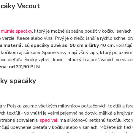
acáky Vscout
ý
múmie spacáky
, ktorý je možné úspešne použiť v kočíku, sania
 verzie, fleece alebo vlna. Prvý je o niečo ľahší a rýchlo schne, d
a materiál sú spacáky dlhé asi 90 cm a šírky 40 cm.
Existuj
kočíkom aj sánkami. Spacie vaky majú všitý zips, ktorý po uzavre
lavu dieťaťa. Široký výber tkanín - hladkých a prešívaných vo via
ena: od 37,90 PLN
.
nky spacáky
á v Poľsku zaujme všetkých milovníkov potlačených textílií a far
ch textílií - vo vnútri je veľmi príjemná na dotyk, mäkká a hrejiv
otrebné schválenia.
spací vak
má silikónovú netkanú textíliu, ktorá
hčujú upevnenie dieťaťa v kočíku alebo v saniach. Môžete ich tiež 