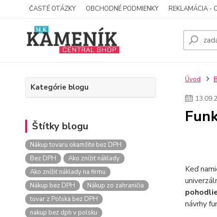
ČASTÉ OTÁZKY
OBCHODNÉ PODMIENKY
REKLAMÁCIA - 
Úvod
Kategórie blogu
13
.
09
.
Funk
Štítky blogu
Nákup tovaru okamžite bez DPH
Bez DPH
Ako znížiť náklady
Keď namie
Ako znížiť náklady na firmu
univerzál
Nákup bez DPH
Nákup zo zahraničia
pohodlie
tovar z Poľska bez DPH
návrhy fu
nakup bez dph v polsku