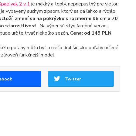
Spací vak 2 v 1
je mäkký a teplý, nepriepustný pre vietor,
 je vybavený suchým zipsom, ktorý sa dá ľahko a rýchlo
ozloží, zmení sa na pokrývku s rozmermi 98 cm x 70
bo starostlivosť
. Na výber sú štyri farebné verzie:
 bude určite trvať niekoľko sezón.
Cena: od 145 PLN
kéto poťahy môžu byť o niečo drahšie ako poťahy určené
a zároveň funkčnejší model.
ebook
Twitter