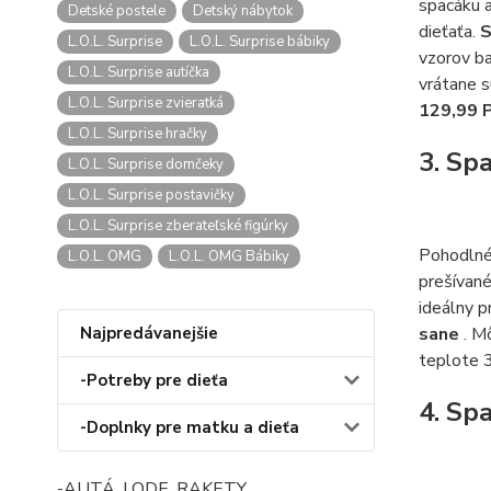
spacáku a
Detské postele
Detský nábytok
dieťaťa.
S
L.O.L. Surprise
L.O.L. Surprise bábiky
vzorov ba
L.O.L. Surprise autíčka
vrátane s
L.O.L. Surprise zvieratká
129,99 
L.O.L. Surprise hračky
3. Sp
L.O.L. Surprise domčeky
L.O.L. Surprise postavičky
L.O.L. Surprise zberateľské figúrky
Pohodlné
L.O.L. OMG
L.O.L. OMG Bábiky
prešívané
ideálny p
Najpredávanejšie
sane
. M
teplote 
-Potreby pre dieťa
4. Sp
-Doplnky pre matku a dieťa
-AUTÁ, LODE, RAKETY