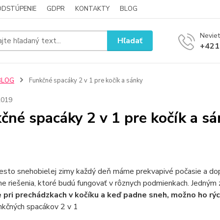
ODSTÚPENIE
GDPR
KONTAKTY
BLOG
Neviet
Hľadať
+421
BLOG
Funkčné spacáky 2 v 1 pre kočík a sánky
2019
čné spacáky 2 v 1 pre kočík a s
sto snehobielej zimy každý deň máme prekvapivé počasie a dopl
ne riešenia, ktoré budú fungovať v rôznych podmienkach. Jedným z
 pri prechádzkach v kočíku a keď padne sneh, možno ho rýc
nkčných spacákov 2 v 1