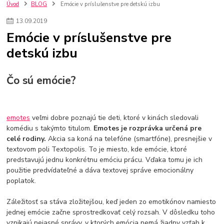
szco nakup bez dph
Smart hodinky pre deti
Úvod
BLOG
Emócie v príslušenstve pre detskú izbu
Vyberáme 11 najväčších plyšových hračiek
Plyšové hračky
13
.
09
.
2019
Plyšový macovia
10 jedinečných súprav Lego Star Wars
Emócie v príslušenstve pre
Lego Star Wars
Darčeky na Vianoce 2019
detskú izbu
Vianočný darček pre dievča do 20€
Darčeky pre dievčatá
Star Wars
Hry pre deti
Skladačky pre deti
Kedy by malo batoľa meniť posteľ?
Detské postele
Detský nábytok
L.O.L. Surprise
Čo sú emócie?
L.O.L. Surprise bábiky
L.O.L. Surprise autíčka
L.O.L. Surprise zvieratká
L.O.L. Surprise hračky
L.O.L. Surprise domčeky
L.O.L. Surprise postavičky
emotes
veľmi dobre poznajú tie deti, ktoré v kinách sledovali
L.O.L. Surprise zberateľské figúrky
L.O.L. OMG
L.O.L. OMG Bábiky
komédiu s takýmto titulom.
Emotes je rozprávka určená pre
celé rodiny.
Akcia sa koná na telefóne (smartfóne), presnejšie v
textovom poli Textopolis. To je miesto, kde emócie, ktoré
predstavujú jednu konkrétnu emóciu prácu. Vďaka tomu je ich
použitie predvídateľné a dáva textovej správe emocionálny
poplatok.
Záležitosť sa stáva zložitejšou, keď jeden zo emotikónov namiesto
jednej emócie začne sprostredkovať celý rozsah. V dôsledku toho
vznikajú nejasné správy, v ktorých emócia nemá žiadny vzťah k