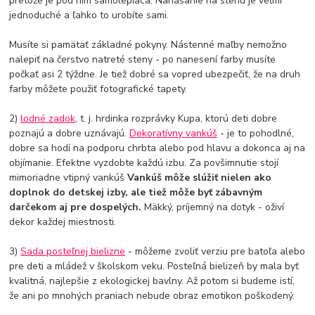
pretože je pod ním samolepiaca. Nanášanie na stenu je veľmi
jednoduché a ľahko to urobíte sami.
Musíte si pamätať základné pokyny. Nástenné maľby nemožno
nalepiť na čerstvo natreté steny - po nanesení farby musíte
počkať asi 2 týždne. Je tiež dobré sa vopred ubezpečiť, že na druh
farby môžete použiť fotografické tapety.
2)
lodné zadok
, t. j. hrdinka rozprávky Kupa, ktorú deti dobre
poznajú a dobre uznávajú.
Dekoratívny vankúš
- je to pohodlné,
dobre sa hodí na podporu chrbta alebo pod hlavu a dokonca aj na
objímanie. Efektne vyzdobte každú izbu. Za povšimnutie stojí
mimoriadne vtipný vankúš
Vankúš môže slúžiť nielen ako
doplnok do detskej izby, ale tiež môže byť zábavným
darčekom aj pre dospelých.
Mäkký, príjemný na dotyk - oživí
dekor každej miestnosti.
3)
Sada posteľnej bielizne
- môžeme zvoliť verziu pre batoľa alebo
pre deti a mládež v školskom veku. Posteľná bielizeň by mala byť
kvalitná, najlepšie z ekologickej bavlny. Až potom si budeme istí,
že ani po mnohých praniach nebude obraz emotikon poškodený.