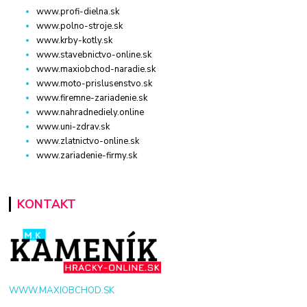
www.profi-dielna.sk
www.polno-stroje.sk
www.krby-kotly.sk
www.stavebnictvo-online.sk
www.maxiobchod-naradie.sk
www.moto-prislusenstvo.sk
www.firemne-zariadenie.sk
www.nahradnediely.online
www.uni-zdrav.sk
www.zlatnictvo-online.sk
www.zariadenie-firmy.sk
KONTAKT
WWW.MAXIOBCHOD.SK