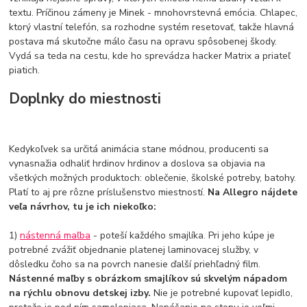
textu. Príčinou zámeny je Minek - mnohovrstevná emócia. Chlapec,
ktorý vlastní telefón, sa rozhodne systém resetovať, takže hlavná
postava má skutočne málo času na opravu spôsobenej škody.
Vydá sa teda na cestu, kde ho sprevádza hacker Matrix a priateľ
piatich.
Doplnky do miestnosti
Kedykoľvek sa určitá animácia stane módnou, producenti sa
vynasnažia odhaliť hrdinov hrdinov a doslova sa objavia na
všetkých možných produktoch: oblečenie, školské potreby, batohy.
Platí to aj pre rôzne príslušenstvo miestností.
Na Allegro nájdete
veľa návrhov, tu je ich niekoľko:
1)
nástenná maľba
- poteší každého smajlíka. Pri jeho kúpe je
potrebné zvážiť objednanie platenej laminovacej služby, v
dôsledku čoho sa na povrch nanesie ďalší priehľadný film.
Nástenné maľby s obrázkom smajlíkov sú skvelým nápadom
na rýchlu obnovu detskej izby.
Nie je potrebné kupovať lepidlo,