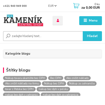
0
ks
EUR
+421 940 949 000
za
0,00 EUR
Menu
Hľadať
Kategórie blogu
Štítky blogu
Nákup tovaru okamžite bez DPH
Bez DPH
Ako znížiť náklady
Ako znížiť náklady na firmu
Nákup bez DPH
Nákup zo zahraničia
tovar z Poľska bez DPH
nakup bez dph v polsku
nakup bez dph v zahranici
nakup bez dph zo zahranicia
nákup bez dph
nákup bez dph v eu
nakupovanie na firmu bez dph