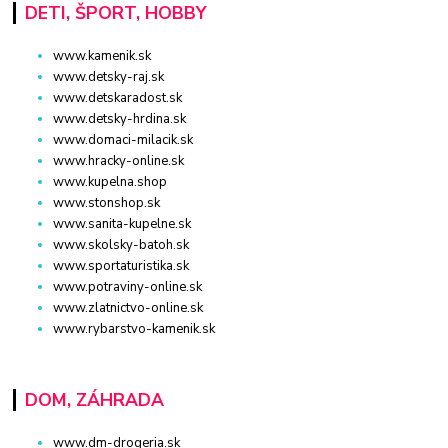
DETI, ŠPORT, HOBBY
www.kamenik.sk
www.detsky-raj.sk
www.detskaradost.sk
www.detsky-hrdina.sk
www.domaci-milacik.sk
www.hracky-online.sk
www.kupelna.shop
www.stonshop.sk
www.sanita-kupelne.sk
www.skolsky-batoh.sk
www.sportaturistika.sk
www.potraviny-online.sk
www.zlatnictvo-online.sk
www.rybarstvo-kamenik.sk
DOM, ZÁHRADA
www.dm-drogeria.sk