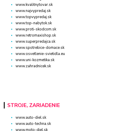
www.kvalitnytovar.sk
www.najvypredaj.sk
www.topvypredaj.sk
www.top-nabytok.sk
www.proti-skodcom.sk
www.retromaxishop.sk
www.superpredajca.sk
www.spotrebice-domace.sk
www.osvetlenie-svietidla.eu
www.uni-kozmetika.sk
www.zahradnicek.sk
STROJE, ZARIADENIE
www.auto-diel.sk
www.auto-techna.sk
www.moto-diel.sk