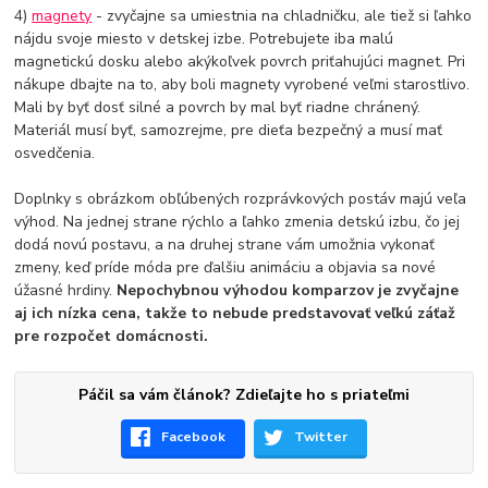
4)
magnety
- zvyčajne sa umiestnia na chladničku, ale tiež si ľahko
nájdu svoje miesto v detskej izbe. Potrebujete iba malú
magnetickú dosku alebo akýkoľvek povrch priťahujúci magnet. Pri
nákupe dbajte na to, aby boli magnety vyrobené veľmi starostlivo.
Mali by byť dosť silné a povrch by mal byť riadne chránený.
Materiál musí byť, samozrejme, pre dieťa bezpečný a musí mať
osvedčenia.
Doplnky s obrázkom obľúbených rozprávkových postáv majú veľa
výhod. Na jednej strane rýchlo a ľahko zmenia detskú izbu, čo jej
dodá novú postavu, a na druhej strane vám umožnia vykonať
zmeny, keď príde móda pre ďalšiu animáciu a objavia sa nové
úžasné hrdiny.
Nepochybnou výhodou komparzov je zvyčajne
aj ich nízka cena, takže to nebude predstavovať veľkú záťaž
pre rozpočet domácnosti.
Páčil sa vám článok? Zdieľajte ho s priateľmi
Facebook
Twitter