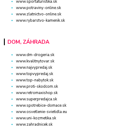
www.sportaturistika.sk
www.potraviny-online.sk
www.zlatnictvo-online.sk
www.rybarstvo-kamenik.sk
DOM, ZÁHRADA
www.dm-drogeria.sk
www.kvalitnytovar.sk
www.najvypredaj.sk
www.topvypredaj.sk
www.top-nabytok.sk
www.proti-skodcom.sk
www.retromaxishop.sk
www.superpredajca.sk
www.spotrebice-domace.sk
www.osvetlenie-svietidla.eu
www.uni-kozmetika.sk
www.zahradnicek.sk