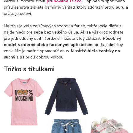
verzie si môžete zvoliť
pruhované tričko
. Doplnením správneho
príslušenstva získate námorný vzhľad, ktorý zdôrazní letnú auru a
určite ju osloví.
Na trhu je veľa zaujímavých vzorov a farieb, takže vaše dieťa si
nájde niečo pre seba bez veľkého úsilia. Ak sa však rozhodnete
pre jednoduchý strih, šortky si môžete vždy zblázniť.
Pôsobivý
model s odermi alebo farebnými aplikáciami
pridá jedinečný
znak. Nie je možné spomenúť obuv. Klasické
biele tenisky na
suchý zips
budú dobrou voľbou.
Tričko s titulkami