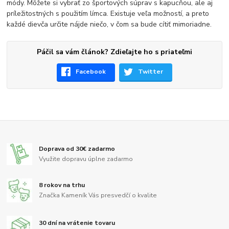
módy. Môžete si vybrať zo športových súprav s kapucňou, ale aj
príležitostných s použitím límca. Existuje veľa možností, a preto
každé dievča určite nájde niečo, v čom sa bude cítiť mimoriadne.
Páčil sa vám článok? Zdieľajte ho s priateľmi
Facebook
Twitter
Doprava od 30€ zadarmo
Využite dopravu úplne zadarmo
8 rokov na trhu
Značka Kameník Vás presvedčí o kvalite
30 dní na vrátenie tovaru