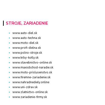
STROJE, ZARIADENIE
www.auto-diel.sk
www.auto-techna.sk
www.moto-diel.sk
www.profi-dielna.sk
www.polno-stroje.sk
www.krby-kotly.sk
www.stavebnictvo-online.sk
www.maxiobchod-naradie.sk
www.moto-prislusenstvo.sk
www.firemne-zariadenie.sk
www.nahradnediely.online
www.uni-zdrav.sk
www.zlatnictvo-online.sk
www.zariadenie-firmy.sk