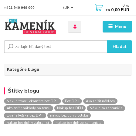
0
ks
EUR
+421 940 949 000
za
0,00 EUR
Menu
Hľadať
Kategórie blogu
Štítky blogu
Nákup tovaru okamžite bez DPH
Bez DPH
Ako znížiť náklady
Ako znížiť náklady na firmu
Nákup bez DPH
Nákup zo zahraničia
tovar z Poľska bez DPH
nakup bez dph v polsku
nakup bez dph v zahranici
nakup bez dph zo zahranicia
nákup bez dph
nákup bez dph v eu
nakupovanie na firmu bez dph