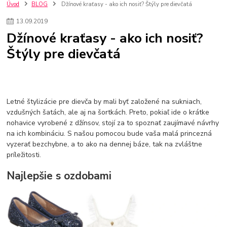
szco nakup bez dph
Smart hodinky pre deti
Úvod
BLOG
Džínové kraťasy - ako ich nosiť? Štýly pre dievčatá
Vyberáme 11 najväčších plyšových hračiek
Plyšové hračky
13
.
09
.
2019
Plyšový macovia
10 jedinečných súprav Lego Star Wars
Džínové kraťasy - ako ich nosiť?
Lego Star Wars
Darčeky na Vianoce 2019
Štýly pre dievčatá
Vianočný darček pre dievča do 20€
Darčeky pre dievčatá
Star Wars
Hry pre deti
Skladačky pre deti
Kedy by malo batoľa meniť posteľ?
Detské postele
Detský nábytok
L.O.L. Surprise
L.O.L. Surprise bábiky
L.O.L. Surprise autíčka
L.O.L. Surprise zvieratká
L.O.L. Surprise hračky
Letné štylizácie pre dievča by mali byť založené na sukniach,
L.O.L. Surprise domčeky
L.O.L. Surprise postavičky
vzdušných šatách, ale aj na šortkách. Preto, pokiaľ ide o krátke
nohavice vyrobené z džínsov, stojí za to spoznať zaujímavé návrhy
L.O.L. Surprise zberateľské figúrky
L.O.L. OMG
L.O.L. OMG Bábiky
na ich kombináciu. S našou pomocou bude vaša malá princezná
vyzerať bezchybne, a to ako na dennej báze, tak na zvláštne
príležitosti.
Najlepšie s ozdobami