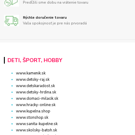
Predĺžili sme dobu na vrátenie tovaru
Rýchle doručenie tovaru
Vaša spokojnosť je pre nás prvoradá
DETI, ŠPORT, HOBBY
www.kamenik.sk
www.detsky-raj.sk
www.detskaradost.sk
www.detsky-hrdina.sk
www.domaci-milacik.sk
www.hracky-online.sk
www.kupelna.shop
www.stonshop.sk
www.sanita-kupelne.sk
www.skolsky-batoh.sk