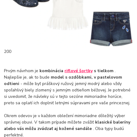
200
Prvým návrhom je
kombinácia
riflové šortky
s tielkom
.
Najlepšie je, ak to bude
model s ozdôbkami, v pastelovom
odtieni
- môže byť práškový ružový, jemný modrý alebo vždy
spoľahlivý biely zlomený s jemným odtieňom béžovej. Je potrebné
si uvedomiť, že návleky sú v tejto sezóne mimoriadne horúce,
preto sa oplatí ich doplniť letnými súpravami pre vaše princeznej.
Okrem odevov je v každom oblečení mimoriadne dôležitý výber
správnej obuvi. V takom prípade môžete zvážiť
klasické baleríny
alebo vás môžu zvádzať aj kožené sandále
. Oba typy budú
perfektné.