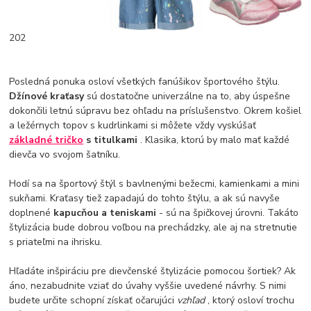
202
Posledná ponuka osloví všetkých fanúšikov športového štýlu.
Džínové kraťasy
sú dostatočne univerzálne na to, aby úspešne
dokončili letnú súpravu bez ohľadu na príslušenstvo. Okrem košiel
a ležérnych topov s kudrlinkami si môžete vždy vyskúšať
základné tričko
s titulkami
. Klasika, ktorú by malo mať každé
dievča vo svojom šatníku.
Hodí sa na športový štýl s bavlnenými bežecmi, kamienkami a mini
sukňami. Kraťasy tiež zapadajú do tohto štýlu, a ak sú navyše
doplnené
kapucňou a teniskami
- sú na špičkovej úrovni. Takáto
štylizácia bude dobrou voľbou na prechádzky, ale aj na stretnutie
s priateľmi na ihrisku.
Hľadáte inšpiráciu pre dievčenské štylizácie pomocou šortiek? Ak
áno, nezabudnite vziať do úvahy vyššie uvedené návrhy. S nimi
budete určite schopní získať očarujúci
vzhľad
, ktorý osloví trochu