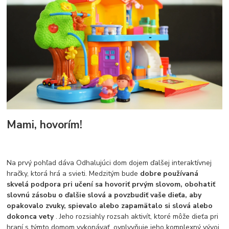
Mami, hovorím!
Na prvý pohľad dáva Odhalujúci dom dojem ďalšej interaktívnej
hračky, ktorá hrá a svieti. Medzitým bude
dobre používaná
skvelá podpora pri učení sa hovoriť prvým slovom, obohatiť
slovnú zásobu o ďalšie slová a povzbudiť vaše dieťa, aby
opakovalo zvuky, spievalo alebo zapamätalo si slová alebo
dokonca vety
. Jeho rozsiahly rozsah aktivít, ktoré môže dieťa pri
hraní s týmto domom vykonávať, ovplyvňuje jeho komplexný vývoj.