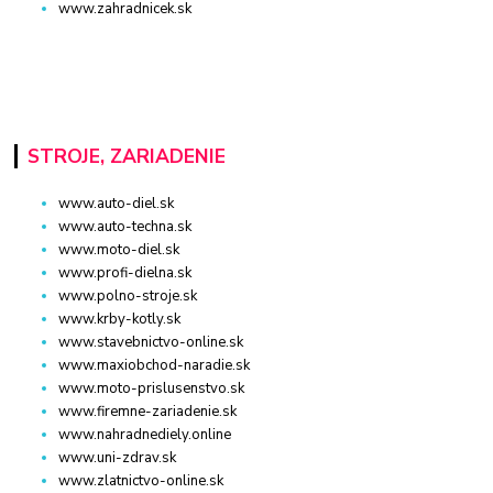
www.zahradnicek.sk
STROJE, ZARIADENIE
www.auto-diel.sk
www.auto-techna.sk
www.moto-diel.sk
www.profi-dielna.sk
www.polno-stroje.sk
www.krby-kotly.sk
www.stavebnictvo-online.sk
www.maxiobchod-naradie.sk
www.moto-prislusenstvo.sk
www.firemne-zariadenie.sk
www.nahradnediely.online
www.uni-zdrav.sk
www.zlatnictvo-online.sk