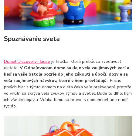
Spoznávanie sveta
Dumel Discovery House
je hračka, ktorá prebúdza zvedavosť
dieťaťa.
V Odhaľovacom dome sa deje veľa zaujímavých vecí a
keď sa vaše batoľa pozrie do jeho zákoutí a úbočí, dozvie sa
veľa zaujímavých návykov, ktoré v ňom prevládajú
. Počas
prvých hier s týmto domom na dieťa čaká veľa prekvapení, pretože
vo vnútri sa skrýva veľa zvukov, rýmov a svetiel. Bude to dlho, kým
ich všetky objavia. Vďaka tomu sa hranie s domom nebude nudiť
rýchlo.