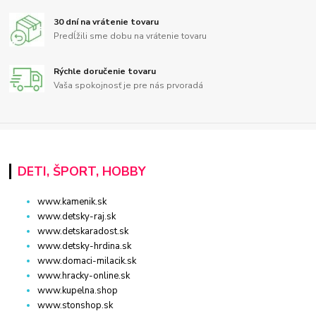
30 dní na vrátenie tovaru
Predĺžili sme dobu na vrátenie tovaru
Rýchle doručenie tovaru
Vaša spokojnosť je pre nás prvoradá
DETI, ŠPORT, HOBBY
www.kamenik.sk
www.detsky-raj.sk
www.detskaradost.sk
www.detsky-hrdina.sk
www.domaci-milacik.sk
www.hracky-online.sk
www.kupelna.shop
www.stonshop.sk