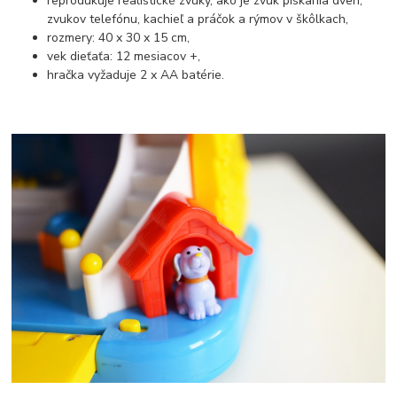
reprodukuje realistické zvuky, ako je zvuk pískania dverí,
zvukov telefónu, kachieľ a práčok a rýmov v škôlkach,
rozmery: 40 x 30 x 15 cm,
vek dieťaťa: 12 mesiacov +,
hračka vyžaduje 2 x AA batérie.