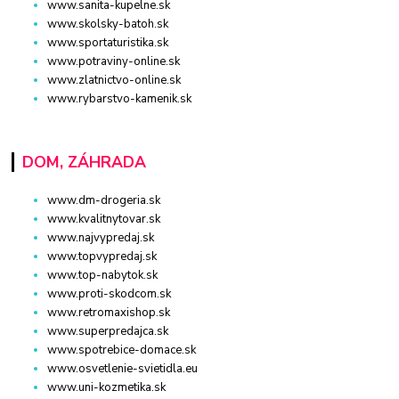
www.sanita-kupelne.sk
www.skolsky-batoh.sk
www.sportaturistika.sk
www.potraviny-online.sk
www.zlatnictvo-online.sk
www.rybarstvo-kamenik.sk
DOM, ZÁHRADA
www.dm-drogeria.sk
www.kvalitnytovar.sk
www.najvypredaj.sk
www.topvypredaj.sk
www.top-nabytok.sk
www.proti-skodcom.sk
www.retromaxishop.sk
www.superpredajca.sk
www.spotrebice-domace.sk
www.osvetlenie-svietidla.eu
www.uni-kozmetika.sk