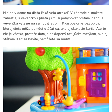
Nielen v dome na dieťa čaká veľa atrakcií. V záhrade si môžete
zahrať aj s veveričkou (dieťa ju musí pohybovať prstami nadol a
veverička vylezie na samotný strom). K dispozícii je tiež opica,
ktorej dieťa môže pomôcť otáčať sa, ako aj skákacie kurča. Ale to
nie je všetko, pretože dom je obklopený rotujúcim motýľom, ako aj
vtákom. Keď sa bavíte, nemôžete sa nudiť!