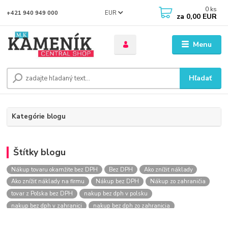
0
ks
EUR
+421 940 949 000
za
0,00 EUR
Menu
Hľadať
Kategórie blogu
Štítky blogu
Nákup tovaru okamžite bez DPH
Bez DPH
Ako znížiť náklady
Ako znížiť náklady na firmu
Nákup bez DPH
Nákup zo zahraničia
tovar z Poľska bez DPH
nakup bez dph v polsku
nakup bez dph v zahranici
nakup bez dph zo zahranicia
nákup bez dph
nákup bez dph v eu
nakupovanie na firmu bez dph