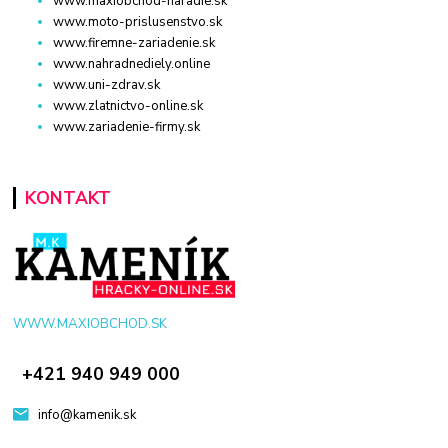
www.maxiobchod-naradie.sk
www.moto-prislusenstvo.sk
www.firemne-zariadenie.sk
www.nahradnediely.online
www.uni-zdrav.sk
www.zlatnictvo-online.sk
www.zariadenie-firmy.sk
KONTAKT
WWW.MAXIOBCHOD.SK
+421 940 949 000
info@kamenik.sk