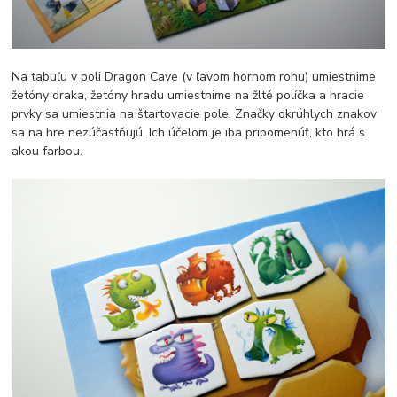
Na tabuľu v poli Dragon Cave (v ľavom hornom rohu) umiestnime
žetóny draka, žetóny hradu umiestnime na žlté políčka a hracie
prvky sa umiestnia na štartovacie pole. Značky okrúhlych znakov
sa na hre nezúčastňujú. Ich účelom je iba pripomenúť, kto hrá s
akou farbou.