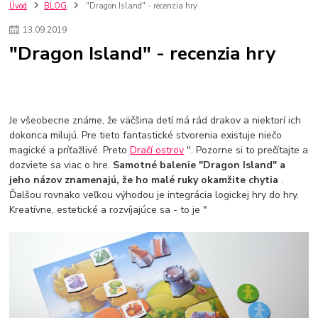
szco nakup bez dph
Smart hodinky pre deti
Úvod
BLOG
"Dragon Island" - recenzia hry
Vyberáme 11 najväčších plyšových hračiek
Plyšové hračky
13
.
09
.
2019
Plyšový macovia
10 jedinečných súprav Lego Star Wars
"Dragon Island" - recenzia hry
Lego Star Wars
Darčeky na Vianoce 2019
Vianočný darček pre dievča do 20€
Darčeky pre dievčatá
Star Wars
Hry pre deti
Skladačky pre deti
Kedy by malo batoľa meniť posteľ?
Detské postele
Detský nábytok
L.O.L. Surprise
Je všeobecne známe, že väčšina detí má rád drakov a niektorí ich
L.O.L. Surprise bábiky
L.O.L. Surprise autíčka
dokonca milujú. Pre tieto fantastické stvorenia existuje niečo
L.O.L. Surprise zvieratká
L.O.L. Surprise hračky
magické a príťažlivé. Preto
Dračí ostrov
". Pozorne si to prečítajte a
L.O.L. Surprise domčeky
L.O.L. Surprise postavičky
dozviete sa viac o hre.
Samotné balenie "Dragon Island" a
L.O.L. Surprise zberateľské figúrky
L.O.L. OMG
L.O.L. OMG Bábiky
jeho názov znamenajú, že ho malé ruky okamžite chytia
.
Ďalšou rovnako veľkou výhodou je integrácia logickej hry do hry.
Kreatívne, estetické a rozvíjajúce sa - to je "