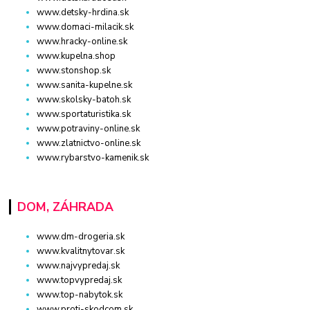
www.detsky-hrdina.sk
www.domaci-milacik.sk
www.hracky-online.sk
www.kupelna.shop
www.stonshop.sk
www.sanita-kupelne.sk
www.skolsky-batoh.sk
www.sportaturistika.sk
www.potraviny-online.sk
www.zlatnictvo-online.sk
www.rybarstvo-kamenik.sk
DOM, ZÁHRADA
www.dm-drogeria.sk
www.kvalitnytovar.sk
www.najvypredaj.sk
www.topvypredaj.sk
www.top-nabytok.sk
www.proti-skodcom.sk