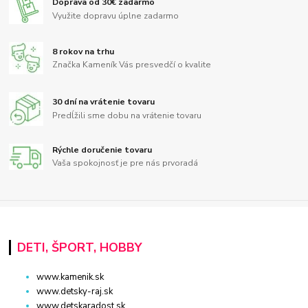
Doprava od 30€ zadarmo
Využite dopravu úplne zadarmo
8 rokov na trhu
Značka Kameník Vás presvedčí o kvalite
30 dní na vrátenie tovaru
Predĺžili sme dobu na vrátenie tovaru
Rýchle doručenie tovaru
Vaša spokojnosť je pre nás prvoradá
DETI, ŠPORT, HOBBY
www.kamenik.sk
www.detsky-raj.sk
www.detskaradost.sk