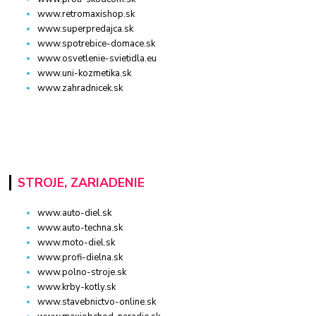
www.retromaxishop.sk
www.superpredajca.sk
www.spotrebice-domace.sk
www.osvetlenie-svietidla.eu
www.uni-kozmetika.sk
www.zahradnicek.sk
STROJE, ZARIADENIE
www.auto-diel.sk
www.auto-techna.sk
www.moto-diel.sk
www.profi-dielna.sk
www.polno-stroje.sk
www.krby-kotly.sk
www.stavebnictvo-online.sk