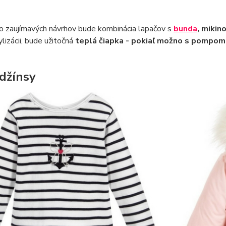
o zaujímavých návrhov bude kombinácia lapačov s
bunda
, mikin
ylizácii, bude užitočná
teplá čiapka - pokiaľ možno s pompo
 džínsy