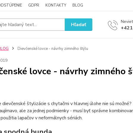
ODSTÚPENIE
GDPR
KONTAKTY
BLOG
Neviet
Hľadať
+421
BLOG
Dievčenské lovce - návrhy zimného štýlu
2019
čenské lovce - návrhy zimného š
e dievčenské štylizácie s chytačmi v hlavnej úlohe nie sú možné?
aujímavo, ale za jednej podmienky - musí byť správne kombinov
 použitia lapačov v neformálnych sériách.
a spodná bunda