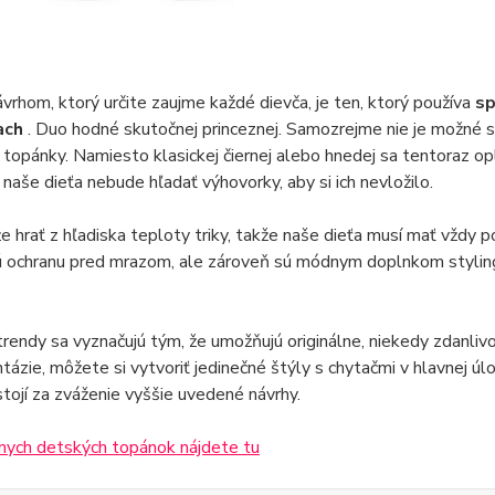
vrhom, ktorý určite zaujme každé dievča, je ten, ktorý používa
sp
iach
. Duo hodné skutočnej princeznej. Samozrejme nie je možné
é topánky. Namiesto klasickej čiernej alebo hnedej sa tentoraz 
e naše dieťa nebude hľadať výhovorky, aby si ich nevložilo.
 hrať z hľadiska teploty triky, takže naše dieťa musí mať vždy 
ú ochranu pred mrazom, ale zároveň sú módnym doplnkom stylin
rendy sa vyznačujú tým, že umožňujú originálne, niekedy zdanli
ntázie, môžete si vytvoriť jedinečné štýly s chytačmi v hlavnej 
stojí za zváženie vyššie uvedené návrhy.
nych detských topánok nájdete tu