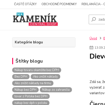
ČASTÉ OTÁZKY
OBCHODNÉ PODMIENKY
REKLAMÁCIA - 
Úvod
Kategórie blogu
13
.
09
.
Diev
Štítky blogu
Nákup tovaru okamžite bez DPH
Bez DPH
Ako znížiť náklady
Zdá sa, ž
Ako znížiť náklady na firmu
vyzerať z
Nákup bez DPH
Nákup zo zahraničia
variantov
tovar z Poľska bez DPH
Čiern
nakup bez dph v polsku