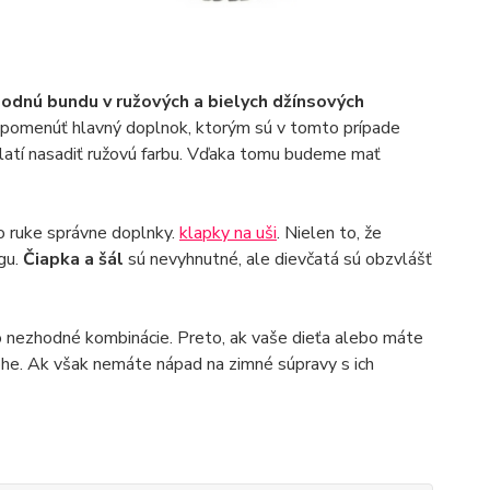
odnú bundu v ružových a bielych džínsových
 spomenúť hlavný doplnok, ktorým sú v tomto prípade
oplatí nasadiť ružovú farbu. Vďaka tomu budeme mať
po ruke správne doplnky.
klapky na uši
. Nielen to, že
gu.
Čiapka a šál
sú nevyhnutné, ale dievčatá sú obzvlášť
vo nezhodné kombinácie. Preto, ak vaše dieťa alebo máte
úlohe. Ak však nemáte nápad na zimné súpravy s ich