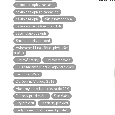
nakup bez dph v zahranici
nakup bez dph zo zahranicia
nákup bez dph
nákup bez dph v eu
nakupovanie na firmu bez dph
szco nakup bez dph
Smart hodinky pre deti
Vyberáme 11 najväčších plyšových
hračiek
Plyšové hračky
Plyšový macovia
10 jedinečných súprav Lego Star Wars
Lego Star Wars
Darčeky na Vianoce 2019
Vianočný darček pre dievča do 20€
Darčeky pre dievčatá
Star Wars
Hry pre deti
Skladačky pre deti
Kedy by malo batoľa meniť posteľ?