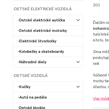
201
-DETSKÉ ELEKTRICKÉ VOZIDLÁ
-Detské elektrické autíčka
Ďalším ná
nohavic
-Detské elektrické motorky
turistick
istotu, ž
-Elektrické štvorkolky
Zima môže
-Kolobežky a skateboardy
poskytuj
-Náhradné diely
radi
Súčasné t
-DETSKÉ VOZIDLÁ
trochu fa
účasťou, 
-Kočíky
-Autá na pedále
Viac mód
-Detské bicykle