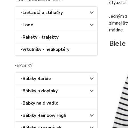
štylizácií.
-Lietadlá a stíhačky
Jedným z
zimnej št
-Lode
módne.
-Rakety - trajekty
Biele
-Vrtuľníky - helikoptéry
-BÁBIKY
-Bábiky Barbie
-Bábiky a doplnky
-Bábky na divadlo
-Bábiky Rainbow High
-Bábiky z rozprávok