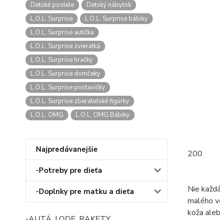
Detské postele
Detský nábytok
L.O.L. Surprise
L.O.L. Surprise bábiky
L.O.L. Surprise autíčka
L.O.L. Surprise zvieratká
L.O.L. Surprise hračky
L.O.L. Surprise domčeky
L.O.L. Surprise postavičky
L.O.L. Surprise zberateľské figúrky
L.O.L. OMG
L.O.L. OMG Bábiky
Najpredávanejšie
200
-Potreby pre dieťa
Nie každá
-Doplnky pre matku a dieťa
malého ve
koža aleb
-AUTÁ, LODE, RAKETY