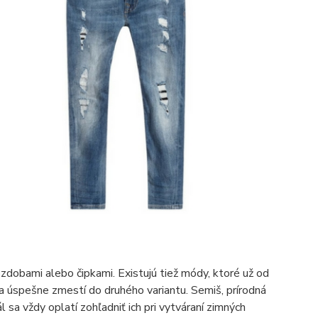
ozdobami alebo čipkami. Existujú tiež módy, ktoré už od
a úspešne zmestí do druhého variantu. Semiš, prírodná
a vždy oplatí zohľadniť ich pri vytváraní zimných