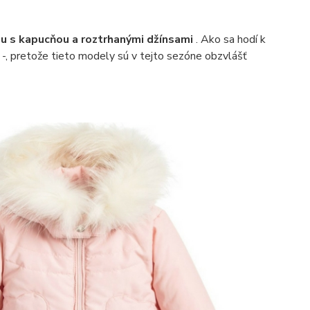
ou s kapucňou a roztrhanými džínsami
. Ako sa hodí k
m
-, pretože tieto modely sú v tejto sezóne obzvlášť