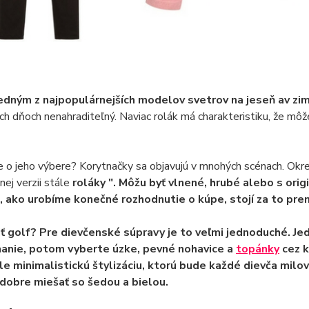
jedným z najpopulárnejších modelov svetrov na jeseň av zi
ch dňoch nenahraditeľný. Naviac rolák má charakteristiku, že mô
 o jeho výbere? Korytnačky sa objavujú v mnohých scénach. Okr
nej verzii stále
roláky ". Môžu byť vlnené, hrubé alebo s orig
 ako urobíme konečné rozhodnutie o kúpe, stojí za to prem
ť golf? Pre dievčenské súpravy je to veľmi jednoduché. Jedi
nanie, potom vyberte
úzke, pevné nohavice a
topánky
cez 
ale minimalistickú štylizáciu, ktorú bude každé dievča milo
dobre miešať so šedou a bielou.