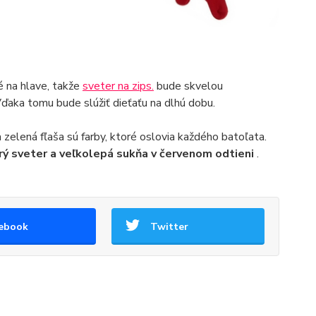
é na hlave, takže
sveter na zips.
bude skvelou
 Vďaka tomu bude slúžiť dieťaťu na dlhú dobu.
 zelená fľaša sú farby, ktoré oslovia každého batoľata.
ý sveter a veľkolepá sukňa v červenom odtieni
.
ebook
Twitter