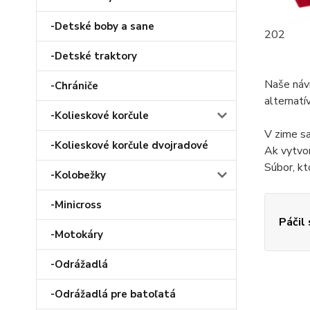
-Detské boby a sane
202
-Detské traktory
Naše návr
-Chrániče
alternatí
-Kolieskové korčule
V zime sa
-Kolieskové korčule dvojradové
Ak vytvor
Súbor, kt
-Kolobežky
-Minicross
Páčil
-Motokáry
-Odrážadlá
-Odrážadlá pre batoľatá