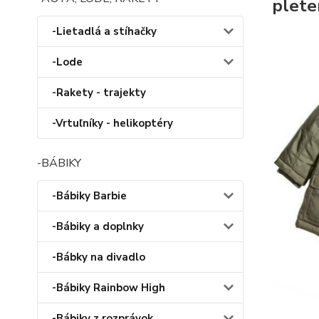
plete
-Lietadlá a stíhačky
-Lode
-Rakety - trajekty
-Vrtuľníky - helikoptéry
-BÁBIKY
-Bábiky Barbie
-Bábiky a doplnky
-Bábky na divadlo
-Bábiky Rainbow High
-Bábiky z rozprávok