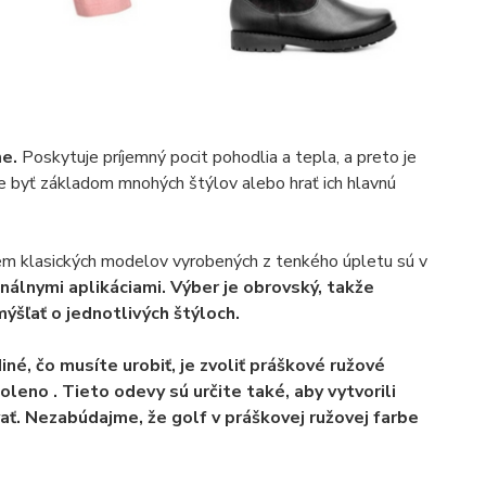
me.
Poskytuje príjemný pocit pohodlia a tepla, a preto je
že byť základom mnohých štýlov alebo hrať ich hlavnú
em klasických modelov vyrobených z tenkého úpletu sú v
inálnymi aplikáciami. Výber je obrovský, takže
ýšľať o jednotlivých štýloch.
né, čo musíte urobiť, je zvoliť práškové ružové
koleno
. Tieto odevy sú určite také, aby vytvorili
vať. Nezabúdajme, že golf v práškovej ružovej farbe