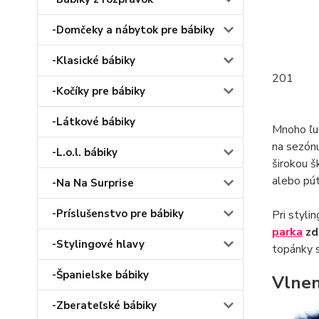
-Domčeky a nábytok pre bábiky
-Klasické bábiky
201
-Kočíky pre bábiky
-Látkové bábiky
Mnoho ľu
na sezónu
-L.o.l. bábiky
širokou š
alebo pút
-Na Na Surprise
-Príslušenstvo pre bábiky
Pri styli
parka
zd
-Stylingové hlavy
topánky s
-Španielske bábiky
Vlnen
-Zberateľské bábiky