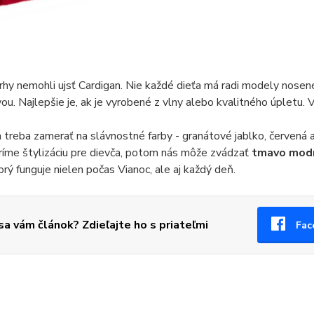
hy nemohli ujsť Cardigan. Nie každé dieťa má radi modely nosen
vou. Najlepšie je, ak je vyrobené z vlny alebo kvalitného úpletu.
 treba zamerať na slávnostné farby - granátové jablko, červená a
íme štylizáciu pre dievča, potom nás môže zvádzať
tmavo modr
orý funguje nielen počas Vianoc, ale aj každý deň.
 sa vám článok? Zdieľajte ho s priateľmi
Fac