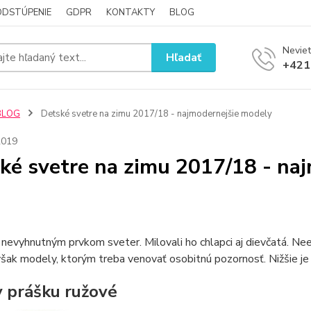
ODSTÚPENIE
GDPR
KONTAKTY
BLOG
Neviet
Hľadať
+421
BLOG
Detské svetre na zimu 2017/18 - najmodernejšie modely
2019
ké svetre na zimu 2017/18 - na
 nevyhnutným prvkom sveter. Milovali ho chlapci aj dievčatá. Neex
však modely, ktorým treba venovať osobitnú pozornosť. Nižšie je
v prášku ružové