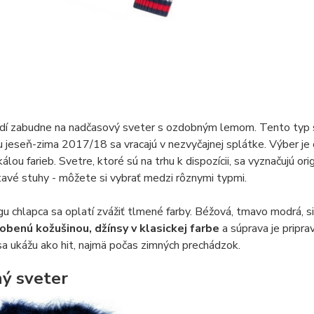
dí zabudne na nadčasový sveter s ozdobným lemom. Tento typ sv
 jeseň-zima 2017/18 sa vracajú v nezvyčajnej splátke. Výber je 
kálou farieb. Svetre, ktoré sú na trhu k dispozícii, sa vyznačujú or
avé stuhy - môžete si vybrať medzi rôznymi typmi.
ngu chlapca sa oplatí zvážiť tlmené farby. Béžová, tmavo modrá, s
obenú kožušinou, džínsy v klasickej farbe
a súprava je pripr
a ukážu ako hit, najmä počas zimných prechádzok.
ý sveter