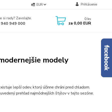
Prihlásenie
EUR
e si rady? Zavolajte.
0
ks
za
0,00 EUR
 940 949 000
jmodernejšie modely
istuje lepší odev, ktorý účinne chráni pred chladom.
 uvedený prehľad najmódnejších štýlov v tejto sezóne.