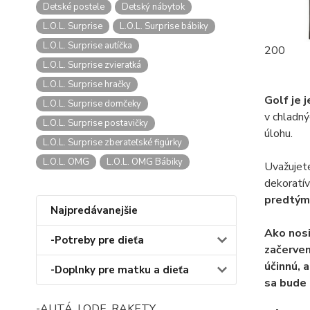
Detské postele
Detský nábytok
L.O.L. Surprise
L.O.L. Surprise bábiky
L.O.L. Surprise autíčka
200
L.O.L. Surprise zvieratká
L.O.L. Surprise hračky
Golf je 
L.O.L. Surprise domčeky
v chladný
L.O.L. Surprise postavičky
úlohu.
L.O.L. Surprise zberateľské figúrky
L.O.L. OMG
L.O.L. OMG Bábiky
Uvažujete
dekoratív
predtým,
Najpredávanejšie
Ako nosi
-Potreby pre dieťa
začerve
účinnú, 
-Doplnky pre matku a dieťa
sa bude 
-AUTÁ, LODE, RAKETY