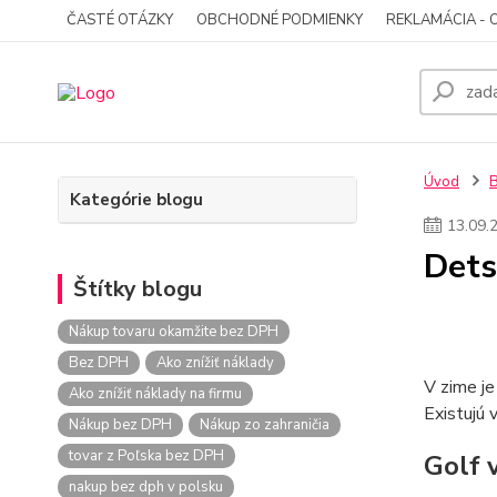
ČASTÉ OTÁZKY
OBCHODNÉ PODMIENKY
REKLAMÁCIA - 
Úvod
Kategórie blogu
13
.
09
.
Dets
Štítky blogu
Nákup tovaru okamžite bez DPH
Bez DPH
Ako znížiť náklady
V zime je
Ako znížiť náklady na firmu
Existujú 
Nákup bez DPH
Nákup zo zahraničia
tovar z Poľska bez DPH
Golf 
nakup bez dph v polsku