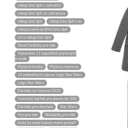
nakup bez dph v zahranici
nakup bez dph zo zahranicia
nákup bez dph
nákup bez dph v eu
nakupovanie na firmu bez dph
szco nakup bez dph
Smart hodinky pre deti
Vyberáme 11 najväčších plyšových
hračiek
Plyšové hračky
Plyšový macovia
10 jedinečných súprav Lego Star Wars
Lego Star Wars
Darčeky na Vianoce 2019
Vianočný darček pre dievča do 20€
Darčeky pre dievčatá
Star Wars
Hry pre deti
Skladačky pre deti
Kedy by malo batoľa meniť posteľ?