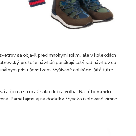
etrov sa objavil pred mnohými rokmi, ale v kolekciách
obrovský, pretože návrhári ponúkajú celý rad návrhov so
iginálnym príslušenstvom. Vyšívané aplikácie, šité flitre
ivá a čierna sa ukáže ako dobrá voľba. Na túto
bundu
avená. Pamätajme aj na dodatky. Vysoko izolované zimné