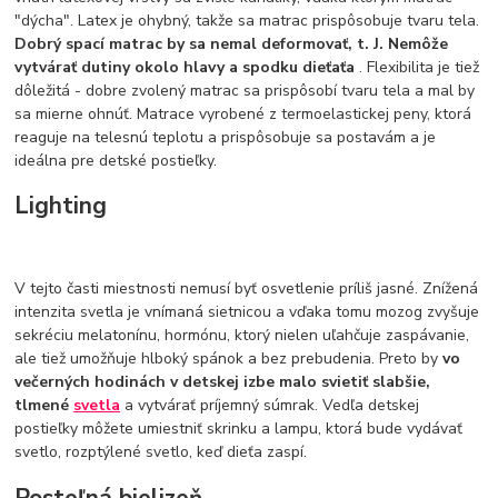
"dýcha". Latex je ohybný, takže sa matrac prispôsobuje tvaru tela.
Dobrý spací matrac by sa nemal deformovať, t. J. Nemôže
vytvárať dutiny okolo hlavy a spodku dieťaťa
. Flexibilita je tiež
dôležitá - dobre zvolený matrac sa prispôsobí tvaru tela a mal by
sa mierne ohnúť. Matrace vyrobené z termoelastickej peny, ktorá
reaguje na telesnú teplotu a prispôsobuje sa postavám a je
ideálna pre detské postieľky.
Lighting
V tejto časti miestnosti nemusí byť osvetlenie príliš jasné. Znížená
intenzita svetla je vnímaná sietnicou a vďaka tomu mozog zvyšuje
sekréciu melatonínu, hormónu, ktorý nielen uľahčuje zaspávanie,
ale tiež umožňuje hlboký spánok a bez prebudenia. Preto by
vo
večerných hodinách v detskej izbe malo svietiť slabšie,
tlmené
svetla
a vytvárať príjemný súmrak. Vedľa detskej
postieľky môžete umiestniť skrinku a lampu, ktorá bude vydávať
svetlo, rozptýlené svetlo, keď dieťa zaspí.
Posteľná bielizeň