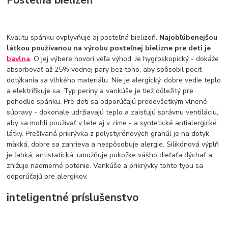
Kvalitu spánku ovplyvňuje aj posteľná bielizeň.
Najobľúbenejšou
látkou používanou na výrobu posteľnej bielizne pre deti je
bavlna
. O jej výbere hovorí veľa výhod. Je hygroskopický - dokáže
absorbovať až 25% vodnej pary bez toho, aby spôsobil pocit
dotýkania sa vlhkého materiálu. Nie je alergický, dobre vedie teplo
a elektrifikuje sa. Typ periny a vankúše je tiež dôležitý pre
pohodlie spánku. Pre deti sa odporúčajú predovšetkým vlnené
súpravy - dokonale udržiavajú teplo a zaisťujú správnu ventiláciu,
aby sa mohli používať v lete aj v zime - a syntetické antialergické
látky. Prešívaná prikrývka z polystyrénových granúl je na dotyk
mäkká, dobre sa zahrieva a nespôsobuje alergie. Silikónová výplň
je ľahká, antistatická, umožňuje pokožke vášho dieťaťa dýchať a
znižuje nadmerné potenie. Vankúše a prikrývky tohto typu sa
odporúčajú pre alergikov.
inteligentné príslušenstvo