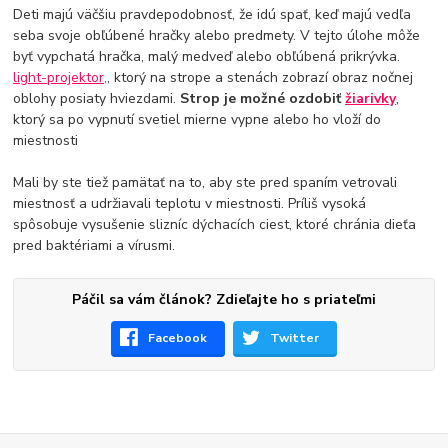
Deti majú väčšiu pravdepodobnosť, že idú spať, keď majú vedľa
seba svoje obľúbené hračky alebo predmety. V tejto úlohe môže
byť vypchatá hračka, malý medveď alebo obľúbená prikrývka.
light-projektor,
, ktorý na strope a stenách zobrazí obraz nočnej
oblohy posiaty hviezdami.
Strop je možné ozdobiť
žiarivky
,
ktorý sa po vypnutí svetiel mierne vypne alebo ho vloží do
miestnosti
Mali by ste tiež pamätať na to, aby ste pred spaním vetrovali
miestnosť a udržiavali teplotu v miestnosti. Príliš vysoká
spôsobuje vysušenie slizníc dýchacích ciest, ktoré chránia dieťa
pred baktériami a vírusmi.
Páčil sa vám článok? Zdieľajte ho s priateľmi
Facebook
Twitter