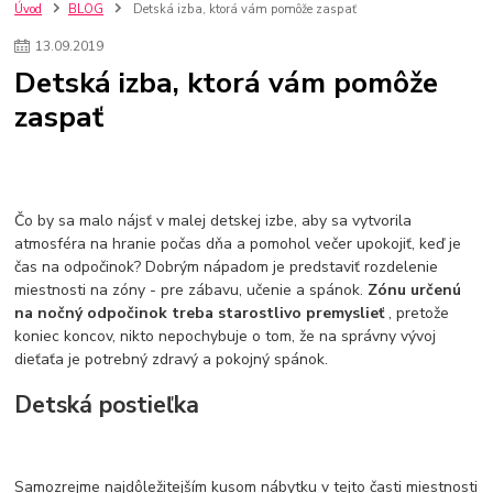
szco nakup bez dph
Smart hodinky pre deti
Úvod
BLOG
Detská izba, ktorá vám pomôže zaspať
Vyberáme 11 najväčších plyšových hračiek
Plyšové hračky
13
.
09
.
2019
Plyšový macovia
10 jedinečných súprav Lego Star Wars
Detská izba, ktorá vám pomôže
Lego Star Wars
Darčeky na Vianoce 2019
zaspať
Vianočný darček pre dievča do 20€
Darčeky pre dievčatá
Star Wars
Hry pre deti
Skladačky pre deti
Kedy by malo batoľa meniť posteľ?
Detské postele
Detský nábytok
L.O.L. Surprise
L.O.L. Surprise bábiky
L.O.L. Surprise autíčka
L.O.L. Surprise zvieratká
L.O.L. Surprise hračky
Čo by sa malo nájsť v malej detskej izbe, aby sa vytvorila
L.O.L. Surprise domčeky
L.O.L. Surprise postavičky
atmosféra na hranie počas dňa a pomohol večer upokojiť, keď je
čas na odpočinok? Dobrým nápadom je predstaviť rozdelenie
L.O.L. Surprise zberateľské figúrky
L.O.L. OMG
L.O.L. OMG Bábiky
miestnosti na zóny - pre zábavu, učenie a spánok.
Zónu určenú
na nočný odpočinok treba starostlivo premyslieť
, pretože
koniec koncov, nikto nepochybuje o tom, že na správny vývoj
dieťaťa je potrebný zdravý a pokojný spánok.
Detská postieľka
Samozrejme najdôležitejším kusom nábytku v tejto časti miestnosti