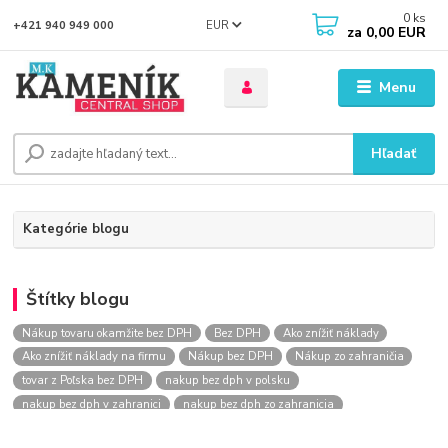
0
ks
EUR
+421 940 949 000
za
0,00 EUR
Menu
Hľadať
Kategórie blogu
Štítky blogu
Nákup tovaru okamžite bez DPH
Bez DPH
Ako znížiť náklady
Ako znížiť náklady na firmu
Nákup bez DPH
Nákup zo zahraničia
tovar z Poľska bez DPH
nakup bez dph v polsku
nakup bez dph v zahranici
nakup bez dph zo zahranicia
nákup bez dph
nákup bez dph v eu
nakupovanie na firmu bez dph