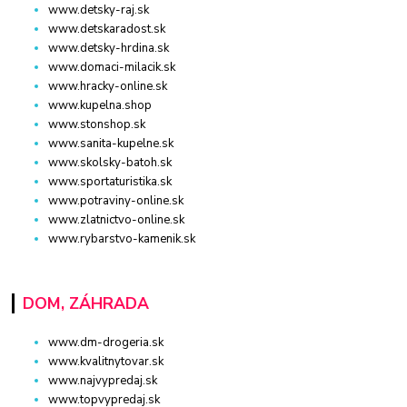
www.detsky-raj.sk
www.detskaradost.sk
www.detsky-hrdina.sk
www.domaci-milacik.sk
www.hracky-online.sk
www.kupelna.shop
www.stonshop.sk
www.sanita-kupelne.sk
www.skolsky-batoh.sk
www.sportaturistika.sk
www.potraviny-online.sk
www.zlatnictvo-online.sk
www.rybarstvo-kamenik.sk
DOM, ZÁHRADA
www.dm-drogeria.sk
www.kvalitnytovar.sk
www.najvypredaj.sk
www.topvypredaj.sk