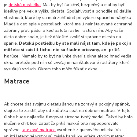
je
detská postieľka
. Mal by byť funkčný, bezpečný a mal by byť
ideálny pre vek a výšku dieťaťa. Spoľahlivosť a pohodlie sú ďalšie
vlastnosti, ktoré by sa mali zohľadniť pri výbere spacieho nábytku.
Mladšie deti spia v posteliach, ktoré majú nainštalované ochranné
zábrany proti pádu, a keď batoľa rastie, rastú s ním. Aby vaše
dieťa dobre spalo, je tiež dôležité zvoliť si správne miesto na
spanie.
Detskú postieľku by ste mali nájsť tam, kde je pokoj a
môžete si zaistiť ticho, nie sú žiadne prievany, ani príliš
horúce
. Nemalo by to byť na linke dverí z okna alebo hneď vedľa
okna, pretože pod ním sú zvyčajne nainštalované radiátory, ktoré
vysušujú vzduch. Okrem toho môže fúkať z okna.
Matrace
Ak chcete dať svojmu dieťaťu šancu na zdravý a pokojný spánok,
stojí za to zaistiť, aby od začiatku spal na dobrom matraci. V tejto
úlohe bude najlepšie fungovať stredne tvrdý model. Ťažké by bolo
mučenie chrbtice, zatiaľ čo príliš mäkké telo nepodporovalo
správne.
latexové matrace
vyrobené z gumového mlieka. Vo
vnútri latexovej vrstvy sú zvislé kanáliky, vďaka ktorým matrac