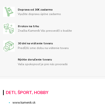
Doprava od 30€ zadarmo
Využite dopravu úplne zadarmo
8 rokov na trhu
Značka Kameník Vás presvedčí o kvalite
30 dní na vrátenie tovaru
Predĺžili sme dobu na vrátenie tovaru
Rýchle doručenie tovaru
Vaša spokojnosť je pre nás prvoradá
DETI, ŠPORT, HOBBY
www.kamenik.sk