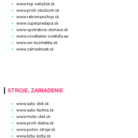
www.top-nabytok.sk
www.proti-skodcom.sk
www.retromaxishop.sk
www.superpredajca.sk
www.spotrebice-domace.sk
www.osvetlenie-svietidla.eu
www.uni-kozmetika.sk
www.zahradnicek.sk
STROJE, ZARIADENIE
www.auto-diel.sk
www.auto-techna.sk
www.moto-diel.sk
www.profi-dielna.sk
www.polno-stroje.sk
www.krby-kotly.sk