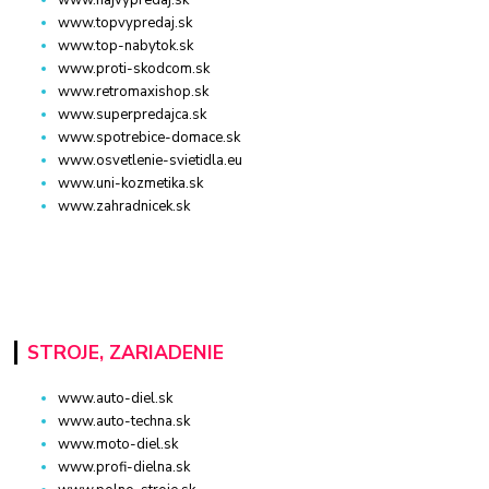
www.topvypredaj.sk
www.top-nabytok.sk
www.proti-skodcom.sk
www.retromaxishop.sk
www.superpredajca.sk
www.spotrebice-domace.sk
www.osvetlenie-svietidla.eu
www.uni-kozmetika.sk
www.zahradnicek.sk
STROJE, ZARIADENIE
www.auto-diel.sk
www.auto-techna.sk
www.moto-diel.sk
www.profi-dielna.sk