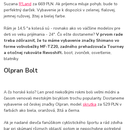
Suzana
R'Land
za 669 PLN. Ak príjemca miluje pohyb, bude to
perfektný darček. Vybavenie je k dispozícii v zelenej, fialovej,
jemnej ružovej, žltej a bielej farbe.
Rám je 14,5 "a kolesá sú - rovnako ako vo väčšine modelov pre
deti vo veku prijímania - 24". Čo ešte dostaneme?
V prvom rade
treba zdôrazniť, že tu máme vybavenie značky Shimano vo
forme voľnobežky MF-TZ20, zadného prehadzovača Tourney
a otočnej rukoväte Revoshift.
boot, zvonček, osvetlenie,
blatníky.
Olpran Bolt
A čo horské kolo? Len pred niekoľkými rokmi boli veľmi módni a
časom venovali mestským bicyklom trochu popularity. Dostaneme
vybavenie od českej značky Olpran, model
skrutka
za 529 PLN v
farbách ako biela, oranžová, žltá a čierna.
Ak je nadané dievča fanúšikom cyklistického športu a rád zdvíha
bar pri skúmaní rôznych oblastí, potom je nepochybne potrebné