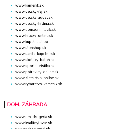
www.kamenik.sk
www.detsky-raj.sk
www.detskaradost.sk
www.detsky-hrdina.sk
www.domaci-milacik.sk
www.hracky-online.sk
www.kupelna.shop
www.stonshop.sk
www.sanita-kupelne.sk
www.skolsky-batoh.sk
www.sportaturistika.sk
www.potraviny-online.sk
www.zlatnictvo-online.sk
www.rybarstvo-kamenik.sk
DOM, ZÁHRADA
www.dm-drogeria.sk
www.kvalitnytovar.sk
www.najvypredaj.sk