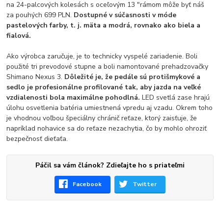
na 24-palcových kolesách s oceľovým 13 "rámom môže byť náš
za pouhých 699 PLN.
Dostupné v súčasnosti v móde
pastelových farby, t. j. mäta a modrá, rovnako ako biela a
fialová.
Ako výrobca zaručuje, je to technicky vyspelé zariadenie. Boli
použité tri prevodové stupne a boli namontované prehadzovačky
Shimano Nexus 3.
Dôležité je, že pedále sú protišmykové a
sedlo je profesionálne profilované tak, aby jazda na veľké
vzdialenosti bola maximálne pohodlná.
LED svetlá zase hrajú
úlohu osvetlenia batéria umiestnená vpredu aj vzadu. Okrem toho
je vhodnou voľbou špeciálny chránič reťaze, ktorý zaisťuje, že
napríklad nohavice sa do reťaze nezachytia, čo by mohlo ohroziť
bezpečnosť dieťaťa.
Páčil sa vám článok? Zdieľajte ho s priateľmi
Facebook
Twitter