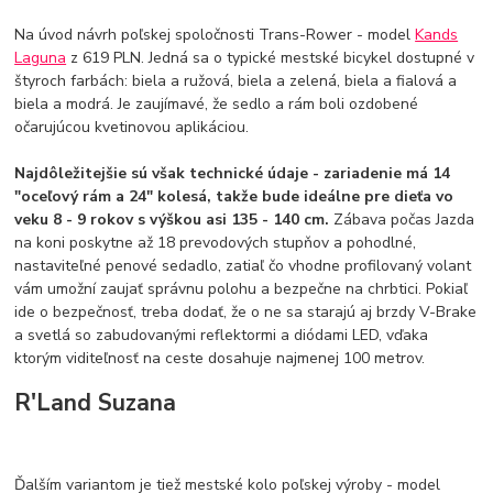
Na úvod návrh poľskej spoločnosti Trans-Rower - model
Kands
Laguna
z 619 PLN. Jedná sa o typické mestské bicykel dostupné v
štyroch farbách: biela a ružová, biela a zelená, biela a fialová a
biela a modrá. Je zaujímavé, že sedlo a rám boli ozdobené
očarujúcou kvetinovou aplikáciou.
Najdôležitejšie sú však technické údaje - zariadenie má 14
"oceľový rám a 24" kolesá, takže bude ideálne pre dieťa vo
veku 8 - 9 rokov s výškou asi 135 - 140 cm.
Zábava počas Jazda
na koni poskytne až 18 prevodových stupňov a pohodlné,
nastaviteľné penové sedadlo, zatiaľ čo vhodne profilovaný volant
vám umožní zaujať správnu polohu a bezpečne na chrbtici. Pokiaľ
ide o bezpečnosť, treba dodať, že o ne sa starajú aj brzdy V-Brake
a svetlá so zabudovanými reflektormi a diódami LED, vďaka
ktorým viditeľnosť na ceste dosahuje najmenej 100 metrov.
R'Land Suzana
Ďalším variantom je tiež mestské kolo poľskej výroby - model