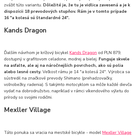
zvážiť túto variantu.
Dôležité je, že tu je vidlica zavesená a je k
dispozícii 18 prevodových stupňov. Rám je v tomto prípade
16 "a kolesá sú štandardné 24".
Kands Dragon
Ďalším návrhom je krížový bicykel
Kands Dragon
od PLN 879,
dostupný v grafitovom celadone, modrej a bielej.
Funguje skvele
na asfalte, ale aj na náročnejších povrchoch, ako sú polia
alebo lesné cesty.
Veľkosť rámu je 14 "a kolesá 24". Výrobca sa
sústredil na značkové prevody Shimano (prehadzovačky,
voľnobežky, radenia). S takýmto motocyklom sa môže každé dievča
vydať na dobrodružstvo, napríklad v rámci víkendového výletu do
prírody so svojimi rodičmi.
Mexller Village
Táto ponuka sa vracia na mestské bicykle - model
Mexller Village