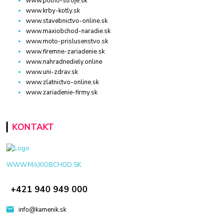
www.polno-stroje.sk
www.krby-kotly.sk
www.stavebnictvo-online.sk
www.maxiobchod-naradie.sk
www.moto-prislusenstvo.sk
www.firemne-zariadenie.sk
www.nahradnediely.online
www.uni-zdrav.sk
www.zlatnictvo-online.sk
www.zariadenie-firmy.sk
KONTAKT
WWW.MAXIOBCHOD.SK
+421 940 949 000
info@kamenik.sk