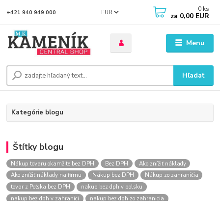
0
ks
EUR
+421 940 949 000
za
0,00 EUR
Menu
Hľadať
Kategórie blogu
Štítky blogu
Nákup tovaru okamžite bez DPH
Bez DPH
Ako znížiť náklady
Ako znížiť náklady na firmu
Nákup bez DPH
Nákup zo zahraničia
tovar z Poľska bez DPH
nakup bez dph v polsku
nakup bez dph v zahranici
nakup bez dph zo zahranicia
nákup bez dph
nákup bez dph v eu
nakupovanie na firmu bez dph