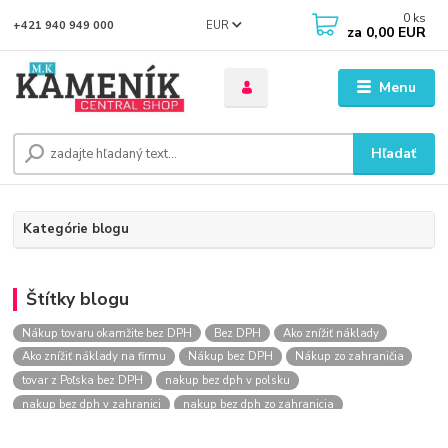
0
ks
EUR
+421 940 949 000
za
0,00 EUR
Menu
Hľadať
Kategórie blogu
Štítky blogu
Nákup tovaru okamžite bez DPH
Bez DPH
Ako znížiť náklady
Ako znížiť náklady na firmu
Nákup bez DPH
Nákup zo zahraničia
tovar z Poľska bez DPH
nakup bez dph v polsku
nakup bez dph v zahranici
nakup bez dph zo zahranicia
nákup bez dph
nákup bez dph v eu
nakupovanie na firmu bez dph