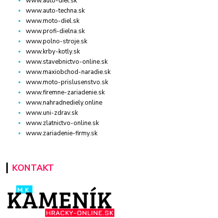
www.auto-diel.sk
www.auto-techna.sk
www.moto-diel.sk
www.profi-dielna.sk
www.polno-stroje.sk
www.krby-kotly.sk
www.stavebnictvo-online.sk
www.maxiobchod-naradie.sk
www.moto-prislusenstvo.sk
www.firemne-zariadenie.sk
www.nahradnediely.online
www.uni-zdrav.sk
www.zlatnictvo-online.sk
www.zariadenie-firmy.sk
KONTAKT