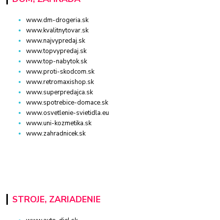
www.dm-drogeria.sk
www.kvalitnytovar.sk
www.najvypredaj.sk
www.topvypredaj.sk
www.top-nabytok.sk
www.proti-skodcom.sk
www.retromaxishop.sk
www.superpredajca.sk
www.spotrebice-domace.sk
www.osvetlenie-svietidla.eu
www.uni-kozmetika.sk
www.zahradnicek.sk
STROJE, ZARIADENIE