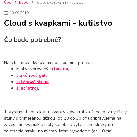
szco nakup bez dph
Smart hodinky pre deti
Úvod
BLOG
Cloud s kvapkami - kutilstvo
Vyberáme 11 najväčších plyšových hračiek
Plyšové hračky
13
.
09
.
2019
Plyšový macovia
10 jedinečných súprav Lego Star Wars
Cloud s kvapkami - kutilstvo
Lego Star Wars
Darčeky na Vianoce 2019
Vianočný darček pre dievča do 20€
Darčeky pre dievčatá
Star Wars
Hry pre deti
Skladačky pre deti
Kedy by malo batoľa meniť posteľ?
Čo bude potrebné?
Detské postele
Detský nábytok
L.O.L. Surprise
L.O.L. Surprise bábiky
L.O.L. Surprise autíčka
L.O.L. Surprise zvieratká
L.O.L. Surprise hračky
Na šitie mraku kvapkami potrebujeme pár vecí:
L.O.L. Surprise domčeky
L.O.L. Surprise postavičky
kúsky vzorovaných
bavlna
,
L.O.L. Surprise zberateľské figúrky
L.O.L. OMG
L.O.L. OMG Bábiky
silikónová guľa
,
saténová stuha
,
šijací stroj
.
1. Vystrihnite oblak a tri kvapky z dvakrát zloženej bavlny. Kusy
stuhy s primeranou dĺžkou (od 20 do 30 cm) pripravujeme na
zavesenie kvapiek a malý kúsok na vytvorenie slučky na
zavesenie mraku na miesto, ktoré vyberieme (asi 10 cm).