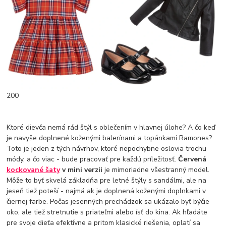
200
Ktoré dievča nemá rád štýl s oblečením v hlavnej úlohe? A čo keď
je navyše doplnené koženými balerínami a topánkami Ramones?
Toto je jeden z tých návrhov, ktoré nepochybne oslovia trochu
módy, a čo viac - bude pracovať pre každú príležitosť.
Červená
kockované šaty
v mini verzii
je mimoriadne všestranný model.
Môže to byť skvelá základňa pre letné štýly s sandálmi, ale na
jeseň tiež poteší - najmä ak je doplnená koženými doplnkami v
čiernej farbe. Počas jesenných prechádzok sa ukázalo byť býčie
oko, ale tiež stretnutie s priateľmi alebo ísť do kina. Ak hľadáte
pre svoje dieťa efektívne a pritom klasické riešenia, oplatí sa