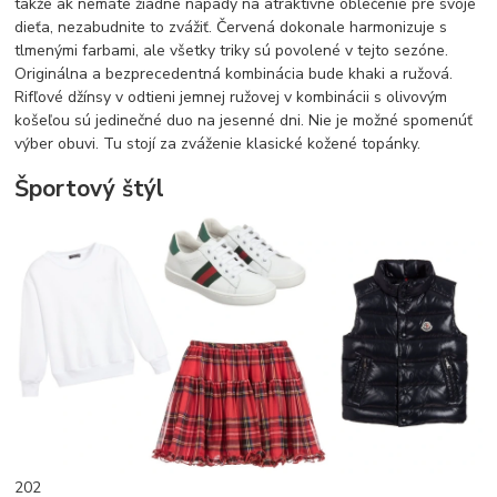
takže ak nemáte žiadne nápady na atraktívne oblečenie pre svoje
dieťa, nezabudnite to zvážiť. Červená dokonale harmonizuje s
tlmenými farbami, ale všetky triky sú povolené v tejto sezóne.
Originálna a bezprecedentná kombinácia bude khaki a ružová.
Rifľové džínsy v odtieni jemnej ružovej v kombinácii s olivovým
košeľou sú jedinečné duo na jesenné dni. Nie je možné spomenúť
výber obuvi. Tu stojí za zváženie klasické kožené topánky.
Športový štýl
202