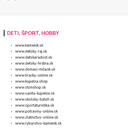
DETI, ŠPORT, HOBBY
www.kamenik.sk
www.detsky-raj.sk
www.detskaradost.sk
www.detsky-hrdina.sk
www.domaci-milacik.sk
www.hracky-online.sk
www.kupelna.shop
www.stonshop.sk
www.sanita-kupelne.sk
www.skolsky-batoh.sk
www.sportaturistika.sk
www.potraviny-online.sk
www.zlatnictvo-online.sk
www.rybarstvo-kamenik.sk