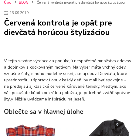
szco nakup bez dph
Smart hodinky pre deti
Úvod
BLOG
Červená kontrola je opäť pre dievčatá horúcou štylizáciou
Vyberáme 11 najväčších plyšových hračiek
Plyšové hračky
13
.
09
.
2019
Plyšový macovia
10 jedinečných súprav Lego Star Wars
Červená kontrola je opäť pre
Lego Star Wars
Darčeky na Vianoce 2019
dievčatá horúcou štylizáciou
Vianočný darček pre dievča do 20€
Darčeky pre dievčatá
Star Wars
Hry pre deti
Skladačky pre deti
Kedy by malo batoľa meniť posteľ?
Detské postele
Detský nábytok
L.O.L. Surprise
L.O.L. Surprise bábiky
L.O.L. Surprise autíčka
L.O.L. Surprise zvieratká
L.O.L. Surprise hračky
V tejto sezóne výrobcovia ponúkajú nespočetné množstvo odevov
L.O.L. Surprise domčeky
L.O.L. Surprise postavičky
a doplnkov s kockovaným motívom. Na výber máte vrchný odev,
vzdušné šaty, mnoho modelov sukní, ale aj obuv. Dievčatá, ktoré
L.O.L. Surprise zberateľské figúrky
L.O.L. OMG
L.O.L. OMG Bábiky
uprednostňujú športovú obuv každý deň, by mali byť spokojné -
na predaj sú aj klasické červené kárované tenisky. Predtým, ako
vás pokúšate kúpiť konkrétnu položku, je potrebné zvážiť správne
štýly. Nižšie uvádzame inšpiráciu na jeseň.
Oblečte sa v hlavnej úlohe