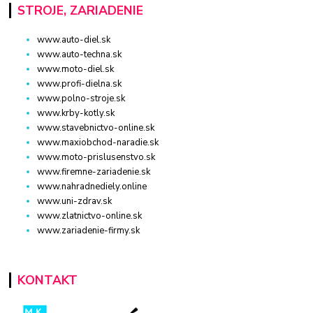
STROJE, ZARIADENIE
www.auto-diel.sk
www.auto-techna.sk
www.moto-diel.sk
www.profi-dielna.sk
www.polno-stroje.sk
www.krby-kotly.sk
www.stavebnictvo-online.sk
www.maxiobchod-naradie.sk
www.moto-prislusenstvo.sk
www.firemne-zariadenie.sk
www.nahradnediely.online
www.uni-zdrav.sk
www.zlatnictvo-online.sk
www.zariadenie-firmy.sk
KONTAKT