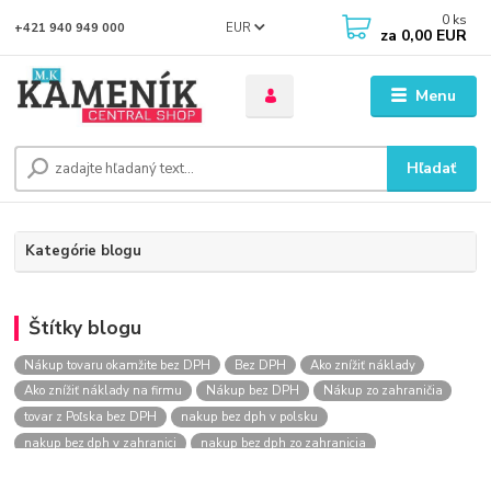
0
ks
EUR
+421 940 949 000
za
0,00 EUR
Menu
Hľadať
Kategórie blogu
Štítky blogu
Nákup tovaru okamžite bez DPH
Bez DPH
Ako znížiť náklady
Ako znížiť náklady na firmu
Nákup bez DPH
Nákup zo zahraničia
tovar z Poľska bez DPH
nakup bez dph v polsku
nakup bez dph v zahranici
nakup bez dph zo zahranicia
nákup bez dph
nákup bez dph v eu
nakupovanie na firmu bez dph