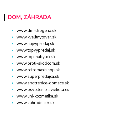
DOM, ZÁHRADA
www.dm-drogeria.sk
www.kvalitnytovar.sk
www.najvypredaj.sk
www.topvypredaj.sk
www.top-nabytok.sk
www.proti-skodcom.sk
www.retromaxishop.sk
www.superpredajca.sk
www.spotrebice-domace.sk
www.osvetlenie-svietidla.eu
www.uni-kozmetika.sk
www.zahradnicek.sk