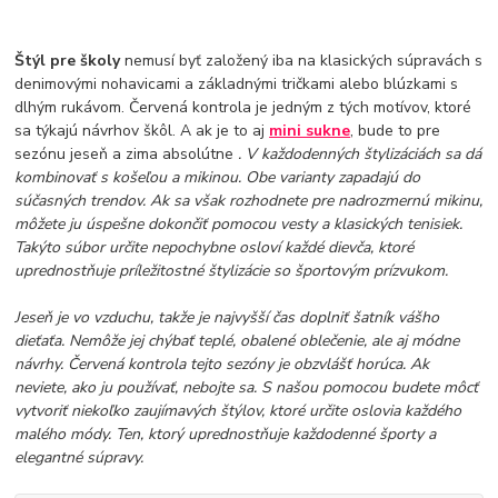
Štýl pre školy
nemusí byť založený iba na klasických súpravách s
denimovými nohavicami a základnými tričkami alebo blúzkami s
dlhým rukávom. Červená kontrola je jedným z tých motívov, ktoré
sa týkajú návrhov škôl. A ak je to aj
mini sukne
, bude to pre
sezónu jeseň a zima absolútne
. V každodenných štylizáciách sa dá
kombinovať s košeľou a mikinou. Obe varianty zapadajú do
súčasných trendov. Ak sa však rozhodnete pre nadrozmernú mikinu,
môžete ju úspešne dokončiť pomocou vesty a klasických tenisiek.
Takýto súbor určite nepochybne osloví každé dievča, ktoré
uprednostňuje príležitostné štylizácie so športovým prízvukom.
Jeseň je vo vzduchu, takže je najvyšší čas doplniť šatník vášho
dieťaťa. Nemôže jej chýbať teplé, obalené oblečenie, ale aj módne
návrhy. Červená kontrola tejto sezóny je obzvlášť horúca. Ak
neviete, ako ju používať, nebojte sa. S našou pomocou budete môcť
vytvoriť niekoľko zaujímavých štýlov, ktoré určite oslovia každého
malého módy. Ten, ktorý uprednostňuje každodenné športy a
elegantné súpravy.