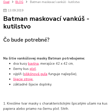
szco nakup bez dph
Smart hodinky pre deti
Úvod
BLOG
Batman maskovací vankúš - kutilstvo
Vyberáme 11 najväčších plyšových hračiek
Plyšové hračky
13
.
09
.
2019
Plyšový macovia
10 jedinečných súprav Lego Star Wars
Batman maskovací vankúš -
Lego Star Wars
Darčeky na Vianoce 2019
kutilstvo
Vianočný darček pre dievča do 20€
Darčeky pre dievčatá
Star Wars
Hry pre deti
Skladačky pre deti
Kedy by malo batoľa meniť posteľ?
Detské postele
Detský nábytok
L.O.L. Surprise
Čo bude potrebné?
L.O.L. Surprise bábiky
L.O.L. Surprise autíčka
L.O.L. Surprise zvieratká
L.O.L. Surprise hračky
L.O.L. Surprise domčeky
L.O.L. Surprise postavičky
Na šitie vankúšovej masky Batman potrebujeme:
L.O.L. Surprise zberateľské figúrky
L.O.L. OMG
L.O.L. OMG Bábiky
dva kusy
bavlna
, merajúce 42 x 42 cm,
čierny kus
plsť
,
výplň (
silikónová guľa
funguje najlepšie),
šijacie stroje
,
základné šijacie doplnky.
1. Kreslíme tvar masky s charakteristickými špicatými ušami na kus
papiera alebo priamo na čiernu plsť. Strih.