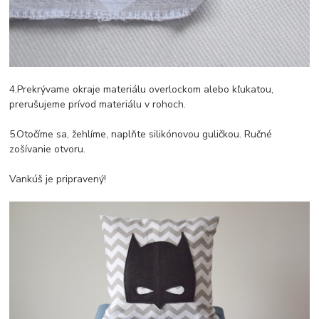
4.Prekrývame okraje materiálu overlockom alebo kľukatou,
prerušujeme prívod materiálu v rohoch.
5.Otočíme sa, žehlíme, naplňte silikónovou guličkou. Ručné
zošívanie otvoru.
Vankúš je pripravený!