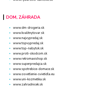
DOM, ZÁHRADA
www.dm-drogeria.sk
www.kvalitnytovar.sk
www.najvypredaj.sk
www.topvypredaj.sk
www.top-nabytok.sk
www.proti-skodcom.sk
www.retromaxishop.sk
www.superpredajca.sk
www.spotrebice-domace.sk
www.osvetlenie-svietidla.eu
www.uni-kozmetika.sk
www.zahradnicek.sk