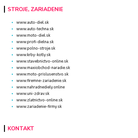
STROJE, ZARIADENIE
www.auto-diel.sk
www.auto-techna.sk
www.moto-diel.sk
www.profi-dielna.sk
www.polno-stroje.sk
www.krby-kotly.sk
www.stavebnictvo-online.sk
www.maxiobchod-naradie.sk
www.moto-prislusenstvo.sk
www.firemne-zariadenie.sk
www.nahradnediely.online
www.uni-zdrav.sk
www.zlatnictvo-online.sk
www.zariadenie-firmy.sk
KONTAKT