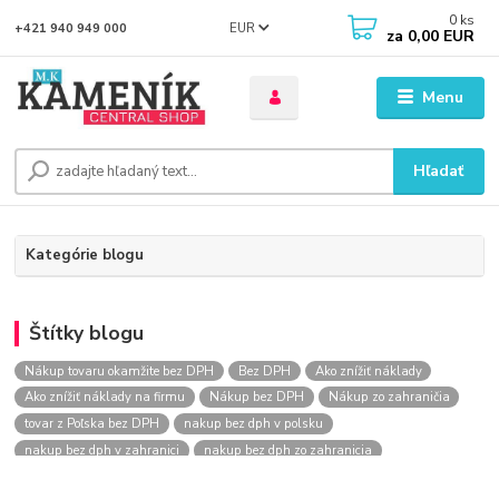
0
ks
EUR
+421 940 949 000
za
0,00 EUR
Menu
Hľadať
Kategórie blogu
Štítky blogu
Nákup tovaru okamžite bez DPH
Bez DPH
Ako znížiť náklady
Ako znížiť náklady na firmu
Nákup bez DPH
Nákup zo zahraničia
tovar z Poľska bez DPH
nakup bez dph v polsku
nakup bez dph v zahranici
nakup bez dph zo zahranicia
nákup bez dph
nákup bez dph v eu
nakupovanie na firmu bez dph