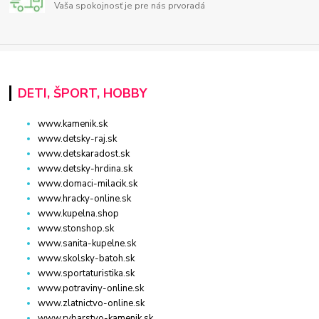
Vaša spokojnosť je pre nás prvoradá
DETI, ŠPORT, HOBBY
www.kamenik.sk
www.detsky-raj.sk
www.detskaradost.sk
www.detsky-hrdina.sk
www.domaci-milacik.sk
www.hracky-online.sk
www.kupelna.shop
www.stonshop.sk
www.sanita-kupelne.sk
www.skolsky-batoh.sk
www.sportaturistika.sk
www.potraviny-online.sk
www.zlatnictvo-online.sk
www.rybarstvo-kamenik.sk