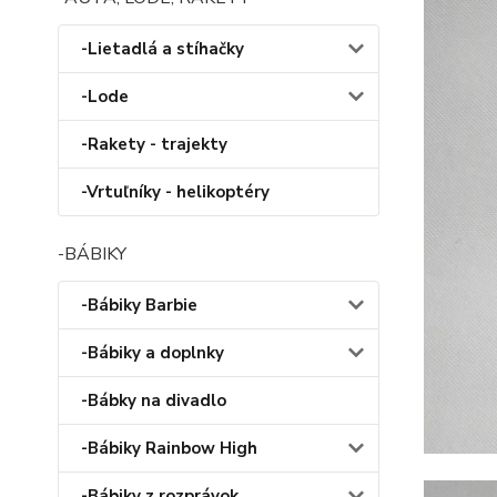
-Lietadlá a stíhačky
-Lode
-Rakety - trajekty
-Vrtuľníky - helikoptéry
-BÁBIKY
-Bábiky Barbie
-Bábiky a doplnky
-Bábky na divadlo
-Bábiky Rainbow High
-Bábiky z rozprávok