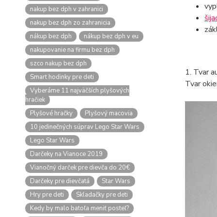
vyp
nakup bez dph v zahranici
šija
nakup bez dph zo zahranicia
zák
nákup bez dph
nákup bez dph v eu
nakupovanie na firmu bez dph
szco nakup bez dph
1. Tvar a
Smart hodinky pre deti
Tvar okie
Vyberáme 11 najväčších plyšových
hračiek
Plyšové hračky
Plyšový macovia
10 jedinečných súprav Lego Star Wars
Lego Star Wars
Darčeky na Vianoce 2019
Vianočný darček pre dievča do 20€
Darčeky pre dievčatá
Star Wars
Hry pre deti
Skladačky pre deti
Kedy by malo batoľa meniť posteľ?