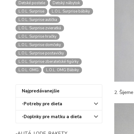
Detské postele
Detský nábytok
L.O.L. Surprise
L.O.L. Surprise bábiky
L.O.L. Surprise autíčka
L.O.L. Surprise zvieratká
L.O.L. Surprise hračky
L.O.L. Surprise domčeky
L.O.L. Surprise postavičky
L.O.L. Surprise zberateľské figúrky
L.O.L. OMG
L.O.L. OMG Bábiky
Najpredávanejšie
2. Šijeme
-Potreby pre dieťa
-Doplnky pre matku a dieťa
-AUTÁ, LODE, RAKETY