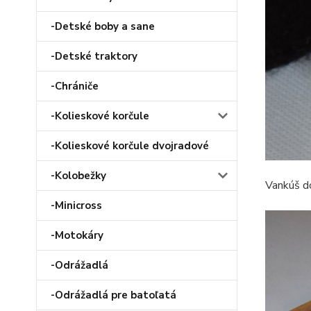
-Detské boby a sane
-Detské traktory
-Chrániče
-Kolieskové korčule
-Kolieskové korčule dvojradové
-Kolobežky
Vankúš do
-Minicross
-Motokáry
-Odrážadlá
-Odrážadlá pre batoľatá