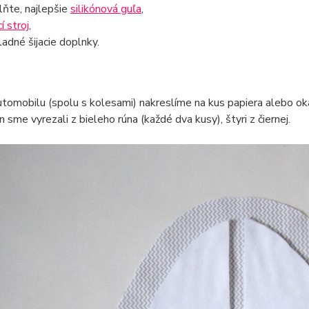
lňte, najlepšie
silikónová guľa
,
cí stroj
,
ladné šijacie doplnky.
utomobilu (spolu s kolesami) nakreslíme na kus papiera alebo oka
n sme vyrezali z bieleho rúna (každé dva kusy), štyri z čiernej.