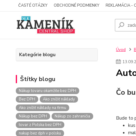
ČASTÉ OTÁZKY
OBCHODNÉ PODMIENKY
REKLAMÁCIA - 
Úvod
Kategórie blogu
13
.
09
.
Auto
Štítky blogu
Čo bu
Nákup tovaru okamžite bez DPH
Bez DPH
Ako znížiť náklady
Ako znížiť náklady na firmu
Nákup bez DPH
Nákup zo zahraničia
Bude to p
tovar z Poľska bez DPH
ku
mal
nakup bez dph v polsku