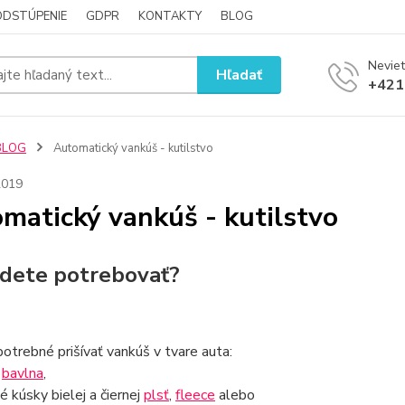
ODSTÚPENIE
GDPR
KONTAKTY
BLOG
Neviet
Hľadať
+421
BLOG
Automatický vankúš - kutilstvo
2019
matický vankúš - kutilstvo
dete potrebovať?
otrebné prišívať vankúš v tvare auta:
s
bavlna
,
é kúsky bielej a čiernej
plsť
,
fleece
alebo