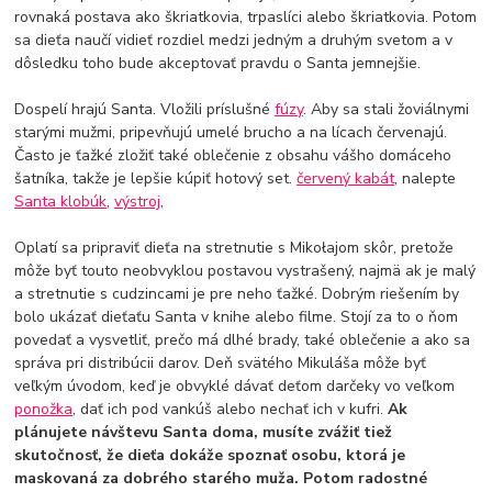
rovnaká postava ako škriatkovia, trpaslíci alebo škriatkovia. Potom
sa dieťa naučí vidieť rozdiel medzi jedným a druhým svetom a v
dôsledku toho bude akceptovať pravdu o Santa jemnejšie.
Dospelí hrajú Santa. Vložili príslušné
fúzy
. Aby sa stali žoviálnymi
starými mužmi, pripevňujú umelé brucho a na lícach červenajú.
Často je ťažké zložiť také oblečenie z obsahu vášho domáceho
šatníka, takže je lepšie kúpiť hotový set.
červený kabát
, nalepte
Santa klobúk
,
výstroj
,
Oplatí sa pripraviť dieťa na stretnutie s Mikołajom skôr, pretože
môže byť touto neobvyklou postavou vystrašený, najmä ak je malý
a stretnutie s cudzincami je pre neho ťažké. Dobrým riešením by
bolo ukázať dieťaťu Santa v knihe alebo filme. Stojí za to o ňom
povedať a vysvetliť, prečo má dlhé brady, také oblečenie a ako sa
správa pri distribúcii darov. Deň svätého Mikuláša môže byť
veľkým úvodom, keď je obvyklé dávať deťom darčeky vo veľkom
ponožka
, dať ich pod vankúš alebo nechať ich v kufri.
Ak
plánujete návštevu Santa doma, musíte zvážiť tiež
skutočnosť, že dieťa dokáže spoznať osobu, ktorá je
maskovaná za dobrého starého muža. Potom radostné