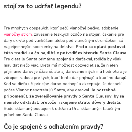
stojí za to udržať legendu?
Pre mnohých dospelých, ktorí pečú vianočné pečivo, zdobenie
vianočný strom
, zavesenie lesklých ozdôb na stojan, čakanie pre
dary ukryté pod vankúšom alebo pod vianočným stromčekom sú
najpríjemnejšie spomienky na detstvo.
Preto sa oplatí pestovať
túto tradíciu a čo najdlhšie potvrdiť existenciu Santa Clausa.
Pre dieťa je Santa primárne spojená s darčekmi, rodičia by však
mali dať niečo viac. Dieťa má možnosť dozvedieť sa, že nielen
prijímanie darov je úžasné, ale aj darovanie iných má hodnotu a je
zdrojom radosti pre tých, ktorí tento dar prijímajú a ktorí ho darujú.
Keď sa dieťa učí princípe darov, pochopí a akceptuje, že dospelí
počas Vianoc nepotrebujú Santa, aby daroval.
Je potrebné
pripomenúť, že zverejňovanie pravdy o Santa Clausovi by sa
nemalo odkladať, pretože riskujeme stratu dôvery dieťaťa.
Bude sklamaný postojom k udržaniu lži a sklamaným falošným
príbehom Santa Clausa.
Čo je spojené s odhalením pravdy?