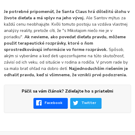
Je potrebné pripomenúť, že Santa Claus hrá dôležitú úlohu v
živote dieťaťa a má vplyv na jeho vývoj.
Ale Santov mýtus za
každú cenu neobhajujte. Kvôli tomuto postoju sa vzdáva vlastnej
analýzy reality, pretože cíti, že "s Mikołajom niečo nie je v
poriadku".
Ak nevieme, ako povedať dieťaťu pravdu, môžeme
použiť terapeutické rozprávky, ktoré o ňom
sprostredkovávajú informácie vo forme rozprávok.
Spôsob,
akým si vyberáme a keď deti upozorňujeme na túto skutočnosť,
závisí od ich veku, od situácie v rodina a rodičia. V prvom rade by
sa malo brať ohľad na dobro detí.
Najjednoduchším riešením je
odhaliť pravdu, keď si všimneme, že vznikli prvé podozrenia.
Páčil sa vám článok? Zdieľajte ho s priateľmi
Facebook
Twitter