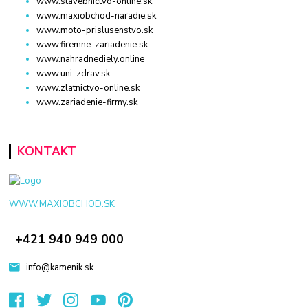
www.stavebnictvo-online.sk
www.maxiobchod-naradie.sk
www.moto-prislusenstvo.sk
www.firemne-zariadenie.sk
www.nahradnediely.online
www.uni-zdrav.sk
www.zlatnictvo-online.sk
www.zariadenie-firmy.sk
KONTAKT
WWW.MAXIOBCHOD.SK
+421 940 949 000
info@kamenik.sk