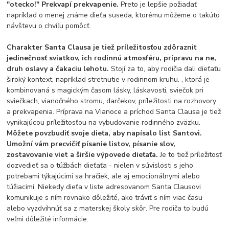
"otecko!" Prekvapí prekvapenie.
Preto je lepšie požiadať
napríklad o menej známe dieťa suseda, ktorému môžeme o takúto
návštevu o chvíľu pomôcť.
Charakter Santa Clausa je tiež príležitosťou zdôrazniť
jedinečnosť sviatkov, ich rodinnú atmosféru, prípravu na ne,
druh oslavy a čakaciu lehotu.
Stojí za to, aby rodičia dali dieťaťu
široký kontext, napríklad stretnutie v rodinnom kruhu. , ktorá je
kombinovaná s magickým časom lásky, láskavosti, sviečok pri
sviečkach, vianočného stromu, darčekov, príležitosti na rozhovory
a prekvapenia. Príprava na Vianoce a príchod Santa Clausa je tiež
vynikajúcou príležitosťou na vybudovanie rodinného zväzku.
Môžete povzbudiť svoje dieťa, aby napísalo list Santovi.
Umožní vám precvičiť písanie listov, písanie slov,
zostavovanie viet a širšie výpovede dieťaťa.
Je to tiež príležitosť
dozvedieť sa o túžbách dieťaťa - nielen v súvislosti s jeho
potrebami týkajúcimi sa hračiek, ale aj emocionálnymi alebo
túžiacimi. Niekedy dieťa v liste adresovanom Santa Clausovi
komunikuje s ním rovnako dôležité, ako tráviť s ním viac času
alebo vyzdvihnúť sa z materskej školy skôr. Pre rodiča to budú
veľmi dôležité informácie.