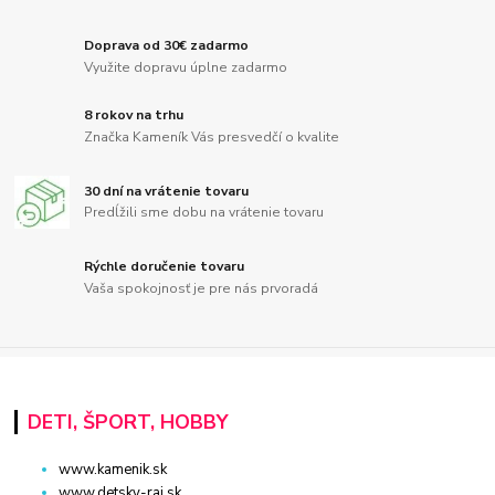
Doprava od 30€ zadarmo
Využite dopravu úplne zadarmo
8 rokov na trhu
Značka Kameník Vás presvedčí o kvalite
30 dní na vrátenie tovaru
Predĺžili sme dobu na vrátenie tovaru
Rýchle doručenie tovaru
Vaša spokojnosť je pre nás prvoradá
DETI, ŠPORT, HOBBY
www.kamenik.sk
www.detsky-raj.sk