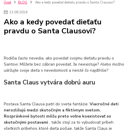
szco nakup bez dph
Smart hodinky pre deti
Úvod
BLOG
Ako a kedy povedať dieťaťu pravdu o Santa Clausovi?
Vyberáme 11 najväčších plyšových hračiek
Plyšové hračky
13
.
09
.
2019
Plyšový macovia
10 jedinečných súprav Lego Star Wars
Ako a kedy povedať dieťaťu
Lego Star Wars
Darčeky na Vianoce 2019
pravdu o Santa Clausovi?
Vianočný darček pre dievča do 20€
Darčeky pre dievčatá
Star Wars
Hry pre deti
Skladačky pre deti
Kedy by malo batoľa meniť posteľ?
Detské postele
Detský nábytok
L.O.L. Surprise
L.O.L. Surprise bábiky
L.O.L. Surprise autíčka
L.O.L. Surprise zvieratká
L.O.L. Surprise hračky
Rodičia často nevedia, ako povedať svojmu dieťaťu pravdu o
L.O.L. Surprise domčeky
L.O.L. Surprise postavičky
Santovi. Môžete bez zábran povedať, že neexistuje? Alebo možno
udržujte svoje dieťa v nevedomosti a neisté čo najdlhšie?
L.O.L. Surprise zberateľské figúrky
L.O.L. OMG
L.O.L. OMG Bábiky
Santa Claus vytvára dobrú auru
Postava Santa Clausa patrí do sveta fantázie.
Viacročné deti
nerozlišujú medzi skutočným a fiktívnym svetom.
Rozprávkové bytosti môžu preto voľne koexistovať so
skutočnými postavami
, takže stojí za to vybudovať príbeh
všetkých príbehov, ktoré dieťa počuje, takže Santa Claus je