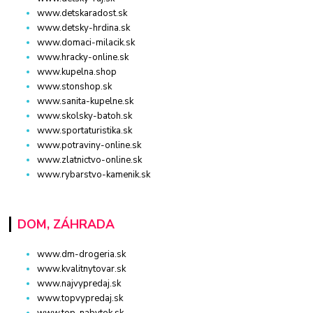
www.detskaradost.sk
www.detsky-hrdina.sk
www.domaci-milacik.sk
www.hracky-online.sk
www.kupelna.shop
www.stonshop.sk
www.sanita-kupelne.sk
www.skolsky-batoh.sk
www.sportaturistika.sk
www.potraviny-online.sk
www.zlatnictvo-online.sk
www.rybarstvo-kamenik.sk
DOM, ZÁHRADA
www.dm-drogeria.sk
www.kvalitnytovar.sk
www.najvypredaj.sk
www.topvypredaj.sk