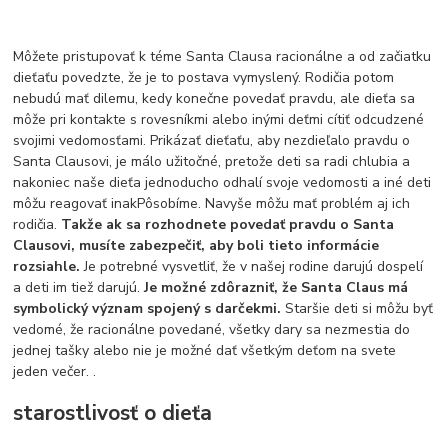
Môžete pristupovať k téme Santa Clausa racionálne a od začiatku
dieťaťu povedzte, že je to postava vymyslený. Rodičia potom
nebudú mať dilemu, kedy konečne povedať pravdu, ale dieťa sa
môže pri kontakte s rovesníkmi alebo inými deťmi cítiť odcudzené
svojimi vedomosťami. Prikázať dieťaťu, aby nezdieľalo pravdu o
Santa Clausovi, je málo užitočné, pretože deti sa radi chlubia a
nakoniec naše dieťa jednoducho odhalí svoje vedomosti a iné deti
môžu reagovať inakPôsobíme. Navyše môžu mať problém aj ich
rodičia.
Takže ak sa rozhodnete povedať pravdu o Santa
Clausovi, musíte zabezpečiť, aby boli tieto informácie
rozsiahle.
Je potrebné vysvetliť, že v našej rodine darujú dospelí
a deti im tiež darujú.
Je možné zdôrazniť, že Santa Claus má
symbolický význam spojený s darčekmi.
Staršie deti si môžu byť
vedomé, že racionálne povedané, všetky dary sa nezmestia do
jednej tašky alebo nie je možné dať všetkým deťom na svete
jeden večer. .
starostlivosť o dieťa