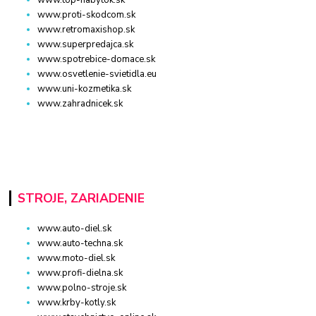
www.top-nabytok.sk
www.proti-skodcom.sk
www.retromaxishop.sk
www.superpredajca.sk
www.spotrebice-domace.sk
www.osvetlenie-svietidla.eu
www.uni-kozmetika.sk
www.zahradnicek.sk
STROJE, ZARIADENIE
www.auto-diel.sk
www.auto-techna.sk
www.moto-diel.sk
www.profi-dielna.sk
www.polno-stroje.sk
www.krby-kotly.sk