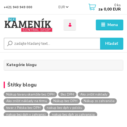
0
ks
EUR
+421 940 949 000
za
0,00 EUR
Menu
Hľadať
Kategórie blogu
Štítky blogu
Nákup tovaru okamžite bez DPH
Bez DPH
Ako znížiť náklady
Ako znížiť náklady na firmu
Nákup bez DPH
Nákup zo zahraničia
tovar z Poľska bez DPH
nakup bez dph v polsku
nakup bez dph v zahranici
nakup bez dph zo zahranicia
nákup bez dph
nákup bez dph v eu
nakupovanie na firmu bez dph