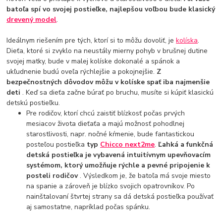
batoľa spí vo svojej postieľke, najlepšou voľbou bude klasický
drevený model
.
Ideálnym riešením pre tých, ktorí si to môžu dovoliť, je
kolíska
.
Dieťa, ktoré si zvyklo na neustály mierny pohyb v brušnej dutine
svojej matky, bude v malej kolíske dokonalé a spánok a
ukľudnenie budú oveľa rýchlejšie a pokojnejšie.
Z
bezpečnostných dôvodov môžu v kolíske spať iba najmenšie
deti
. Keď sa dieťa začne búrať po bruchu, musíte si kúpiť klasickú
detskú postieľku.
Pre rodičov, ktorí chcú zaistiť blízkosť počas prvých
mesiacov života dieťaťa a majú možnosť pohodlnej
starostlivosti, napr. nočné kŕmenie, bude fantastickou
posteľou postieľka
typ
Chicco next2me
.
Ľahká a funkčná
detská postieľka je vybavená intuitívnym upevňovacím
systémom, ktorý umožňuje rýchle a pevné pripojenie k
posteli rodičov
. Výsledkom je, že batoľa má svoje miesto
na spanie a zároveň je blízko svojich opatrovníkov. Po
nainštalovaní štvrtej strany sa dá detská postieľka používať
aj samostatne, napríklad počas spánku.