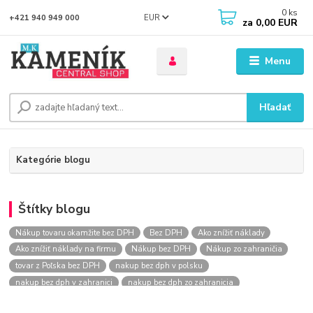
0
ks
EUR
+421 940 949 000
za
0,00 EUR
Menu
Hľadať
Kategórie blogu
Štítky blogu
Nákup tovaru okamžite bez DPH
Bez DPH
Ako znížiť náklady
Ako znížiť náklady na firmu
Nákup bez DPH
Nákup zo zahraničia
tovar z Poľska bez DPH
nakup bez dph v polsku
nakup bez dph v zahranici
nakup bez dph zo zahranicia
nákup bez dph
nákup bez dph v eu
nakupovanie na firmu bez dph