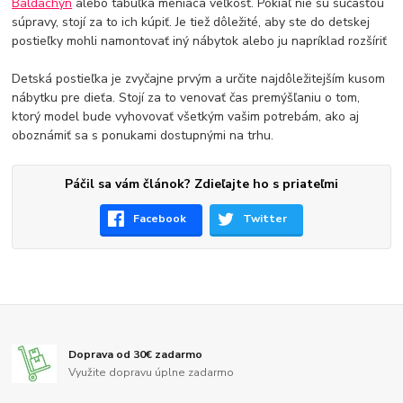
Baldachýn
alebo tabuľka meniaca veľkosť. Pokiaľ nie sú súčasťou
súpravy, stojí za to ich kúpiť. Je tiež dôležité, aby ste do detskej
postieľky mohli namontovať iný nábytok alebo ju napríklad rozšíriť
Detská postieľka je zvyčajne prvým a určite najdôležitejším kusom
nábytku pre dieťa. Stojí za to venovať čas premýšľaniu o tom,
ktorý model bude vyhovovať všetkým vašim potrebám, ako aj
oboznámiť sa s ponukami dostupnými na trhu.
Páčil sa vám článok? Zdieľajte ho s priateľmi
Facebook
Twitter
Doprava od 30€ zadarmo
Využite dopravu úplne zadarmo