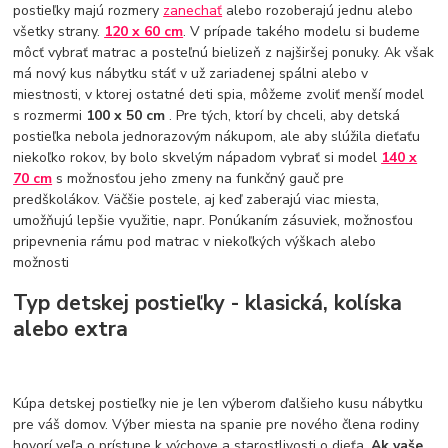
postieľky majú rozmery
zanechať
alebo rozoberajú jednu alebo
všetky strany.
120 x 60 cm
. V prípade takého modelu si budeme
môcť vybrať matrac a posteľnú bielizeň z najširšej ponuky. Ak však
má nový kus nábytku stáť v už zariadenej spálni alebo v
miestnosti, v ktorej ostatné deti spia, môžeme zvoliť menší model
s rozmermi
100 x 50 cm
. Pre tých, ktorí by chceli, aby detská
postieľka nebola jednorazovým nákupom, ale aby slúžila dieťaťu
niekoľko rokov, by bolo skvelým nápadom vybrať si model
140 x
70 cm
s možnosťou jeho zmeny na funkčný gauč pre
predškolákov. Väčšie postele, aj keď zaberajú viac miesta,
umožňujú lepšie využitie, napr. Ponúkaním zásuviek, možnosťou
pripevnenia rámu pod matrac v niekoľkých výškach alebo
možnosti
Typ detskej postieľky - klasická, kolíska
alebo extra
Kúpa detskej postieľky nie je len výberom ďalšieho kusu nábytku
pre váš domov. Výber miesta na spanie pre nového člena rodiny
hovorí veľa o prístupe k výchove a starostlivosti o dieťa.
Ak vaše