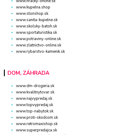
www.hracky-online.sk
www.kupelna.shop
www.stonshop.sk
www.sanita-kupelne.sk
www.skolsky-batoh.sk
www.sportaturistika.sk
www.potraviny-online.sk
www.zlatnictvo-online.sk
www.rybarstvo-kamenik.sk
DOM, ZÁHRADA
www.dm-drogeria.sk
www.kvalitnytovar.sk
www.najvypredaj.sk
www.topvypredaj.sk
www.top-nabytok.sk
www.proti-skodcom.sk
www.retromaxishop.sk
www.superpredajca.sk