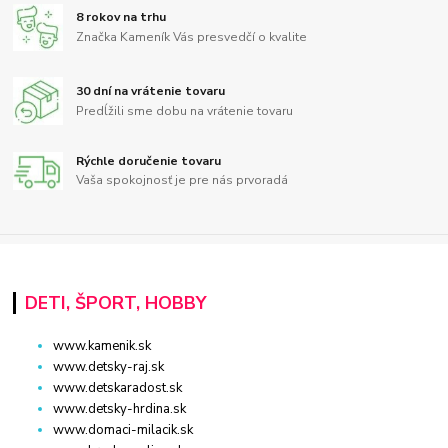
8 rokov na trhu
Značka Kameník Vás presvedčí o kvalite
30 dní na vrátenie tovaru
Predĺžili sme dobu na vrátenie tovaru
Rýchle doručenie tovaru
Vaša spokojnosť je pre nás prvoradá
DETI, ŠPORT, HOBBY
www.kamenik.sk
www.detsky-raj.sk
www.detskaradost.sk
www.detsky-hrdina.sk
www.domaci-milacik.sk