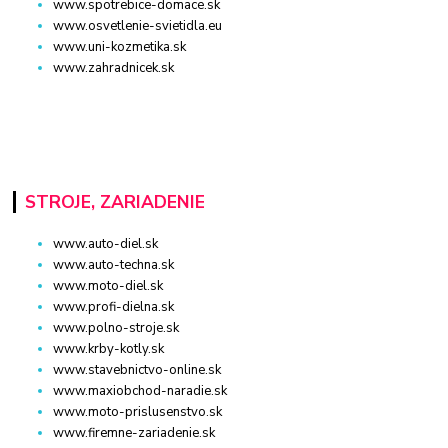
www.spotrebice-domace.sk
www.osvetlenie-svietidla.eu
www.uni-kozmetika.sk
www.zahradnicek.sk
STROJE, ZARIADENIE
www.auto-diel.sk
www.auto-techna.sk
www.moto-diel.sk
www.profi-dielna.sk
www.polno-stroje.sk
www.krby-kotly.sk
www.stavebnictvo-online.sk
www.maxiobchod-naradie.sk
www.moto-prislusenstvo.sk
www.firemne-zariadenie.sk