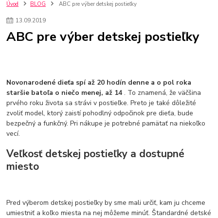
szco nakup bez dph
Smart hodinky pre deti
Úvod
BLOG
ABC pre výber detskej postieľky
Vyberáme 11 najväčších plyšových hračiek
Plyšové hračky
13
.
09
.
2019
Plyšový macovia
10 jedinečných súprav Lego Star Wars
ABC pre výber detskej postieľky
Lego Star Wars
Darčeky na Vianoce 2019
Vianočný darček pre dievča do 20€
Darčeky pre dievčatá
Star Wars
Hry pre deti
Skladačky pre deti
Kedy by malo batoľa meniť posteľ?
Detské postele
Detský nábytok
L.O.L. Surprise
Novonarodené dieťa spí až 20 hodín denne a o pol roka
L.O.L. Surprise bábiky
L.O.L. Surprise autíčka
staršie batoľa o niečo menej, až 14
. To znamená, že väčšina
L.O.L. Surprise zvieratká
L.O.L. Surprise hračky
prvého roku života sa strávi v postieľke. Preto je také dôležité
L.O.L. Surprise domčeky
L.O.L. Surprise postavičky
zvoliť model, ktorý zaistí pohodlný odpočinok pre dieťa, bude
L.O.L. Surprise zberateľské figúrky
L.O.L. OMG
L.O.L. OMG Bábiky
bezpečný a funkčný. Pri nákupe je potrebné pamätať na niekoľko
vecí.
Veľkosť detskej postieľky a dostupné
miesto
Pred výberom detskej postieľky by sme mali určiť, kam ju chceme
umiestniť a koľko miesta na nej môžeme minúť. Štandardné detské