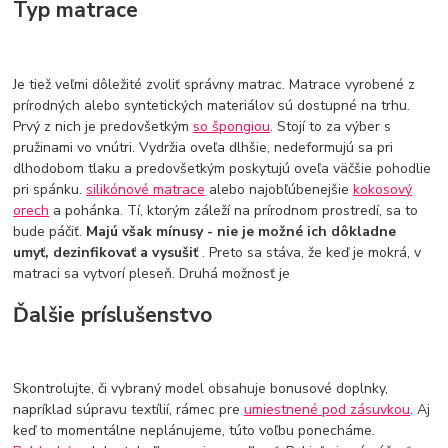
Typ matrace
Je tiež veľmi dôležité zvoliť správny matrac. Matrace vyrobené z
prírodných alebo syntetických materiálov sú dostupné na trhu.
Prvý z nich je predovšetkým
so špongiou
. Stojí to za výber s
pružinami vo vnútri. Vydržia oveľa dlhšie, nedeformujú sa pri
dlhodobom tlaku a predovšetkým poskytujú oveľa väčšie pohodlie
pri spánku.
silikónové matrace
alebo najobľúbenejšie
kokosový
orech
a pohánka. Tí, ktorým záleží na prírodnom prostredí, sa to
bude páčiť.
Majú však mínusy - nie je možné ich dôkladne
umyť, dezinfikovať a vysušiť
. Preto sa stáva, že keď je mokrá, v
matraci sa vytvorí pleseň. Druhá možnosť je
Ďalšie príslušenstvo
Skontrolujte, či vybraný model obsahuje bonusové doplnky,
napríklad súpravu textílií, rámec pre
umiestnené pod zásuvkou
. Aj
keď to momentálne neplánujeme, túto voľbu ponecháme.