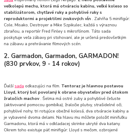
veľkolepú mechu, ktorá má otváraciu kabínu, veľké koleso so
stabilizátorom, chytľavé ruky a pohyblivé ruky s
reproduktormi a projektilmi zvukových vĺn
. Zahŕňa 5 minifigúr:
Cole, Misako, Destroyer a Mike Szpikulec, každá s výraznou
zbraňou, a reportér Fred Finley s mikrofónom. Táto sada
poskytuje veľa zábavy pri stohovaní, ale je určená predovšetkým
na zábavu a prehrávanie filmových scén.
2. Garmadon, Garmadon, GARMADON!
(830 prvkov, 9 - 14 rokov)
Ďalší
sada
odkazujúci na film.
Tentoraz je hlavnou postavou
Lloyd, ktorý bol povolaný k obrane obyvateľov pred útokom
žraločích machov
. Šelma má ostré zuby a pohyblivé čeľuste
(aktivované pomocou gombíka), žraločie plutvy, strašidelné oči,
pohyblivé nohy, tri rotujúce obežné kolesá, dva otváracie kabíny a
je vybavené dvoma delami. Na hlavu mu môžete položiť minifuľku
Garmadonu, ktorá má v odkladacej skrinke ukryté dva katany.
Okrem toho existuje päť minifigúr: Lloyd s mečom, ozbrojené