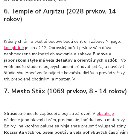
6. Temple of Airjitzu (2028 prvkov, 14
rokov)
Krásny chrám a okolité budovy budú centrom zábavy Ninjago.
kompletné
je ich až 12. Obrovský počet prvkov vám dáva
neobmedzené možnosti objavovania a zábavy.
Budova v
japonskom štýle má veľa detailov a orientálnych ozdôb
. Vo
vnútri môžu študenti bojových umení trénovať, piť čaj a navštíviť
štúdio Wu. Hneď vedľa nájdete kováčsku dielňu a prevádzačský
trh, prepojené chodníkmi a mostom. V
7. Mesto Stiix (1069 prvkov, 8 - 14 rokov)
Strašidelné mesto zapôsobí a bojí sa zároveň. V
obsahuje
nájdeme jeho hlavný chrám, predmostie, loď duchov a motorový
čln Nyi, na ktorého palube sa ninja snaží prelomiť vylúpané zóny.
Rozsiahla výzbroj, osem postáv a veľa pohyblivých častí vám