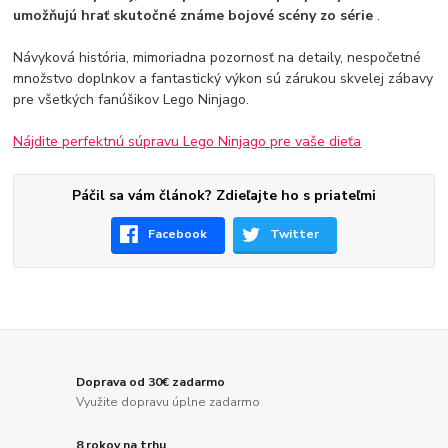
umožňujú hrať skutočné známe bojové scény zo série
.
Návyková história, mimoriadna pozornosť na detaily, nespočetné
množstvo doplnkov a fantastický výkon sú zárukou skvelej zábavy
pre všetkých fanúšikov Lego Ninjago.
Nájdite perfektnú súpravu Lego Ninjago pre vaše dieťa
Páčil sa vám článok? Zdieľajte ho s priateľmi
Facebook
Twitter
Doprava od 30€ zadarmo
Využite dopravu úplne zadarmo
8 rokov na trhu