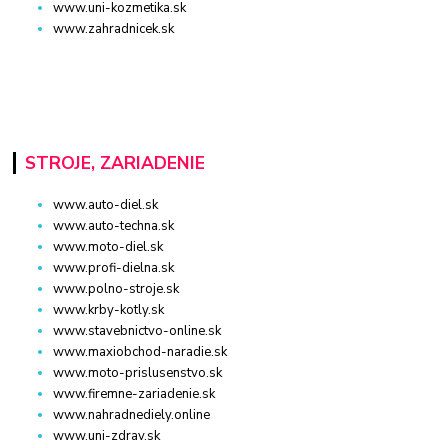
www.uni-kozmetika.sk
www.zahradnicek.sk
STROJE, ZARIADENIE
www.auto-diel.sk
www.auto-techna.sk
www.moto-diel.sk
www.profi-dielna.sk
www.polno-stroje.sk
www.krby-kotly.sk
www.stavebnictvo-online.sk
www.maxiobchod-naradie.sk
www.moto-prislusenstvo.sk
www.firemne-zariadenie.sk
www.nahradnediely.online
www.uni-zdrav.sk