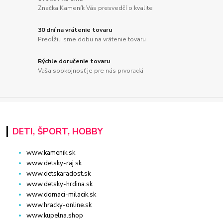
Značka Kameník Vás presvedčí o kvalite
30 dní na vrátenie tovaru
Predĺžili sme dobu na vrátenie tovaru
Rýchle doručenie tovaru
Vaša spokojnosť je pre nás prvoradá
DETI, ŠPORT, HOBBY
www.kamenik.sk
www.detsky-raj.sk
www.detskaradost.sk
www.detsky-hrdina.sk
www.domaci-milacik.sk
www.hracky-online.sk
www.kupelna.shop