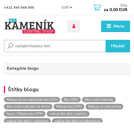
0
ks
EUR
+421 940 949 000
za
0,00 EUR
Menu
Hľadať
Kategórie blogu
Štítky blogu
Nákup tovaru okamžite bez DPH
Bez DPH
Ako znížiť náklady
Ako znížiť náklady na firmu
Nákup bez DPH
Nákup zo zahraničia
tovar z Poľska bez DPH
nakup bez dph v polsku
nakup bez dph v zahranici
nakup bez dph zo zahranicia
nákup bez dph
nákup bez dph v eu
nakupovanie na firmu bez dph