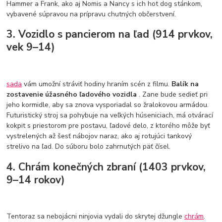
Hammer a Frank, ako aj Nomis a Nancy s ich hot dog stánkom,
vybavené súpravou na prípravu chutných občerstvení.
3. Vozidlo s pancierom na ľad (914 prvkov,
vek 9–14)
sada
vám umožní stráviť hodiny hraním scén z filmu.
Balík na
zostavenie úžasného ľadového vozidla
. Zane bude sedieť pri
jeho kormidle, aby sa znova vysporiadal so žralokovou armádou.
Futuristický stroj sa pohybuje na veľkých húseniciach, má otvárací
kokpit s priestorom pre postavu, ľadové delo, z ktorého môže byť
vystrelených až šesť nábojov naraz, ako aj rotujúci tankový
strelivo na ľad. Do súboru bolo zahrnutých päť čísel.
4. Chrám konečných zbraní (1403 prvkov,
9–14 rokov)
Tentoraz sa nebojácni ninjovia vydali do skrytej džungle
chrám
.