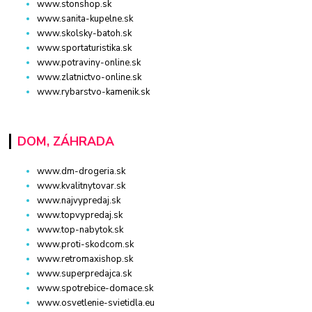
www.stonshop.sk
www.sanita-kupelne.sk
www.skolsky-batoh.sk
www.sportaturistika.sk
www.potraviny-online.sk
www.zlatnictvo-online.sk
www.rybarstvo-kamenik.sk
DOM, ZÁHRADA
www.dm-drogeria.sk
www.kvalitnytovar.sk
www.najvypredaj.sk
www.topvypredaj.sk
www.top-nabytok.sk
www.proti-skodcom.sk
www.retromaxishop.sk
www.superpredajca.sk
www.spotrebice-domace.sk
www.osvetlenie-svietidla.eu