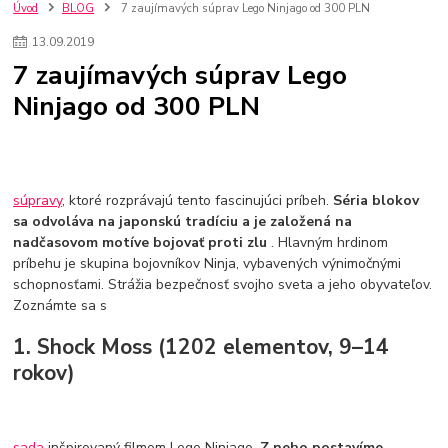
szco nakup bez dph
Smart hodinky pre deti
Úvod
BLOG
7 zaujímavých súprav Lego Ninjago od 300 PLN
Vyberáme 11 najväčších plyšových hračiek
Plyšové hračky
13
.
09
.
2019
Plyšový macovia
10 jedinečných súprav Lego Star Wars
7 zaujímavých súprav Lego
Lego Star Wars
Darčeky na Vianoce 2019
Ninjago od 300 PLN
Vianočný darček pre dievča do 20€
Darčeky pre dievčatá
Star Wars
Hry pre deti
Skladačky pre deti
Kedy by malo batoľa meniť posteľ?
Detské postele
Detský nábytok
L.O.L. Surprise
L.O.L. Surprise bábiky
L.O.L. Surprise autíčka
L.O.L. Surprise zvieratká
L.O.L. Surprise hračky
súpravy
, ktoré rozprávajú tento fascinujúci príbeh.
Séria blokov
L.O.L. Surprise domčeky
L.O.L. Surprise postavičky
sa odvoláva na japonskú tradíciu a je založená na
nadčasovom motíve bojovať proti zlu
. Hlavným hrdinom
L.O.L. Surprise zberateľské figúrky
L.O.L. OMG
L.O.L. OMG Bábiky
príbehu je skupina bojovníkov Ninja, vybavených výnimočnými
schopnosťami. Strážia bezpečnosť svojho sveta a jeho obyvateľov.
Zoznámte sa s
1. Shock Moss (1202 elementov, 9–14
rokov)
sada
inšpirovaný filmom Lego Ninjago.
Z neho postavíme