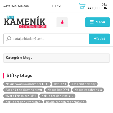
0
ks
EUR
+421 940 949 000
za
0,00 EUR
Menu
Hľadať
Kategórie blogu
Štítky blogu
Nákup tovaru okamžite bez DPH
Bez DPH
Ako znížiť náklady
Ako znížiť náklady na firmu
Nákup bez DPH
Nákup zo zahraničia
tovar z Poľska bez DPH
nakup bez dph v polsku
nakup bez dph v zahranici
nakup bez dph zo zahranicia
nákup bez dph
nákup bez dph v eu
nakupovanie na firmu bez dph