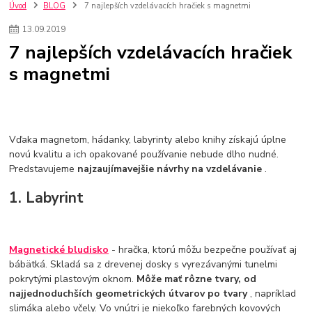
szco nakup bez dph
Smart hodinky pre deti
Úvod
BLOG
7 najlepších vzdelávacích hračiek s magnetmi
Vyberáme 11 najväčších plyšových hračiek
Plyšové hračky
13
.
09
.
2019
Plyšový macovia
10 jedinečných súprav Lego Star Wars
7 najlepších vzdelávacích hračiek
Lego Star Wars
Darčeky na Vianoce 2019
s magnetmi
Vianočný darček pre dievča do 20€
Darčeky pre dievčatá
Star Wars
Hry pre deti
Skladačky pre deti
Kedy by malo batoľa meniť posteľ?
Detské postele
Detský nábytok
L.O.L. Surprise
L.O.L. Surprise bábiky
L.O.L. Surprise autíčka
L.O.L. Surprise zvieratká
L.O.L. Surprise hračky
Vďaka magnetom, hádanky, labyrinty alebo knihy získajú úplne
L.O.L. Surprise domčeky
L.O.L. Surprise postavičky
novú kvalitu a ich opakované používanie nebude dlho nudné.
Predstavujeme
najzaujímavejšie návrhy na vzdelávanie
.
L.O.L. Surprise zberateľské figúrky
L.O.L. OMG
L.O.L. OMG Bábiky
1. Labyrint
Magnetické bludisko
- hračka, ktorú môžu bezpečne používať aj
bábätká. Skladá sa z drevenej dosky s vyrezávanými tunelmi
pokrytými plastovým oknom.
Môže mať rôzne tvary, od
najjednoduchších geometrických útvarov po tvary
, napríklad
slimáka alebo včely. Vo vnútri je niekoľko farebných kovových