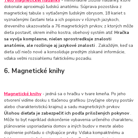
Telo magnetickej hádanky
- mimoriadne zložité hádanky, ktoré
dokonale aproximujú ľudskú anatómiu. Súprava pozostáva z
magnetickej tabule s vytlačeným ľudským obrysom, 18 kariet s
vyznačenými časťami tela a ich popisov v rôznych jazykoch,
dreveného ukazovateľa a 76 magnetických prvkov, z ktorých môže
dieťa postaviť, okrem iného kostra, obehový systém atď.
Hračka
sa vyvíja komplexne, nielen sprostredkuje znalosti
anatómie, ale rozširuje aj jazykové znalosti
. Zakaždým, keď sa
dieťa učí niečo nové a konsoliduje predtým získané informácie,
vďaka veľmi rozsiahlemu faktickému pozadiu.
6. Magnetické knihy
Magnetické knihy
- jedná sa o hračku v tvare kmeňa. Po jeho
otvorení vidíme dosku s tlačenou grafikou (zvyčajne obrysy postáv
alebo charakteristickú krajinu) a sadu magnetických prvkov.
Úlohou dieťaťa je zabezpečiť ich podľa priložených pokynov
.
Môže to byť napríklad dokončenie vybavenia určeného charakteru,
plánovanie usporiadania domov a iných budov v meste alebo
doplnenie pohľadu o chýbajúce prvky. Vďaka kompaktnému a