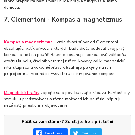
ľahko prepraviteľnému tvaru bude hračka fungovať aj mimo
domova.
7. Clementoni - Kompas a magnetizmus
Kompas a magnetizmus
- vzdelávací súbor od Clementoni
obsahujúci balík prvkov, z ktorých bude dieťa budovať svoj prvý
kompas a učiť sa použiť. Balenie obsahuje: kompasovú základňu,
otočnú kupolu, číselník veternej ružice, kovový kolík, magnetickú
ihlu, stupnicu a veko.
Súprava obsahuje pokyny na ich
pripojenie
a informácie vysvetľujúce fungovanie kompasu.
Magnetické hračky
zapojte sa a povzbudzujte zábavu. Fantasticky
stimulujú predstavivosť a rôzne možnosti ich použitia inšpirujú
nezávislý prieskum a objavovanie.
Páčil sa vám článok? Zdieľajte ho s priateľmi
Facebook
Twitter