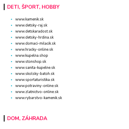
DETI, ŠPORT, HOBBY
www.kamenik.sk
www.detsky-raj.sk
www.detskaradost.sk
www.detsky-hrdina.sk
www.domaci-milacik.sk
www.hracky-online.sk
www.kupelna.shop
www.stonshop.sk
www.sanita-kupelne.sk
www.skolsky-batoh.sk
www.sportaturistika.sk
www.potraviny-online.sk
www.zlatnictvo-online.sk
www.rybarstvo-kamenik.sk
DOM, ZÁHRADA