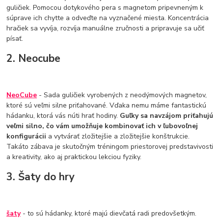
guličiek. Pomocou dotykového pera s magnetom pripevneným k
súprave ich chytte a odveďte na vyznačené miesta. Koncentrácia
hračiek sa vyvíja, rozvíja manuálne zručnosti a pripravuje sa učiť
písať.
2. Neocube
NeoCube
- Sada guličiek vyrobených z neodýmových magnetov,
ktoré sú veľmi silne priťahované. Vďaka nemu máme fantastickú
hádanku, ktorá vás núti hrať hodiny.
Guľky sa navzájom priťahujú
veľmi silno, čo vám umožňuje kombinovať ich v ľubovoľnej
konfigurácii
a vytvárať zložitejšie a zložitejšie konštrukcie.
Takáto zábava je skutočným tréningom priestorovej predstavivosti
a kreativity, ako aj praktickou lekciou fyziky.
3. Šaty do hry
šaty
- to sú hádanky, ktoré majú dievčatá radi predovšetkým.