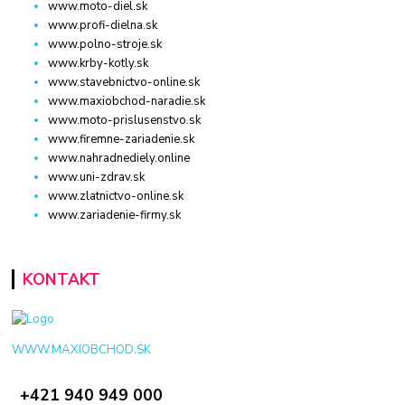
www.moto-diel.sk
www.profi-dielna.sk
www.polno-stroje.sk
www.krby-kotly.sk
www.stavebnictvo-online.sk
www.maxiobchod-naradie.sk
www.moto-prislusenstvo.sk
www.firemne-zariadenie.sk
www.nahradnediely.online
www.uni-zdrav.sk
www.zlatnictvo-online.sk
www.zariadenie-firmy.sk
KONTAKT
WWW.MAXIOBCHOD.SK
+421 940 949 000