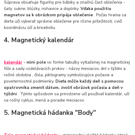
Súprava obsahuje figuríny pre bábiky a značnú časť oblečenia -
šaty, sukne, blúzky, nohavice a doplnky.
Vďaka použitiu
magnetov sa k obrázkom pripája oblečenie
. Počas hrania sa
dieťa učí vyberať správne oblečenie pre rôzne príležitosti, cvičí
koordináciu očí a kreativitu.
4. Magnetický kalendár
kalendár
- mini pole
vo forme tabuľky vytlačenej na magnetickej
fólii a sady vzdelávacích prvkov - názvy mesiacov, dní v týždni a
ročné obdobia , čísla, piktogramy symbolizujúce počasie a
poveternostné podmienky.
Dieťa môže každý deň s pomocou
opatrovníka zmeniť dátum, zvoliť obrázok počasia a deň v
týždni
. Týmto spôsobom sa prirodzene učí používať kalendár, učí
sa ročný cyklus, mená a poradie mesiacov.
5. Magnetická hádanka "Body"