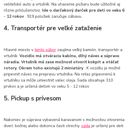
veliteľské auto a vrtuľník. Na uhasenie požiaru bude užitočné aj
rôzne príslušenstvo.
Ide o darčekový darček pre deti vo veku 6
- 12 rokov
. 919 položiek zaručuje zábavu.
4. Transportér pre veľké zaťaženie
Hlavné miesto v
tento súbor
zaujíma veľký kamión, transportér a
vrtuľník.
Vozidlo má otváraciu kabínu, dlhý náves a súpravu
náradia. Vrtuľník má zase možnosť otvoriť kokpit a otáčať
rotory. Okrem toho existujú 2 miniatúry
. K vozidlu je možné
pripevniť náves na prepravu vrtuľníka. Na reťaz pripevnenú k
vrtuľníku sa môže umiestniť valec oleja. Sada obsahuje 310
prvkov a je určená deťom vo veku 5 - 12 rokov.
5. Pickup s prívesom
Nakoniec je súprava vybavená karavanom s možnosťou otvorenia
dverí, bočnej alebo dokonca časti strechy.
sada
je určený pre deti