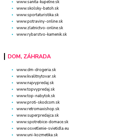
www.sanita-kupelne.sk
www.skolsky-batoh.sk
www.sportaturistika.sk
www.potraviny-online.sk
www.zlatnictvo-online.sk
www.rybarstvo-kamenik.sk
DOM, ZÁHRADA
www.dm-drogeria.sk
www.kvalitnytovar.sk
www.najvypredaj.sk
www.topvypredaj.sk
www.top-nabytok.sk
www.proti-skodcom.sk
www.retromaxishop.sk
www.superpredajca.sk
www.spotrebice-domace.sk
www.osvetlenie-svietidla.eu
www.uni-kozmetika.sk