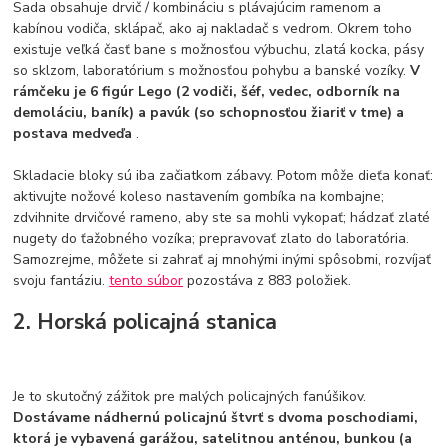
Sada obsahuje drvič / kombináciu s plávajúcim ramenom a
kabínou vodiča, sklápač, ako aj nakladač s vedrom. Okrem toho
existuje veľká časť bane s možnosťou výbuchu, zlatá kocka, pásy
so sklzom, laboratórium s možnosťou pohybu a banské vozíky.
V
rámčeku je 6 figúr Lego (2 vodiči, šéf, vedec, odborník na
demoláciu, baník) a pavúk (so schopnosťou žiariť v tme) a
postava medveďa
.
Skladacie bloky sú iba začiatkom zábavy. Potom môže dieťa konať:
aktivujte nožové koleso nastavením gombíka na kombajne;
zdvihnite drvičové rameno, aby ste sa mohli vykopať; hádzať zlaté
nugety do ťažobného vozíka; prepravovať zlato do laboratória.
Samozrejme, môžete si zahrať aj mnohými inými spôsobmi, rozvíjať
svoju fantáziu.
tento súbor
pozostáva z 883 položiek.
2. Horská policajná stanica
Je to skutočný zážitok pre malých policajných fanúšikov.
Dostávame nádhernú policajnú štvrť s dvoma poschodiami,
ktorá je vybavená garážou, satelitnou anténou, bunkou (a