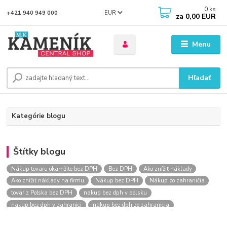
0
ks
EUR
+421 940 949 000
za
0,00 EUR
Menu
Hľadať
Kategórie blogu
Štítky blogu
Nákup tovaru okamžite bez DPH
Bez DPH
Ako znížiť náklady
Ako znížiť náklady na firmu
Nákup bez DPH
Nákup zo zahraničia
tovar z Poľska bez DPH
nakup bez dph v polsku
nakup bez dph v zahranici
nakup bez dph zo zahranicia
nákup bez dph
nákup bez dph v eu
nakupovanie na firmu bez dph