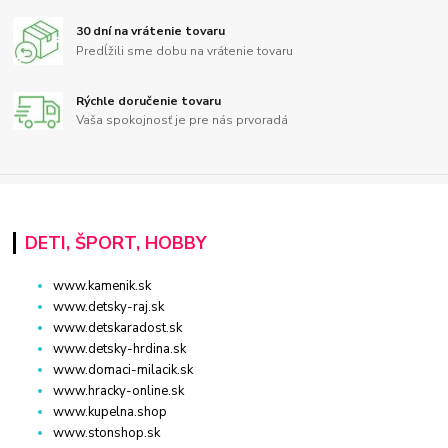
30 dní na vrátenie tovaru
Predĺžili sme dobu na vrátenie tovaru
Rýchle doručenie tovaru
Vaša spokojnosť je pre nás prvoradá
DETI, ŠPORT, HOBBY
www.kamenik.sk
www.detsky-raj.sk
www.detskaradost.sk
www.detsky-hrdina.sk
www.domaci-milacik.sk
www.hracky-online.sk
www.kupelna.shop
www.stonshop.sk