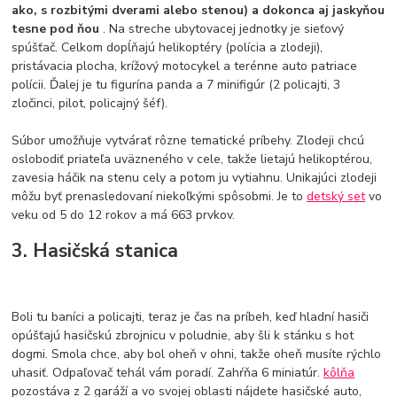
ako, s rozbitými dverami alebo stenou) a dokonca aj jaskyňou
tesne pod ňou
. Na streche ubytovacej jednotky je sieťový
spúšťač. Celkom dopĺňajú helikoptéry (polícia a zlodeji),
pristávacia plocha, krížový motocykel a terénne auto patriace
polícii. Ďalej je tu figurína panda a 7 minifigúr (2 policajti, 3
zločinci, pilot, policajný šéf).
Súbor umožňuje vytvárať rôzne tematické príbehy. Zlodeji chcú
oslobodiť priateľa uväzneného v cele, takže lietajú helikoptérou,
zavesia háčik na stenu cely a potom ju vytiahnu. Unikajúci zlodeji
môžu byť prenasledovaní niekoľkými spôsobmi. Je to
detský set
vo
veku od 5 do 12 rokov a má 663 prvkov.
3. Hasičská stanica
Boli tu baníci a policajti, teraz je čas na príbeh, keď hladní hasiči
opúšťajú hasičskú zbrojnicu v poludnie, aby šli k stánku s hot
dogmi. Smola chce, aby bol oheň v ohni, takže oheň musíte rýchlo
uhasiť. Odpaľovač tehál vám poradí. Zahŕňa 6 miniatúr.
kôlňa
pozostáva z 2 garáží a vo svojej oblasti nájdete hasičské auto,