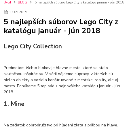
szco nakup bez dph
Smart hodinky pre deti
Úvod
BLOG
5 najlepších súborov Lego City z katalógu január - jún 2018
Vyberáme 11 najväčších plyšových hračiek
Plyšové hračky
13
.
09
.
2019
Plyšový macovia
10 jedinečných súprav Lego Star Wars
5 najlepších súborov Lego City z
Lego Star Wars
Darčeky na Vianoce 2019
katalógu január - jún 2018
Vianočný darček pre dievča do 20€
Darčeky pre dievčatá
Star Wars
Hry pre deti
Skladačky pre deti
Kedy by malo batoľa meniť posteľ?
Detské postele
Detský nábytok
L.O.L. Surprise
Lego City Collection
L.O.L. Surprise bábiky
L.O.L. Surprise autíčka
L.O.L. Surprise zvieratká
L.O.L. Surprise hračky
L.O.L. Surprise domčeky
L.O.L. Surprise postavičky
Predmetom týchto blokov je hlavne mesto, ktoré sa stalo
L.O.L. Surprise zberateľské figúrky
L.O.L. OMG
L.O.L. OMG Bábiky
skutočnou inšpiráciou. V sérii nájdeme súpravy, v ktorých sú
nielen objekty a vozidlá konštruované z mestskej reality, ale aj
mesto. Ponúkame 5 top sád z najnovšieho katalógu január - jún
2018.
1. Mine
Na začiatok dobrodružstvo pri hľadaní zlata s prilbou na hlave.