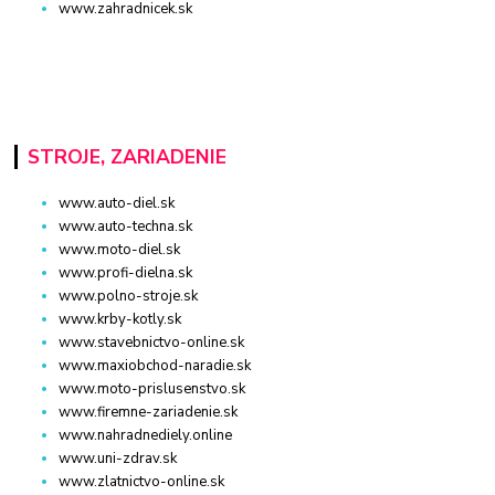
www.zahradnicek.sk
STROJE, ZARIADENIE
www.auto-diel.sk
www.auto-techna.sk
www.moto-diel.sk
www.profi-dielna.sk
www.polno-stroje.sk
www.krby-kotly.sk
www.stavebnictvo-online.sk
www.maxiobchod-naradie.sk
www.moto-prislusenstvo.sk
www.firemne-zariadenie.sk
www.nahradnediely.online
www.uni-zdrav.sk
www.zlatnictvo-online.sk