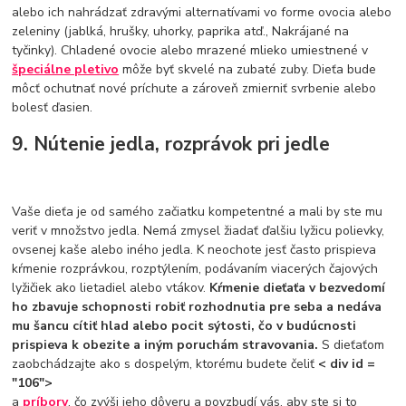
alebo ich nahrádzať zdravými alternatívami vo forme ovocia alebo
zeleniny (jablká, hrušky, uhorky, paprika atď., Nakrájané na
tyčinky). Chladené ovocie alebo mrazené mlieko umiestnené v
špeciálne pletivo
môže byť skvelé na zubaté zuby. Dieťa bude
môcť ochutnať nové príchute a zároveň zmierniť svrbenie alebo
bolesť ďasien.
9. Nútenie jedla, rozprávok pri jedle
Vaše dieťa je od samého začiatku kompetentné a mali by ste mu
veriť v množstvo jedla. Nemá zmysel žiadať ďalšiu lyžicu polievky,
ovsenej kaše alebo iného jedla. K neochote jesť často prispieva
kŕmenie rozprávkou, rozptýlením, podávaním viacerých čajových
lyžičiek ako lietadiel alebo vtákov.
Kŕmenie dieťaťa v bezvedomí
ho zbavuje schopnosti robiť rozhodnutia pre seba a nedáva
mu šancu cítiť hlad alebo pocit sýtosti, čo v budúcnosti
prispieva k obezite a iným poruchám stravovania.
S dieťaťom
zaobchádzajte ako s dospelým, ktorému budete čeliť
< div id =
"106">
a
príbory
, čo zvýši jeho dôveru a povzbudí vás, aby ste si to