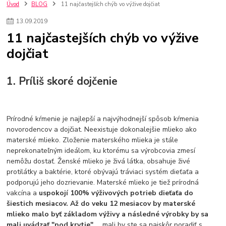
szco nakup bez dph
Smart hodinky pre deti
Úvod
BLOG
11 najčastejších chýb vo výžive dojčiat
Vyberáme 11 najväčších plyšových hračiek
Plyšové hračky
13
.
09
.
2019
Plyšový macovia
10 jedinečných súprav Lego Star Wars
11 najčastejších chýb vo výžive
Lego Star Wars
Darčeky na Vianoce 2019
dojčiat
Vianočný darček pre dievča do 20€
Darčeky pre dievčatá
Star Wars
Hry pre deti
Skladačky pre deti
Kedy by malo batoľa meniť posteľ?
Detské postele
Detský nábytok
L.O.L. Surprise
1. Príliš skoré dojčenie
L.O.L. Surprise bábiky
L.O.L. Surprise autíčka
L.O.L. Surprise zvieratká
L.O.L. Surprise hračky
L.O.L. Surprise domčeky
L.O.L. Surprise postavičky
Prírodné kŕmenie je najlepší a najvýhodnejší spôsob kŕmenia
L.O.L. Surprise zberateľské figúrky
L.O.L. OMG
L.O.L. OMG Bábiky
novorodencov a dojčiat. Neexistuje dokonalejšie mlieko ako
materské mlieko. Zloženie materského mlieka je stále
neprekonateľným ideálom, ku ktorému sa výrobcovia zmesí
nemôžu dostať. Ženské mlieko je živá látka, obsahuje živé
protilátky a baktérie, ktoré obývajú tráviaci systém dieťaťa a
podporujú jeho dozrievanie. Materské mlieko je tiež prírodná
vakcína a
uspokojí 100% výživových potrieb dieťaťa do
šiestich mesiacov. Až do veku 12 mesiacov by materské
mlieko malo byť základom výživy a následné výrobky by sa
mali uvádzať "pod krytie"
. , mali by ste sa najskôr poradiť s