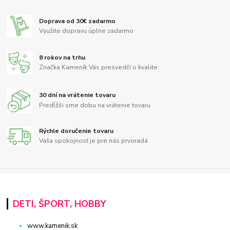
Doprava od 30€ zadarmo
Využite dopravu úplne zadarmo
8 rokov na trhu
Značka Kameník Vás presvedčí o kvalite
30 dní na vrátenie tovaru
Predĺžili sme dobu na vrátenie tovaru
Rýchle doručenie tovaru
Vaša spokojnosť je pre nás prvoradá
DETI, ŠPORT, HOBBY
www.kamenik.sk