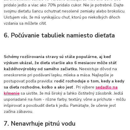
pridalo jedlo a viac ako 70% pridalo cukor. Nie je potrebné. Dajte
svojmu dieťaťu šancu ochutnať nesolené zemiaky alebo brokolicu.
Uisťujem vás, že má vynikajúcu chuť, ktorú po niekoľkých dňoch
vzdania sa môžete cítiť.
6. Počúvanie tabuliek namiesto dieťaťa
Schémy rozširovania stravy sú stále populárne, aj keď
výskum ukázal, že dieťa staršie ako 6 mesiacov môže stáť
každéhovýrobky od samého začiatku.
Neexistuje dôvod na
oneskorenie pri podávaní lepku, mlieka a mäsa. Najlepšie je
postupovať podľa pravidla:
rodič rozhoduje o tom, kedy a kedy
sa dieťa rozhodne, koľko a ako jesť
. Pri výbere
sedadlo na
kŕmenie
sa uistite, že má široký a ľahko čistiteľný zásobník. Jedlá
usporiadané na ňom - rôzne farby, textúry, vône a príchute - môžu
inšpirovať a povzbudiť dieťa k jedlu. Pamätajte, že učenie jesť
začína zábavou.
7. Nenavrhuje pitnú vodu