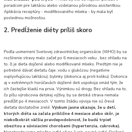
poradcom pre laktáciu alebo vzdelanou pôrodnou asistentkou.
Aplikácia receptúry - modifikovaného mlieka - by mala byť
poslednou možnosťou.
2. Predĺženie diéty príliš skoro
Podľa usmernení Svetovej zdravotníckej organizácie (WHO) by sa
rozšírenie stravy malo začať po 6 mesiacoch veku , bez ohľadu na
to, či je dieťa dojčené alebo modifikované mlieko. Predtým nie je
potrebné dávať dieťaťu čaje, vodu s glukózou (negatívne
ovplyvňujúcou laktáciu), bylinky (dokonca aj proti koliku). Dokonca
aj v extrémnych horúčavách dojčené deti uspokoja smäd tým, že
ich častejšie kladú na prsia. Výnimkou sú drogy. Bez ohľadu na to,
čo píšu výrobcovia detskej výživy, by sa detská strava nemala
predĺžiť po 4 mesiacoch. V tomto štádiu vývoja nie sú črevá
dieťaťa dostatočne zrelé.
Výskum jasne ukazuje, že u detí,
ktorých diéta sa začala približne 4 mesiace alebo skôr, je
niekoľkokrát väčšia pravdepodobnosť, že budú trpieť
obezitou a súvisiacimi chorobami (hypertenzia, cukrovka).