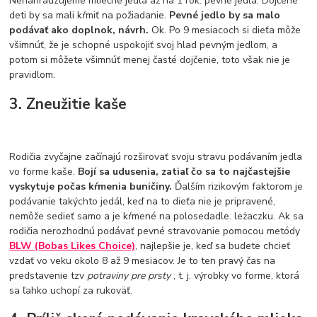
Nenahradzujeme mliečne jedlá až na 1 rok. pevné jedlá. Dojčené
deti by sa mali kŕmiť na požiadanie.
Pevné jedlo by sa malo
podávať ako doplnok, návrh.
Ok. Po 9 mesiacoch si dieťa môže
všimnúť, že je schopné uspokojiť svoj hlad pevným jedlom, a
potom si môžete všimnúť menej časté dojčenie, toto však nie je
pravidlom.
3. Zneužitie kaše
Rodičia zvyčajne začínajú rozširovať svoju stravu podávaním jedla
vo forme kaše.
Bojí sa udusenia, zatiaľ čo sa to najčastejšie
vyskytuje počas kŕmenia buničiny.
Ďalším rizikovým faktorom je
podávanie takýchto jedál, keď na to dieťa nie je pripravené,
nemôže sedieť samo a je kŕmené na polosedadle. leżaczku. Ak sa
rodičia nerozhodnú podávať pevné stravovanie pomocou metódy
BLW (Bobas Likes Choice)
, najlepšie je, keď sa budete chcieť
vzdať vo veku okolo 8 až 9 mesiacov. Je to ten pravý čas na
predstavenie tzv
potraviny pre prsty
, t. j. výrobky vo forme, ktorá
sa ľahko uchopí za rukoväť.