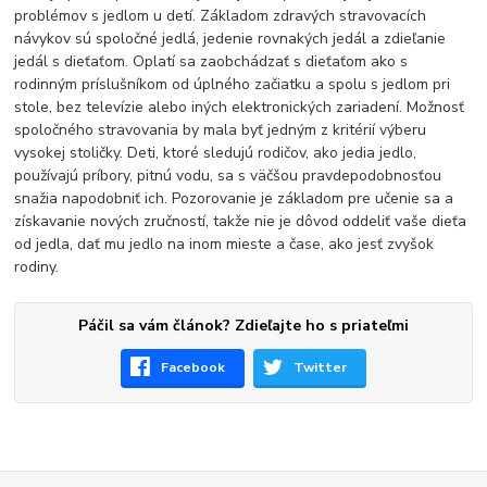
problémov s jedlom u detí. Základom zdravých stravovacích
návykov sú spoločné jedlá, jedenie rovnakých jedál a zdieľanie
jedál s dieťaťom. Oplatí sa zaobchádzať s dieťaťom ako s
rodinným príslušníkom od úplného začiatku a spolu s jedlom pri
stole, bez televízie alebo iných elektronických zariadení. Možnosť
spoločného stravovania by mala byť jedným z kritérií výberu
vysokej stoličky. Deti, ktoré sledujú rodičov, ako jedia jedlo,
používajú príbory, pitnú vodu, sa s väčšou pravdepodobnosťou
snažia napodobniť ich. Pozorovanie je základom pre učenie sa a
získavanie nových zručností, takže nie je dôvod oddeliť vaše dieťa
od jedla, dať mu jedlo na inom mieste a čase, ako jesť zvyšok
rodiny.
Páčil sa vám článok? Zdieľajte ho s priateľmi
Facebook
Twitter