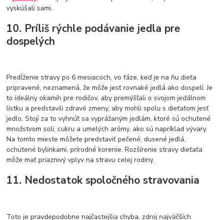
vyskúšali sami.
10. Príliš rýchle podávanie jedla pre
dospelých
Predĺženie stravy po 6 mesiacoch, vo fáze, keď je na ňu dieťa
pripravené, neznamená, že môže jesť rovnaké jedlá ako dospelí. Je
to ideálny okamih pre rodičov, aby premýšľali o svojom jedálnom
lístku a predstavili zdravé zmeny, aby mohli spolu s dieťaťom jesť
jedlo. Stojí za to vyhnúť sa vyprážaným jedlám, ktoré sú ochutené
množstvom soli, cukru a umelých arómy, ako sú napríklad vývary.
Na tomto mieste môžete predstaviť pečené, dusené jedlá,
ochutené bylinkami, prírodné korenie. Rozšírenie stravy dieťaťa
môže mať priaznivý vplyv na stravu celej rodiny.
11. Nedostatok spoločného stravovania
Toto je pravdepodobne najčastejšia chyba, zdroj najväčších