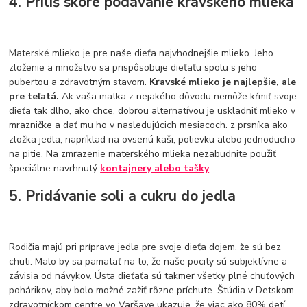
4. Príliš skoré podávanie kravského mlieka
Materské mlieko je pre naše dieťa najvhodnejšie mlieko. Jeho
zloženie a množstvo sa prispôsobuje dieťaťu spolu s jeho
pubertou a zdravotným stavom.
Kravské mlieko je najlepšie, ale
pre teľatá.
Ak vaša matka z nejakého dôvodu nemôže kŕmiť svoje
dieťa tak dlho, ako chce, dobrou alternatívou je uskladniť mlieko v
mrazničke a dať mu ho v nasledujúcich mesiacoch. z prsníka ako
zložka jedla, napríklad na ovsenú kaši, polievku alebo jednoducho
na pitie. Na zmrazenie materského mlieka nezabudnite použiť
špeciálne navrhnutý
kontajnery alebo tašky
.
5. Pridávanie soli a cukru do jedla
Rodičia majú pri príprave jedla pre svoje dieťa dojem, že sú bez
chuti. Malo by sa pamätať na to, že naše pocity sú subjektívne a
závisia od návykov. Ústa dieťaťa sú takmer všetky plné chuťových
pohárikov, aby bolo možné zažiť rôzne príchute. Štúdia v Detskom
zdravotníckom centre vo Varšave ukazuje, že viac ako 80% detí