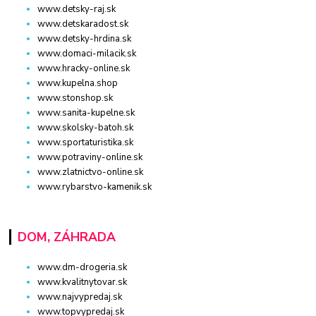
www.detsky-raj.sk
www.detskaradost.sk
www.detsky-hrdina.sk
www.domaci-milacik.sk
www.hracky-online.sk
www.kupelna.shop
www.stonshop.sk
www.sanita-kupelne.sk
www.skolsky-batoh.sk
www.sportaturistika.sk
www.potraviny-online.sk
www.zlatnictvo-online.sk
www.rybarstvo-kamenik.sk
DOM, ZÁHRADA
www.dm-drogeria.sk
www.kvalitnytovar.sk
www.najvypredaj.sk
www.topvypredaj.sk