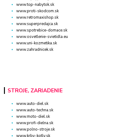
www.top-nabytok.sk
www.proti-skodcom.sk
www.retromaxishop.sk
www.superpredajca.sk
www.spotrebice-domace.sk
www.osvetlenie-svietidla.eu
www.uni-kozmetika.sk
www.zahradnicek.sk
STROJE, ZARIADENIE
www.auto-diel.sk
www.auto-techna.sk
www.moto-diel.sk
www.profi-dielna.sk
www.polno-stroje.sk
www.krby-kotly.sk