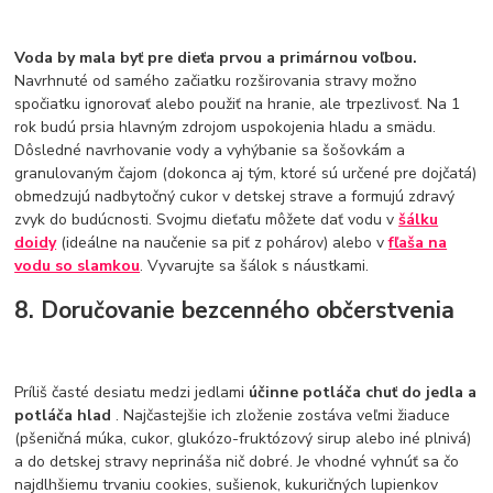
Voda by mala byť pre dieťa prvou a primárnou voľbou.
Navrhnuté od samého začiatku rozširovania stravy možno
spočiatku ignorovať alebo použiť na hranie, ale trpezlivosť. Na 1
rok budú prsia hlavným zdrojom uspokojenia hladu a smädu.
Dôsledné navrhovanie vody a vyhýbanie sa šošovkám a
granulovaným čajom (dokonca aj tým, ktoré sú určené pre dojčatá)
obmedzujú nadbytočný cukor v detskej strave a formujú zdravý
zvyk do budúcnosti. Svojmu dieťaťu môžete dať vodu v
šálku
doidy
(ideálne na naučenie sa piť z pohárov) alebo v
fľaša na
vodu so slamkou
. Vyvarujte sa šálok s náustkami.
8. Doručovanie bezcenného občerstvenia
Príliš časté desiatu medzi jedlami
účinne potláča chuť do jedla a
potláča hlad
. Najčastejšie ich zloženie zostáva veľmi žiaduce
(pšeničná múka, cukor, glukózo-fruktózový sirup alebo iné plnivá)
a do detskej stravy neprináša nič dobré. Je vhodné vyhnúť sa čo
najdlhšiemu trvaniu cookies, sušienok, kukuričných lupienkov