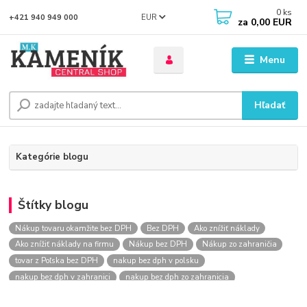
0
ks
EUR
+421 940 949 000
za
0,00 EUR
Menu
Hľadať
Kategórie blogu
Štítky blogu
Nákup tovaru okamžite bez DPH
Bez DPH
Ako znížiť náklady
Ako znížiť náklady na firmu
Nákup bez DPH
Nákup zo zahraničia
tovar z Poľska bez DPH
nakup bez dph v polsku
nakup bez dph v zahranici
nakup bez dph zo zahranicia
nákup bez dph
nákup bez dph v eu
nakupovanie na firmu bez dph