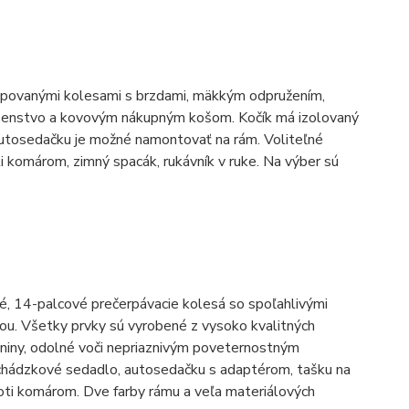
mpovanými kolesami s brzdami, mäkkým odpružením,
lušenstvo a kovovým nákupným košom. Kočík má izolovaný
. Autosedačku je možné namontovať na rám. Voliteľné
i komárom, zimný spacák, rukávník v ruke. Na výber sú
ké, 14-palcové prečerpávacie kolesá so spoľahlivými
žou. Všetky prvky sú vyrobené z vysoko kvalitných
aniny, odolné voči nepriaznivým poveternostným
ychádzkové sedadlo, autosedačku s adaptérom, tašku na
roti komárom. Dve farby rámu a veľa materiálových