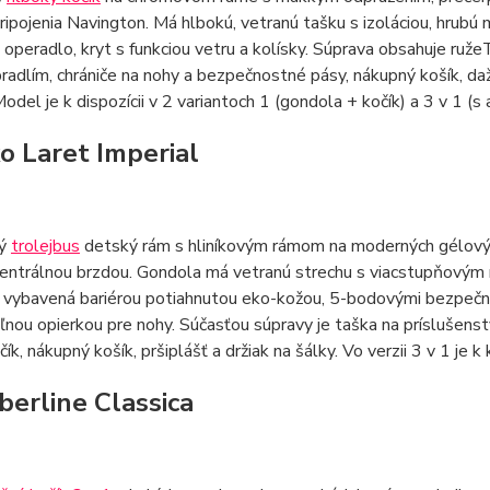
ipojenia Navington. Má hlbokú, vetranú tašku s izoláciou, hrubú m
operadlo, kryt s funkciou vetru a kolísky. Súprava obsahuje ruž
bradlím, chrániče na nohy a bezpečnostné pásy, nákupný košík, d
odel je k dispozícii v 2 variantoch 1 (gondola + kočík) a 3 v 1 
ko Laret Imperial
ný
trolejbus
detský rám s hliníkovým rámom na moderných gélový
centrálnou brzdou. Gondola má vetranú strechu s viacstupňovým 
e vybavená bariérou potiahnutou eko-kožou, 5-bodovými bezpečn
ľnou opierkou pre nohy. Súčasťou súpravy je taška na príslušens
čík, nákupný košík, pršiplášť a držiak na šálky. Vo verzii 3 v 1 
berline Classica