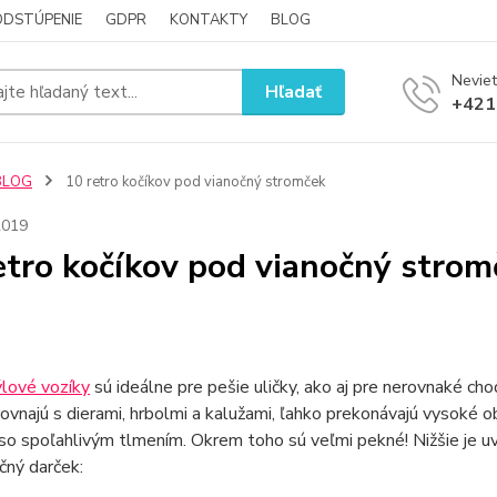
ODSTÚPENIE
GDPR
KONTAKTY
BLOG
Neviet
Hľadať
+421
BLOG
10 retro kočíkov pod vianočný stromček
2019
etro kočíkov pod vianočný strom
ýlové vozíky
sú ideálne pre pešie uličky, ako aj pre nerovnaké ch
ovnajú s dierami, hrbolmi a kalužami, ľahko prekonávajú vysoké 
o spoľahlivým tlmením. Okrem toho sú veľmi pekné! Nižšie je uv
čný darček: