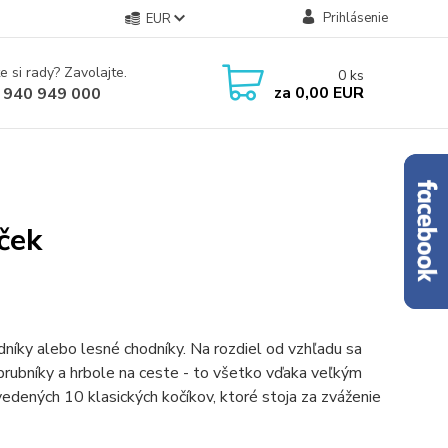
Prihlásenie
EUR
e si rady? Zavolajte.
0
ks
za
0,00 EUR
 940 949 000
ček
odníky alebo lesné chodníky. Na rozdiel od vzhľadu sa
obrubníky a hrbole na ceste - to všetko vďaka veľkým
edených 10 klasických kočíkov, ktoré stoja za zváženie