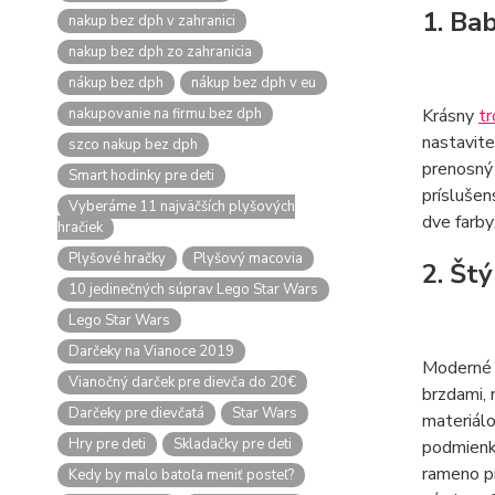
1. Ba
nakup bez dph v zahranici
nakup bez dph zo zahranicia
nákup bez dph
nákup bez dph v eu
nakupovanie na firmu bez dph
Krásny
tr
nastavit
szco nakup bez dph
prenosný 
Smart hodinky pre deti
príslušen
Vyberáme 11 najväčších plyšových
dve farby
hračiek
Plyšové hračky
Plyšový macovia
2. Št
10 jedinečných súprav Lego Star Wars
Lego Star Wars
Darčeky na Vianoce 2019
Modern
Vianočný darček pre dievča do 20€
brzdami, 
Darčeky pre dievčatá
Star Wars
materiálo
Hry pre deti
Skladačky pre deti
podmienka
rameno pr
Kedy by malo batoľa meniť posteľ?