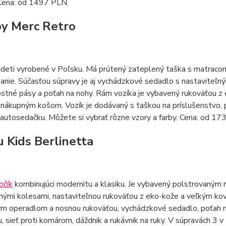
 Cena: od 1497 PLN.
by Merc Retro
deti vyrobené v Poľsku. Má prútený zateplený taška s matracom,
anie. Súčasťou súpravy je aj vychádzkové sedadlo s nastaviteľ
stné pásy a poťah na nohy. Rám vozíka je vybavený rukoväťou z
ákupným košom. Vozík je dodávaný s taškou na príslušenstvo, p
 autosedačku. Môžete si vybrať rôzne vzory a farby. Cena: od 1
u Kids Berlinetta
očík
kombinujúci modernitu a klasiku. Je vybavený polstrovaným 
ými kolesami, nastaviteľnou rukoväťou z eko-kože a veľkým k
m operadlom a nosnou rukoväťou, vychádzkové sedadlo, poťah na n
, sieť proti komárom, dáždnik a rukávnik na ruky. V súpravách 3