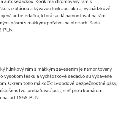
a autosedačkou. Kočík má chrómovaný rám s
šku s izoláciou a kývavou funkciou, ako aj vychádzkové
pojená autosedačka, ktorá sa dá namontovať na rám
nými pásmi s mäkkými poťahmi na pleciach. Sada
99 PLN.
asický hliníkový rám s mäkkým zavesením je namontovaný
 vo vysokom lesku a vychádzkové sedadlo sú vybavené
adom. Okrem toho má kočík: 5-bodové bezpečnostné pásy,
ríslušenstvo, prebaľovací pult, sieť proti komárom,
 Cena: od 1959 PLN.