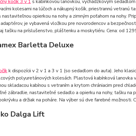
čný kočík 3 v 1
s kabínkovou lanovkou, vychádzkovým sedadlom 
acími kolesami na lúčoch a nákupný košík, priestrannú vetranú ta
 nastaviteľnou opierkou na nohy a zimným poťahom na nohy. Pri
adaptérov, je vybavená vložkou pre novorodencov a bezpečnost
aj tašku na príslušenstvo, pláštenku a moskytiéru. Cena: od 12
amex Barletta Deluxe
očík
k dispozícii v 2 v 1 a 3 v 1 (so sedadlom do auta). Jeho kl
lcových polyuretánových kolesách. Plastová kabínková lanovka
nou skladacou kabínou s vetraním a krytom chrániacim pred chl
né zábradlie, nastaviteľné sedadlo a opierku na nohy, tašku na p
okrývku a držiak na poháre. Na výber sú dve farebné možnosti.
ako Dalga Lift