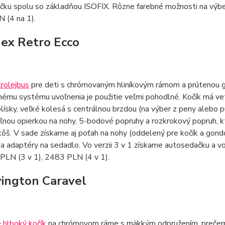
čku spolu so základňou ISOFIX. Rôzne farebné možnosti na výbe
 (4 na 1).
nex Retro Ecco
trolejbus
pre deti s chrómovaným hliníkovým rámom a prútenou g
ému systému uvoľnenia je použitie veľmi pohodlné. Kočík má vet
olísky, veľké kolesá s centrálnou brzdou (na výber z peny aleb
ľnou opierkou na nohy, 5-bodové popruhy a rozkrokový popruh, 
ôš. V sade získame aj poťah na nohy (oddelený pre kočík a gondo
a adaptéry na sedadlo. Vo verzii 3 v 1 získame autosedačku a vo
PLN (3 v 1), 2483 PLN (4 v 1).
vington Caravel
é
hlboký kočík
na chrómovom ráme s mäkkým odpružením, prečerpá