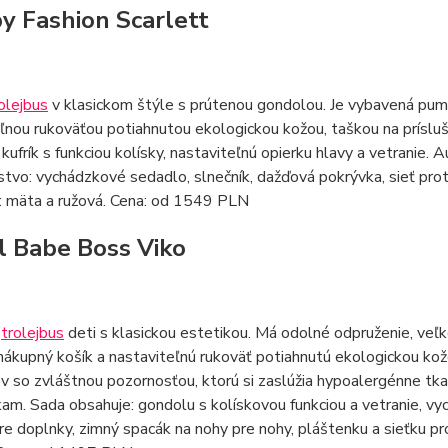
by Fashion Scarlett
olejbus
v klasickom štýle s prútenou gondolou. Je vybavená pu
eľnou rukoväťou potiahnutou ekologickou kožou, taškou na prís
kufrík s funkciou kolísky, nastaviteľnú opierku hlavy a vetranie
stvo: vychádzkové sedadlo, slnečník, dažďová pokrývka, sieť prot
: mäta a ružová. Cena: od 1549 PLN
ýl Babe Boss Viko
é
trolejbus
deti s klasickou estetikou. Má odolné odpruženie, veľ
nákupný košík a nastaviteľnú rukoväť potiahnutú ekologickou ko
v so zvláštnou pozornosťou, ktorú si zaslúžia hypoalergénne tk
m. Sada obsahuje: gondolu s kolískovou funkciou a vetranie, v
e doplnky, zimný spacák na nohy pre nohy, pláštenku a sieťku p