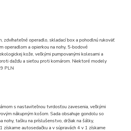
 zdvíhateľné operadlo, skladací box a pohodlnú rukoväť
ným operadlom a opierkou na nohy, 5-bodové
 ekologickej kože, veľkými pumpovanými kolesami a
roti dažďu a sieťou proti komárom. Niektoré modely
739 PLN
rámom s nastaviteľnou tvrdosťou zavesenia, veľkými
ovovým nákupným košom. Sada obsahuje gondolu so
ohy, tašku na príslušenstvo, držiak na šálky,
 v 1 získame autosedačku a v súpravách 4 v 1 získame