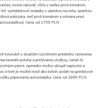
atraci, nosnú rukoväť, všitú v sieťke proti komárom,
eTiež: vychádzkové sedadlo s opierkou na nohy, opierkou
ažďová pokrývka, sieť proti komárom a ochrana pred
(s autosedačkou). Cena: od 1799 PLN
ch kolesách s dvojitým systémom predného zavesenia
nastavením polohy a prešívanou vložkou, zatiaľ čo
ostnými pásmi, operadlo možno sklopiť naplocho a
tvo, ktoré je možné nosiť ako batoh, poťah na gondolové
je k kočíku pripevnená autosedačka. Cena: od 2689 PLN