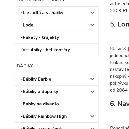
autoseda
2209 PLN
-Lietadlá a stíhačky
5. Lo
-Lode
-Rakety - trajekty
Klasický
-Vrtuľníky - helikoptéry
jednoduch
funkciu k
-BÁBIKY
nastavite
nákupný k
-Bábiky Barbie
pokrývku 
od 2084 
-Bábiky a doplnky
6. Na
-Bábky na divadlo
-Bábiky Rainbow High
Pohodln
-Bábiky z rozprávok