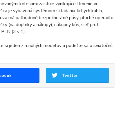
ovanými kolesami zaisťuje vynikajúce tlmenie vo
ška je vybavená systémom skladania tichých kabín,
Chôdza má päťbodové bezpečnostné pásy, ploché operadlo,
šky (na doplnky a nákupy), nákupný kôš, sieť proti
 PLN (3 v 1).
te si jeden z mnohých modelov a podeľte sa o sviatočnú
ebook
Twitter