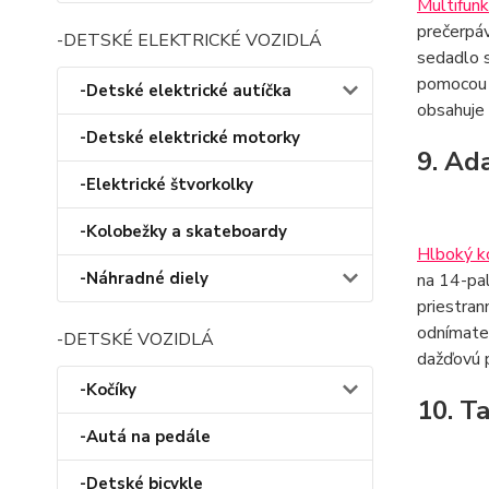
Multifunk
prečerpáv
-DETSKÉ ELEKTRICKÉ VOZIDLÁ
sedadlo s
pomocou 
-Detské elektrické autíčka
obsahuje 
-Detské elektrické motorky
9. Ad
-Elektrické štvorkolky
-Kolobežky a skateboardy
Hlboký k
-Náhradné diely
na 14-pa
priestran
odnímateľ
-DETSKÉ VOZIDLÁ
dažďovú p
-Kočíky
10. T
-Autá na pedále
-Detské bicykle