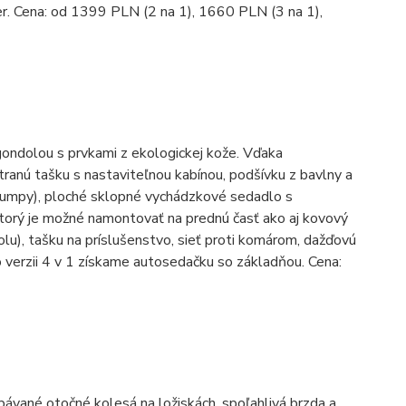
r. Cena: od 1399 PLN (2 na 1), 1660 PLN (3 na 1),
ondolou s prvkami z ekologickej kože. Vďaka
ranú tašku s nastaviteľnou kabínou, podšívku z bavlny a
o pumpy), ploché sklopné vychádzkové sedadlo s
ktorý je možné namontovať na prednú časť ako aj kovový
lu), tašku na príslušenstvo, sieť proti komárom, dažďovú
 verzii 4 v 1 získame autosedačku so základňou. Cena:
vané otočné kolesá na ložiskách, spoľahlivá brzda a