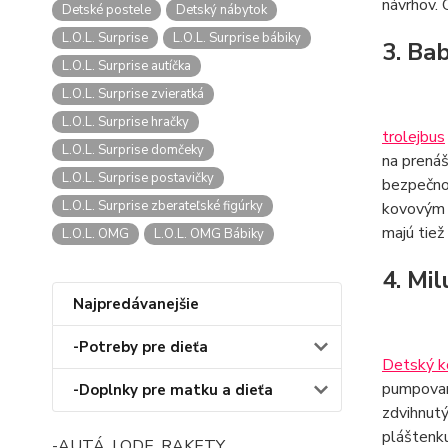
návrhov.
Detské postele
Detský nábytok
L.O.L. Surprise
L.O.L. Surprise bábiky
3. Ba
L.O.L. Surprise autíčka
L.O.L. Surprise zvieratká
L.O.L. Surprise hračky
trolejbus
L.O.L. Surprise domčeky
na prenáš
L.O.L. Surprise postavičky
bezpečno
L.O.L. Surprise zberateľské figúrky
kovovým n
majú tiež
L.O.L. OMG
L.O.L. OMG Bábiky
4. Mil
Najpredávanejšie
-Potreby pre dieťa
Detský k
pumpovan
-Doplnky pre matku a dieťa
zdvihnutý
pláštenku
-AUTÁ, LODE, RAKETY