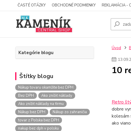
ČASTÉ OTÁZKY
OBCHODNÉ PODMIENKY
REKLAMÁCIA - 
Úvod
Kategórie blogu
13
.
09
.
10 r
Štítky blogu
Nákup tovaru okamžite bez DPH
Bez DPH
Ako znížiť náklady
Retro št
Ako znížiť náklady na firmu
dobre vyr
Nákup bez DPH
Nákup zo zahraničia
kolesám s
tovar z Poľska bez DPH
ako viano
nakup bez dph v polsku