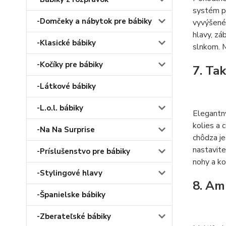
systém pr
-Domčeky a nábytok pre bábiky
vyvýšené 
hlavy, zá
-Klasické bábiky
slnkom. M
-Kočíky pre bábiky
7. Ta
-Látkové bábiky
-L.o.l. bábiky
Elegant
kolies a 
-Na Na Surprise
chôdza j
nastavite
-Príslušenstvo pre bábiky
nohy a ko
-Stylingové hlavy
8. Am
-Španielske bábiky
-Zberateľské bábiky