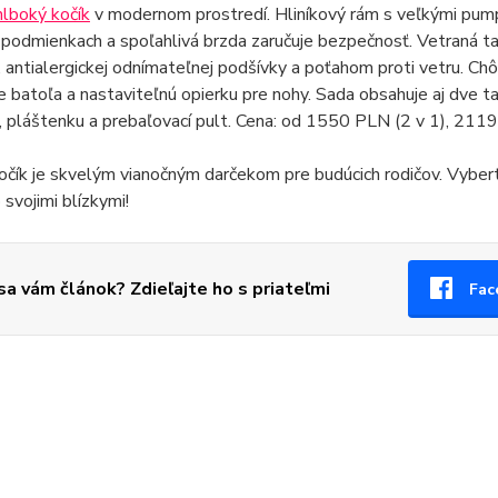
hlboký kočík
v modernom prostredí. Hliníkový rám s veľkými pump
podmienkach a spoľahlivá brzda zaručuje bezpečnosť. Vetraná ta
 antialergickej odnímateľnej podšívky a poťahom proti vetru. 
e batoľa a nastaviteľnú opierku pre nohy. Sada obsahuje aj dve ta
pláštenku a prebaľovací pult. Cena: od 1550 PLN (2 v 1), 2119
čík je skvelým vianočným darčekom pre budúcich rodičov. Vyber
 svojimi blízkymi!
 sa vám článok? Zdieľajte ho s priateľmi
Fac