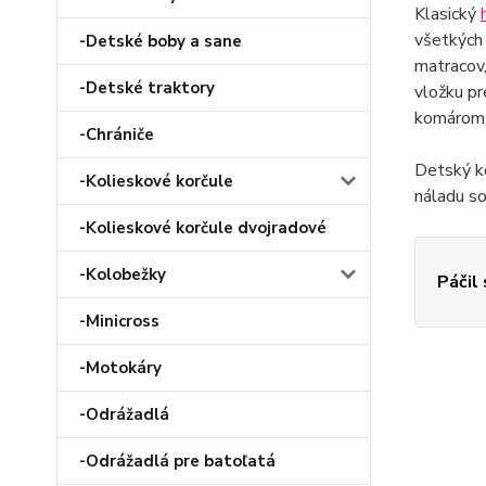
Klasický
všetkých 
-Detské boby a sane
matracov,
-Detské traktory
vložku pr
komárom, 
-Chrániče
Detský ko
-Kolieskové korčule
náladu so
-Kolieskové korčule dvojradové
-Kolobežky
Páčil
-Minicross
-Motokáry
-Odrážadlá
-Odrážadlá pre batoľatá