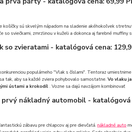
ja prvá párty - katalógová cena: 69,99 
e košíčky sú skvelým nápadom na sladenie akéhokoľvek stretnut
če so sviečkami, zmrzlinou v kuželi a dokonca aj farebné muffiny 
ak so zvieratami - katalógová cena: 129,
 konkurenciou populárneho "Vlak s číslami". Tentoraz umiestnime
 sa tak, aby sa každé zviera pohybovalo samostatne.
Vo vlaku ja
ými ústami a krokodíl
. Vozne sa dajú navzájom kombinovať
j prvý nákladný automobil - katalógová
fantastickú zábavu pre chlapcov aj pre dievčatá.
nákladné auto
mô