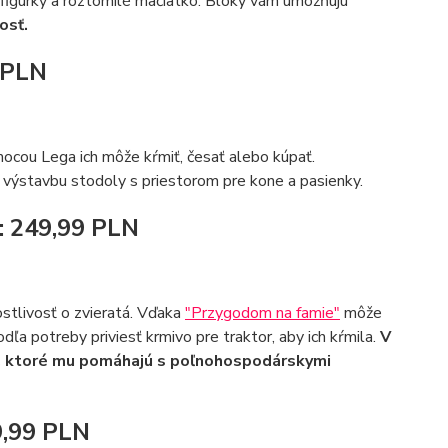
e figúrky a roztomilé mačiatko. Bloky vám umožňujú
osť.
9 PLN
mocou Lega ich môže kŕmiť, česať alebo kúpať.
a výstavbu stodoly s priestorom pre kone a pasienky.
: 249,99 PLN
ostlivosť o zvieratá. Vďaka
"Przygodom na famie"
môže
odľa potreby priviesť krmivo pre traktor, aby ich kŕmila.
V
ti, ktoré mu pomáhajú s poľnohospodárskymi
9,99 PLN