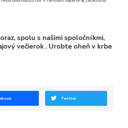
na neba dobrodružstvá. V rámčeku nájdete aj začiatočnú
oraz, spolu s našimi spoločníkmi,
čajový večierok
. Urobte oheň v krbe
ebook
Twitter