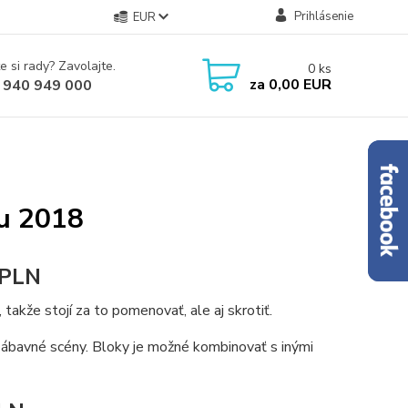
Prihlásenie
EUR
e si rady? Zavolajte.
0
ks
za
0,00 EUR
 940 949 000
gu 2018
 PLN
kže stojí za to pomenovať, ale aj skrotiť.
ať zábavné scény. Bloky je možné kombinovať s inými