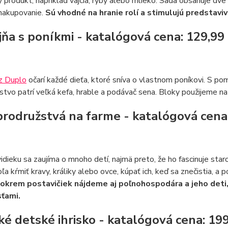
 produkt, napríklad vajcia, ryby alebo mlieko. Sada obsahuje dv
nakupovanie.
Sú vhodné na hranie rolí a stimulujú predstaviv
ajňa s poníkmi - katalógová cena: 129,9
 z Duplo
očarí každé dieťa, ktoré sníva o vlastnom poníkovi. S po
stvo patrí veľká kefa, hrable a podávač sena. Bloky použijeme n
brodružstvá na farme - katalógová cena
vidieku sa zaujíma o mnoho detí, najmä preto, že ho fascinuje star
ľa kŕmiť kravy, králiky alebo ovce, kúpať ich, keď sa znečistia, a p
i okrem postavičiek nájdeme aj poľnohospodára a jeho de
ťami.
ľké detské ihrisko - katalógová cena: 19