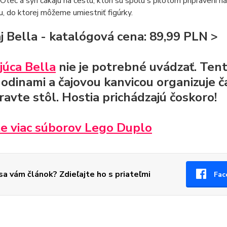
 Otec a syn čakajú na cestu, ktorí sú spolu s pilotom pripravení 
nu, do ktorej môžeme umiestniť figúrky.
aj Bella - katalógová cena: 89,99 PLN
>
júca Bella
nie je potrebné uvádzať.
Tent
 hodinami a čajovou kanvicou organizuje 
ravte stôl. Hostia prichádzajú čoskoro!
te viac súborov Lego Duplo
 sa vám článok? Zdieľajte ho s priateľmi
Fac