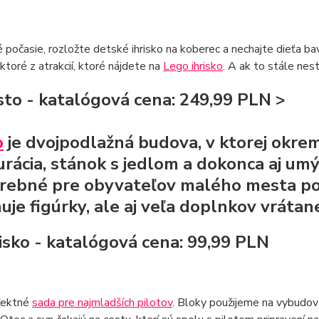
é počasie, rozložte detské ihrisko na koberec a nechajte dieťa b
ektoré z atrakcií, ktoré nájdete na
Lego ihrisko
. A ak to stále nest
sto - katalógová cena: 249,99 PLN
>
o
je dvojpodlažná budova, v ktorej okrem
urácia, stánok s jedlom a dokonca aj um
trebné pre obyvateľov malého mesta p
uje figúrky, ale aj veľa doplnkov vráta
tisko - katalógová cena: 99,99 PLN
rfektné
sada pre najmladších pilotov
. Bloky použijeme na vybudov