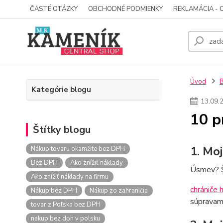
ČASTÉ OTÁZKY
OBCHODNÉ PODMIENKY
REKLAMÁCIA - 
Úvod
Kategórie blogu
13
.
09
.
10 p
Štítky blogu
1. Mo
Nákup tovaru okamžite bez DPH
Bez DPH
Ako znížiť náklady
Úsmev? Šk
Ako znížiť náklady na firmu
chrániče 
Nákup bez DPH
Nákup zo zahraničia
súpravam
tovar z Poľska bez DPH
nakup bez dph v polsku