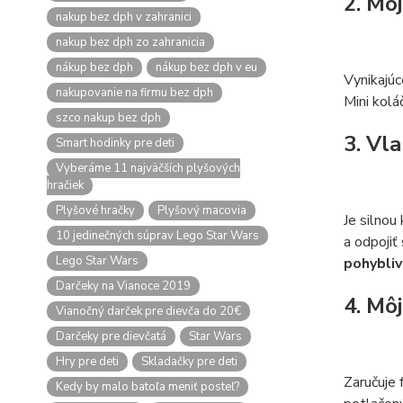
2. Mo
nakup bez dph v zahranici
nakup bez dph zo zahranicia
nákup bez dph
nákup bez dph v eu
Vynikajúc
nakupovanie na firmu bez dph
Mini kolá
szco nakup bez dph
3. Vl
Smart hodinky pre deti
Vyberáme 11 najväčších plyšových
hračiek
Plyšové hračky
Plyšový macovia
Je silnou
10 jedinečných súprav Lego Star Wars
a odpojiť
Lego Star Wars
pohybliv
Darčeky na Vianoce 2019
4. Mô
Vianočný darček pre dievča do 20€
Darčeky pre dievčatá
Star Wars
Hry pre deti
Skladačky pre deti
Zaručuje 
Kedy by malo batoľa meniť posteľ?