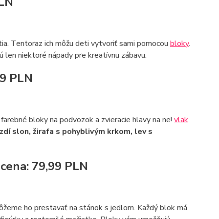
PLN
ia. Tentoraz ich môžu deti vytvoriť sami pomocou
bloky
.
sú len niektoré nápady pre kreatívnu zábavu.
99 PLN
 farebné bloky na podvozok a zvieracie hlavy na ne!
vlak
zdí slon, žirafa s pohyblivým krkom, lev s
 cena: 79,99 PLN
žeme ho prestavať na stánok s jedlom. Každý blok má