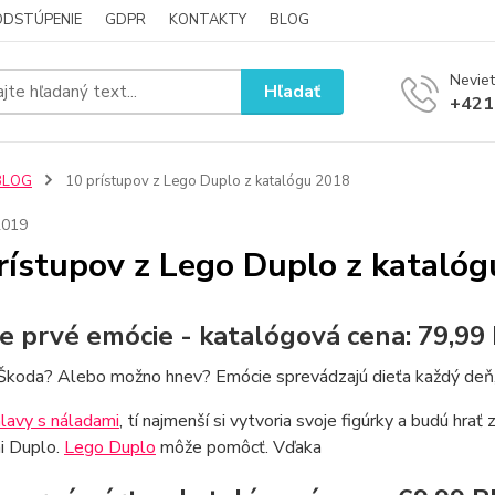
ODSTÚPENIE
GDPR
KONTAKTY
BLOG
Neviet
Hľadať
+421
BLOG
10 prístupov z Lego Duplo z katalógu 2018
2019
rístupov z Lego Duplo z kataló
je prvé emócie - katalógová cena: 79,99
oda? Alebo možno hnev? Emócie sprevádzajú dieťa každý deň, ta
hlavy s náladami
, tí najmenší si vytvoria svoje figúrky a budú hr
i Duplo.
Lego Duplo
môže pomôcť. Vďaka