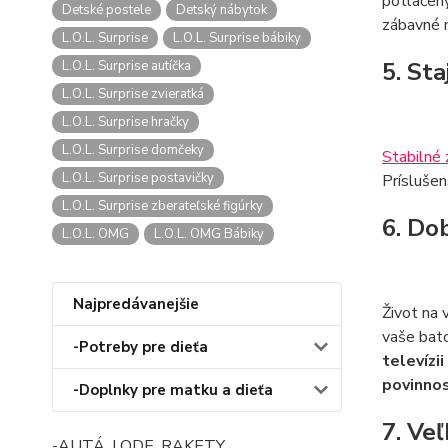
potlačený
Detské postele
Detský nábytok
zábavné 
L.O.L. Surprise
L.O.L. Surprise bábiky
5. St
L.O.L. Surprise autíčka
L.O.L. Surprise zvieratká
L.O.L. Surprise hračky
L.O.L. Surprise domčeky
Stabilné
L.O.L. Surprise postavičky
Príslušen
L.O.L. Surprise zberateľské figúrky
6. Do
L.O.L. OMG
L.O.L. OMG Bábiky
Najpredávanejšie
Život na 
vaše bato
-Potreby pre dieťa
televízi
povinnos
-Doplnky pre matku a dieťa
7. Ve
-AUTÁ, LODE, RAKETY