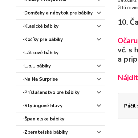
batožinu.
žltú rovi
-Domčeky a nábytok pre bábiky
10. Č
-Klasické bábiky
Očaru
-Kočíky pre bábiky
vč. s
-Látkové bábiky
a prip
-L.o.l. bábiky
Nájdi
-Na Na Surprise
-Príslušenstvo pre bábiky
-Stylingové hlavy
Páčil
-Španielske bábiky
-Zberateľské bábiky