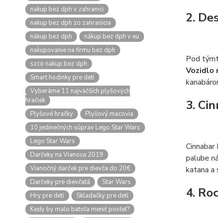
nakup bez dph v zahranici
2. De
nakup bez dph zo zahranicia
nákup bez dph
nákup bez dph v eu
nakupovanie na firmu bez dph
Pod týmt
szco nakup bez dph
Vozidlo 
Smart hodinky pre deti
kanabáro
Vyberáme 11 najväčších plyšových
hračiek
3. Ci
Plyšové hračky
Plyšový macovia
10 jedinečných súprav Lego Star Wars
Lego Star Wars
Cinnabar 
Darčeky na Vianoce 2019
palube ná
Vianočný darček pre dievča do 20€
katana a 
Darčeky pre dievčatá
Star Wars
4. Ro
Hry pre deti
Skladačky pre deti
Kedy by malo batoľa meniť posteľ?