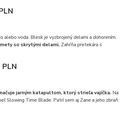
 PLN
lato alebo voda. Blesk je vyzbrojený delami a dohorením.
lomety so skrytými delami.
Zahŕňa pretekára s
9 PLN
značuje jarným katapultom, ktorý strieľa vajíčka.
Na
peľ Slowing Time Blade. Patrí sem aj Zane a jeho zbraň: