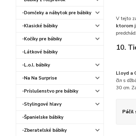
-Domčeky a nábytok pre bábiky
V tejto z
ktorom j
-Klasické bábiky
predchádz
-Kočíky pre bábiky
10. T
-Látkové bábiky
-L.o.l. bábiky
Lloyd a 
-Na Na Surprise
čln s džb
30 cm. Za
-Príslušenstvo pre bábiky
-Stylingové hlavy
Páčil
-Španielske bábiky
-Zberateľské bábiky