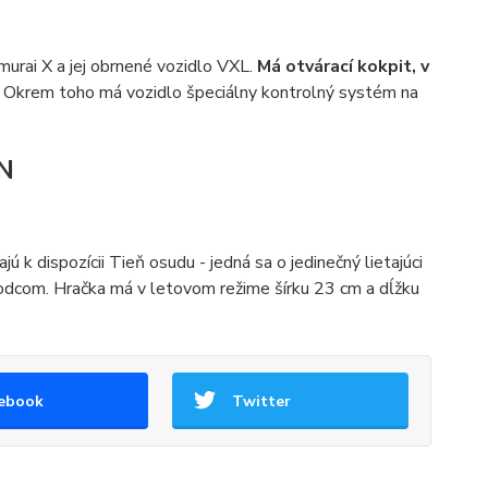
amurai X a jej obrnené vozidlo VXL.
Má otvárací kokpit, v
.
Okrem toho má vozidlo špeciálny kontrolný systém na
LN
jú k dispozícii Tieň osudu - jedná sa o jedinečný lietajúci
kodcom. Hračka má v letovom režime šírku 23 cm a dĺžku
ebook
Twitter