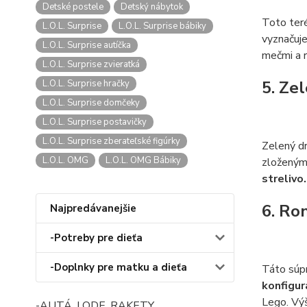
Detské postele
Detský nábytok
Toto teré
L.O.L. Surprise
L.O.L. Surprise bábiky
vyznačuj
L.O.L. Surprise autíčka
mečmi a r
L.O.L. Surprise zvieratká
5. Ze
L.O.L. Surprise hračky
L.O.L. Surprise domčeky
L.O.L. Surprise postavičky
L.O.L. Surprise zberateľské figúrky
Zelený dr
L.O.L. OMG
L.O.L. OMG Bábiky
zloženými
strelivo
6. Ro
Najpredávanejšie
-Potreby pre dieťa
-Doplnky pre matku a dieťa
Táto súp
konfigur
Lego. Výš
-AUTÁ, LODE, RAKETY