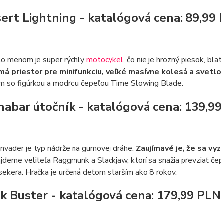
sert Lightning - katalógová cena: 89,99
o menom je super rýchly
motocykel
, čo nie je hrozný piesok, b
má priestor pre minifunkciu, veľké masívne kolesá a svet
m so figúrkou a modrou čepeľou Time Slowing Blade.
nnabar útočník - katalógová cena: 139,9
Invader je typ nádrže na gumovej dráhe.
Zaujímavé je, že sa vy
jdeme veliteľa Raggmunk a Slackjaw, ktorí sa snažia prevziať če
sekera. Hračka je určená deťom starším ako 8 rokov.
ck Buster - katalógová cena: 179,99 PLN