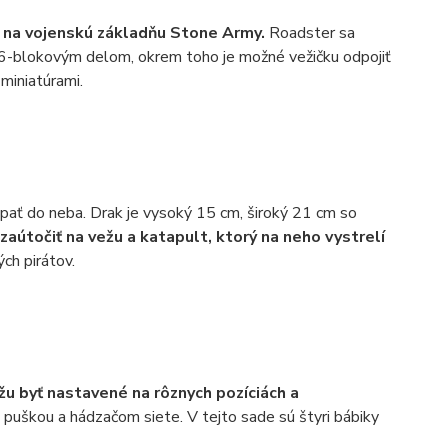
ť na vojenskú základňu Stone Army.
Roadster sa
6-blokovým delom, okrem toho je možné vežičku odpojiť
miniatúrami.
úpať do neba. Drak je vysoký 15 cm, široký 21 cm so
 zaútočiť na vežu a katapult, ktorý na neho vystrelí
ch pirátov.
u byť nastavené na rôznych pozíciách a
puškou a hádzačom siete. V tejto sade sú štyri bábiky