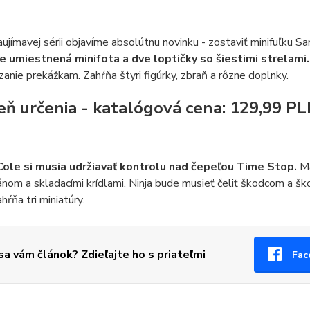
aujímavej sérii objavíme absolútnu novinku - zostaviť minifuľku S
e umiestnená minifota a dve loptičky so šiestimi strelami
anie prekážkam. Zahŕňa štyri figúrky, zbraň a rôzne doplnky.
ieň určenia - katalógová cena: 129,99 P
Cole si musia udržiavať kontrolu nad čepeľou Time Stop.
Ma
ánom a skladacími krídlami. Ninja bude musieť čeliť škodcom a š
hŕňa tri miniatúry.
 sa vám článok? Zdieľajte ho s priateľmi
Fac