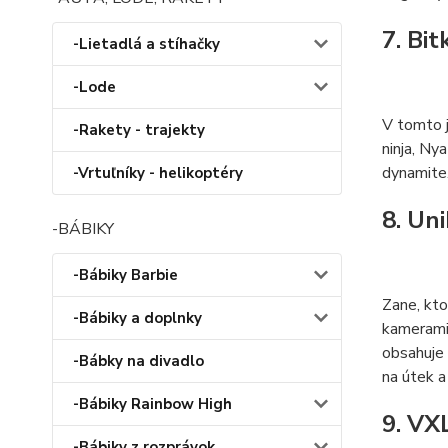
7. Bi
-Lietadlá a stíhačky
-Lode
V tomto 
-Rakety - trajekty
ninja, Ny
dynamite
-Vrtuľníky - helikoptéry
8. Un
-BÁBIKY
-Bábiky Barbie
Zane, kto
-Bábiky a doplnky
kamerami 
obsahuje 
-Bábky na divadlo
na útek a
-Bábiky Rainbow High
9. VX
-Bábiky z rozprávok