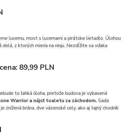
N
eme lucernu, most s lucernami a pirátske lietadlo. Úlohou
má delá, z ktorých mieria na ninju. Nezdĺžite sa vďaka
 cena: 89,99 PLN
 Nebude to ľahká úloha, pretože budova je vybavená
tone Warrior a nájsť toaletu za záchodom.
Sada
e znížená brána, dve väzenské cely, ako aj tajný chodník
N