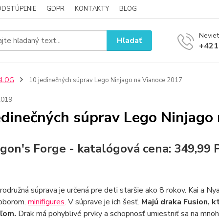
ODSTÚPENIE
GDPR
KONTAKTY
BLOG
Neviet
Hľadať
+421
BLOG
10 jedinečných súprav Lego Ninjago na Vianoce 2017
2019
edinečných súprav Lego Ninjago
agon's Forge - katalógová cena: 349,99
odružná súprava je určená pre deti staršie ako 8 rokov. Kai a Nya sú
oborom.
minifigures
. V súprave je ich šesť.
Majú draka Fusion, k
eľom.
Drak má pohyblivé prvky a schopnosť umiestniť sa na mnohýc