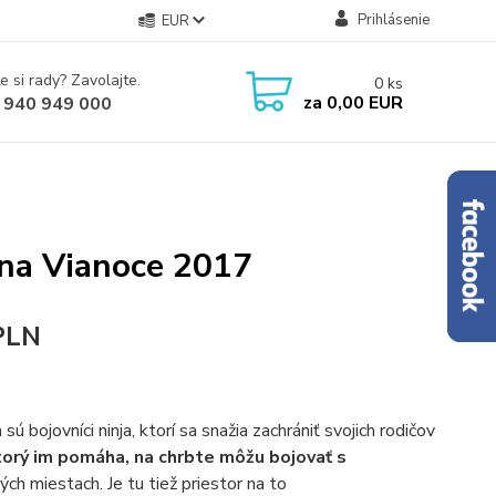
Prihlásenie
EUR
e si rady? Zavolajte.
0
ks
za
0,00 EUR
 940 949 000
 na Vianoce 2017
 PLN
 bojovníci ninja, ktorí sa snažia zachrániť svojich rodičov
torý im pomáha, na chrbte môžu bojovať s
h miestach. Je tu tiež priestor na to