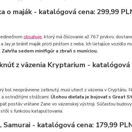
tka o maják - katalógová cena: 299,99 PL
jedinečnom
obsahuje
, ktorý má číslovanie až 767 prvkov, dostan
a a Jay je brániť maják proti pirátom z neba. Ich lietajúce vozidlo 
.
Zahŕňa sedem minifigúr a zbraň s muníciou.
iknúť z väzenia Kryptarium - katalógová
rý bol neoprávnene zatknutý, musí utiecť z väzenia v Cryptáriu.
a ostražitými strážcami.
Úlohou dieťaťa je bojovať s Great S
päť postáv vrátane Zane vo väzenskej výstroji. Súčasťou budovy j
 stôl s funkciou katapultovania.
L Samurai - katalógová cena: 179,99 PL