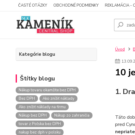
ČASTÉ OTÁZKY
OBCHODNÉ PODMIENKY
REKLAMÁCIA - 
Úvod
Kategórie blogu
13
.
09
.
10 j
Štítky blogu
1. Dr
Nákup tovaru okamžite bez DPH
Bez DPH
Ako znížiť náklady
Ako znížiť náklady na firmu
Nákup bez DPH
Nákup zo zahraničia
Táto dobr
tovar z Poľska bez DPH
pred Cyn
nepriat
nakup bez dph v polsku