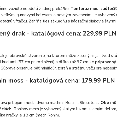
nne vozidlo neodolá žiadnej prekážke.
Tentoraz musí zaútoči
e veľkými gumovými kolesami a pevným zavesením. Je vybavený 
otačnú vŕtačku. Zahŕňa tiež základňu s hádzačmi diskov a štyrmi 
lený drak - katalógová cena: 229,99 PLN
ak je obrovské stvorenie, na ktorom môže zelený ninja Llyod st
 krídlami (57 cm pri rozložení) a dĺžkou až 37 cm.
Je pripravený
.
Súprava obsahuje päť minifigúr, zbraň a strážnu vežu pre nebeský
nin moss - katalógová cena: 179,99 PLN
rava je bojom medzi dvoma machmi: Ronin a Skeletons.
Obe môž
áciách.
Roninov mech je vybavený zlatým lukom s jarným delom, 
ka hračky je 18 cm (mech Ronin).