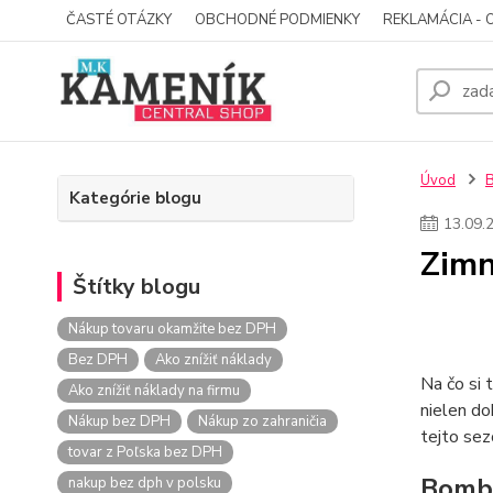
ČASTÉ OTÁZKY
OBCHODNÉ PODMIENKY
REKLAMÁCIA - 
Úvod
Kategórie blogu
13
.
09
.
Zimn
Štítky blogu
Nákup tovaru okamžite bez DPH
Bez DPH
Ako znížiť náklady
Na čo si 
Ako znížiť náklady na firmu
nielen do
Nákup bez DPH
Nákup zo zahraničia
tejto se
tovar z Poľska bez DPH
Bomb
nakup bez dph v polsku