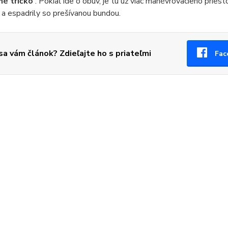
né tričko
. Pokiaľ ide o obuv, je tu už viac manévrovacieho pries
a espadrily so prešívanou bundou.
 sa vám článok? Zdieľajte ho s priateľmi
Fac