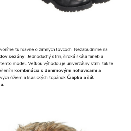
voríme tu hlavne o zimných lovcoch. Nezabudnime na
ndov sezóny
. Jednoduchý strih, široká škála farieb a
 tento model. Veľkou výhodou je univerzálny strih, takže
iešením
kombinácia s denimovými nohavicami a
ových čižiem a klasických topánok
Čiapka a šál
u.