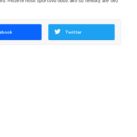
toru. Môžete nosiť športovú obuv, ako sú tenisky, ale tiež
ebook
Twitter