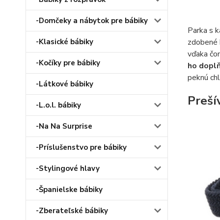
-Domčeky a nábytok pre bábiky
Parka s k
zdobené 
-Klasické bábiky
vďaka čom
-Kočíky pre bábiky
ho dopl
peknú ch
-Látkové bábiky
Preší
-L.o.l. bábiky
-Na Na Surprise
-Príslušenstvo pre bábiky
-Stylingové hlavy
-Španielske bábiky
-Zberateľské bábiky