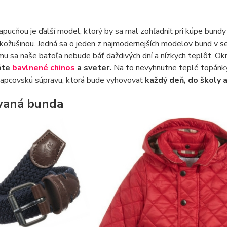
apucňou je ďalší model, ktorý by sa mal zohľadniť pri kúpe bund
kožušinou. Jedná sa o jeden z najmodernejších modelov bund v 
u sa naše batoľa nebude báť daždivých dní a nízkych teplôt. Ok
ňte
bavlnené chinos
a sveter.
Na to nevyhnutne teplé topánky
lapcovskú súpravu, ktorá bude vyhovovať
každý deň, do školy a
vaná bunda