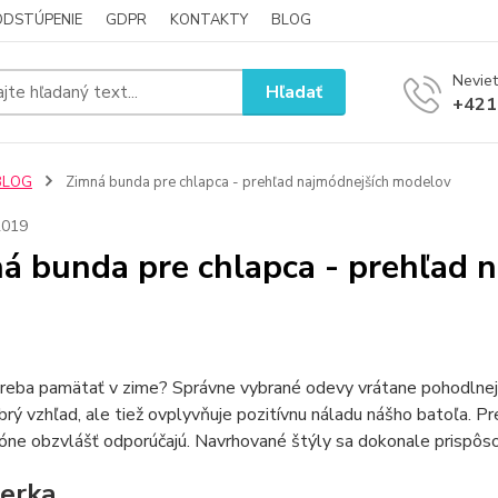
ODSTÚPENIE
GDPR
KONTAKTY
BLOG
Neviet
Hľadať
+421
BLOG
Zimná bunda pre chlapca - prehľad najmódnejších modelov
2019
á bunda pre chlapca - prehľad 
treba pamätať v zime? Správne vybrané odevy vrátane pohodlnej
brý vzhľad, ale tiež ovplyvňuje pozitívnu náladu nášho batoľa. P
zóne obzvlášť odporúčajú. Navrhované štýly sa dokonale prispô
erka