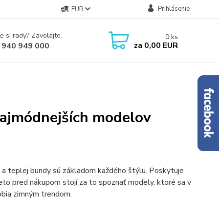
Prihlásenie
EUR
e si rady? Zavolajte.
0
ks
za
0,00 EUR
 940 949 000
najmódnejších modelov
 a teplej bundy sú základom každého štýlu. Poskytuje
reto pred nákupom stojí za to spoznať modely, ktoré sa v
sobia zimným trendom.