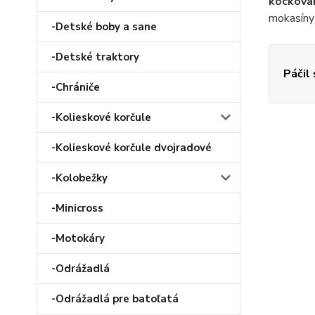
kockova
mokasíny 
-Detské boby a sane
-Detské traktory
Páčil
-Chrániče
-Kolieskové korčule
-Kolieskové korčule dvojradové
-Kolobežky
-Minicross
-Motokáry
-Odrážadlá
-Odrážadlá pre batoľatá