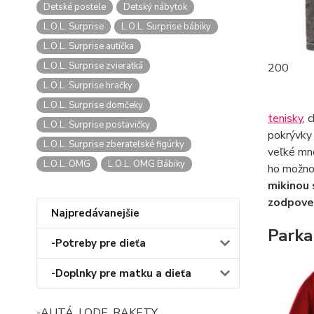
Detské postele
Detský nábytok
L.O.L. Surprise
L.O.L. Surprise bábiky
L.O.L. Surprise autíčka
L.O.L. Surprise zvieratká
200
L.O.L. Surprise hračky
L.O.L. Surprise domčeky
tenisky
, 
L.O.L. Surprise postavičky
pokrývky 
L.O.L. Surprise zberateľské figúrky
veľké mno
L.O.L. OMG
L.O.L. OMG Bábiky
ho možno
mikinou 
zodpoved
Najpredávanejšie
Parka
-Potreby pre dieťa
-Doplnky pre matku a dieťa
-AUTÁ, LODE, RAKETY