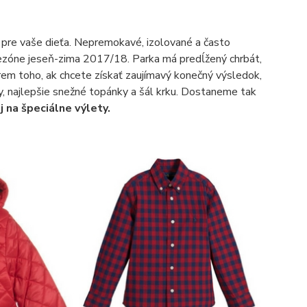
y pre vaše dieťa. Nepremokavé, izolované a často
sezóne jeseň-zima 2017/18. Parka má predĺžený chrbát,
rem toho, ak chcete získať zaujímavý konečný výsledok,
, najlepšie snežné topánky a šál krku. Dostaneme tak
j na špeciálne výlety.