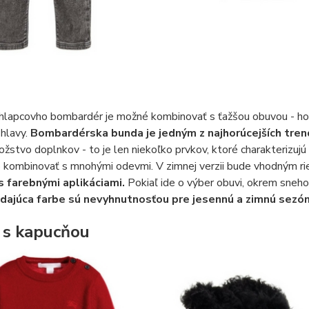
chlapcovho bombardér je možné kombinovať s ťažšou obuvou - ho
hlavy.
Bombardérska bunda je jedným z najhorúcejších tre
žstvo doplnkov - to je len niekoľko prvkov, ktoré charakterizujú
 kombinovať s mnohými odevmi. V zimnej verzii bude vhodným r
s farebnými aplikáciami.
Pokiaľ ide o výber obuvi, okrem sneh
ajúca farbe sú nevyhnutnosťou pre jesennú a zimnú sezón
 s kapucňou