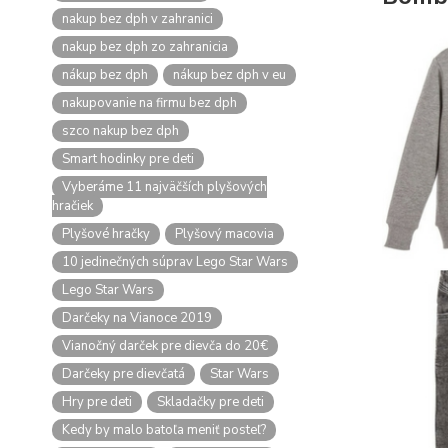
nakup bez dph v zahranici
nakup bez dph zo zahranicia
nákup bez dph
nákup bez dph v eu
nakupovanie na firmu bez dph
szco nakup bez dph
Smart hodinky pre deti
Vyberáme 11 najväčších plyšových
hračiek
Plyšové hračky
Plyšový macovia
10 jedinečných súprav Lego Star Wars
Lego Star Wars
Darčeky na Vianoce 2019
Vianočný darček pre dievča do 20€
Darčeky pre dievčatá
Star Wars
Hry pre deti
Skladačky pre deti
Kedy by malo batoľa meniť posteľ?