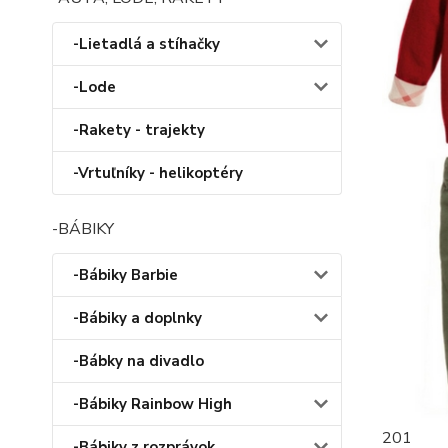
-Lietadlá a stíhačky
-Lode
-Rakety - trajekty
-Vrtuľníky - helikoptéry
-BÁBIKY
-Bábiky Barbie
-Bábiky a doplnky
-Bábky na divadlo
-Bábiky Rainbow High
201
-Bábiky z rozprávok