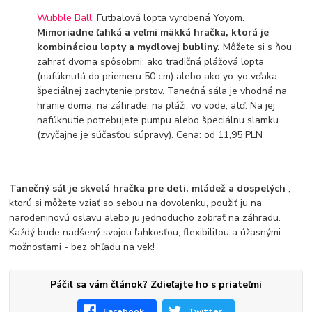
Wubble Ball
. Futbalová lopta vyrobená Yoyom.
Mimoriadne ľahká a veľmi mäkká hračka, ktorá je
kombináciou lopty a mydlovej bubliny.
Môžete si s ňou
zahrať dvoma spôsobmi: ako tradičná plážová lopta
(nafúknutá do priemeru 50 cm) alebo ako yo-yo vďaka
špeciálnej zachytenie prstov. Tanečná sála je vhodná na
hranie doma, na záhrade, na pláži, vo vode, atď. Na jej
nafúknutie potrebujete pumpu alebo špeciálnu slamku
(zvyčajne je súčasťou súpravy). Cena: od 11,95 PLN
Tanečný sál je skvelá hračka pre deti, mládež a dospelých
,
ktorú si môžete vziať so sebou na dovolenku, použiť ju na
narodeninovú oslavu alebo ju jednoducho zobrať na záhradu.
Každý bude nadšený svojou ľahkosťou, flexibilitou a úžasnými
možnosťami - bez ohľadu na vek!
Páčil sa vám článok? Zdieľajte ho s priateľmi
Facebook
Twitter