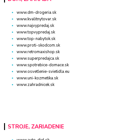
www.dm-drogeria.sk
www.kvalitnytovar.sk
www.najvypredaj.sk
www.topvypredaj.sk
www.top-nabytok.sk
www.proti-skodcom.sk
www.retromaxishop.sk
www.superpredajca.sk
www.spotrebice-domace.sk
www.osvetlenie-svietidla.eu
www.uni-kozmetika.sk
www.zahradnicek.sk
STROJE, ZARIADENIE
www.auto-diel.sk