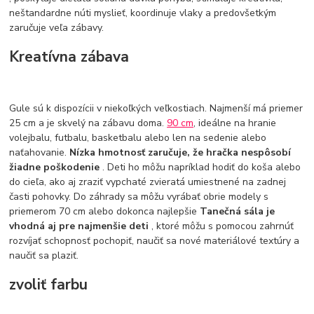
neštandardne núti myslieť, koordinuje vlaky a predovšetkým
zaručuje veľa zábavy.
Kreatívna zábava
Gule sú k dispozícii v niekoľkých veľkostiach. Najmenší má priemer
25 cm a je skvelý na zábavu doma.
90 cm
, ideálne na hranie
volejbalu, futbalu, basketbalu alebo len na sedenie alebo
naťahovanie.
Nízka hmotnosť zaručuje, že hračka nespôsobí
žiadne poškodenie
. Deti ho môžu napríklad hodiť do koša alebo
do cieľa, ako aj zraziť vypchaté zvieratá umiestnené na zadnej
časti pohovky. Do záhrady sa môžu vyrábať obrie modely s
priemerom 70 cm alebo dokonca najlepšie
Tanečná sála je
vhodná aj pre najmenšie deti
, ktoré môžu s pomocou zahrnúť
rozvíjať schopnosť pochopiť, naučiť sa nové materiálové textúry a
naučiť sa plaziť.
zvoliť farbu