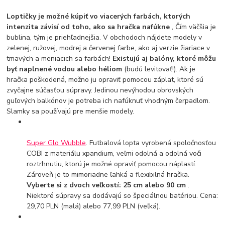
Loptičky je možné kúpiť vo viacerých farbách, ktorých
intenzita závisí od toho, ako sa hračka nafúkne
, Čím väčšia je
bublina, tým je priehľadnejšia. V obchodoch nájdete modely v
zelenej, ružovej, modrej a červenej farbe, ako aj verzie žiariace v
tmavých a meniacich sa farbách!
Existujú aj balóny, ktoré môžu
byť naplnené vodou alebo héliom
(budú levitovať!). Ak je
hračka poškodená, možno ju opraviť pomocou záplat, ktoré sú
zvyčajne súčasťou súpravy. Jedinou nevýhodou obrovských
guľových balkónov je potreba ich nafúknuť vhodným čerpadlom.
Slamky sa používajú pre menšie modely.
Super Glo Wubble
. Futbalová lopta vyrobená spoločnosťou
COBI z materiálu xpandium, veľmi odolná a odolná voči
roztrhnutiu, ktorú je možné opraviť pomocou náplastí.
Zároveň je to mimoriadne ľahká a flexibilná hračka.
Vyberte si z dvoch veľkostí: 25 cm alebo 90 cm
.
Niektoré súpravy sa dodávajú so špeciálnou batériou. Cena:
29,70 PLN (malá) alebo 77,99 PLN (veľká).