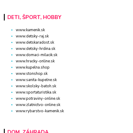
DETI, ŠPORT, HOBBY
www.kamenik.sk
www.detsky-raj.sk
www.detskaradost.sk
www.detsky-hrdina.sk
www.domaci-milacik.sk
www.hracky-online.sk
www.kupelna.shop
www.stonshop.sk
www.sanita-kupelne.sk
www.skolsky-batoh.sk
www.sportaturistika.sk
www.potraviny-online.sk
www.zlatnictvo-online.sk
www.rybarstvo-kamenik.sk
DOM, ZÁHRADA