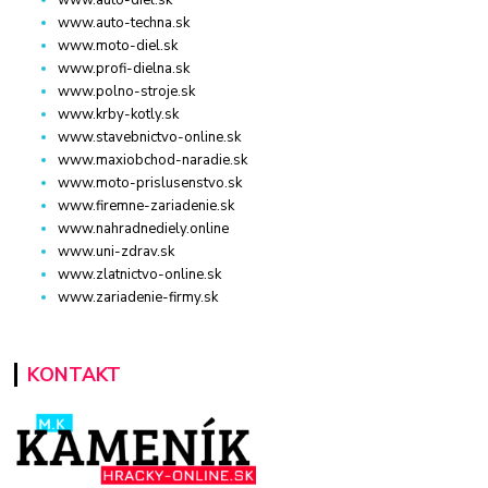
www.auto-techna.sk
www.moto-diel.sk
www.profi-dielna.sk
www.polno-stroje.sk
www.krby-kotly.sk
www.stavebnictvo-online.sk
www.maxiobchod-naradie.sk
www.moto-prislusenstvo.sk
www.firemne-zariadenie.sk
www.nahradnediely.online
www.uni-zdrav.sk
www.zlatnictvo-online.sk
www.zariadenie-firmy.sk
KONTAKT