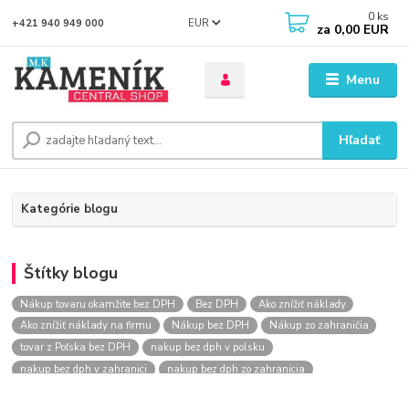
0
ks
EUR
+421 940 949 000
za
0,00 EUR
Menu
Hľadať
Kategórie blogu
Štítky blogu
Nákup tovaru okamžite bez DPH
Bez DPH
Ako znížiť náklady
Ako znížiť náklady na firmu
Nákup bez DPH
Nákup zo zahraničia
tovar z Poľska bez DPH
nakup bez dph v polsku
nakup bez dph v zahranici
nakup bez dph zo zahranicia
nákup bez dph
nákup bez dph v eu
nakupovanie na firmu bez dph