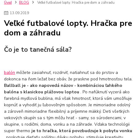
szco nakup bez dph
Smart hodinky pre deti
Úvod
BLOG
Veľké futbalové lopty. Hračka pre dom a záhradu
Vyberáme 11 najväčších plyšových hračiek
Plyšové hračky
13
.
09
.
2019
Plyšový macovia
10 jedinečných súprav Lego Star Wars
Veľké futbalové lopty. Hračka pre
Lego Star Wars
Darčeky na Vianoce 2019
dom a záhradu
Vianočný darček pre dievča do 20€
Darčeky pre dievčatá
Star Wars
Hry pre deti
Skladačky pre deti
Kedy by malo batoľa meniť posteľ?
Detské postele
Detský nábytok
L.O.L. Surprise
Čo je to tanečná sála?
L.O.L. Surprise bábiky
L.O.L. Surprise autíčka
L.O.L. Surprise zvieratká
L.O.L. Surprise hračky
L.O.L. Surprise domčeky
L.O.L. Surprise postavičky
balón
môžete zasiahnuť, rozdrviť, natiahnuť sa do prstov a
L.O.L. Surprise zberateľské figúrky
L.O.L. OMG
L.O.L. OMG Bábiky
dokonca na ňom ležať bez obáv, že praskne pod hmotnosťou tela.
Ballball je - ako napovedá názov - kombináciou ľahkého
balóna s klasickou plážovou loptou
. Po nafúknutí vyzerá ako
farebná mydlová bublina, má však hmotnosť, ktorá vám umožňuje
kopnúť a vyhodiť ju ľubovoľným spôsobom. Je mimoriadne odolný
a zároveň mimoriadne flexibilný a príjemne mäkký. Deti všetkých
vekových skupín sa s tým môžu hrať - samy, so súrodencami, v
skupine, s rodičmi, doma, vonku a na záhrade. Vďaka technológii
super thermo
je to hračka, ktorá povzbudzuje k pobytu vonku
, poskytuje dieťaťu solídnu dávku pohybu, stimuluje kreativitu,