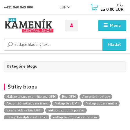
0
ks
EUR
+421 940 949 000
za
0,00 EUR
Menu
Hľadať
Kategórie blogu
Štítky blogu
Nákup tovaru okamžite bez DPH
Bez DPH
Ako znížiť náklady
Ako znížiť náklady na firmu
Nákup bez DPH
Nákup zo zahraničia
tovar z Poľska bez DPH
nakup bez dph v polsku
nakup bez dph v zahranici
nakup bez dph zo zahranicia
nákup bez dph
nákup bez dph v eu
nakupovanie na firmu bez dph