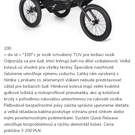
200
= div id = "100"> je vozík schválený TUV pre bežiaci vozík.
Odporúča sa pre ľudí, ktorí trénujú beh na dlhé vzdialenosti. Veľké
kolesá sú vhodné pre všetky terény. Špeciálne navrhnuté
čalúnenie umožňuje výmenu vzduchu. Ľahký rám vyrobený z
hliníka s prvkami zo sklenených vlákien nebude predstavovať
záťaž pre bežiacich ľudí. Hliníkové kolesá majú veľmi kvalitné
guľkové ložiská a nízkoprofilové pneumatiky, ako aj kotúčové
brzdy s pohodlnou rukoväťou umiestnenou na rukoväti vozíka.
Päťbodové bezpečnostné pásy zaistia správne upevnenie dieťaťa
a veľká skladacia kabína poskytuje ochranu pred slnkom alebo
inými poveternostnými podmienkami. Systém Quick Release
umožňuje bezproblémovú a rýchlu demontáž kolies. Cena:
približne 3 200 PLN