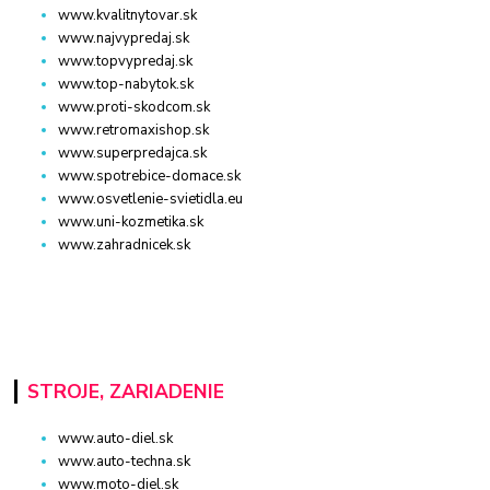
www.kvalitnytovar.sk
www.najvypredaj.sk
www.topvypredaj.sk
www.top-nabytok.sk
www.proti-skodcom.sk
www.retromaxishop.sk
www.superpredajca.sk
www.spotrebice-domace.sk
www.osvetlenie-svietidla.eu
www.uni-kozmetika.sk
www.zahradnicek.sk
STROJE, ZARIADENIE
www.auto-diel.sk
www.auto-techna.sk
www.moto-diel.sk