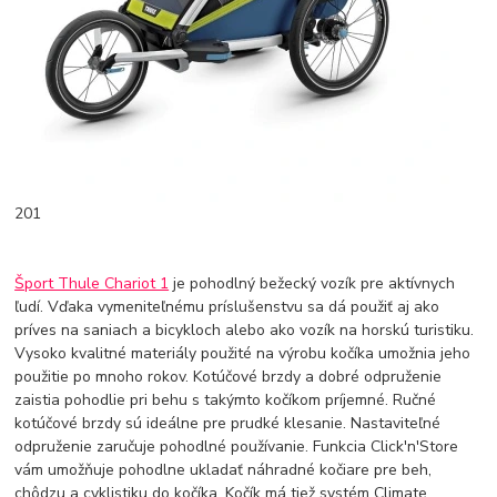
201
Šport Thule Chariot 1
je pohodlný bežecký vozík pre aktívnych
ľudí. Vďaka vymeniteľnému príslušenstvu sa dá použiť aj ako
príves na saniach a bicykloch alebo ako vozík na horskú turistiku.
Vysoko kvalitné materiály použité na výrobu kočíka umožnia jeho
použitie po mnoho rokov. Kotúčové brzdy a dobré odpruženie
zaistia pohodlie pri behu s takýmto kočíkom príjemné. Ručné
kotúčové brzdy sú ideálne pre prudké klesanie. Nastaviteľné
odpruženie zaručuje pohodlné používanie. Funkcia Click'n'Store
vám umožňuje pohodlne ukladať náhradné kočiare pre beh,
chôdzu a cyklistiku do kočíka. Kočík má tiež systém Climate