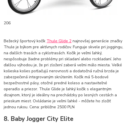
206
Bežecký športový kočík
Thule Glide 2
najnovšej generácie značky
Thule je býkom pre aktívnych rodičov. Funguje skvele pri joggingu,
na ďalších trasách a cyklotrasách. Kočík je veľmi ľahký,
nespôsobuje žiadne problémy pri skladaní alebo rozkladaní. Jeho
ďalšou výhodou je, že pri zložení zaberá veľmi málo miesta. Veľké
kolieska kolies potlačujú nerovnosti a dodatočná ručná brzda je
zabezpečená integrovaným skrútením. Kočík má 5-bodové
bezpečnostné pásy, otočné predné koleso a nastaviteľné
operadlo a priezor. Thule Glide je ľahký kočík s elegantným
dizajnom, ktorý je ideálny na prechádzky po lesných cestách a
prieskum miest. Ovládanie je veľmi ľahké - môžete ho zložiť
jednou rukou. Cena: približne 2500 PLN
8. Baby Jogger City Elite