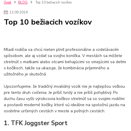
szco nakup bez dph
Smart hodinky pre deti
Úvod
BLOG
Top 10 bežiacich vozíkov
Vyberáme 11 najväčších plyšových hračiek
Plyšové hračky
13
.
09
.
2019
Plyšový macovia
10 jedinečných súprav Lego Star Wars
Top 10 bežiacich vozíkov
Lego Star Wars
Darčeky na Vianoce 2019
Vianočný darček pre dievča do 20€
Darčeky pre dievčatá
Star Wars
Hry pre deti
Skladačky pre deti
Kedy by malo batoľa meniť posteľ?
Detské postele
Detský nábytok
L.O.L. Surprise
Mladí rodičia sa chcú nielen plniť profesionálne a vzdelávacím
L.O.L. Surprise bábiky
L.O.L. Surprise autíčka
spôsobom, ale aj vzdať sa svojho koníčka. V mestách sa môžete
L.O.L. Surprise zvieratká
L.O.L. Surprise hračky
stretnúť s matkami alebo otcami behajúcimi so smejúcimi sa deťmi
L.O.L. Surprise domčeky
L.O.L. Surprise postavičky
v kočíkoch, takže sa ukazuje, že kombinácia príjemného a
L.O.L. Surprise zberateľské figúrky
L.O.L. OMG
L.O.L. OMG Bábiky
užitočného je skutočná.
Upozorňujeme, že tradičný invalidný vozík nie je najlepšou voľbou
pre tento druh cvičenia. Je príliš tvrdý a nie príliš pohyblivý. Po
duchu času vyšli výrobcovia kočíkov stretnúť sa so svojimi rodičmi
a postavili moderné kočíky, ktoré sú ideálne na spoločnú jazdu na
osobitne určených cestách v meste a poľných cestách.
1. TFK Joggster Sport