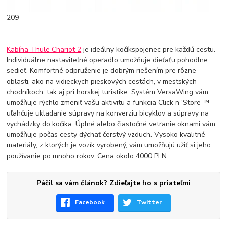
209
Kabína Thule Chariot 2
je ideálny kočíkspojenec pre každú cestu.
Individuálne nastaviteľné operadlo umožňuje dieťaťu pohodlne
sedieť. Komfortné odpruženie je dobrým riešením pre rôzne
oblasti, ako na vidieckych pieskových cestách, v mestských
chodníkoch, tak aj pri horskej turistike. Systém VersaWing vám
umožňuje rýchlo zmeniť vašu aktivitu a funkcia Click n 'Store ™
uľahčuje ukladanie súpravy na konverziu bicyklov a súpravy na
vychádzky do kočíka. Úplné alebo čiastočné vetranie oknami vám
umožňuje počas cesty dýchať čerstvý vzduch. Vysoko kvalitné
materiály, z ktorých je vozík vyrobený, vám umožňujú užiť si jeho
používanie po mnoho rokov. Cena okolo 4000 PLN
Páčil sa vám článok? Zdieľajte ho s priateľmi
Facebook
Twitter