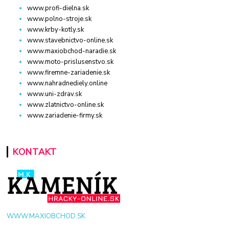
www.profi-dielna.sk
www.polno-stroje.sk
www.krby-kotly.sk
www.stavebnictvo-online.sk
www.maxiobchod-naradie.sk
www.moto-prislusenstvo.sk
www.firemne-zariadenie.sk
www.nahradnediely.online
www.uni-zdrav.sk
www.zlatnictvo-online.sk
www.zariadenie-firmy.sk
KONTAKT
WWW.MAXIOBCHOD.SK