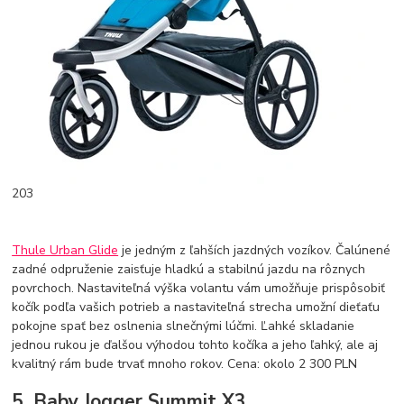
203
Thule Urban Glide
je jedným z ľahších jazdných vozíkov. Čalúnené
zadné odpruženie zaisťuje hladkú a stabilnú jazdu na rôznych
povrchoch. Nastaviteľná výška volantu vám umožňuje prispôsobiť
kočík podľa vašich potrieb a nastaviteľná strecha umožní dieťaťu
pokojne spať bez oslnenia slnečnými lúčmi. Ľahké skladanie
jednou rukou je ďalšou výhodou tohto kočíka a jeho ľahký, ale aj
kvalitný rám bude trvať mnoho rokov. Cena: okolo 2 300 PLN
5. Baby Jogger Summit X3