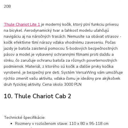
208
Thule Chariot Lite 1
je moderný kočík, ktorý plní funkciu prívesu
na bicykel. Aerodynamický tvar a ľahkosť modelu uľahčujú
navigáciu aj na náročných trasách. Nemusíte sa obávať otrasov -
kočík efektívne tlmí nárazy vďaka vhodnému zaveseniu. Počas
jazdy je batoľa zaistená pomocou 5-bodových bezpečnostných
pásov a model je vybavený ochrannými filmami proti dažďu a
slnku, čo zaručuje ochranu batoľa za rôznych poveternostných
podmienok. Materiál, z ktorého sú kočík a ďalšie prvky kočíka
vyrobené, je bezpečný pre deti. Systém VersaWing vám umožňuje
rýchlo zmeniť vašu aktivitu, vďaka čomu je ideálny pre akýkoľvek
druh fyzickej aktivity. Cena okolo 3000 PLN
10. Thule Chariot Cab 2
Technické špecifikácie:
Rozmery v rozloženom stave: 110 x 80 x 95-118 cm