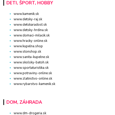
DETI, ŠPORT, HOBBY
www.kamenik.sk
www.detsky-raj.sk
www.detskaradost.sk
www.detsky-hrdina.sk
www.domaci-milacik.sk
www.hracky-online.sk
www.kupelna.shop
www.stonshop.sk
www.sanita-kupelne.sk
www.skolsky-batoh.sk
www.sportaturistika.sk
www.potraviny-online.sk
www.zlatnictvo-online.sk
www.rybarstvo-kamenik.sk
DOM, ZÁHRADA
www.dm-drogeria.sk