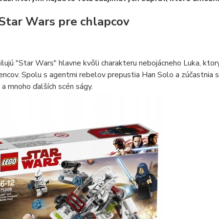
Star Wars pre chlapcov
ilujú "Star Wars" hlavne kvôli charakteru nebojácneho Luka, k
encov. Spolu s agentmi rebelov prepustia Han Solo a zúčastnia s
o a mnoho ďalších scén ságy.