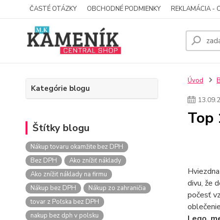
ČASTÉ OTÁZKY
OBCHODNÉ PODMIENKY
REKLAMÁCIA - 
Úvod
Kategórie blogu
13
.
09
.
Top 
Štítky blogu
Nákup tovaru okamžite bez DPH
Bez DPH
Ako znížiť náklady
Hviezdna 
Ako znížiť náklady na firmu
divu, že 
Nákup bez DPH
Nákup zo zahraničia
počesť vz
tovar z Poľska bez DPH
oblečenie
nakup bez dph v polsku
Lego, me