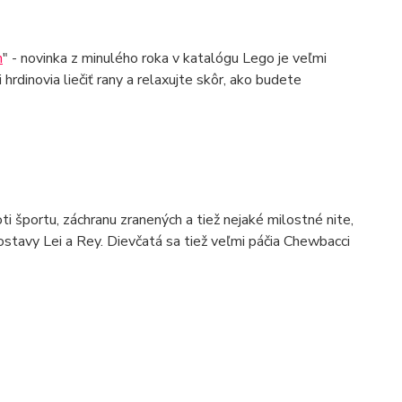
h
" - novinka z minulého roka v katalógu Lego je veľmi
rdinovia liečiť rany a relaxujte skôr, ako budete
oti športu, záchranu zranených a tiež nejaké milostné nite,
ostavy Lei a Rey. Dievčatá sa tiež veľmi páčia Chewbacci