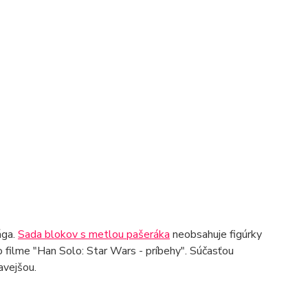
ága.
Sada blokov s metlou pašeráka
neobsahuje figúrky
vo filme "Han Solo: Star Wars - príbehy". Súčasťou
avejšou.