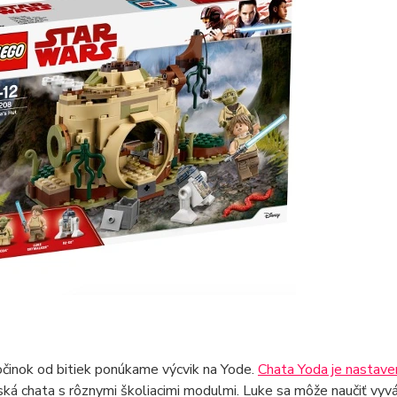
činok od bitiek ponúkame výcvik na Yode.
Chata Yoda je nastave
ká chata s rôznymi školiacimi modulmi. Luke sa môže naučiť vyvá