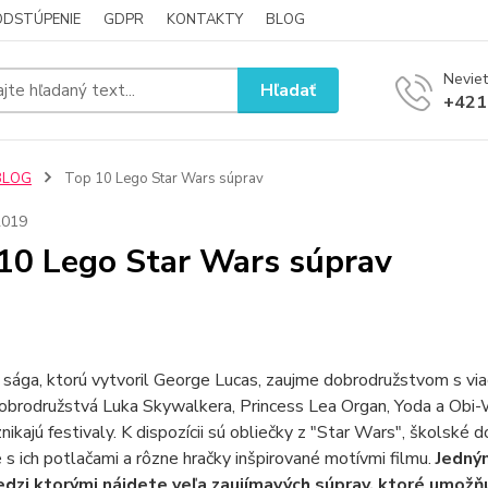
ODSTÚPENIE
GDPR
KONTAKTY
BLOG
Neviet
Hľadať
+421
BLOG
Top 10 Lego Star Wars súprav
2019
10 Lego Star Wars súprav
sága, ktorú vytvoril George Lucas, zaujme dobrodružstvom s vi
dobrodružstvá Luka Skywalkera, Princess Lea Organ, Yoda a Obi-
nikajú festivaly. K dispozícii sú obliečky z "Star Wars", školsk
 s ich potlačami a rôzne hračky inšpirované motívmi filmu.
Jedným
dzi ktorými nájdete veľa zaujímavých súprav, ktoré umožňu