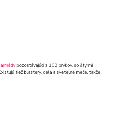
j armády
pozostávajúci z 102 prvkov, so štyrmi
xistujú tiež blastery, delá a svetelné meče, takže