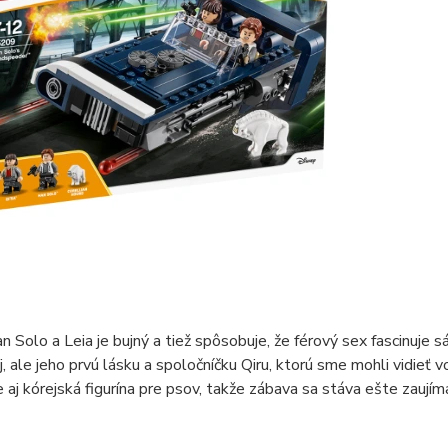
n Solo a Leia je bujný a tiež spôsobuje, že férový sex fascinuje s
j, ale jeho prvú lásku a spoločníčku Qiru, ktorú sme mohli vidieť 
e aj kórejská figurína pre psov, takže zábava sa stáva ešte zaujím