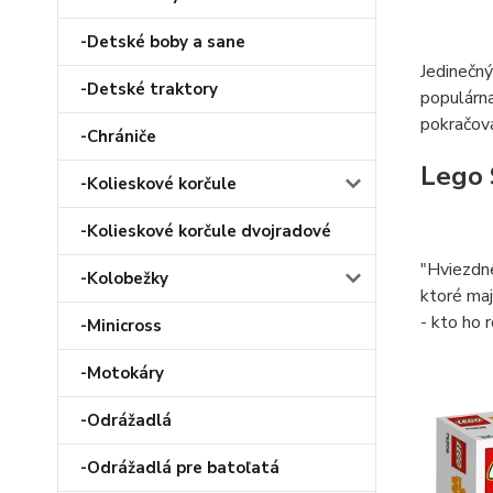
-Detské boby a sane
Jedinečn
-Detské traktory
populárna
pokračova
-Chrániče
Lego 
-Kolieskové korčule
-Kolieskové korčule dvojradové
"Hviezdne
-Kolobežky
ktoré maj
- kto ho 
-Minicross
-Motokáry
-Odrážadlá
-Odrážadlá pre batoľatá