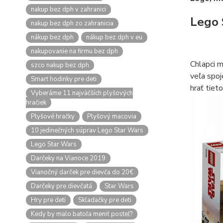
nakup bez dph v zahranici
Lego 
nakup bez dph zo zahranicia
nákup bez dph
nákup bez dph v eu
nakupovanie na firmu bez dph
Chlapci m
szco nakup bez dph
veľa spoj
Smart hodinky pre deti
hrať tiet
Vyberáme 11 najväčších plyšových
hračiek
Plyšové hračky
Plyšový macovia
10 jedinečných súprav Lego Star Wars
Lego Star Wars
Darčeky na Vianoce 2019
Vianočný darček pre dievča do 20€
Darčeky pre dievčatá
Star Wars
Hry pre deti
Skladačky pre deti
Kedy by malo batoľa meniť posteľ?