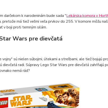
ým darčekom k narodeninám bude sada "
Lekárska komora v Hort
, pretože má tiež veľmi veľa prvkov do 255. V komore môžu naši h
ť v boji proti temným silám.
Star Wars pre dievčatá
 vojny" sú nielen súbojmi, útekami a streľbami, ale tiež bojujú pr
ú dievčatá radi. Súpravy Lego Star Wars pre dievčatá zahŕňajú p
rovnako nemá rád?