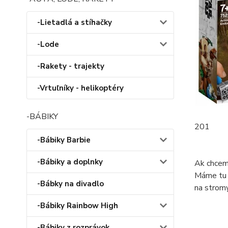
-Lietadlá a stíhačky
-Lode
-Rakety - trajekty
-Vrtuľníky - helikoptéry
-BÁBIKY
201
-Bábiky Barbie
-Bábiky a doplnky
Ak chcem
Máme tu v
-Bábky na divadlo
na stromy
-Bábiky Rainbow High
-Bábiky z rozprávok