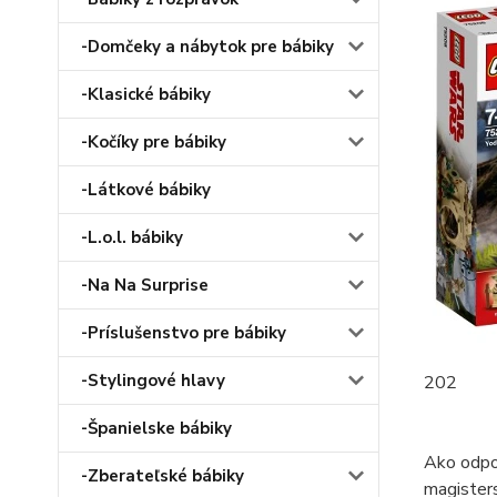
-Domčeky a nábytok pre bábiky
-Klasické bábiky
-Kočíky pre bábiky
-Látkové bábiky
-L.o.l. bábiky
-Na Na Surprise
-Príslušenstvo pre bábiky
-Stylingové hlavy
202
-Španielske bábiky
Ako odpo
-Zberateľské bábiky
magisters