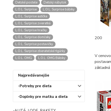
Detské postele
Detský nábytok
L.O.L. Surprise
L.O.L. Surprise bábiky
L.O.L. Surprise autíčka
L.O.L. Surprise zvieratká
L.O.L. Surprise hračky
L.O.L. Surprise domčeky
200
L.O.L. Surprise postavičky
L.O.L. Surprise zberateľské figúrky
V cenovo
L.O.L. OMG
L.O.L. OMG Bábiky
postavami
základná 
Najpredávanejšie
-Potreby pre dieťa
-Doplnky pre matku a dieťa
-AUTÁ, LODE, RAKETY