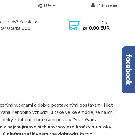
Prihlásenie
EUR
e si rady? Zavolajte.
0
ks
za
0,00 EUR
 940 949 000
acerými vláknami a dobre postavenými postavami. Niet
Wana Kenobiho vzbudzujú také veľké emócie, že na ich
é doplnky zdobené obrázkami postáv "Star Wars",
 z najzaujímavejších návrhov pre hračky sú bloky
jú dieťaťu zažiť vesmírne dobrodružstvo.