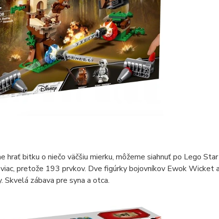
e hrať bitku o niečo väčšiu mierku, môžeme siahnuť po Lego S
iac, pretože 193 prvkov. Dve figúrky bojovníkov Ewok Wicket a
. Skvelá zábava pre syna a otca.