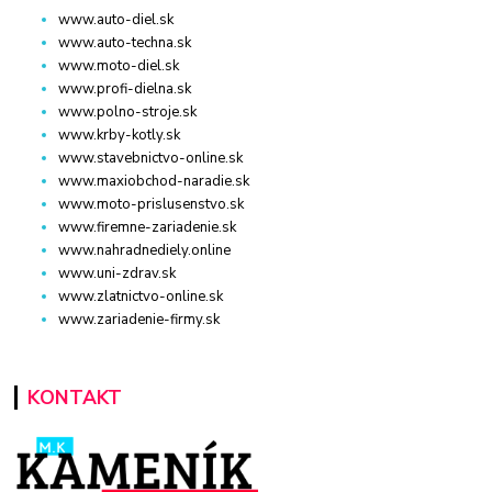
www.auto-diel.sk
www.auto-techna.sk
www.moto-diel.sk
www.profi-dielna.sk
www.polno-stroje.sk
www.krby-kotly.sk
www.stavebnictvo-online.sk
www.maxiobchod-naradie.sk
www.moto-prislusenstvo.sk
www.firemne-zariadenie.sk
www.nahradnediely.online
www.uni-zdrav.sk
www.zlatnictvo-online.sk
www.zariadenie-firmy.sk
KONTAKT