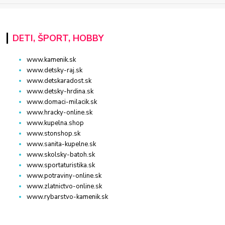
DETI, ŠPORT, HOBBY
www.kamenik.sk
www.detsky-raj.sk
www.detskaradost.sk
www.detsky-hrdina.sk
www.domaci-milacik.sk
www.hracky-online.sk
www.kupelna.shop
www.stonshop.sk
www.sanita-kupelne.sk
www.skolsky-batoh.sk
www.sportaturistika.sk
www.potraviny-online.sk
www.zlatnictvo-online.sk
www.rybarstvo-kamenik.sk