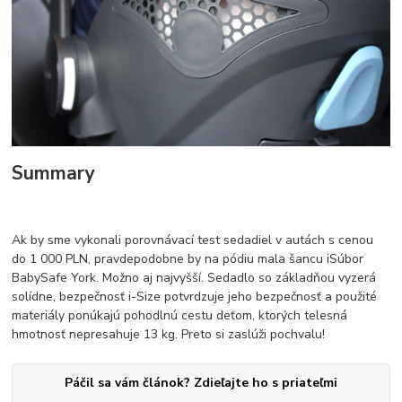
Summary
Ak by sme vykonali porovnávací test sedadiel v autách s cenou
do 1 000 PLN, pravdepodobne by na pódiu mala šancu iSúbor
BabySafe York. Možno aj najvyšší. Sedadlo so základňou vyzerá
solídne, bezpečnosť i-Size potvrdzuje jeho bezpečnosť a použité
materiály ponúkajú pohodlnú cestu deťom, ktorých telesná
hmotnosť nepresahuje 13 kg. Preto si zaslúži pochvalu!
Páčil sa vám článok? Zdieľajte ho s priateľmi