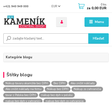
0
ks
EUR
+421 940 949 000
za
0,00 EUR
Menu
Hľadať
Kategórie blogu
Štítky blogu
Nákup tovaru okamžite bez DPH
Bez DPH
Ako znížiť náklady
Ako znížiť náklady na firmu
Nákup bez DPH
Nákup zo zahraničia
tovar z Poľska bez DPH
nakup bez dph v polsku
nakup bez dph v zahranici
nakup bez dph zo zahranicia
nákup bez dph
nákup bez dph v eu
nakupovanie na firmu bez dph