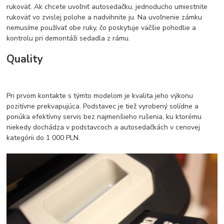
rukoväť. Ak chcete uvoľniť autosedačku, jednoducho umiestnite
rukoväť vo zvislej polohe a nadvihnite ju. Na uvoľnenie zámku
nemusíme používať obe ruky, čo poskytuje väčšie pohodlie a
kontrolu pri demontáži sedadla z rámu.
Quality
Pri prvom kontakte s týmto modelom je kvalita jeho výkonu
pozitívne prekvapujúca. Podstavec je tiež vyrobený solídne a
ponúka efektívny servis bez najmenšieho rušenia, ku ktorému
niekedy dochádza v podstavcoch a autosedačkách v cenovej
kategórii do 1 000 PLN.