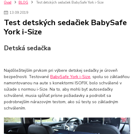
szco nakup bez dph
Smart hodinky pre deti
Úvod
BLOG
Test detských sedačiek BabySafe York i-Size
Vyberáme 11 najväčších plyšových hračiek
Plyšové hračky
13
.
09
.
2019
Plyšový macovia
10 jedinečných súprav Lego Star Wars
Test detských sedačiek BabySafe
Lego Star Wars
Darčeky na Vianoce 2019
York i-Size
Vianočný darček pre dievča do 20€
Darčeky pre dievčatá
Star Wars
Hry pre deti
Skladačky pre deti
Kedy by malo batoľa meniť posteľ?
Detské postele
Detský nábytok
L.O.L. Surprise
Detská sedačka
L.O.L. Surprise bábiky
L.O.L. Surprise autíčka
L.O.L. Surprise zvieratká
L.O.L. Surprise hračky
L.O.L. Surprise domčeky
L.O.L. Surprise postavičky
Najdôležitejším prvkom pri výbere detskej sedačky je úroveň
L.O.L. Surprise zberateľské figúrky
L.O.L. OMG
L.O.L. OMG Bábiky
bezpečnosti. Testované
BabySafe York i-Size
, spolu so základňou
namontovanou na aute s konektormi ISOFIX, bolo schválené v
súlade s normou i-Size. Na to, aby mohli byť autosedačky
schválené, musia spĺňať prísne požiadavky a podrobiť sa
podrobnejším nárazovým testom, ako sú testy so základným
schválením.