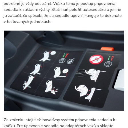
potrebné ju vždy odstrániť. Vďaka tomu je postup pripevnenia
sedadla k základni rýchly. Stačí naň položiť autosedačku a jemne
ju zatlačiť, čo spôsobí, že sa sedadlo upevní. Funguje to dokonale
v testovaných jednotkách.
Za zmienku stojí tiež inovatívny systém pripevnenia sedadla k
kočíku. Pre upevnenie sedadla na adaptéroch vozíka sklopte