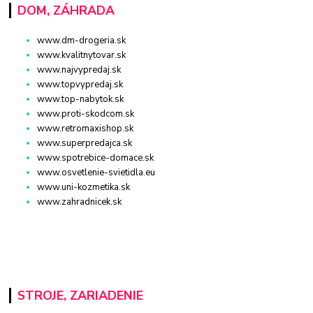
DOM, ZÁHRADA
www.dm-drogeria.sk
www.kvalitnytovar.sk
www.najvypredaj.sk
www.topvypredaj.sk
www.top-nabytok.sk
www.proti-skodcom.sk
www.retromaxishop.sk
www.superpredajca.sk
www.spotrebice-domace.sk
www.osvetlenie-svietidla.eu
www.uni-kozmetika.sk
www.zahradnicek.sk
STROJE, ZARIADENIE