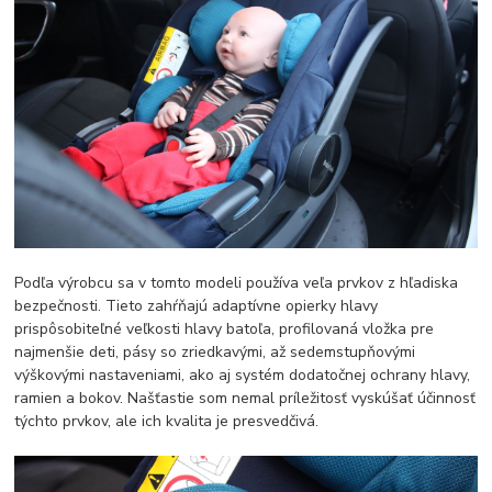
Podľa výrobcu sa v tomto modeli používa veľa prvkov z hľadiska
bezpečnosti. Tieto zahŕňajú adaptívne opierky hlavy
prispôsobiteľné veľkosti hlavy batoľa, profilovaná vložka pre
najmenšie deti, pásy so zriedkavými, až sedemstupňovými
výškovými nastaveniami, ako aj systém dodatočnej ochrany hlavy,
ramien a bokov. Našťastie som nemal príležitosť vyskúšať účinnosť
týchto prvkov, ale ich kvalita je presvedčivá.