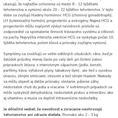
ukazujú, že najťažšie ochorenia sú medzi 8 - 12 týždňami
tehotenstva a vymiznú okolo 20 - 22 týždňov tehotenstva. V tejto
dobe sa zvyšujú hladiny hormónov: HCG (choriový gonadotropín),
LH (luteinizačný hormón), progesterón a estrogény. Najmä HCG a
progesterón môžu ovplyvniť výskyt nevoľnosti, pretože sú
zodpovedné za spomalenie činnosti tráviaceho systému a citlivosť
na pachy. Najvyššia intenzita sekrécie HCG sa vyskytuje počas 10.
týždňa tehotenstva, potom klesá a príznaky zvyčajne vymiznú.
Symptómy sa zosilňujú vo veľmi odlišných situáciách: ráno, keď je
žalúdok prázdny, menej často po celý deň, pri čistení zubov,
prípravkoch železa, s intenzívnym zápachom (jedlo, benzín,
parfémy, káva, výfukové plyny, tabakový dym) , ale tiež s vysokou
únavou, silnými emóciami, stresom a tiež silným hladom. Niekedy
sa môžu objaviť aj ďalšie príznaky: slintanie, pálenie záhy,
nedostatok chuti do jedla a vracanie. V extrémnych prípadoch sa
môže vyskytnúť dehydratácia, nedostatok prvkov a minerálov, ako
aj vitamínov a musia sa doplniť intravenózne nedostatky.
Je dôležité vedieť, že nevoľnosť a zvracanie neohrozujú
tehotenstvo ani zdravie dieťaťa.
Rovnako ako 2 - 3 kg