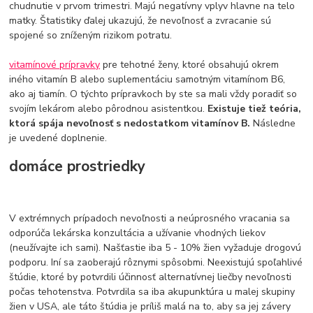
chudnutie v prvom trimestri. Majú negatívny vplyv hlavne na telo
matky. Štatistiky ďalej ukazujú, že nevoľnosť a zvracanie sú
spojené so zníženým rizikom potratu.
vitamínové prípravky
pre tehotné ženy, ktoré obsahujú okrem
iného vitamín B alebo suplementáciu samotným vitamínom B6,
ako aj tiamín. O týchto prípravkoch by ste sa mali vždy poradiť so
svojím lekárom alebo pôrodnou asistentkou.
Existuje tiež teória,
ktorá spája nevoľnosť s nedostatkom vitamínov B.
Následne
je uvedené doplnenie.
domáce prostriedky
V extrémnych prípadoch nevoľnosti a neúprosného vracania sa
odporúča lekárska konzultácia a užívanie vhodných liekov
(neužívajte ich sami). Našťastie iba 5 - 10% žien vyžaduje drogovú
podporu. Iní sa zaoberajú rôznymi spôsobmi. Neexistujú spoľahlivé
štúdie, ktoré by potvrdili účinnosť alternatívnej liečby nevoľnosti
počas tehotenstva. Potvrdila sa iba akupunktúra u malej skupiny
žien v USA, ale táto štúdia je príliš malá na to, aby sa jej závery