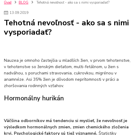
szco nakup bez dph
Smart hodinky pre deti
Úvod
BLOG
Tehotná nevoľnosť - ako sa s nimi vysporiadať?
Vyberáme 11 najväčších plyšových hračiek
Plyšové hračky
13
.
09
.
2019
Plyšový macovia
10 jedinečných súprav Lego Star Wars
Tehotná nevoľnosť - ako sa s nimi
Lego Star Wars
Darčeky na Vianoce 2019
vysporiadať?
Vianočný darček pre dievča do 20€
Darčeky pre dievčatá
Star Wars
Hry pre deti
Skladačky pre deti
Kedy by malo batoľa meniť posteľ?
Detské postele
Detský nábytok
L.O.L. Surprise
L.O.L. Surprise bábiky
L.O.L. Surprise autíčka
L.O.L. Surprise zvieratká
L.O.L. Surprise hračky
Nauzea je omnoho častejšia u mladších žien, v prvom tehotenstve,
L.O.L. Surprise domčeky
L.O.L. Surprise postavičky
v tehotenstve so ženským dieťaťom, multi-fetálnom, u žien s
nadváhou, s poruchami stravovania, cukrovkou, migrénou v
L.O.L. Surprise zberateľské figúrky
L.O.L. OMG
L.O.L. OMG Bábiky
anamnéze. Asi 35% žien je dôvodom neprítomnosti v práci a
zhoršovania rodinných vzťahov.
Hormonálny hurikán
Väčšina odborníkov má tendenciu si myslieť, že nevoľnosť je
výsledkom hormonálnych zmien, zmien chemického zloženia
krvi. Psychologické faktory sú tiež významné.
Štatistiky