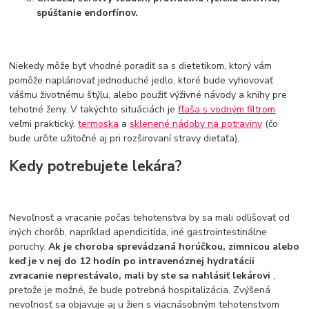
spúšťanie endorfínov.
Niekedy môže byť vhodné poradiť sa s dietetikom, ktorý vám
pomôže naplánovať jednoduché jedlo, ktoré bude vyhovovať
vášmu životnému štýlu, alebo použiť výživné návody a knihy pre
tehotné ženy. V takýchto situáciách je
fľaša s vodným filtrom
veľmi praktický.
termoska
a
sklenené nádoby na potraviny
(čo
bude určite užitočné aj pri rozširovaní stravy dieťaťa),
Kedy potrebujete lekára?
Nevoľnosť a vracanie počas tehotenstva by sa mali odlišovať od
iných chorôb, napríklad apendicitída, iné gastrointestinálne
poruchy.
Ak je choroba sprevádzaná horúčkou, zimnicou alebo
keď je v nej do 12 hodín po intravenóznej hydratácii
zvracanie neprestávalo, mali by ste sa nahlásiť lekárovi
,
pretože je možné, že bude potrebná hospitalizácia. Zvýšená
nevoľnosť sa objavuje aj u žien s viacnásobným tehotenstvom