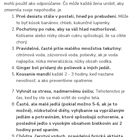
mohli použiť ako odporúčanie. Čo môže každá žena urobiť, aby
zmiernila svoje nepohodlie, je:
Prvé desiatu stále v posteli, hneď po prebudení.
Môže
to byť kúsok banánov, chlieb, kukuričné lupienky.
Pochutiny po ruke, aby sa váš hlad nezhoršoval.
Kolísanie alebo nízky obsah cukru spôsobujú, že sa cítite
chorý.
Pravidelné, časté pitie malého množstva tekutiny:
citrónová voda, zázvorová voda, polievky; ak je voda
najlepšia, nízka mineralizácia, nízky obsah sodíka.
Ginger bol pridaný do polievok a iných jedál.
Kousanie mandlí
každé 2 - 3 hodiny, keď nastane
nevoľnosť, a ako preventívne opatrenie.
Vyhnúť sa stresu, nadmernému úsiliu;
Tehotenstvo je
čas, keď by ste sa mali vcítiť do svojho tela.
Časté, ale malé jedlá (pokiaľ možno 5-6, ak je to
možné), nízkotučné diéty, vyhýbanie sa vyprážaným
jedlám a potravinám, ktoré spôsobujú ochorenie, a
posledné jedlo s vysokým obsahom bielkovín asi 2
hodiny pred spaním.
Chôdza, čerstvý vzduch, pravidelná fyzická aktivita,