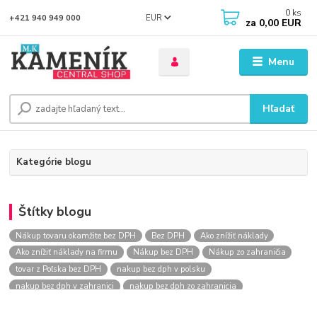
0
ks
EUR
+421 940 949 000
za
0,00 EUR
Menu
Hľadať
Kategórie blogu
Štítky blogu
Nákup tovaru okamžite bez DPH
Bez DPH
Ako znížiť náklady
Ako znížiť náklady na firmu
Nákup bez DPH
Nákup zo zahraničia
tovar z Poľska bez DPH
nakup bez dph v polsku
nakup bez dph v zahranici
nakup bez dph zo zahranicia
nákup bez dph
nákup bez dph v eu
nakupovanie na firmu bez dph