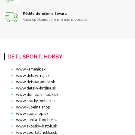
Rýchle doručenie tovaru
Vaša spokojnosť je pre nás prvoradá
DETI, ŠPORT, HOBBY
www.kamenik.sk
www.detsky-raj.sk
www.detskaradost.sk
www.detsky-hrdina.sk
www.domaci-milacik.sk
www.hracky-online.sk
www.kupelna.shop
www.stonshop.sk
www.sanita-kupelne.sk
www.skolsky-batoh.sk
www.sportaturistika.sk