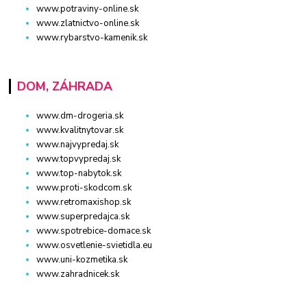
www.potraviny-online.sk
www.zlatnictvo-online.sk
www.rybarstvo-kamenik.sk
DOM, ZÁHRADA
www.dm-drogeria.sk
www.kvalitnytovar.sk
www.najvypredaj.sk
www.topvypredaj.sk
www.top-nabytok.sk
www.proti-skodcom.sk
www.retromaxishop.sk
www.superpredajca.sk
www.spotrebice-domace.sk
www.osvetlenie-svietidla.eu
www.uni-kozmetika.sk
www.zahradnicek.sk