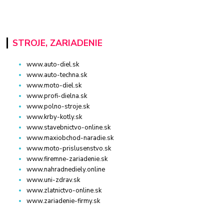
STROJE, ZARIADENIE
www.auto-diel.sk
www.auto-techna.sk
www.moto-diel.sk
www.profi-dielna.sk
www.polno-stroje.sk
www.krby-kotly.sk
www.stavebnictvo-online.sk
www.maxiobchod-naradie.sk
www.moto-prislusenstvo.sk
www.firemne-zariadenie.sk
www.nahradnediely.online
www.uni-zdrav.sk
www.zlatnictvo-online.sk
www.zariadenie-firmy.sk