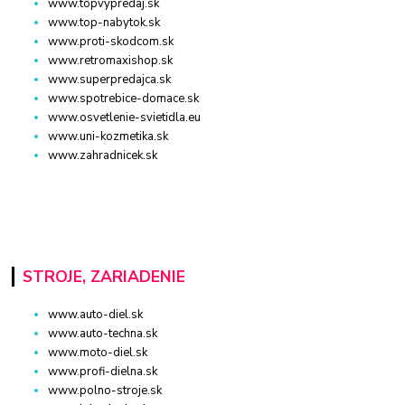
www.topvypredaj.sk
www.top-nabytok.sk
www.proti-skodcom.sk
www.retromaxishop.sk
www.superpredajca.sk
www.spotrebice-domace.sk
www.osvetlenie-svietidla.eu
www.uni-kozmetika.sk
www.zahradnicek.sk
STROJE, ZARIADENIE
www.auto-diel.sk
www.auto-techna.sk
www.moto-diel.sk
www.profi-dielna.sk
www.polno-stroje.sk