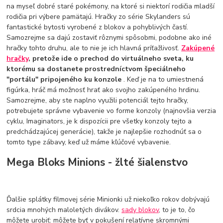
na myseľ dobré staré pokémony, na ktoré si niektorí rodičia mladší
rodičia pri výbere pamätajú. Hračky zo série Skylanders sú
fantastické bytosti vyrobené z blokov a pohyblivých častí.
Samozrejme sa dajú zostaviť rôznymi spôsobmi, podobne ako iné
hračky tohto druhu, ale to nie je ich hlavná príťažlivosť.
Zakúpené
hračky
, pretože ide o prechod do virtuálneho sveta, ku
ktorému sa dostanete prostredníctvom špeciálneho
"portálu" pripojeného ku konzole
. Keď je na to umiestnená
figúrka, hráč má možnosť hrať ako svojho zakúpeného hrdinu.
Samozrejme, aby ste naplno využili potenciál tejto hračky,
potrebujete správne vybavenie vo forme konzoly (najnovšia verzia
cyklu, Imaginators, je k dispozícii pre všetky konzoly tejto a
predchádzajúcej generácie), takže je najlepšie rozhodnúť sa o
tomto type zábavy, keď už máme kľúčové vybavenie.
Mega Bloks Minions - žlté šialenstvo
Ďalšie splátky filmovej série Minionki už niekoľko rokov dobývajú
srdcia mnohých maloletých divákov.
sady blokov
, to je to, čo
môžete urobiť: môžete byť v pokušení relatívne skromnými