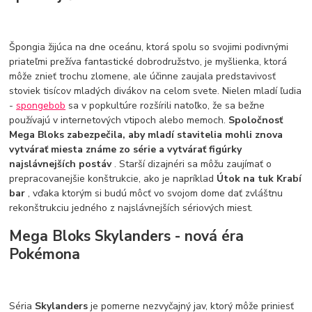
Špongia žijúca na dne oceánu, ktorá spolu so svojimi podivnými
priateľmi prežíva fantastické dobrodružstvo, je myšlienka, ktorá
môže znieť trochu zlomene, ale účinne zaujala predstavivosť
stoviek tisícov mladých divákov na celom svete. Nielen mladí ľudia
-
spongebob
sa v popkultúre rozšírili natoľko, že sa bežne
používajú v internetových vtipoch alebo memoch.
Spoločnosť
Mega Bloks zabezpečila, aby mladí stavitelia mohli znova
vytvárať miesta známe zo série a vytvárať figúrky
najslávnejších postáv
. Starší dizajnéri sa môžu zaujímať o
prepracovanejšie konštrukcie, ako je napríklad
Útok na tuk Krabí
bar
, vďaka ktorým si budú môcť vo svojom dome dať zvláštnu
rekonštrukciu jedného z najslávnejších sériových miest.
Mega Bloks Skylanders - nová éra
Pokémona
Séria
Skylanders
je pomerne nezvyčajný jav, ktorý môže priniesť