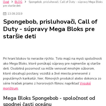
szco nakup bez dph
Smart hodinky pre deti
Úvod
BLOG
Spongebob, prisluhovači, Call of Duty - súpravy Mega Bloks
pre staršie deti
Vyberáme 11 najväčších plyšových hračiek
Plyšové hračky
Plyšový macovia
10 jedinečných súprav Lego Star Wars
13
.
09
.
2019
Lego Star Wars
Darčeky na Vianoce 2019
Spongebob, prisluhovači, Call of
Vianočný darček pre dievča do 20€
Darčeky pre dievčatá
Star Wars
Duty - súpravy Mega Bloks pre
Hry pre deti
Skladačky pre deti
Kedy by malo batoľa meniť posteľ?
staršie deti
Detské postele
Detský nábytok
L.O.L. Surprise
L.O.L. Surprise bábiky
L.O.L. Surprise autíčka
L.O.L. Surprise zvieratká
L.O.L. Surprise hračky
L.O.L. Surprise domčeky
L.O.L. Surprise postavičky
L.O.L. Surprise zberateľské figúrky
L.O.L. OMG
L.O.L. OMG Bábiky
Pri hraní blokov to nerastie rýchlo. Toto majú na mysli spoločnosti
ako Mega Bloks, ktoré ponúkajú súpravy pre najmenšie aj staršie
deti. Osobitná pozornosť sa môže venovať mnohým súborom,
ktoré obsahujú postavy, vozidlá a živé miesta prenesené z
populárnych karikatúr, hier, filmových produkcií alebo dokonca zo
série hračiek priamo z hororových filmov, napríklad
Vysoké
monštrum
.
Mega Bloks Spongebob - spoločnosť od
spodnej časti oceánu