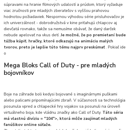
súpravami na hranie filmových udalostí a prúdom, ktorý vyžaduje
viac zručnosti pre mladých zberateľov s vyššou prahovou
hodnotou požiadaviek. Nespornou výhodou série prisluhovačov je
ich univerzálnosť - dobrodružstvá v kine priťahujú chlapcov aj
dievčatá rovnako, takže sa nemusíme obávať, že daný darček
nebude apelovať na vkus detí.
Je možné, že po premietaní bude
túžba kúpiť. hračky, ktoré odkazujú na animáciu malých
tvorov, preto je lepšie túto tému najprv preskúmať
. Pokiaľ ide
o
Mega Bloks Call of Duty - pre mladých
bojovníkov
Boje na záhrade boli kedysi bojované s imaginárnymi puškami
alebo palicami pripomínajúcimi zbraň. V súčasnosti sa technológia
posunula vpred a chlapecké hry vojakov sa posunuli na úroveň
virtuálneho boja, kde vládnu značky ako Call of Duty.
Táto séria
má vlastnú divíziu = "104">, ktorá môže zaujímať mladých
fanúšikov online súťaže.