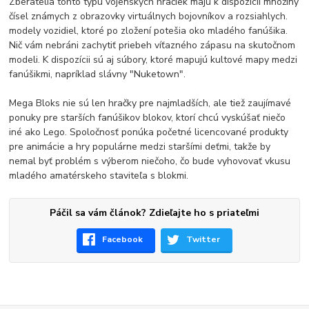
Zberatelia tohto typu vojenských hračiek majú k dispozícii množiny
čísel známych z obrazovky virtuálnych bojovníkov a rozsiahlych.
modely vozidiel, ktoré po zložení potešia oko mladého fanúšika.
Nič vám nebráni zachytiť priebeh víťazného zápasu na skutočnom
modeli. K dispozícii sú aj súbory, ktoré mapujú kultové mapy medzi
fanúšikmi, napríklad slávny "Nuketown".
Mega Bloks nie sú len hračky pre najmladších, ale tiež zaujímavé
ponuky pre starších fanúšikov blokov, ktorí chcú vyskúšať niečo
iné ako Lego. Spoločnosť ponúka početné licencované produkty
pre animácie a hry populárne medzi staršími deťmi, takže by
nemal byť problém s výberom niečoho, čo bude vyhovovať vkusu
mladého amatérskeho staviteľa s blokmi.
Páčil sa vám článok? Zdieľajte ho s priateľmi
Facebook
Twitter