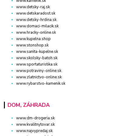
www.kamenik.sk
www.detsky-raj.sk
www.detskaradost.sk
www.detsky-hrdina.sk
www.domaci-milacik.sk
www.hracky-online.sk
www.kupelna.shop
www.stonshop.sk
www.sanita-kupelne.sk
www.skolsky-batoh.sk
www.sportaturistika.sk
www.potraviny-online.sk
www.zlatnictvo-online.sk
www.rybarstvo-kamenik.sk
DOM, ZÁHRADA
www.dm-drogeria.sk
www.kvalitnytovar.sk
www.najvypredaj.sk