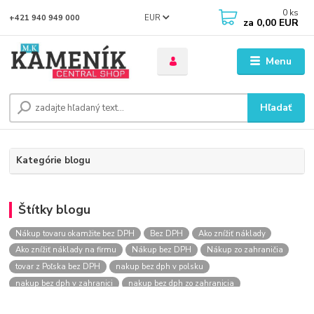
0
ks
EUR
+421 940 949 000
za
0,00 EUR
Menu
Hľadať
Kategórie blogu
Štítky blogu
Nákup tovaru okamžite bez DPH
Bez DPH
Ako znížiť náklady
Ako znížiť náklady na firmu
Nákup bez DPH
Nákup zo zahraničia
tovar z Poľska bez DPH
nakup bez dph v polsku
nakup bez dph v zahranici
nakup bez dph zo zahranicia
nákup bez dph
nákup bez dph v eu
nakupovanie na firmu bez dph