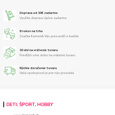
Doprava od 30€ zadarmo
Využite dopravu úplne zadarmo
8 rokov na trhu
Značka Kameník Vás presvedčí o kvalite
30 dní na vrátenie tovaru
Predĺžili sme dobu na vrátenie tovaru
Rýchle doručenie tovaru
Vaša spokojnosť je pre nás prvoradá
DETI, ŠPORT, HOBBY