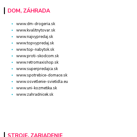
DOM, ZÁHRADA
www.dm-drogeria.sk
www.kvalitnytovar.sk
www.najvypredaj.sk
www.topvypredaj.sk
www.top-nabytok.sk
www.proti-skodcom.sk
www.retromaxishop.sk
www.superpredajca.sk
www.spotrebice-domace.sk
www.osvetlenie-svietidla.eu
www.uni-kozmetika.sk
www.zahradnicek.sk
STROJE, ZARIADENIE