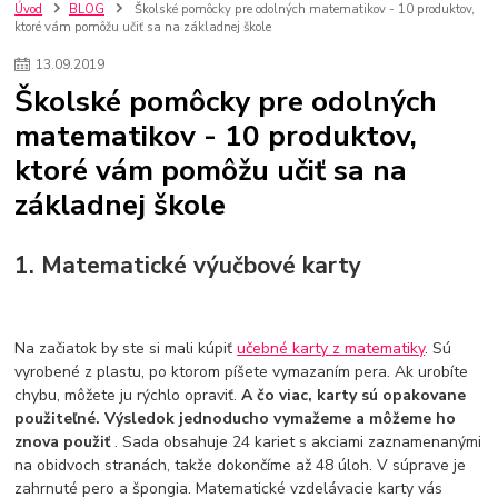
szco nakup bez dph
Smart hodinky pre deti
Úvod
BLOG
Školské pomôcky pre odolných matematikov - 10 produktov,
ktoré vám pomôžu učiť sa na základnej škole
Vyberáme 11 najväčších plyšových hračiek
Plyšové hračky
Plyšový macovia
10 jedinečných súprav Lego Star Wars
13
.
09
.
2019
Lego Star Wars
Darčeky na Vianoce 2019
Školské pomôcky pre odolných
Vianočný darček pre dievča do 20€
Darčeky pre dievčatá
Star Wars
matematikov - 10 produktov,
Hry pre deti
Skladačky pre deti
Kedy by malo batoľa meniť posteľ?
ktoré vám pomôžu učiť sa na
Detské postele
Detský nábytok
L.O.L. Surprise
L.O.L. Surprise bábiky
L.O.L. Surprise autíčka
základnej škole
L.O.L. Surprise zvieratká
L.O.L. Surprise hračky
L.O.L. Surprise domčeky
L.O.L. Surprise postavičky
1. Matematické výučbové karty
L.O.L. Surprise zberateľské figúrky
L.O.L. OMG
L.O.L. OMG Bábiky
Na začiatok by ste si mali kúpiť
učebné karty z matematiky
. Sú
vyrobené z plastu, po ktorom píšete vymazaním pera. Ak urobíte
chybu, môžete ju rýchlo opraviť.
A čo viac, karty sú opakovane
použiteľné. Výsledok jednoducho vymažeme a môžeme ho
znova použiť
. Sada obsahuje 24 kariet s akciami zaznamenanými
na obidvoch stranách, takže dokončíme až 48 úloh. V súprave je
zahrnuté pero a špongia. Matematické vzdelávacie karty vás