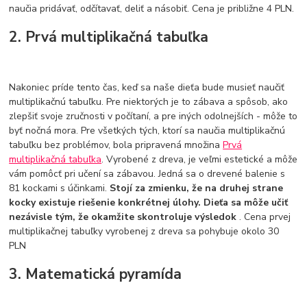
naučia pridávať, odčítavať, deliť a násobiť. Cena je približne 4 PLN.
2. Prvá multiplikačná tabuľka
Nakoniec príde tento čas, keď sa naše dieťa bude musieť naučiť
multiplikačnú tabuľku. Pre niektorých je to zábava a spôsob, ako
zlepšiť svoje zručnosti v počítaní, a pre iných odolnejších - môže to
byť nočná mora. Pre všetkých tých, ktorí sa naučia multiplikačnú
tabuľku bez problémov, bola pripravená množina
Prvá
multiplikačná tabuľka
. Vyrobené z dreva, je veľmi estetické a môže
vám pomôcť pri učení sa zábavou. Jedná sa o drevené balenie s
81 kockami s účinkami.
Stojí za zmienku, že na druhej strane
kocky existuje riešenie konkrétnej úlohy. Dieťa sa môže učiť
nezávisle tým, že okamžite skontroluje výsledok
. Cena prvej
multiplikačnej tabuľky vyrobenej z dreva sa pohybuje okolo 30
PLN
3. Matematická pyramída