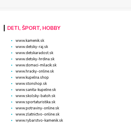
DETI, ŠPORT, HOBBY
www.kamenik.sk
www.detsky-raj.sk
www.detskaradost.sk
www.detsky-hrdina.sk
www.domaci-milacik.sk
www.hracky-online.sk
www.kupelna.shop
www.stonshop.sk
www.sanita-kupelne.sk
www.skolsky-batoh.sk
www.sportaturistika.sk
www.potraviny-online.sk
www.zlatnictvo-online.sk
www.rybarstvo-kamenik.sk