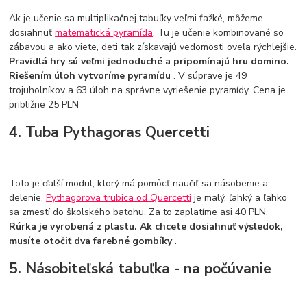
Ak je učenie sa multiplikačnej tabuľky veľmi ťažké, môžeme
dosiahnuť
matematická pyramída
. Tu je učenie kombinované so
zábavou a ako viete, deti tak získavajú vedomosti oveľa rýchlejšie.
Pravidlá hry sú veľmi jednoduché a pripomínajú hru domino.
Riešením úloh vytvoríme pyramídu
. V súprave je 49
trojuholníkov a 63 úloh na správne vyriešenie pyramídy. Cena je
približne 25 PLN
4. Tuba Pythagoras Quercetti
Toto je ďalší modul, ktorý má pomôcť naučiť sa násobenie a
delenie.
Pythagorova trubica od Quercetti
je malý, ľahký a ľahko
sa zmestí do školského batohu. Za to zaplatíme asi 40 PLN.
Rúrka je vyrobená z plastu. Ak chcete dosiahnuť výsledok,
musíte otočiť dva farebné gombíky
.
5. Násobiteľská tabuľka - na počúvanie