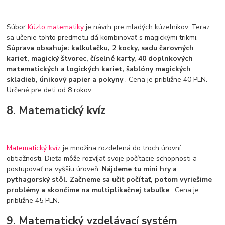
Súbor
Kúzlo matematiky
je návrh pre mladých kúzelníkov. Teraz
sa učenie tohto predmetu dá kombinovať s magickými trikmi.
Súprava obsahuje: kalkulačku, 2 kocky, sadu čarovných
kariet, magický štvorec, číselné karty, 40 doplnkových
matematických a logických kariet, šablóny magických
skladieb, únikový papier a pokyny
. Cena je približne 40 PLN.
Určené pre deti od 8 rokov.
8. Matematický kvíz
Matematický kvíz
je množina rozdelená do troch úrovní
obtiažnosti. Dieťa môže rozvíjať svoje počítacie schopnosti a
postupovať na vyššiu úroveň.
Nájdeme tu mini hry a
pythagorský stôl. Začneme sa učiť počítať, potom vyriešime
problémy a skončíme na multiplikačnej tabuľke
. Cena je
približne 45 PLN.
9. Matematický vzdelávací systém