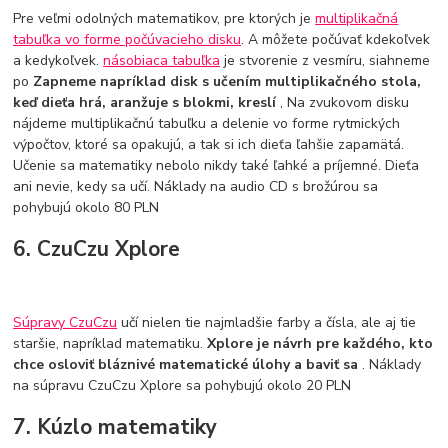
Pre veľmi odolných matematikov, pre ktorých je
multiplikačná
tabuľka vo forme počúvacieho disku
. A môžete počúvať kdekoľvek
a kedykoľvek.
násobiaca tabuľka
je stvorenie z vesmíru, siahneme
po
Zapneme napríklad disk s učením multiplikačného stola,
keď dieťa hrá, aranžuje s blokmi, kreslí
, Na zvukovom disku
nájdeme multiplikačnú tabuľku a delenie vo forme rytmických
výpočtov, ktoré sa opakujú, a tak si ich dieťa ľahšie zapamätá.
Učenie sa matematiky nebolo nikdy také ľahké a príjemné. Dieťa
ani nevie, kedy sa učí. Náklady na audio CD s brožúrou sa
pohybujú okolo 80 PLN
6. CzuCzu Xplore
Súpravy CzuCzu
učí nielen tie najmladšie farby a čísla, ale aj tie
staršie, napríklad matematiku.
Xplore je návrh pre každého, kto
chce osloviť bláznivé matematické úlohy a baviť sa
. Náklady
na súpravu CzuCzu Xplore sa pohybujú okolo 20 PLN
7. Kúzlo matematiky