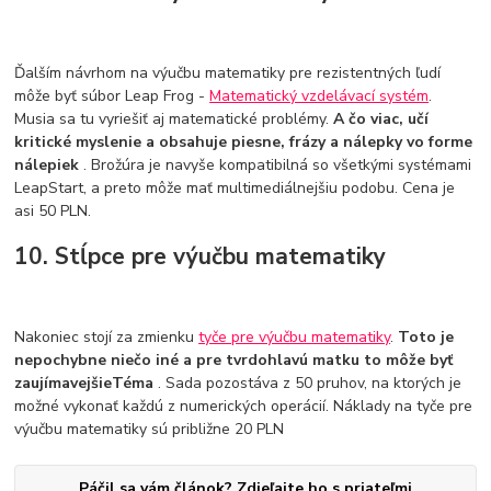
Ďalším návrhom na výučbu matematiky pre rezistentných ľudí
môže byť súbor Leap Frog -
Matematický vzdelávací systém
.
Musia sa tu vyriešiť aj matematické problémy.
A čo viac, učí
kritické myslenie a obsahuje piesne, frázy a nálepky vo forme
nálepiek
. Brožúra je navyše kompatibilná so všetkými systémami
LeapStart, a preto môže mať multimediálnejšiu podobu. Cena je
asi 50 PLN.
10. Stĺpce pre výučbu matematiky
Nakoniec stojí za zmienku
tyče pre výučbu matematiky
.
Toto je
nepochybne niečo iné a pre tvrdohlavú matku to môže byť
zaujímavejšieTéma
. Sada pozostáva z 50 pruhov, na ktorých je
možné vykonať každú z numerických operácií. Náklady na tyče pre
výučbu matematiky sú približne 20 PLN
Páčil sa vám článok? Zdieľajte ho s priateľmi