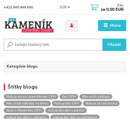
0
ks
EUR
+421 940 949 000
za
0,00 EUR
Menu
Hľadať
Kategórie blogu
Štítky blogu
Nákup tovaru okamžite bez DPH
Bez DPH
Ako znížiť náklady
Ako znížiť náklady na firmu
Nákup bez DPH
Nákup zo zahraničia
tovar z Poľska bez DPH
nakup bez dph v polsku
nakup bez dph v zahranici
nakup bez dph zo zahranicia
nákup bez dph
nákup bez dph v eu
nakupovanie na firmu bez dph