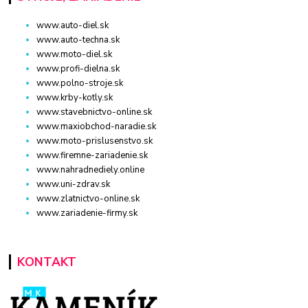
www.auto-diel.sk
www.auto-techna.sk
www.moto-diel.sk
www.profi-dielna.sk
www.polno-stroje.sk
www.krby-kotly.sk
www.stavebnictvo-online.sk
www.maxiobchod-naradie.sk
www.moto-prislusenstvo.sk
www.firemne-zariadenie.sk
www.nahradnediely.online
www.uni-zdrav.sk
www.zlatnictvo-online.sk
www.zariadenie-firmy.sk
KONTAKT