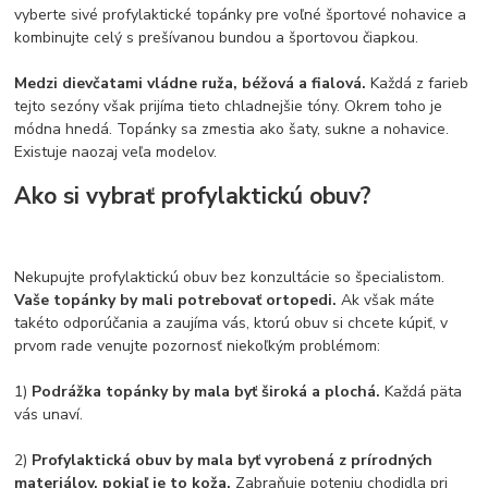
vyberte sivé profylaktické topánky pre voľné športové nohavice a
kombinujte celý s prešívanou bundou a športovou čiapkou.
Medzi dievčatami vládne ruža, béžová a fialová.
Každá z farieb
tejto sezóny však prijíma tieto chladnejšie tóny. Okrem toho je
módna hnedá. Topánky sa zmestia ako šaty, sukne a nohavice.
Existuje naozaj veľa modelov.
Ako si vybrať profylaktickú obuv?
Nekupujte profylaktickú obuv bez konzultácie so špecialistom.
Vaše topánky by mali potrebovať ortopedi.
Ak však máte
takéto odporúčania a zaujíma vás, ktorú obuv si chcete kúpiť, v
prvom rade venujte pozornosť niekoľkým problémom:
1)
Podrážka topánky by mala byť široká a plochá.
Každá päta
vás unaví.
2)
Profylaktická obuv by mala byť vyrobená z prírodných
materiálov, pokiaľ je to koža.
Zabraňuje poteniu chodidla pri