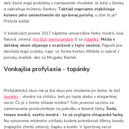
deti, ktoré majú problémy s nastavením chodidiel. Je tuhý v členku
a zabraňuje krúteniu členkov.
Taktiež nepriamo stabilizuje
koleno jeho umiestnením do správnej polohy.
o čom to je?
Pretože každý
V kolekciách jesene 2017 nájdeme univerzálne farby: modrá, sivá,
fialová, zelená.
Ani-But
.
memorandum
či sa
Adamko
,
Móda v
detskej obuvi objavuje v oranžová v tejto sezóne.
Papuče pre
dievčatá majú ozdoby, napr. vo forme kvetov. Môžete si vybrať z
ponuky značiek, ako sú Mrugała, Bartek,
Vonkajšia profylaxia - topánky
Profylaktická obuv nie je iba obuv pre chodenie po dome. Je tiež
topánky
- vhodný na chôdzu, beh po lopte alebo v elegantnej
verzii. Čo je v tomto ohľade módne? Túto jesennú sezónu sa
zameriavame predovšetkým na pokožku a tlmené farby.
Šedá,
tmavo modrá, svetlo modrá - to sú zvyčajne chlapecké farby.
Na vytvorenie módneho vzhľadu budete potrebovať džínsy, bundu
(najlepšie zhnitú zelenú), čiapku a komín. V športovej verzii