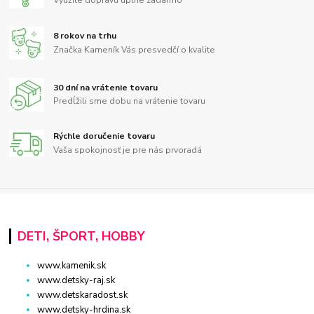
8 rokov na trhu
Značka Kameník Vás presvedčí o kvalite
30 dní na vrátenie tovaru
Predĺžili sme dobu na vrátenie tovaru
Rýchle doručenie tovaru
Vaša spokojnosť je pre nás prvoradá
DETI, ŠPORT, HOBBY
www.kamenik.sk
www.detsky-raj.sk
www.detskaradost.sk
www.detsky-hrdina.sk