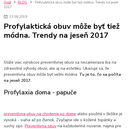
szco nakup bez dph
Smart hodinky pre deti
Úvod
BLOG
Profylaktická obuv môže byť tiež módna. Trendy na jeseň
2017
Vyberáme 11 najväčších plyšových hračiek
Plyšové hračky
Plyšový macovia
10 jedinečných súprav Lego Star Wars
13
.
09
.
2019
Lego Star Wars
Darčeky na Vianoce 2019
Profylaktická obuv môže byť tiež
Vianočný darček pre dievča do 20€
Darčeky pre dievčatá
Star Wars
módna. Trendy na jeseň 2017
Hry pre deti
Skladačky pre deti
Kedy by malo batoľa meniť posteľ?
Detské postele
Detský nábytok
L.O.L. Surprise
L.O.L. Surprise bábiky
L.O.L. Surprise autíčka
L.O.L. Surprise zvieratká
L.O.L. Surprise hračky
Stále viac výrobcov preventívnej obuvi sa nezameriava iba na
L.O.L. Surprise domčeky
L.O.L. Surprise postavičky
zdravotné výhody obuvi, ale aj na estetiku. Ukazuje sa, že
L.O.L. Surprise zberateľské figúrky
L.O.L. OMG
L.O.L. OMG Bábiky
preventívna obuv môže byť veľmi módna.
Tu je to, čo sa počíta
na jeseň 2017.
Profylaxia doma - papuče
preventívna obuv na chodenie po dome
alebo použitá v škôlke je
vysoká - siaha až po členok. Zvyčajne ide o kožené topánky a
suchý zips.
Preventívna obuv
na každodenné nosenie, najmä pre