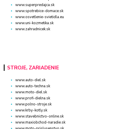
www.superpredajca.sk
www.spotrebice-domace.sk
www.osvetlenie-svietidla.eu
www.uni-kozmetika.sk
www.zahradnicek.sk
STROJE, ZARIADENIE
www.auto-diel.sk
www.auto-techna.sk
www.moto-diel.sk
www.profi-dielna.sk
www.polno-stroje.sk
www.krby-kotly.sk
www.stavebnictvo-online.sk
www.maxiobchod-naradie.sk
www.moto-prislusenstvo.sk