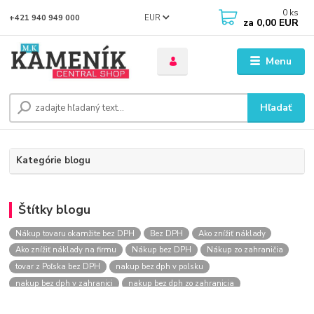
0
ks
EUR
+421 940 949 000
za
0,00 EUR
Menu
Hľadať
Kategórie blogu
Štítky blogu
Nákup tovaru okamžite bez DPH
Bez DPH
Ako znížiť náklady
Ako znížiť náklady na firmu
Nákup bez DPH
Nákup zo zahraničia
tovar z Poľska bez DPH
nakup bez dph v polsku
nakup bez dph v zahranici
nakup bez dph zo zahranicia
nákup bez dph
nákup bez dph v eu
nakupovanie na firmu bez dph