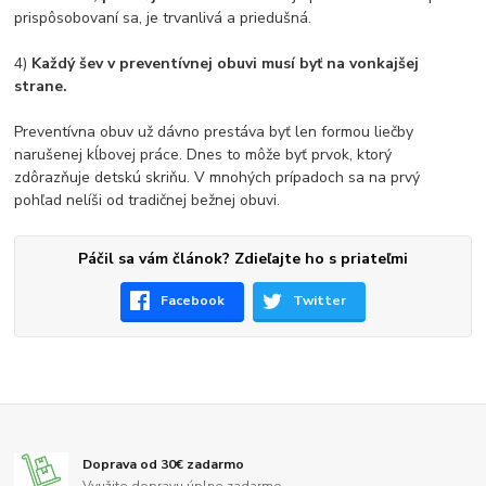
prispôsobovaní sa, je trvanlivá a priedušná.
4)
Každý šev v preventívnej obuvi musí byť na vonkajšej
strane.
Preventívna obuv už dávno prestáva byť len formou liečby
narušenej kĺbovej práce. Dnes to môže byť prvok, ktorý
zdôrazňuje detskú skriňu. V mnohých prípadoch sa na prvý
pohľad nelíši od tradičnej bežnej obuvi.
Páčil sa vám článok? Zdieľajte ho s priateľmi
Facebook
Twitter
Doprava od 30€ zadarmo
Využite dopravu úplne zadarmo