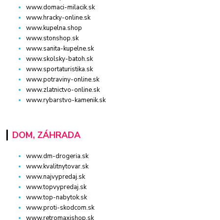
www.domaci-milacik.sk
www.hracky-online.sk
www.kupelna.shop
www.stonshop.sk
www.sanita-kupelne.sk
www.skolsky-batoh.sk
www.sportaturistika.sk
www.potraviny-online.sk
www.zlatnictvo-online.sk
www.rybarstvo-kamenik.sk
DOM, ZÁHRADA
www.dm-drogeria.sk
www.kvalitnytovar.sk
www.najvypredaj.sk
www.topvypredaj.sk
www.top-nabytok.sk
www.proti-skodcom.sk
www.retromaxishop.sk